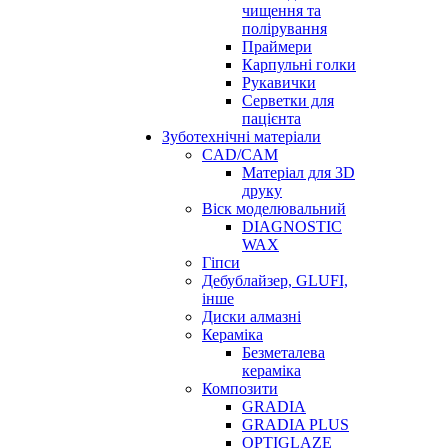
чищення та
полірування
Праймери
Карпульні голки
Рукавички
Серветки для
пацієнта
Зуботехнічні матеріали
CAD/CAM
Матеріал для 3D
друку
Віск моделювальний
DIAGNOSTIC
WAX
Гіпси
Дебублайзер, GLUFI,
інше
Диски алмазні
Кераміка
Безметалева
кераміка
Композити
GRADIA
GRADIA PLUS
OPTIGLAZE