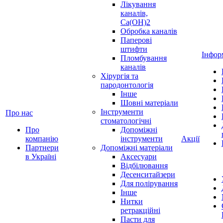
Лікування
каналів,
Ca(OH)2
Обробка каналів
Паперові
штифти
Інфор
Пломбування
каналів
Хірургія та
пародонтологія
Інше
Шовні матеріали
Інструменти
Про нас
стоматологічні
Про
Допоміжні
компанію
інструменти
Акції
Партнери
Допоміжні матеріали
в Україні
Аксесуари
Відбілювання
Десенситайзери
Для полірування
Інше
Нитки
ретракційні
Пасти для