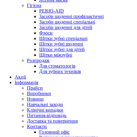
Гігієна
PERIO-AID
Засоби щоденні профілактичні
Засоби щоденні спеціальні
Засоби щоденні для дітей
Флоси
Щітки зубні спеціальні
Щітки зубні щоденні
Щітки зубні для дітей
Щітки міжзубні
Розпродаж
Для стоматологів
Для зубних техніків
Акції
Інформація
Прайси
Виробники
Новини
Навчальні заходи
Клінічні випадки
Питання-відповідь
Доставка та повернення
Контакти
Головний офіс