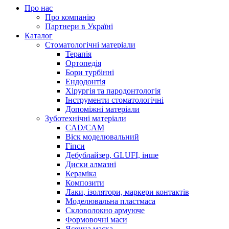
Про нас
Про компанію
Партнери в Україні
Каталог
Стоматологічні матеріали
Терапія
Ортопедія
Бори турбінні
Ендодонтія
Хірургія та пародонтологія
Інструменти стоматологічні
Допоміжні матеріали
Зуботехнічні матеріали
CAD/CAM
Віск моделювальний
Гіпси
Дебублайзер, GLUFI, інше
Диски алмазні
Кераміка
Композити
Лаки, ізолятори, маркери контактів
Моделювальна пластмаса
Скловолокно армуюче
Формовочні маси
Ясенна маска