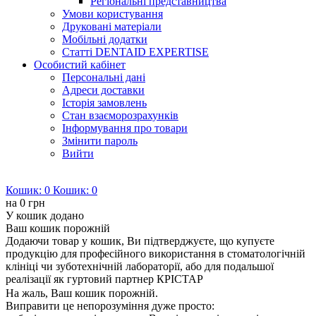
Регіональні представництва
Умови користування
Друковані матеріали
Мобільні додатки
Статті DENTAID EXPERTISE
Особистий кабінет
Персональні дані
Адреси доставки
Історія замовлень
Стан взаєморозрахунків
Інформування про товари
Змінити пароль
Вийти
Кошик:
0
Кошик:
0
на
0 грн
У кошик додано
Ваш кошик порожній
Додаючи товар у кошик, Ви підтверджуєте, що купуєте
продукцію для професійного використання в стоматологічній
клініці чи зуботехнічній лабораторії, або для подальшої
реалізації як гуртовий партнер КРІСТАР
На жаль, Ваш кошик порожній.
Виправити це непорозуміння дуже просто: