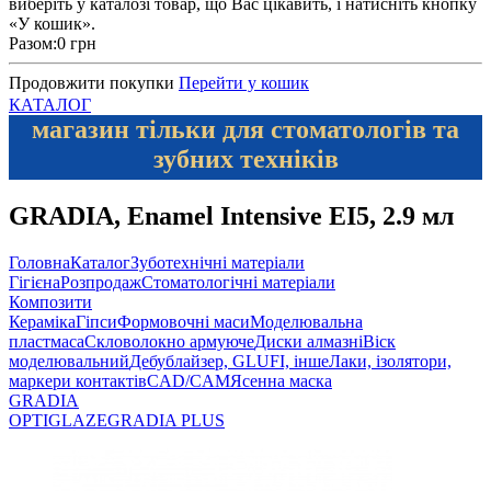
виберіть у каталозі товар, що Вас цікавить, і натисніть кнопку
«У кошик».
Разом:
0 грн
Продовжити покупки
Перейти у кошик
КАТАЛОГ
магазин тільки для стоматологів та
зубних техніків
GRADIA, Enamel Intensive EI5, 2.9 мл
Головна
Каталог
Зуботехнічні матеріали
Гігієна
Розпродаж
Стоматологічні матеріали
Композити
Кераміка
Гіпси
Формовочні маси
Моделювальна
пластмаса
Скловолокно армуюче
Диски алмазні
Віск
моделювальний
Дебублайзер, GLUFI, інше
Лаки, ізолятори,
маркери контактів
CAD/CAM
Ясенна маска
GRADIA
OPTIGLAZE
GRADIA PLUS