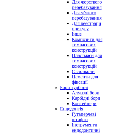
Для жорсткого
перебазування
Для м’якого
перебазування
Для реєстрації
прикусу
Інше
Композити для
тимчасових
конструкцій
Пластмаси для
тимчасових
конструкцій
С-силікони
Цементи для
фіксації
Бори турбінні
Алмазні бори
Карбідні бори
Контейнери
Ендодонтія
Гутаперчеві
штифти
Інструменти
ендодонтичні