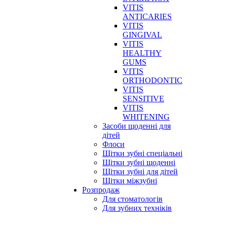
VITIS
ANTICARIES
VITIS
GINGIVAL
VITIS
HEALTHY
GUMS
VITIS
ORTHODONTIC
VITIS
SENSITIVE
VITIS
WHITENING
Засоби щоденні для
дітей
Флоси
Щітки зубні спеціальні
Щітки зубні щоденні
Щітки зубні для дітей
Щітки міжзубні
Розпродаж
Для стоматологів
Для зубних техніків