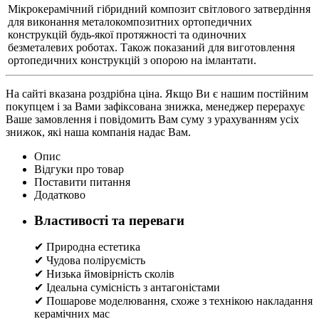
Мікрокерамічний гібридний композит світлового затвердіння
для виконання металокомпозитних ортопедичних
конструкцій будь-якої протяжності та одиночних
безметалевих роботах. Також показаний для виготовлення
ортопедичних конструкцій з опорою на імлантати.
На сайті вказана роздрібна ціна. Якщо Ви є нашим постійним
покупцем і за Вами зафіксована знижка, менеджер перерахує
Ваше замовлення і повідомить Вам суму з урахуванням усіх
знижок, які наша компанія надає Вам.
Опис
Відгуки про товар
Поставити питання
Додатково
Властивості та переваги
✔ Природна естетика
✔ Чудова поліруємість
✔ Низька ймовірність сколів
✔ Ідеальна сумісність з антагоністами
✔ Пошарове моделювання, схоже з технікою накладання
керамічних мас