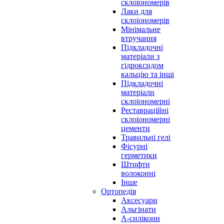
склоіономерів
Лаки для
склоіономерів
Мінімальне
втручання
Підкладочні
матеріали з
гідроксидом
кальцію та інші
Підкладочні
матеріали
склоіономерні
Реставраційні
склоіономерні
цементи
Травильні гелі
Фісурні
герметики
Штифти
волоконні
Інше
Ортопедія
Аксесуари
Альгінати
А-силікони