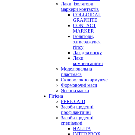
Лаки, ізолятори,
маркери контактів
COLLOIDAL
GRAPHITE
CONTACT
MARKER
Ізолятори,
затверджувач
гіпсу
Лак для воску
Лаки
компенсаційні
Моделювальна
пластмаса
Скловолокно армуюче
Формовочні маси
Ясенна маска
Гігієна
PERIO-AID
Засоби щоденні
профілактичні
Засоби щоденні
спеціальні
HALITA
INTERPROX