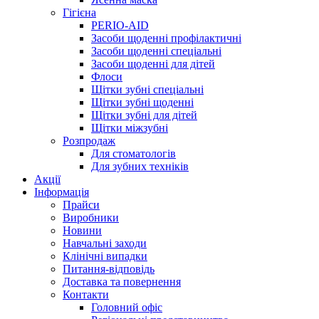
Гігієна
PERIO-AID
Засоби щоденні профілактичні
Засоби щоденні спеціальні
Засоби щоденні для дітей
Флоси
Щітки зубні спеціальні
Щітки зубні щоденні
Щітки зубні для дітей
Щітки міжзубні
Розпродаж
Для стоматологів
Для зубних техніків
Акції
Інформація
Прайси
Виробники
Новини
Навчальні заходи
Клінічні випадки
Питання-відповідь
Доставка та повернення
Контакти
Головний офіс