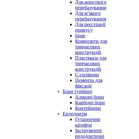
Для жорсткого
перебазування
Для м’якого
перебазування
Для реєстрації
прикусу
Інше
Композити для
тимчасових
конструкцій
Пластмаси для
тимчасових
конструкцій
С-силікони
Цементи для
фіксації
Бори турбінні
Алмазні бори
Карбідні бори
Контейнери
Ендодонтія
Гутаперчеві
штифти
Інструменти
ендодонтичні