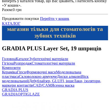
виберіть у каталозі товар, що Вас цікавить, і натисніть кнопку
«У кошик».
Разом:
0 грн
Продовжити покупки
Перейти у кошик
КАТАЛОГ
магазин тільки для стоматологів та
зубних техніків
GRADIA PLUS Layer Set, 19 шприців
Головна
Каталог
Зуботехнічні матеріали
Гігієна
Розпродаж
Стоматологічні матеріали
Композити
Кераміка
Гіпси
Формовочні маси
Моделювальна
пластмаса
Скловолокно армуюче
Диски алмазні
Віск
моделювальний
Дебублайзер, GLUFI, інше
Лаки, ізолятори,
маркери контактів
CAD/CAM
Ясенна маска
GRADIA PLUS
GRADIA
OPTIGLAZE