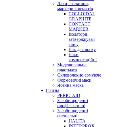
Лаки, ізолятори,
маркери контактів
COLLOIDAL
GRAPHITE
CONTACT
MARKER
Ізолятори,
затверджувач
гіпсу
Лак для воску
Лаки
компенсаційні
Моделювальна
пластмаса
Скловолокно армуюче
Формовочні маси
Ясенна маска
Гігієна
PERIO-AID
Засоби щоденні
профілактичні
Засоби щоденні
спеціальні
HALITA
INTERPROX