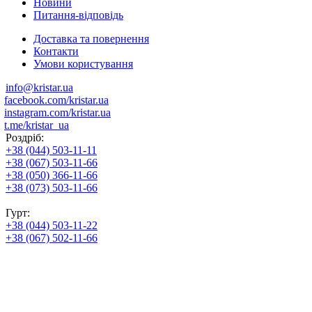
Новини
Питання-відповідь
Доставка та повернення
Контакти
Умови користування
info@kristar.ua
facebook.com/kristar.ua
instagram.com/kristar.ua
t.me/kristar_ua
Роздріб:
+38 (044) 503-11-11
+38 (067) 503-11-66
+38 (050) 366-11-66
+38 (073) 503-11-66
Гурт:
+38 (044) 503-11-22
+38 (067) 502-11-66