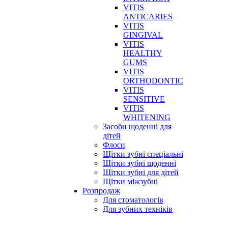
VITIS
ANTICARIES
VITIS
GINGIVAL
VITIS
HEALTHY
GUMS
VITIS
ORTHODONTIC
VITIS
SENSITIVE
VITIS
WHITENING
Засоби щоденні для
дітей
Флоси
Щітки зубні спеціальні
Щітки зубні щоденні
Щітки зубні для дітей
Щітки міжзубні
Розпродаж
Для стоматологів
Для зубних техніків