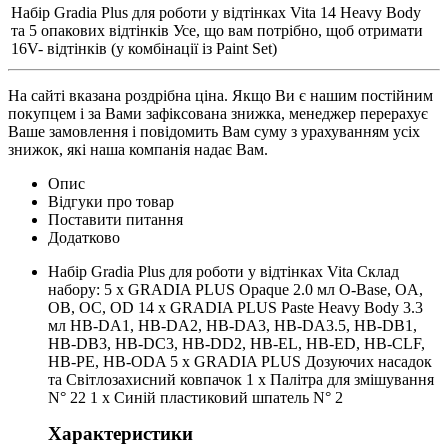
Набір Gradia Plus для роботи у відтінках Vita 14 Heavy Body
та 5 опакових відтінків Усе, що вам потрібно, щоб отримати
16V- відтінків (у комбінації із Paint Set)
На сайті вказана роздрібна ціна. Якщо Ви є нашим постійним
покупцем і за Вами зафіксована знижка, менеджер перерахує
Ваше замовлення і повідомить Вам суму з урахуванням усіх
знижок, які наша компанія надає Вам.
Опис
Відгуки про товар
Поставити питання
Додатково
Набір Gradia Plus для роботи у відтінках Vita Склад
набору: 5 x GRADIA PLUS Opaque 2.0 мл O-Base, OA,
OB, OC, OD 14 x GRADIA PLUS Paste Heavy Body 3.3
мл HB-DA1, HB-DA2, HB-DA3, HB-DA3.5, HB-DB1,
HB-DB3, HB-DC3, HB-DD2, HB-EL, HB-ED, HB-CLF,
HB-PE, HB-ODA 5 x GRADIA PLUS Дозуючих насадок
та Світлозахисний ковпачок 1 x Палітра для змішування
N° 22 1 x Синій пластиковий шпатель N° 2
Характеристики