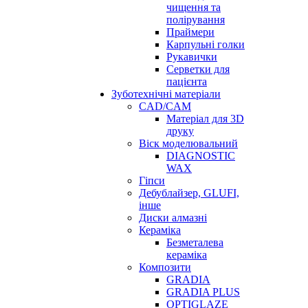
чищення та
полірування
Праймери
Карпульні голки
Рукавички
Серветки для
пацієнта
Зуботехнічні матеріали
CAD/CAM
Матеріал для 3D
друку
Віск моделювальний
DIAGNOSTIC
WAX
Гіпси
Дебублайзер, GLUFI,
інше
Диски алмазні
Кераміка
Безметалева
кераміка
Композити
GRADIA
GRADIA PLUS
OPTIGLAZE