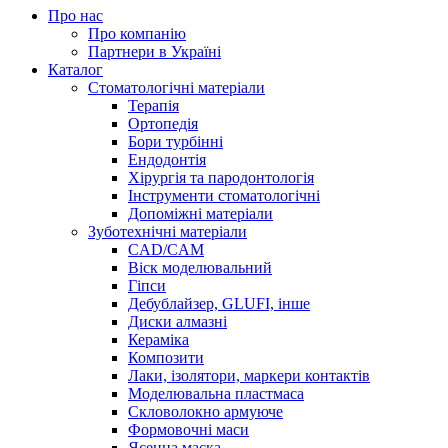
Про нас
Про компанію
Партнери в Україні
Каталог
Стоматологічні матеріали
Терапія
Ортопедія
Бори турбінні
Ендодонтія
Хірургія та пародонтологія
Інструменти стоматологічні
Допоміжні матеріали
Зуботехнічні матеріали
CAD/CAM
Віск моделювальний
Гіпси
Дебублайзер, GLUFI, інше
Диски алмазні
Кераміка
Композити
Лаки, ізолятори, маркери контактів
Моделювальна пластмаса
Скловолокно армуюче
Формовочні маси
Ясенна маска