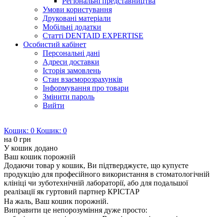
Регіональні представництва
Умови користування
Друковані матеріали
Мобільні додатки
Статті DENTAID EXPERTISE
Особистий кабінет
Персональні дані
Адреси доставки
Історія замовлень
Стан взаєморозрахунків
Інформування про товари
Змінити пароль
Вийти
Кошик:
0
Кошик:
0
на
0 грн
У кошик додано
Ваш кошик порожній
Додаючи товар у кошик, Ви підтверджуєте, що купуєте
продукцію для професійного використання в стоматологічній
клініці чи зуботехнічній лабораторії, або для подальшої
реалізації як гуртовий партнер КРІСТАР
На жаль, Ваш кошик порожній.
Виправити це непорозуміння дуже просто: