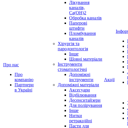
Лікування
каналів,
Ca(OH)2
Обробка каналів
Паперові
штифти
Інфор
Пломбування
каналів
Хірургія та
пародонтологія
Інше
Шовні матеріали
Інструменти
Про нас
стоматологічні
Про
Допоміжні
компанію
інструменти
Акції
Партнери
Допоміжні матеріали
в Україні
Аксесуари
Відбілювання
Десенситайзери
Для полірування
Інше
Нитки
ретракційні
Пасти для