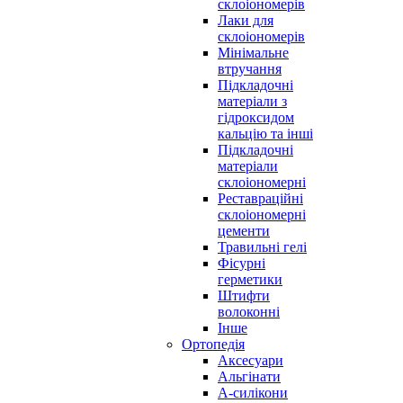
склоіономерів
Лаки для
склоіономерів
Мінімальне
втручання
Підкладочні
матеріали з
гідроксидом
кальцію та інші
Підкладочні
матеріали
склоіономерні
Реставраційні
склоіономерні
цементи
Травильні гелі
Фісурні
герметики
Штифти
волоконні
Інше
Ортопедія
Аксесуари
Альгінати
А-силікони