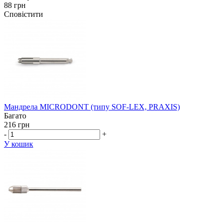
88 грн
Сповістити
Мандрела MICRODONT (типу SOF-LEX, PRAXIS)
Багато
216 грн
-
+
У кошик