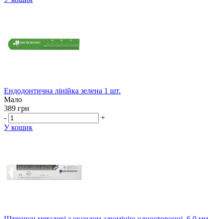
Ендодонтична лінійка зелена 1 шт.
Мало
389 грн
-
+
У кошик
Штрипси металеві з оксидом алюмінію односторонні, 6.0 мм,