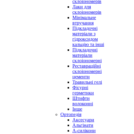
склоіономерів
Лаки для
склоіономерів
Мінімальне
втручання
Підкладочні
матеріали з
гідроксидом
кальцію та інші
Підкладочні
матеріали
склоіономерні
Реставраційні
склоіономерні
цементи
Травильні гелі
Фісурні
герметики
Штифти
волоконні
Інше
Ортопедія
Аксесуари
Альгінати
А-силікони