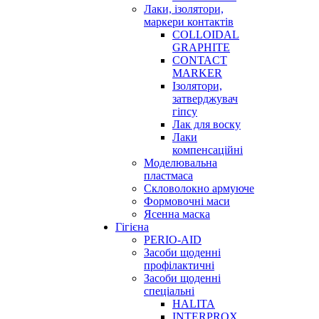
Лаки, ізолятори,
маркери контактів
COLLOIDAL
GRAPHITE
CONTACT
MARKER
Ізолятори,
затверджувач
гіпсу
Лак для воску
Лаки
компенсаційні
Моделювальна
пластмаса
Скловолокно армуюче
Формовочні маси
Ясенна маска
Гігієна
PERIO-AID
Засоби щоденні
профілактичні
Засоби щоденні
спеціальні
HALITA
INTERPROX