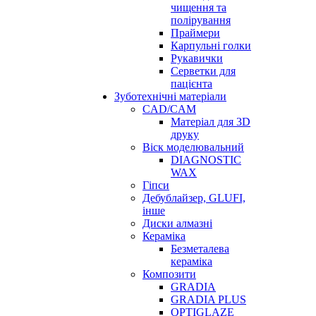
чищення та
полірування
Праймери
Карпульні голки
Рукавички
Серветки для
пацієнта
Зуботехнічні матеріали
CAD/CAM
Матеріал для 3D
друку
Віск моделювальний
DIAGNOSTIC
WAX
Гіпси
Дебублайзер, GLUFI,
інше
Диски алмазні
Кераміка
Безметалева
кераміка
Композити
GRADIA
GRADIA PLUS
OPTIGLAZE