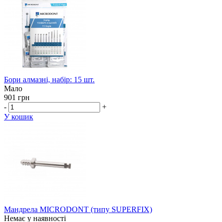
Бори алмазні, набір: 15 шт.
Мало
901 грн
-
+
У кошик
Мандрела MICRODONT (типу SUPERFIX)
Немає у наявності