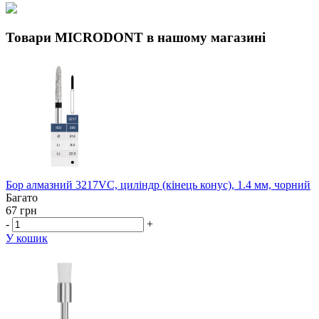
Товари MICRODONT в нашому магазині
Бор алмазний 3217VC, циліндр (кінець конус), 1.4 мм, чорний
Багато
67 грн
-
+
У кошик