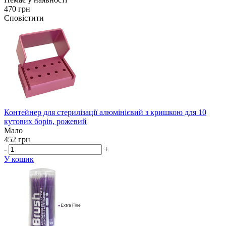
470 грн
Сповістити
Контейнер для стерилізації алюмінієвий з кришкою для 10
кутових борів, рожевий
Мало
452 грн
-
+
У кошик