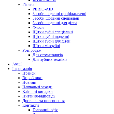
Гігієна
PERIO-AID
Засоби щоденні профілактичні
Засоби щоденні спеціальні
Засоби щоденні для дітей
Флоси
Щітки зубні спеціальні
Щітки зубні щоденні
Щітки зубні для дітей
Щітки міжзубні
Розпродаж
Для стоматологів
Для зубних техніків
Акції
Інформація
Прайси
Виробники
Новини
Навчальні заходи
Клінічні випадки
Питання-відповідь
Доставка та повернення
Контакти
Головний офіс