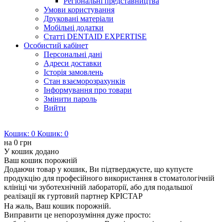
Регіональні представництва
Умови користування
Друковані матеріали
Мобільні додатки
Статті DENTAID EXPERTISE
Особистий кабінет
Персональні дані
Адреси доставки
Історія замовлень
Стан взаєморозрахунків
Інформування про товари
Змінити пароль
Вийти
Кошик:
0
Кошик:
0
на
0 грн
У кошик додано
Ваш кошик порожній
Додаючи товар у кошик, Ви підтверджуєте, що купуєте
продукцію для професійного використання в стоматологічній
клініці чи зуботехнічній лабораторії, або для подальшої
реалізації як гуртовий партнер КРІСТАР
На жаль, Ваш кошик порожній.
Виправити це непорозуміння дуже просто: