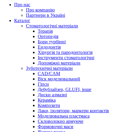
Про нас
Про компанію
Партнери в Україні
Каталог
Стоматологічні матеріали
Терапія
Ортопедія
Бори турбінні
Ендодонтія
Хірургія та пародонтологія
Інструменти стоматологічні
Допоміжні матеріали
Зуботехнічні матеріали
CAD/CAM
Віск моделювальний
Гіпси
Дебублайзер, GLUFI, інше
Диски алмазні
Кераміка
Композити
Лаки, ізолятори, маркери контактів
Моделювальна пластмаса
Скловолокно армуюче
Формовочні маси
Ясенна маска