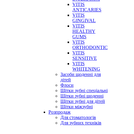
VITIS
ANTICARIES
VITIS
GINGIVAL
VITIS
HEALTHY
GUMS
VITIS
ORTHODONTIC
VITIS
SENSITIVE
VITIS
WHITENING
Засоби щоденні для
дітей
Флоси
Щітки зубні спеціальні
Щітки зубні щоденні
Щітки зубні для дітей
Щітки міжзубні
Розпродаж
Для стоматологів
Для зубних техніків