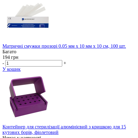
Матричні смужки прозорі 0.05 мм х 10 мм х 10 см, 100 шт.
Багато
194 грн
-
+
У кошик
Контейнер для стерилізації алюмінієвий з кришкою для 15
кутових борів, фіолетовий
Немає у наявності