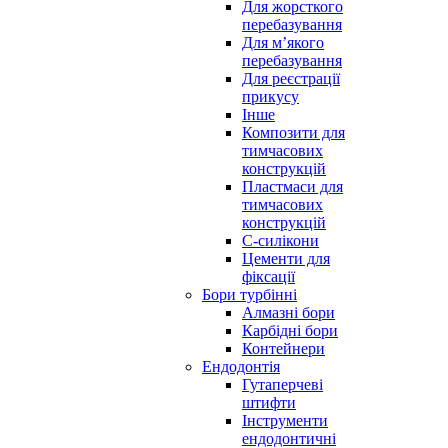
Для жорсткого
перебазування
Для м’якого
перебазування
Для реєстрації
прикусу
Інше
Композити для
тимчасових
конструкцій
Пластмаси для
тимчасових
конструкцій
С-силікони
Цементи для
фіксації
Бори турбінні
Алмазні бори
Карбідні бори
Контейнери
Ендодонтія
Гутаперчеві
штифти
Інструменти
ендодонтичні