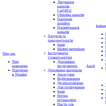
Лікування
каналів,
Ca(OH)2
Обробка каналів
Паперові
штифти
Інфор
Пломбування
каналів
Хірургія та
пародонтологія
Інше
Шовні матеріали
Інструменти
Про нас
стоматологічні
Про
Допоміжні
компанію
інструменти
Акції
Партнери
Допоміжні матеріали
в Україні
Аксесуари
Відбілювання
Десенситайзери
Для полірування
Інше
Нитки
ретракційні
Пасти для