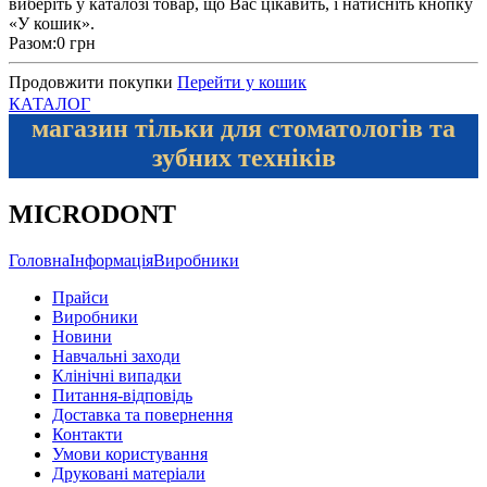
виберіть у каталозі товар, що Вас цікавить, і натисніть кнопку
«У кошик».
Разом:
0 грн
Продовжити покупки
Перейти у кошик
КАТАЛОГ
магазин тільки для стоматологів та
зубних техніків
MICRODONT
Головна
Інформація
Виробники
Прайси
Виробники
Новини
Навчальні заходи
Клінічні випадки
Питання-відповідь
Доставка та повернення
Контакти
Умови користування
Друковані матеріали