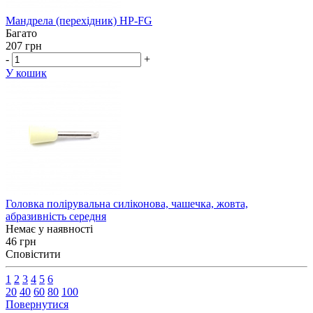
Мандрела (перехідник) HP-FG
Багато
207 грн
-
+
У кошик
Головка полірувальна силіконова, чашечка, жовта,
абразивність середня
Немає у наявності
46 грн
Сповістити
1
2
3
4
5
6
20
40
60
80
100
Повернутися