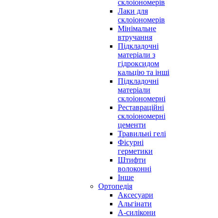
склоіономерів
Лаки для
склоіономерів
Мінімальне
втручання
Підкладочні
матеріали з
гідроксидом
кальцію та інші
Підкладочні
матеріали
склоіономерні
Реставраційні
склоіономерні
цементи
Травильні гелі
Фісурні
герметики
Штифти
волоконні
Інше
Ортопедія
Аксесуари
Альгінати
А-силікони