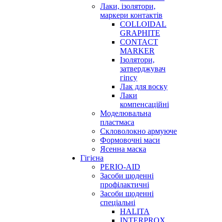
Лаки, ізолятори,
маркери контактів
COLLOIDAL
GRAPHITE
CONTACT
MARKER
Ізолятори,
затверджувач
гіпсу
Лак для воску
Лаки
компенсаційні
Моделювальна
пластмаса
Скловолокно армуюче
Формовочні маси
Ясенна маска
Гігієна
PERIO-AID
Засоби щоденні
профілактичні
Засоби щоденні
спеціальні
HALITA
INTERPROX