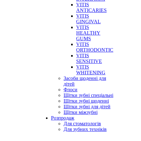
VITIS
ANTICARIES
VITIS
GINGIVAL
VITIS
HEALTHY
GUMS
VITIS
ORTHODONTIC
VITIS
SENSITIVE
VITIS
WHITENING
Засоби щоденні для
дітей
Флоси
Щітки зубні спеціальні
Щітки зубні щоденні
Щітки зубні для дітей
Щітки міжзубні
Розпродаж
Для стоматологів
Для зубних техніків