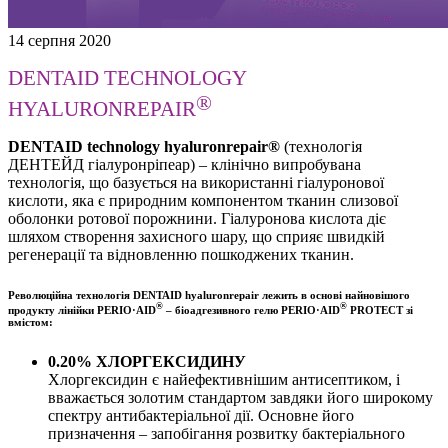
14 серпня 2020
DENTAID TECHNOLOGY
®
HYALURONREPAIR
DENTAID technology hyaluronrepair
®
(технологія
ДЕНТЕЙД гіалуронріпеар) – клінічно випробувана
технологія, що базується на використанні гіалуронової
кислоти, яка є природним компонентом тканин слизової
оболонки ротової порожнини. Гіалуронова кислота діє
шляхом створення захисного шару, що сприяє швидкій
регенерації та відновленню пошкоджених тканин.
Революційна технологія DENTAID hyaluronrepair лежить в основі найновішого
®
®
продукту лінійки PERIO·AID
– біоадгезивного гелю PERIO·AID
PROTECT зі
вмістом:
0.20% ХЛОРГЕКСИДИНУ
Хлоргексидин є найефективнішим антисептиком, і
вважається золотим стандартом завдяки його широкому
спектру антибактеріальної дії. Основне його
призначення – запобігання розвитку бактеріального