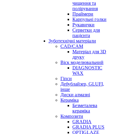
чищення та
полірування
Праймери
Карпульні голки
Рукавички
Серветки для
пацієнта
Зуботехнічні матеріали
CAD/CAM
Матеріал для 3D
друку
Віск моделювальний
DIAGNOSTIC
WAX
Гіпси
Дебублайзер, GLUFI,
інше
Диски алмазні
Кераміка
Безметалева
кераміка
Композити
GRADIA
GRADIA PLUS
OPTIGLAZE