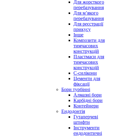
Для жорсткого
перебазування
Для м’якого
перебазування
Для реєстрації
прикусу
Інше
Композити для
тимчасових
конструкцій
Пластмаси для
тимчасових
конструкцій
С-силікони
Цементи для
фіксації
Бори турбінні
Алмазні бори
Карбідні бори
Контейнери
Ендодонтія
Гутаперчеві
штифти
Інструменти
ендодонтичні