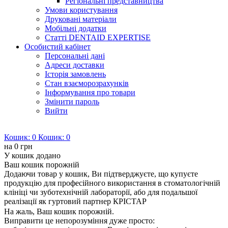
Регіональні представництва
Умови користування
Друковані матеріали
Мобільні додатки
Статті DENTAID EXPERTISE
Особистий кабінет
Персональні дані
Адреси доставки
Історія замовлень
Стан взаєморозрахунків
Інформування про товари
Змінити пароль
Вийти
Кошик:
0
Кошик:
0
на
0 грн
У кошик додано
Ваш кошик порожній
Додаючи товар у кошик, Ви підтверджуєте, що купуєте
продукцію для професійного використання в стоматологічній
клініці чи зуботехнічній лабораторії, або для подальшої
реалізації як гуртовий партнер КРІСТАР
На жаль, Ваш кошик порожній.
Виправити це непорозуміння дуже просто: