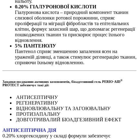
нальоту.
0.20% ГІАЛУРОНОВОЇ КИСЛОТИ
Гіалуронова кислота – природний компонент тканин
слизової оболонки ротової порожнини, сприяє
проліферації та міграції фібробластів та епітеліальних
клітин, формує захисний шар, що допомагає регенерації
пошкоджених тканин та прискорює процес їхнього
відновлення.
5% ПАНТЕНОЛУ
Пантенол сприяє зменшенню запалення ясен на
ураженій ділянці, а також стимулює регенерацію тканин,
сприяючи їхньому відновленню.
®
Завдяки поєднанню активних компонентів, біоадгезивний гель PERIO·AID
PROTECT забезпечує такі дії:
АНТИСЕПТИЧНУ
РЕГЕНЕРАТИВНУ
ВІДНОВЛЮВАЛЬНУ ТА ЗАГОЮВАЛЬНУ
ПРОТИЗАПАЛЬНУ
ДОВГОТРИВАЛИЙ БІОАДГЕЗИВНИЙ ЕФЕКТ
АНТИСЕПТИЧНА ДІЯ
0.20% хлоргексидину у складі формули забезпечує