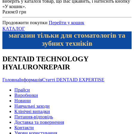
виберіть у каталозі товар, що Вас цікавить, і натисніть кнопку
«У кошик».
Разом:
0 грн
Продовжити покупки
Перейти у кошик
КАТАЛОГ
магазин тільки для стоматологів та
зубних техніків
DENTAID TECHNOLOGY
HYALURONREPAIR
Головна
Інформація
Статті DENTAID EXPERTISE
Прайси
Виробники
Новини
Навчальні заходи
Клінічні випадки
Питання-відповідь
Доставка та повернення
Контакти
Умови користування