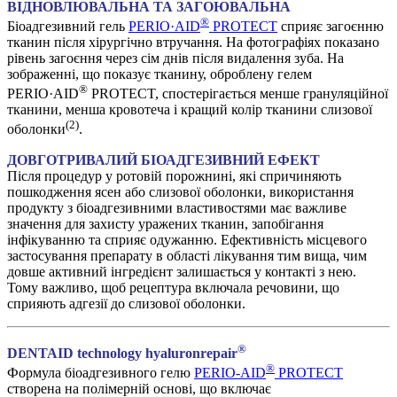
ВІДНОВЛЮВАЛЬНА ТА ЗАГОЮВАЛЬНА
®
Біоадгезивний гель
PERIO·AID
PROTECT
сприяє загоєнню
тканин після хірургічно втручання. На фотографіях показано
рівень загоєння через сім днів після видалення зуба. На
зображенні, що показує тканину, оброблену гелем
®
PERIO·AID
PROTECT, спостерігається менше грануляційної
тканини, менша кровотеча і кращий колір тканини слизової
(2)
оболонки
.
ДОВГОТРИВАЛИЙ БІОАДГЕЗИВНИЙ ЕФЕКТ
Після процедур у ротовій порожнині, які спричиняють
пошкодження ясен або слизової оболонки, використання
продукту з біоадгезивними властивостями має важливе
значення для захисту уражених тканин, запобігання
інфікуванню та сприяє одужанню. Ефективність місцевого
застосування препарату в області лікування тим вища, чим
довше активний інгредієнт залишається у контакті з нею.
Тому важливо, щоб рецептура включала речовини, що
сприяють адгезії до слизової оболонки.
®
DENTAID technology hyaluronrepair
®
Формула біоадгезивного гелю
PERIO-AID
PROTECT
створена на полімерній основі, що включає