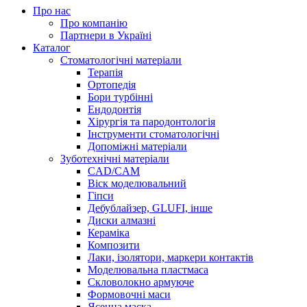
Про нас
Про компанію
Партнери в Україні
Каталог
Стоматологічні матеріали
Терапія
Ортопедія
Бори турбінні
Ендодонтія
Хірургія та пародонтологія
Інструменти стоматологічні
Допоміжні матеріали
Зуботехнічні матеріали
CAD/CAM
Віск моделювальний
Гіпси
Дебублайзер, GLUFI, інше
Диски алмазні
Кераміка
Композити
Лаки, ізолятори, маркери контактів
Моделювальна пластмаса
Скловолокно армуюче
Формовочні маси
Ясенна маска