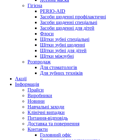
Гігієна
PERIO-AID
Засоби щоденні профілактичні
Засоби щоденні спеціальні
Засоби щоденні для дітей
Флоси
Щітки зубні спеціальні
Щітки зубні щоденні
Щітки зубні для дітей
Щітки міжзубні
Розпродаж
Для стоматологів
Для зубних техніків
Акції
Інформація
Прайси
Виробники
Новини
Навчальні заходи
Клінічні випадки
Питання-відповідь
Доставка та повернення
Контакти
Головний офіс