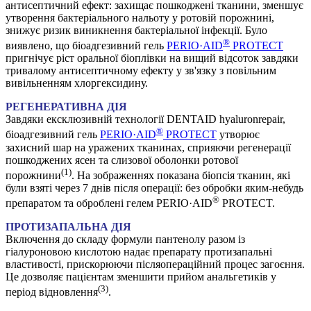
антисептичний ефект: захищає пошкоджені тканини, зменшує
утворення бактеріального нальоту у ротовій порожнині,
знижує ризик виникнення бактеріальної інфекції. Було
®
виявлено, що біоадгезивний гель
PERIO·AID
PROTECT
пригнічує ріст оральної біоплівки на вищий відсоток завдяки
тривалому антисептичному ефекту у зв'язку з повільним
вивільненням хлоргексидину.
РЕГЕНЕРАТИВНА ДІЯ
Завдяки ексклюзивній технології DENTAID hyaluronrepair,
®
біоадгезивний гель
PERIO·AID
PROTECT
утворює
захисний шар на уражених тканинах, сприяючи регенерації
пошкоджених ясен та слизової оболонки ротової
(1)
порожнини
. На зображеннях показана біопсія тканин, які
були взяті через 7 днів після операції: без обробки яким-небудь
®
препаратом та оброблені гелем PERIO·AID
PROTECT.
ПРОТИЗАПАЛЬНА ДІЯ
Включення до складу формули пантенолу разом із
гіалуроновою кислотою надає препарату протизапальні
властивості, прискорюючи післяопераційний процес загоєння.
Це дозволяє пацієнтам зменшити прийом анальгетиків у
(3)
період відновлення
.