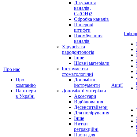
Лікування
каналів,
Ca(OH)2
Обробка каналів
Паперові
штифти
Інфор
Пломбування
каналів
Хірургія та
пародонтологія
Інше
Шовні матеріали
Інструменти
Про нас
стоматологічні
Про
Допоміжні
компанію
інструменти
Акції
Партнери
Допоміжні матеріали
в Україні
Аксесуари
Відбілювання
Десенситайзери
Для полірування
Інше
Нитки
ретракційні
Пасти для