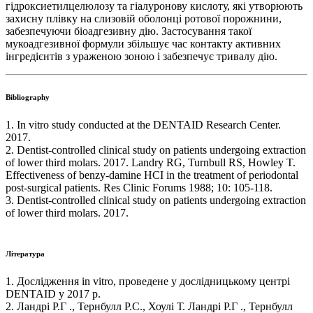
гідроксиетилцелюлозу та гіалуронову кислоту, які утворюють
захисну плівку на слизовій оболонці ротової порожнини,
забезпечуючи біоадгезивну дію. Застосування такої
мукоадгезивної формули збільшує час контакту активних
інгредієнтів з ураженою зоною і забезпечує тривалу дію.
Bibliography
1. In vitro study conducted at the DENTAID Research Center.
2017.
2. Dentist-controlled clinical study on patients undergoing extraction
of lower third molars. 2017. Landry RG, Turnbull RS, Howley T.
Effectiveness of benzy-damine HCI in the treatment of periodontal
post-surgical patients. Res Clinic Forums 1988; 10: 105-118.
3. Dentist-controlled clinical study on patients undergoing extraction
of lower third molars. 2017.
Література
1. Дослідження in vitro, проведене у дослідницькому центрі
DENTAID у 2017 р.
2. Ландрі Р.Г ., Тернбулл Р.С., Хоулі Т. Ландрі Р.Г ., Тернбулл