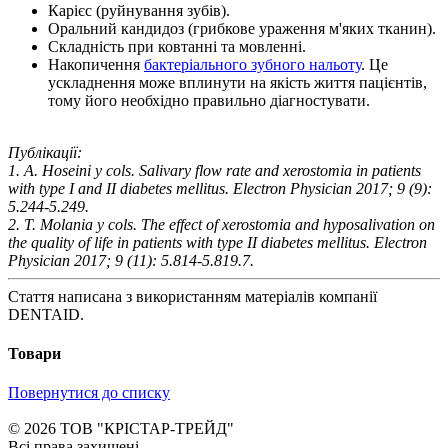
Карієс (руйнування зубів).
Оральний кандидоз (грибкове ураження м'яких тканин).
Складність при ковтанні та мовленні.
Накопичення
бактеріального зубного нальоту
. Це
ускладнення може вплинути на якість життя пацієнтів,
тому його необхідно правильно діагностувати.
Публікації:
1. A. Hoseini y cols. Salivary flow rate and xerostomia in patients
with type I and II diabetes mellitus. Electron Physician 2017; 9 (9):
5.244-5.249.
2. T. Molania y cols. The effect of xerostomia and hyposalivation on
the quality of life in patients with type II diabetes mellitus. Electron
Physician 2017; 9 (11): 5.814-5.819.7.
Стаття написана з використанням матеріалів компанії
DENTAID.
Товари
Повернутися до списку
© 2026 ТОВ "КРІСТАР-ТРЕЙД"
Всі права захищені.