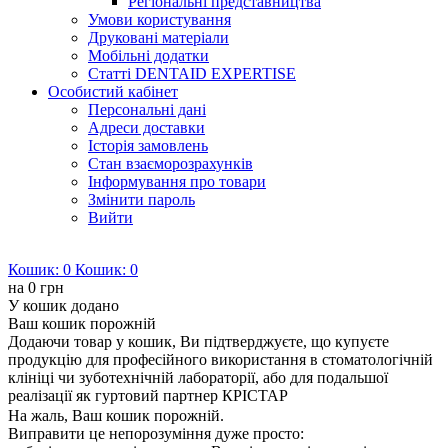
Регіональні представництва
Умови користування
Друковані матеріали
Мобільні додатки
Статті DENTAID EXPERTISE
Особистий кабінет
Персональні дані
Адреси доставки
Історія замовлень
Стан взаєморозрахунків
Інформування про товари
Змінити пароль
Вийти
Кошик:
0
Кошик:
0
на
0 грн
У кошик додано
Ваш кошик порожній
Додаючи товар у кошик, Ви підтверджуєте, що купуєте
продукцію для професійного використання в стоматологічній
клініці чи зуботехнічній лабораторії, або для подальшої
реалізації як гуртовий партнер КРІСТАР
На жаль, Ваш кошик порожній.
Виправити це непорозуміння дуже просто: