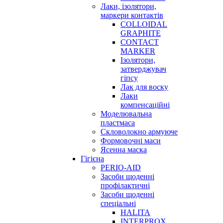
Лаки, ізолятори,
маркери контактів
COLLOIDAL
GRAPHITE
CONTACT
MARKER
Ізолятори,
затверджувач
гіпсу
Лак для воску
Лаки
компенсаційні
Моделювальна
пластмаса
Скловолокно армуюче
Формовочні маси
Ясенна маска
Гігієна
PERIO-AID
Засоби щоденні
профілактичні
Засоби щоденні
спеціальні
HALITA
INTERPROX