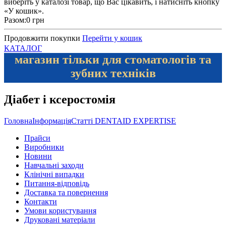
виберіть у каталозі товар, що Вас цікавить, і натисніть кнопку
«У кошик».
Разом:
0 грн
Продовжити покупки
Перейти у кошик
КАТАЛОГ
магазин тільки для стоматологів та
зубних техніків
Діабет і ксеростомія
Головна
Інформація
Статті DENTAID EXPERTISE
Прайси
Виробники
Новини
Навчальні заходи
Клінічні випадки
Питання-відповідь
Доставка та повернення
Контакти
Умови користування
Друковані матеріали