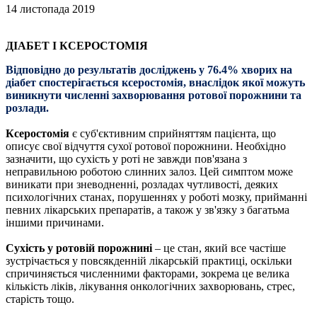
14 листопада 2019
ДІАБЕТ І КСЕРОСТОМІЯ
Відповідно до результатів досліджень у 76.4% хворих на
діабет спостерігається ксеростомія, внаслідок якої можуть
виникнути численні захворювання ротової порожнини та
розлади.
Ксеростомія
є суб'єктивним сприйняттям пацієнта, що
описує свої відчуття сухої ротової порожнини. Необхідно
зазначити, що сухість у роті не завжди пов'язана з
неправильною роботою слинних залоз. Цей симптом може
виникати при зневодненні, розладах чутливості, деяких
психологічних станах, порушеннях у роботі мозку, прийманні
певних лікарських препаратів, а також у зв'язку з багатьма
іншими причинами.
Сухість у ротовій порожнині
– це стан, який все частіше
зустрічається у повсякденній лікарській практиці, оскільки
спричиняється численними факторами, зокрема це велика
кількість ліків, лікування онкологічних захворювань, стрес,
старість тощо.