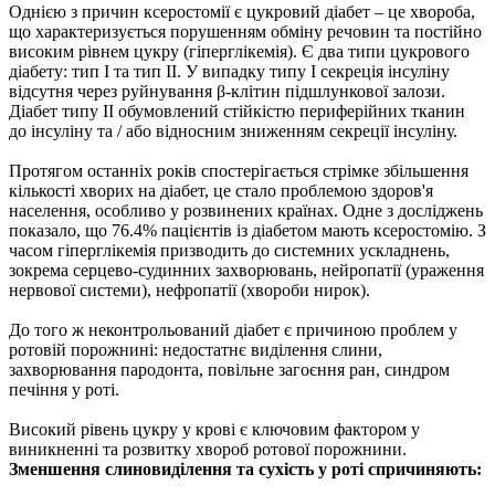
Однією з причин ксеростомії є цукровий діабет – це хвороба,
що характеризується порушенням обміну речовин та постійно
високим рівнем цукру (гіперглікемія). Є два типи цукрового
діабету: тип I та тип II. У випадку типу I секреція інсуліну
відсутня через руйнування β-клітин підшлункової залози.
Діабет типу II обумовлений стійкістю периферійних тканин
до інсуліну та / або відносним зниженням секреції інсуліну.
Протягом останніх років спостерігається стрімке збільшення
кількості хворих на діабет, це стало проблемою здоров'я
населення, особливо у розвинених країнах. Одне з досліджень
показало, що 76.4% пацієнтів із діабетом мають ксеростомію. З
часом гіперглікемія призводить до системних ускладнень,
зокрема серцево-судинних захворювань, нейропатії (ураження
нервової системи), нефропатії (хвороби нирок).
До того ж неконтрольований діабет є причиною проблем у
ротовій порожнині: недостатнє виділення слини,
захворювання пародонта, повільне загоєння ран, синдром
печіння у роті.
Високий рівень цукру у крові є ключовим фактором у
виникненні та розвитку хвороб ротової порожнини.
Зменшення слиновиділення та сухість у роті спричиняють: