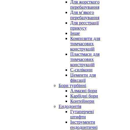
Для жорсткого
перебазування
Для м’якого
перебазування
Для реєстрації
прикусу
Інше
Композити для
тимчасових
конструкцій
Пластмаси для
тимчасових
конструкцій
С-силікони
Цементи для
фіксації
Бори турбінні
Алмазні бори
Карбідні бори
Контейнери
Ендодонтія
Гутаперчеві
штифти
Інструменти
ендодонтичні