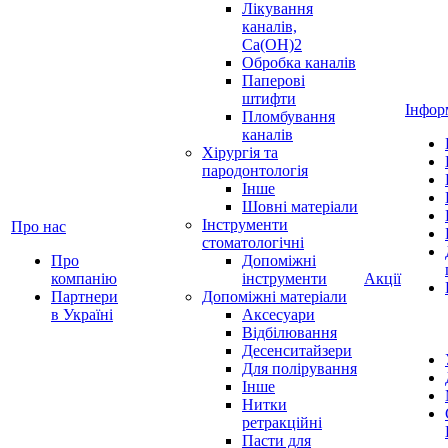
Лікування
каналів,
Ca(OH)2
Обробка каналів
Паперові
штифти
Інфор
Пломбування
каналів
Хірургія та
пародонтологія
Інше
Шовні матеріали
Інструменти
Про нас
стоматологічні
Про
Допоміжні
компанію
інструменти
Акції
Партнери
Допоміжні матеріали
в Україні
Аксесуари
Відбілювання
Десенситайзери
Для полірування
Інше
Нитки
ретракційні
Пасти для