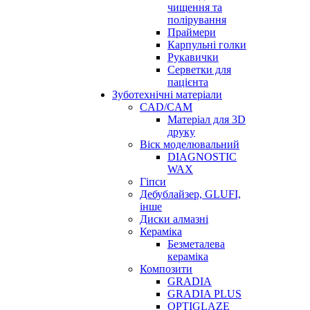
чищення та
полірування
Праймери
Карпульні голки
Рукавички
Серветки для
пацієнта
Зуботехнічні матеріали
CAD/CAM
Матеріал для 3D
друку
Віск моделювальний
DIAGNOSTIC
WAX
Гіпси
Дебублайзер, GLUFI,
інше
Диски алмазні
Кераміка
Безметалева
кераміка
Композити
GRADIA
GRADIA PLUS
OPTIGLAZE