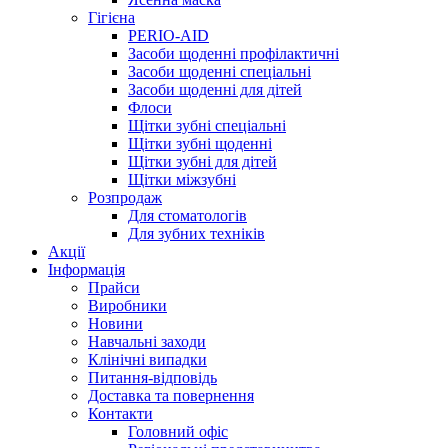
Гігієна
PERIO-AID
Засоби щоденні профілактичні
Засоби щоденні спеціальні
Засоби щоденні для дітей
Флоси
Щітки зубні спеціальні
Щітки зубні щоденні
Щітки зубні для дітей
Щітки міжзубні
Розпродаж
Для стоматологів
Для зубних техніків
Акції
Інформація
Прайси
Виробники
Новини
Навчальні заходи
Клінічні випадки
Питання-відповідь
Доставка та повернення
Контакти
Головний офіс