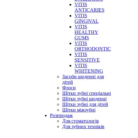
VITIS
ANTICARIES
VITIS
GINGIVAL
VITIS
HEALTHY
GUMS
VITIS
ORTHODONTIC
VITIS
SENSITIVE
VITIS
WHITENING
Засоби щоденні для
дітей
Флоси
Щітки зубні спеціальні
Щітки зубні щоденні
Щітки зубні для дітей
Щітки міжзубні
Розпродаж
Для стоматологів
Для зубних техніків