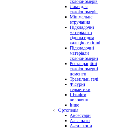
склоіономерів
Лаки для
склоіономерів
Мінімальне
втручання
Підкладочні
матеріали з
гідроксидом
кальцію та інші
Підкладочні
матеріали
склоіономерні
Реставраційні
склоіономерні
цементи
Травильні гелі
Фісурні
герметики
Штифти
волоконні
Інше
Ортопедія
Аксесуари
Альгінати
А-силікони