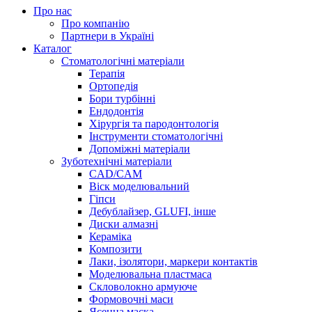
Про нас
Про компанію
Партнери в Україні
Каталог
Стоматологічні матеріали
Терапія
Ортопедія
Бори турбінні
Ендодонтія
Хірургія та пародонтологія
Інструменти стоматологічні
Допоміжні матеріали
Зуботехнічні матеріали
CAD/CAM
Віск моделювальний
Гіпси
Дебублайзер, GLUFI, інше
Диски алмазні
Кераміка
Композити
Лаки, ізолятори, маркери контактів
Моделювальна пластмаса
Скловолокно армуюче
Формовочні маси
Ясенна маска