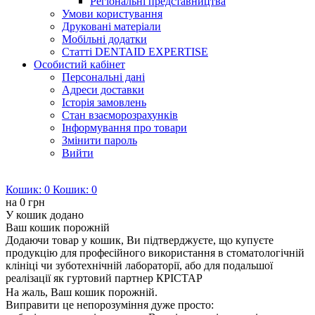
Регіональні представництва
Умови користування
Друковані матеріали
Мобільні додатки
Статті DENTAID EXPERTISE
Особистий кабінет
Персональні дані
Адреси доставки
Історія замовлень
Стан взаєморозрахунків
Інформування про товари
Змінити пароль
Вийти
Кошик:
0
Кошик:
0
на
0 грн
У кошик додано
Ваш кошик порожній
Додаючи товар у кошик, Ви підтверджуєте, що купуєте
продукцію для професійного використання в стоматологічній
клініці чи зуботехнічній лабораторії, або для подальшої
реалізації як гуртовий партнер КРІСТАР
На жаль, Ваш кошик порожній.
Виправити це непорозуміння дуже просто: