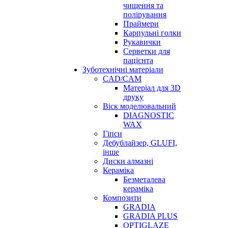
чищення та
полірування
Праймери
Карпульні голки
Рукавички
Серветки для
пацієнта
Зуботехнічні матеріали
CAD/CAM
Матеріал для 3D
друку
Віск моделювальний
DIAGNOSTIC
WAX
Гіпси
Дебублайзер, GLUFI,
інше
Диски алмазні
Кераміка
Безметалева
кераміка
Композити
GRADIA
GRADIA PLUS
OPTIGLAZE