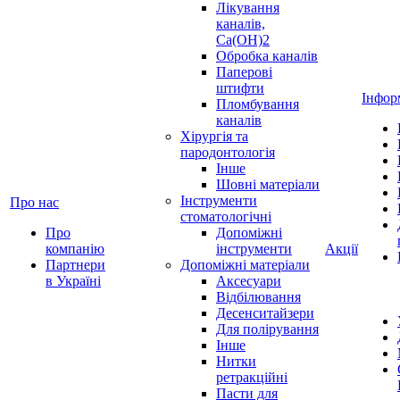
Лікування
каналів,
Ca(OH)2
Обробка каналів
Паперові
штифти
Інфор
Пломбування
каналів
Хірургія та
пародонтологія
Інше
Шовні матеріали
Інструменти
Про нас
стоматологічні
Про
Допоміжні
компанію
інструменти
Акції
Партнери
Допоміжні матеріали
в Україні
Аксесуари
Відбілювання
Десенситайзери
Для полірування
Інше
Нитки
ретракційні
Пасти для