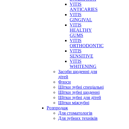
VITIS
ANTICARIES
VITIS
GINGIVAL
VITIS
HEALTHY
GUMS
VITIS
ORTHODONTIC
VITIS
SENSITIVE
VITIS
WHITENING
Засоби щоденні для
дітей
Флоси
Щітки зубні спеціальні
Щітки зубні щоденні
Щітки зубні для дітей
Щітки міжзубні
Розпродаж
Для стоматологів
Для зубних техніків