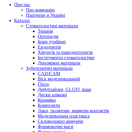
Про нас
Про компанію
Партнери в Україні
Каталог
Стоматологічні матеріали
Терапія
Ортопедія
Бори турбінні
Ендодонтія
Хірургія та пародонтологія
Інструменти стоматологічні
Допоміжні матеріали
Зуботехнічні матеріали
CAD/CAM
Віск моделювальний
Гіпси
Дебублайзер, GLUFI, інше
Диски алмазні
Кераміка
Композити
Лаки, ізолятори, маркери контактів
Моделювальна пластмаса
Скловолокно армуюче
Формовочні маси
Ясенна маска