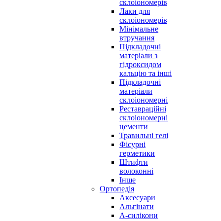
склоіономерів
Лаки для
склоіономерів
Мінімальне
втручання
Підкладочні
матеріали з
гідроксидом
кальцію та інші
Підкладочні
матеріали
склоіономерні
Реставраційні
склоіономерні
цементи
Травильні гелі
Фісурні
герметики
Штифти
волоконні
Інше
Ортопедія
Аксесуари
Альгінати
А-силікони