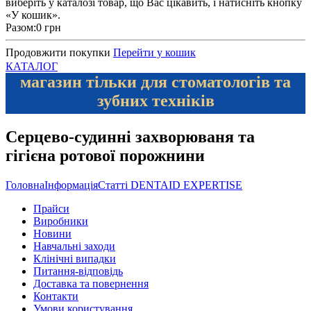
виберіть у каталозі товар, що Вас цікавить, і натисніть кнопку
«У кошик».
Разом:
0 грн
Продовжити покупки
Перейти у кошик
КАТАЛОГ
магазин тільки для стоматологів та
зубних техніків
Серцево-судинні захворюваня та
гігієна ротової порожнини
Головна
Інформація
Статті DENTAID EXPERTISE
Прайси
Виробники
Новини
Навчальні заходи
Клінічні випадки
Питання-відповідь
Доставка та повернення
Контакти
Умови користування