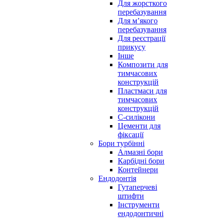
Для жорсткого
перебазування
Для м’якого
перебазування
Для реєстрації
прикусу
Інше
Композити для
тимчасових
конструкцій
Пластмаси для
тимчасових
конструкцій
С-силікони
Цементи для
фіксації
Бори турбінні
Алмазні бори
Карбідні бори
Контейнери
Ендодонтія
Гутаперчеві
штифти
Інструменти
ендодонтичні