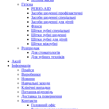
Гігієна
PERIO-AID
Засоби щоденні профілактичні
Засоби щоденні спеціальні
Засоби щоденні для дітей
Флоси
Щітки зубні спеціальні
Щітки зубні щоденні
Щітки зубні для дітей
Щітки міжзубні
Розпродаж
Для стоматологів
Для зубних техніків
Акції
Інформація
Прайси
Виробники
Новини
Навчальні заходи
Клінічні випадки
Питання-відповідь
Доставка та повернення
Контакти
Головний офіс