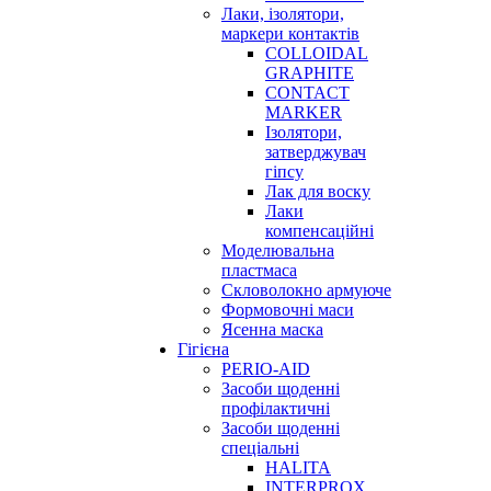
Лаки, ізолятори,
маркери контактів
COLLOIDAL
GRAPHITE
CONTACT
MARKER
Ізолятори,
затверджувач
гіпсу
Лак для воску
Лаки
компенсаційні
Моделювальна
пластмаса
Скловолокно армуюче
Формовочні маси
Ясенна маска
Гігієна
PERIO-AID
Засоби щоденні
профілактичні
Засоби щоденні
спеціальні
HALITA
INTERPROX