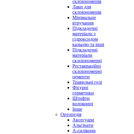
склоіономерів
Лаки для
склоіономерів
Мінімальне
втручання
Підкладочні
матеріали з
гідроксидом
кальцію та інші
Підкладочні
матеріали
склоіономерні
Реставраційні
склоіономерні
цементи
Травильні гелі
Фісурні
герметики
Штифти
волоконні
Інше
Ортопедія
Аксесуари
Альгінати
А-силікони