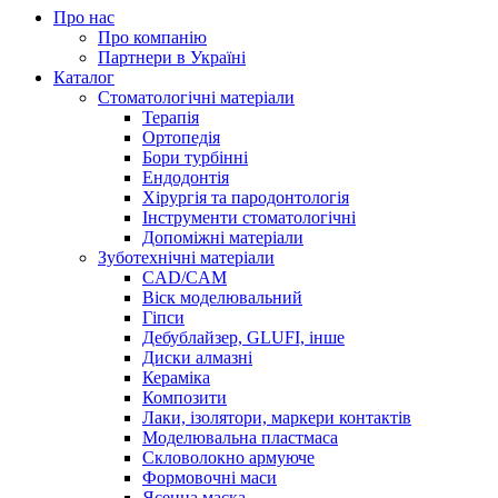
Про нас
Про компанію
Партнери в Україні
Каталог
Стоматологічні матеріали
Терапія
Ортопедія
Бори турбінні
Ендодонтія
Хірургія та пародонтологія
Інструменти стоматологічні
Допоміжні матеріали
Зуботехнічні матеріали
CAD/CAM
Віск моделювальний
Гіпси
Дебублайзер, GLUFI, інше
Диски алмазні
Кераміка
Композити
Лаки, ізолятори, маркери контактів
Моделювальна пластмаса
Скловолокно армуюче
Формовочні маси
Ясенна маска