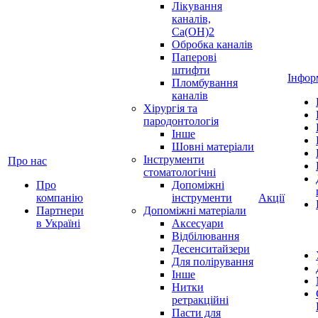
Лікування
каналів,
Ca(OH)2
Обробка каналів
Паперові
штифти
Інфор
Пломбування
каналів
Хірургія та
пародонтологія
Інше
Шовні матеріали
Інструменти
Про нас
стоматологічні
Про
Допоміжні
компанію
інструменти
Акції
Партнери
Допоміжні матеріали
в Україні
Аксесуари
Відбілювання
Десенситайзери
Для полірування
Інше
Нитки
ретракційні
Пасти для