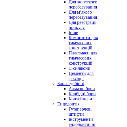
Для жорсткого
перебазування
Для м’якого
перебазування
Для реєстрації
прикусу
Інше
Композити для
тимчасових
конструкцій
Пластмаси для
тимчасових
конструкцій
С-силікони
Цементи для
фіксації
Бори турбінні
Алмазні бори
Карбідні бори
Контейнери
Ендодонтія
Гутаперчеві
штифти
Інструменти
ендодонтичні