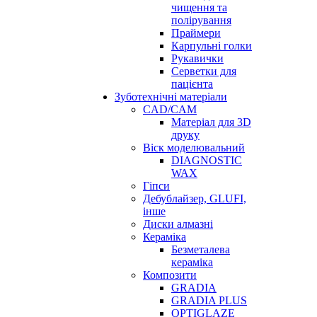
чищення та
полірування
Праймери
Карпульні голки
Рукавички
Серветки для
пацієнта
Зуботехнічні матеріали
CAD/CAM
Матеріал для 3D
друку
Віск моделювальний
DIAGNOSTIC
WAX
Гіпси
Дебублайзер, GLUFI,
інше
Диски алмазні
Кераміка
Безметалева
кераміка
Композити
GRADIA
GRADIA PLUS
OPTIGLAZE