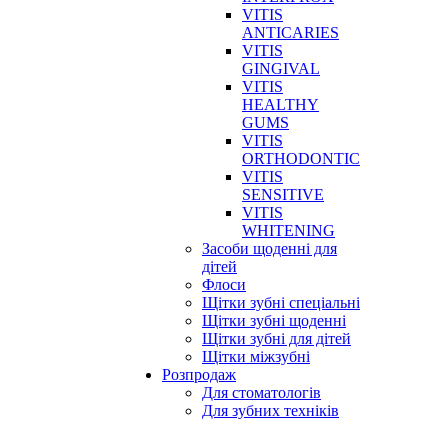
VITIS
ANTICARIES
VITIS
GINGIVAL
VITIS
HEALTHY
GUMS
VITIS
ORTHODONTIC
VITIS
SENSITIVE
VITIS
WHITENING
Засоби щоденні для
дітей
Флоси
Щітки зубні спеціальні
Щітки зубні щоденні
Щітки зубні для дітей
Щітки міжзубні
Розпродаж
Для стоматологів
Для зубних техніків