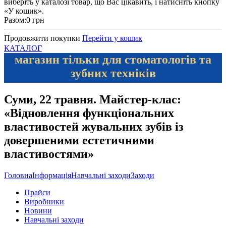
виберіть у каталозі товар, що Вас цікавить, і натисніть кнопку
«У кошик».
Разом:
0 грн
Продовжити покупки
Перейти у кошик
КАТАЛОГ
магазин тільки для стоматологів та
зубних техніків
Суми, 22 травня. Майстер-клас:
«Відновлення функціональних
властивостей жувальних зубів із
довершеними естетичними
властивостями»
Головна
Інформація
Навчальні заходи
Заходи
Прайси
Виробники
Новини
Навчальні заходи