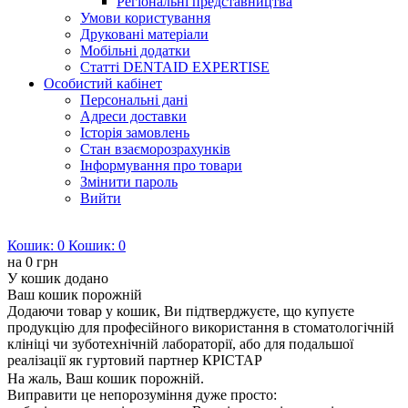
Регіональні представництва
Умови користування
Друковані матеріали
Мобільні додатки
Статті DENTAID EXPERTISE
Особистий кабінет
Персональні дані
Адреси доставки
Історія замовлень
Стан взаєморозрахунків
Інформування про товари
Змінити пароль
Вийти
Кошик:
0
Кошик:
0
на
0 грн
У кошик додано
Ваш кошик порожній
Додаючи товар у кошик, Ви підтверджуєте, що купуєте
продукцію для професійного використання в стоматологічній
клініці чи зуботехнічній лабораторії, або для подальшої
реалізації як гуртовий партнер КРІСТАР
На жаль, Ваш кошик порожній.
Виправити це непорозуміння дуже просто: