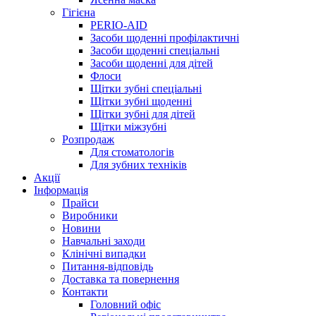
Гігієна
PERIO-AID
Засоби щоденні профілактичні
Засоби щоденні спеціальні
Засоби щоденні для дітей
Флоси
Щітки зубні спеціальні
Щітки зубні щоденні
Щітки зубні для дітей
Щітки міжзубні
Розпродаж
Для стоматологів
Для зубних техніків
Акції
Інформація
Прайси
Виробники
Новини
Навчальні заходи
Клінічні випадки
Питання-відповідь
Доставка та повернення
Контакти
Головний офіс