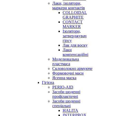
Лаки, ізолятори,
маркери контактів
COLLOIDAL
GRAPHITE
CONTACT
MARKER
Ізолятори,
затверджувач
гіпсу
Лак для воску
Лаки
компенсаційні
Моделювальна
пластмаса
Скловолокно армуюче
Формовочні маси
Ясенна маска
Гігієна
PERIO-AID
Засоби щоденні
профілактичні
Засоби щоденні
спеціальні
HALITA
INTERPROX