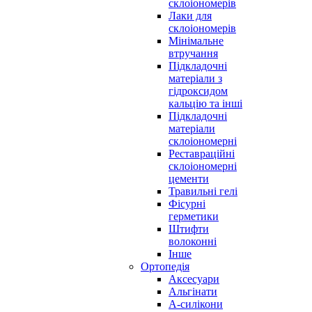
склоіономерів
Лаки для
склоіономерів
Мінімальне
втручання
Підкладочні
матеріали з
гідроксидом
кальцію та інші
Підкладочні
матеріали
склоіономерні
Реставраційні
склоіономерні
цементи
Травильні гелі
Фісурні
герметики
Штифти
волоконні
Інше
Ортопедія
Аксесуари
Альгінати
А-силікони