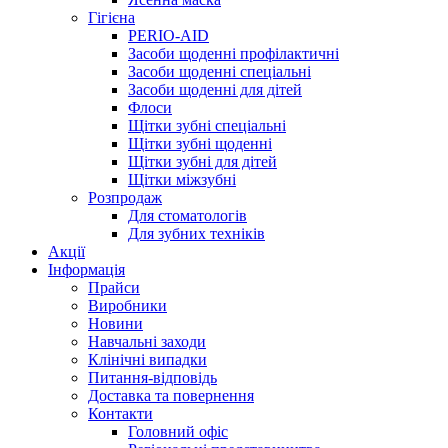
Гігієна
PERIO-AID
Засоби щоденні профілактичні
Засоби щоденні спеціальні
Засоби щоденні для дітей
Флоси
Щітки зубні спеціальні
Щітки зубні щоденні
Щітки зубні для дітей
Щітки міжзубні
Розпродаж
Для стоматологів
Для зубних техніків
Акції
Інформація
Прайси
Виробники
Новини
Навчальні заходи
Клінічні випадки
Питання-відповідь
Доставка та повернення
Контакти
Головний офіс