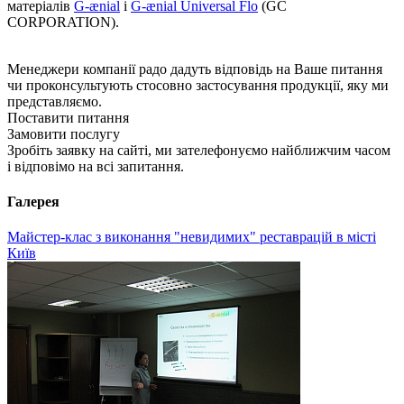
матеріалів
G-ænial
і
G-ænial Universal Flo
(GC
CORPORATION).
Менеджери компанії радо дадуть відповідь на Ваше питання
чи проконсультують стосовно застосування продукції, яку ми
представляємо.
Поставити питання
Замовити послугу
Зробіть заявку на сайті, ми зателефонуємо найближчим часом
і відповімо на всі запитання.
Галерея
Майстер-клас з виконання "невидимих" реставрацій в місті
Київ