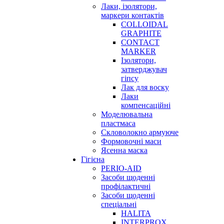
Лаки, ізолятори,
маркери контактів
COLLOIDAL
GRAPHITE
CONTACT
MARKER
Ізолятори,
затверджувач
гіпсу
Лак для воску
Лаки
компенсаційні
Моделювальна
пластмаса
Скловолокно армуюче
Формовочні маси
Ясенна маска
Гігієна
PERIO-AID
Засоби щоденні
профілактичні
Засоби щоденні
спеціальні
HALITA
INTERPROX