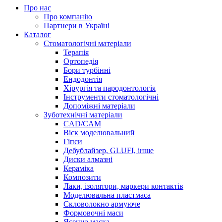
Про нас
Про компанію
Партнери в Україні
Каталог
Стоматологічні матеріали
Терапія
Ортопедія
Бори турбінні
Ендодонтія
Хірургія та пародонтологія
Інструменти стоматологічні
Допоміжні матеріали
Зуботехнічні матеріали
CAD/CAM
Віск моделювальний
Гіпси
Дебублайзер, GLUFI, інше
Диски алмазні
Кераміка
Композити
Лаки, ізолятори, маркери контактів
Моделювальна пластмаса
Скловолокно армуюче
Формовочні маси
Ясенна маска