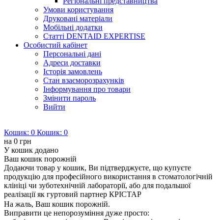
Регіональні представництва
Умови користування
Друковані матеріали
Мобільні додатки
Статті DENTAID EXPERTISE
Особистий кабінет
Персональні дані
Адреси доставки
Історія замовлень
Стан взаєморозрахунків
Інформування про товари
Змінити пароль
Вийти
Кошик:
0
Кошик:
0
на
0 грн
У кошик додано
Ваш кошик порожній
Додаючи товар у кошик, Ви підтверджуєте, що купуєте
продукцію для професійного використання в стоматологічній
клініці чи зуботехнічній лабораторії, або для подальшої
реалізації як гуртовий партнер КРІСТАР
На жаль, Ваш кошик порожній.
Виправити це непорозуміння дуже просто: