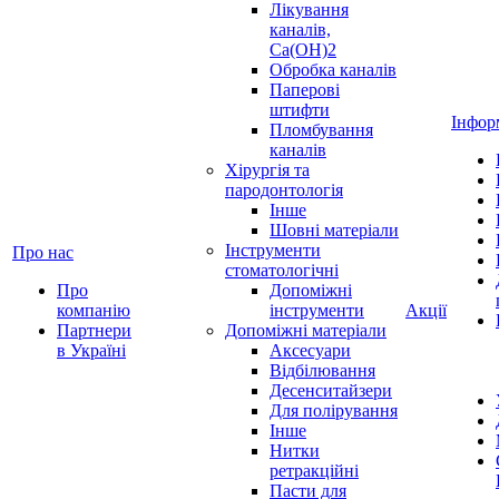
Лікування
каналів,
Ca(OH)2
Обробка каналів
Паперові
штифти
Інфор
Пломбування
каналів
Хірургія та
пародонтологія
Інше
Шовні матеріали
Інструменти
Про нас
стоматологічні
Про
Допоміжні
компанію
інструменти
Акції
Партнери
Допоміжні матеріали
в Україні
Аксесуари
Відбілювання
Десенситайзери
Для полірування
Інше
Нитки
ретракційні
Пасти для