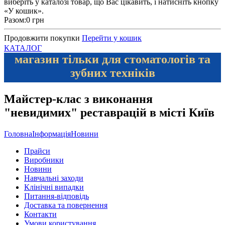
виберіть у каталозі товар, що Вас цікавить, і натисніть кнопку
«У кошик».
Разом:
0 грн
Продовжити покупки
Перейти у кошик
КАТАЛОГ
магазин тільки для стоматологів та
зубних техніків
Майстер-клас з виконання
"невидимих" реставрацій в місті Київ
Головна
Інформація
Новини
Прайси
Виробники
Новини
Навчальні заходи
Клінічні випадки
Питання-відповідь
Доставка та повернення
Контакти
Умови користування