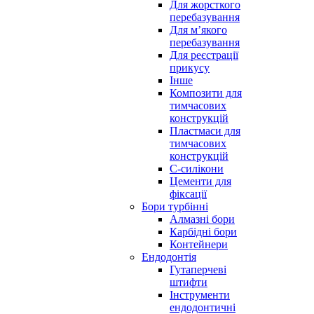
Для жорсткого
перебазування
Для м’якого
перебазування
Для реєстрації
прикусу
Інше
Композити для
тимчасових
конструкцій
Пластмаси для
тимчасових
конструкцій
С-силікони
Цементи для
фіксації
Бори турбінні
Алмазні бори
Карбідні бори
Контейнери
Ендодонтія
Гутаперчеві
штифти
Інструменти
ендодонтичні