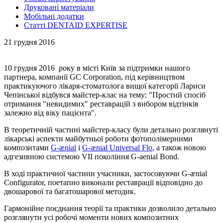
Друковані матеріали
Мобільні додатки
Статті DENTAID EXPERTISE
21 грудня 2016
10 грудня 2016 року в місті Київ за підтримки нашого
партнера, компанії GC Corporation, під керівництвом
практикуючого лікаря-стоматолога вищої категорії Лариси
Чепінської відбувся майстер-клас на тему: "Простий спосіб
отримання "невидимих" реставрацій з вибором відтінків
залежно від віку пацієнта".
В теоретичній частині майстер-класу були детально розглянуті
лікарські аспекти майбутньої роботи фотополімерними
композитами
G-ænial
і
G-ænial Universal Flo
, а також новою
адгезивною системою VII покоління G-aenial Bond.
В ході практичної частини учасники, застосовуючи G-ænial
Configurator, поетапно виконали реставрації відповідно до
двошарової та багатошарової методик.
Гармонійне поєднання теорії та практики дозволило детально
розглянути усі робочі моменти нових композитних