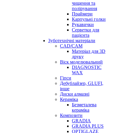
чищення та
полірування
Праймери
Карпульні голки
Рукавички
Серветки для
пацієнта
Зуботехнічні матеріали
CAD/CAM
Матеріал для 3D
друку
Віск моделювальний
DIAGNOSTIC
WAX
Гіпси
Дебублайзер, GLUFI,
інше
Диски алмазні
Кераміка
Безметалева
кераміка
Композити
GRADIA
GRADIA PLUS
OPTIGLAZE