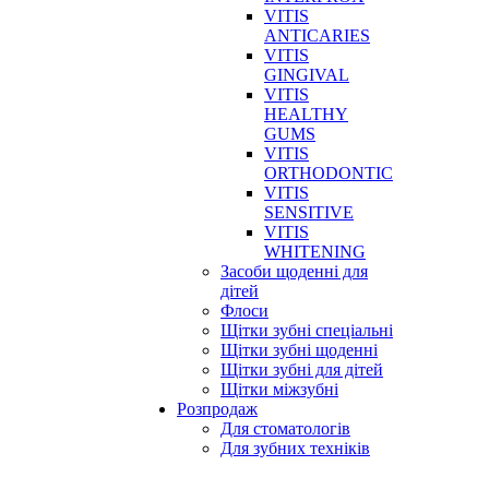
VITIS
ANTICARIES
VITIS
GINGIVAL
VITIS
HEALTHY
GUMS
VITIS
ORTHODONTIC
VITIS
SENSITIVE
VITIS
WHITENING
Засоби щоденні для
дітей
Флоси
Щітки зубні спеціальні
Щітки зубні щоденні
Щітки зубні для дітей
Щітки міжзубні
Розпродаж
Для стоматологів
Для зубних техніків