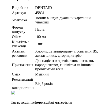
Виробник
DENTAID
Артикул
45831
Тюбик в індивідуальній картонній
Упаковка
упаковці
Форма
Паста
випуску
Об'єм
100 мл
Кількість в
1 шт.
упаковці
Активні
Хлорид цетилпіридину, провітамін В5,
речовини
лактат цинку, фторид натрію
Для пацієнтів з делікатними яснами,
Призначення
пародонтитом, гінгівітом та іншими
проблемами ясен
Смак
М'ятний
Рекомендації
з
Від 7 років
використання
Інструкція, інформаційні матеріали