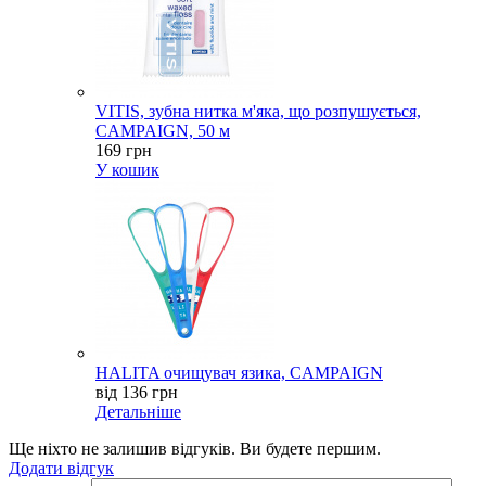
VITIS, зубна нитка м'яка, що розпушується,
CAMPAIGN, 50 м
169 грн
У кошик
HALITA очищувач язика, CAMPAIGN
від 136 грн
Детальніше
Ще ніхто не залишив відгуків. Ви будете першим.
Додати відгук