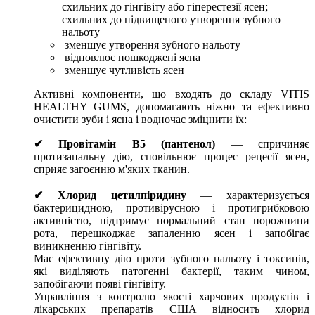
схильних до гінгівіту або гіперестезії ясен;
схильних до підвищеного утворення зубного
нальоту
зменшує утворення зубного нальоту
відновлює пошкоджені ясна
зменшує чутливість ясен
Активні компоненти, що входять до складу VITIS
HEALTHY GUMS, допомагають ніжно та ефективно
очистити зуби і ясна і водночас зміцнити їх:
✔ Провітамін B5 (пантенол)
— спричиняє
протизапальну дію, сповільнює процес рецесії ясен,
сприяє загоєнню м'яких тканин.
✔ Хлорид цетилпіридину
— характеризується
бактерицидною, противірусною і протигрибковою
активністю, підтримує нормальний стан порожнини
рота, перешкоджає запаленню ясен і запобігає
виникненню гінгівіту.
Має ефективну дію проти зубного нальоту і токсинів,
які виділяють патогенні бактерії, таким чином,
запобігаючи появі гінгівіту.
Управління з контролю якості харчових продуктів і
лікарських препаратів США відносить хлорид