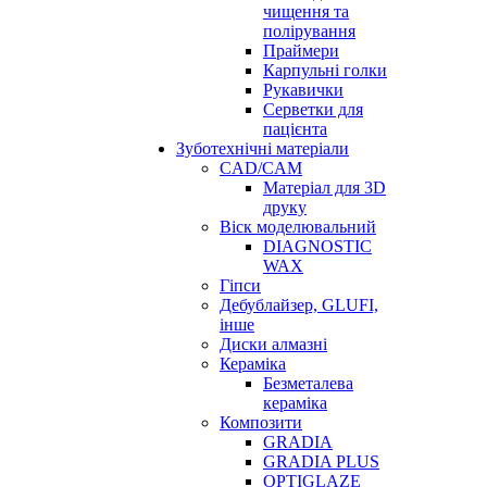
чищення та
полірування
Праймери
Карпульні голки
Рукавички
Серветки для
пацієнта
Зуботехнічні матеріали
CAD/CAM
Матеріал для 3D
друку
Віск моделювальний
DIAGNOSTIC
WAX
Гіпси
Дебублайзер, GLUFI,
інше
Диски алмазні
Кераміка
Безметалева
кераміка
Композити
GRADIA
GRADIA PLUS
OPTIGLAZE