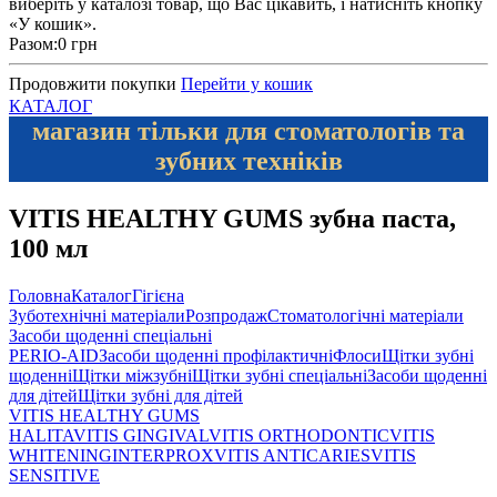
виберіть у каталозі товар, що Вас цікавить, і натисніть кнопку
«У кошик».
Разом:
0 грн
Продовжити покупки
Перейти у кошик
КАТАЛОГ
магазин тільки для стоматологів та
зубних техніків
VITIS HEALTHY GUMS зубна паста,
100 мл
Головна
Каталог
Гігієна
Зуботехнічні матеріали
Розпродаж
Стоматологічні матеріали
Засоби щоденні спеціальні
PERIO-AID
Засоби щоденні профілактичні
Флоси
Щітки зубні
щоденні
Щітки міжзубні
Щітки зубні спеціальні
Засоби щоденні
для дітей
Щітки зубні для дітей
VITIS HEALTHY GUMS
HALITA
VITIS GINGIVAL
VITIS ORTHODONTIC
VITIS
WHITENING
INTERPROX
VITIS ANTICARIES
VITIS
SENSITIVE