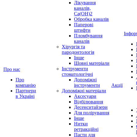
Лікування
каналів,
Ca(OH)2
Обробка каналів
Паперові
штифти
Інфор
Пломбування
каналів
Хірургія та
пародонтологія
Інше
Шовні матеріали
Інструменти
Про нас
стоматологічні
Про
Допоміжні
компанію
інструменти
Акції
Партнери
Допоміжні матеріали
в Україні
Аксесуари
Відбілювання
Десенситайзери
Для полірування
Інше
Нитки
ретракційні
Пасти для