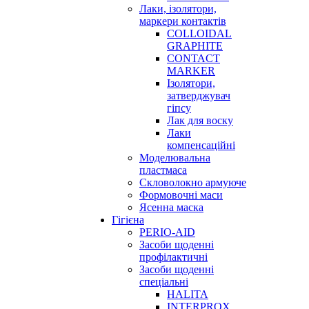
Лаки, ізолятори,
маркери контактів
COLLOIDAL
GRAPHITE
CONTACT
MARKER
Ізолятори,
затверджувач
гіпсу
Лак для воску
Лаки
компенсаційні
Моделювальна
пластмаса
Скловолокно армуюче
Формовочні маси
Ясенна маска
Гігієна
PERIO-AID
Засоби щоденні
профілактичні
Засоби щоденні
спеціальні
HALITA
INTERPROX