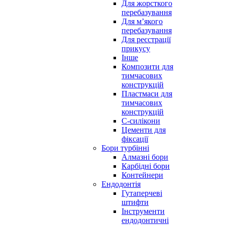
Для жорсткого
перебазування
Для м’якого
перебазування
Для реєстрації
прикусу
Інше
Композити для
тимчасових
конструкцій
Пластмаси для
тимчасових
конструкцій
С-силікони
Цементи для
фіксації
Бори турбінні
Алмазні бори
Карбідні бори
Контейнери
Ендодонтія
Гутаперчеві
штифти
Інструменти
ендодонтичні