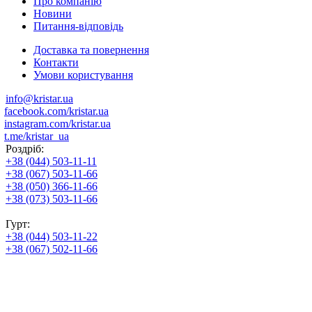
Про компанію
Новини
Питання-відповідь
Доставка та повернення
Контакти
Умови користування
info@kristar.ua
facebook.com/kristar.ua
instagram.com/kristar.ua
t.me/kristar_ua
Роздріб:
+38 (044) 503-11-11
+38 (067) 503-11-66
+38 (050) 366-11-66
+38 (073) 503-11-66
Гурт:
+38 (044) 503-11-22
+38 (067) 502-11-66