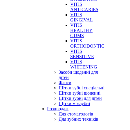
VITIS
ANTICARIES
VITIS
GINGIVAL
VITIS
HEALTHY
GUMS
VITIS
ORTHODONTIC
VITIS
SENSITIVE
VITIS
WHITENING
Засоби щоденні для
дітей
Флоси
Щітки зубні спеціальні
Щітки зубні щоденні
Щітки зубні для дітей
Щітки міжзубні
Розпродаж
Для стоматологів
Для зубних техніків