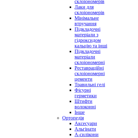
склоіономерів
Лаки для
склоіономерів
Мінімальне
втручання
Підкладочні
матеріали з
гідроксидом
кальцію та інші
Підкладочні
матеріали
склоіономерні
Реставраційні
склоіономерні
цементи
Травильні гелі
Фісурні
герметики
Штифти
волоконні
Інше
Ортопедія
Аксесуари
Альгінати
А-силікони