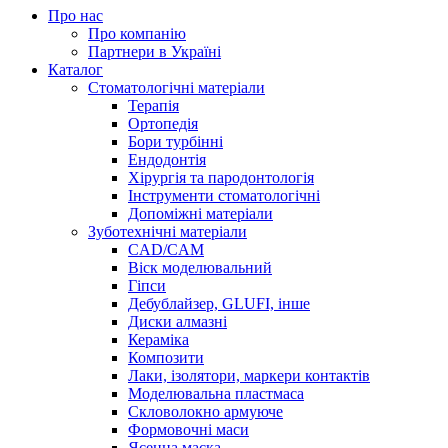
Про нас
Про компанію
Партнери в Україні
Каталог
Стоматологічні матеріали
Терапія
Ортопедія
Бори турбінні
Ендодонтія
Хірургія та пародонтологія
Інструменти стоматологічні
Допоміжні матеріали
Зуботехнічні матеріали
CAD/CAM
Віск моделювальний
Гіпси
Дебублайзер, GLUFI, інше
Диски алмазні
Кераміка
Композити
Лаки, ізолятори, маркери контактів
Моделювальна пластмаса
Скловолокно армуюче
Формовочні маси
Ясенна маска