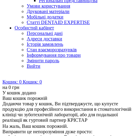
Регіональні представництва
Умови користування
Друковані матеріали
Мобільні додатки
Статті DENTAID EXPERTISE
Особистий кабінет
Персональні дані
Адреси доставки
Історія замовлень
Стан взаєморозрахунків
Інформування про товари
Змінити пароль
Вийти
Кошик:
0
Кошик:
0
на
0 грн
У кошик додано
Ваш кошик порожній
Додаючи товар у кошик, Ви підтверджуєте, що купуєте
продукцію для професійного використання в стоматологічній
клініці чи зуботехнічній лабораторії, або для подальшої
реалізації як гуртовий партнер КРІСТАР
На жаль, Ваш кошик порожній.
Виправити це непорозуміння дуже просто: