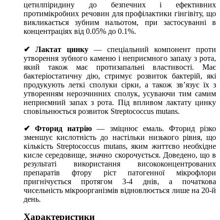
цетилпіридину до безпечних і ефективних
протимікробних речовин для профілактики гінгівіту, що
викликається зубним нальотом, при застосуванні в
концентраціях від 0.05% до 0.1%.
✔ Лактат цинку
— спеціальний компонент проти
утворення зубного каменю і неприємного запаху з рота,
який також має протизапальні властивості. Має
бактеріостатичну дію, стримує розвиток бактерій, які
продукують леткі сполуки сірки, а також зв’язує їх з
утворенням нерозчинних сполук, усуваючи тим самим
неприємний запах з рота. Під впливом лактату цинку
сповільнюється розвиток Streptococcus mutans.
✔ Фторид натрію
— зміцнює емаль. Фторид різко
зменшує кислотність до настільки низького рівня, що
кількість Streptococcus mutans, яким життєво необхідне
кисле середовище, значно скорочується. Доведено, що в
результаті використання висококонцентрованих
препаратів фтору ріст патогенної мікрофлори
пригнічується протягом 3-4 днів, а початкова
чисельність мікроорганізмів відновлюється лише на 20-й
день.
Характеристики