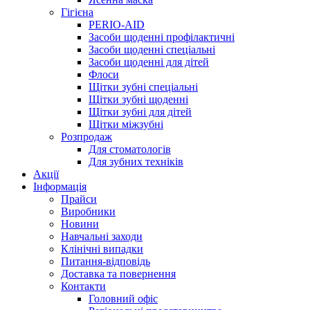
Гігієна
PERIO-AID
Засоби щоденні профілактичні
Засоби щоденні спеціальні
Засоби щоденні для дітей
Флоси
Щітки зубні спеціальні
Щітки зубні щоденні
Щітки зубні для дітей
Щітки міжзубні
Розпродаж
Для стоматологів
Для зубних техніків
Акції
Інформація
Прайси
Виробники
Новини
Навчальні заходи
Клінічні випадки
Питання-відповідь
Доставка та повернення
Контакти
Головний офіс