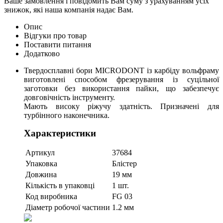
Ваше замовлення і повідомить Вам суму з урахуванням усіх
знижок, які наша компанія надає Вам.
Опис
Відгуки про товар
Поставити питання
Додатково
Твердосплавні бори MICRODONT із карбіду вольфраму
виготовлені способом фрезерування із суцільної
заготовки без використання пайки, що забезпечує
довговічність інструменту.
Мають високу ріжучу здатність. Призначені для
турбінного наконечника.
Характеристики
Артикул
37684
Упаковка
Блістер
Довжина
19 мм
Кількість в упаковці
1 шт.
Код виробника
FG 03
Діаметр робочої частини
1.2 мм