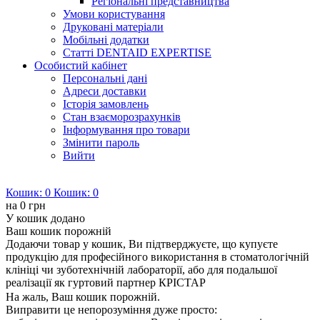
Регіональні представництва
Умови користування
Друковані матеріали
Мобільні додатки
Статті DENTAID EXPERTISE
Особистий кабінет
Персональні дані
Адреси доставки
Історія замовлень
Стан взаєморозрахунків
Інформування про товари
Змінити пароль
Вийти
Кошик:
0
Кошик:
0
на
0 грн
У кошик додано
Ваш кошик порожній
Додаючи товар у кошик, Ви підтверджуєте, що купуєте
продукцію для професійного використання в стоматологічній
клініці чи зуботехнічній лабораторії, або для подальшої
реалізації як гуртовий партнер КРІСТАР
На жаль, Ваш кошик порожній.
Виправити це непорозуміння дуже просто: