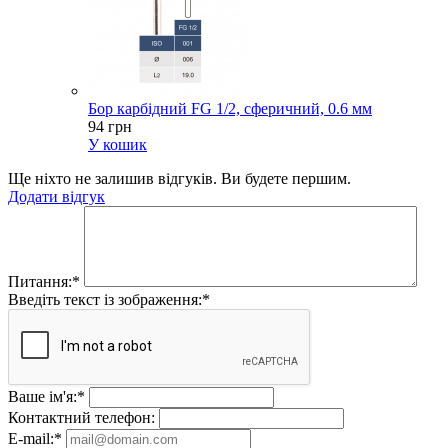
Бор карбідний FG 1/2, сферичний, 0.6 мм
94 грн
У кошик
Ще ніхто не залишив відгуків. Ви будете першим.
Додати відгук
Питання:
*
Введіть текст із зображення:
*
Ваше ім'я:
*
Контактний телефон:
E-mail:
*