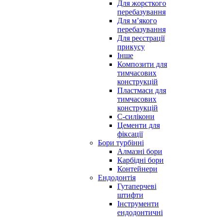
Для жорсткого
перебазування
Для м’якого
перебазування
Для реєстрації
прикусу
Інше
Композити для
тимчасових
конструкцій
Пластмаси для
тимчасових
конструкцій
С-силікони
Цементи для
фіксації
Бори турбінні
Алмазні бори
Карбідні бори
Контейнери
Ендодонтія
Гутаперчеві
штифти
Інструменти
ендодонтичні