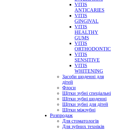
VITIS
ANTICARIES
VITIS
GINGIVAL
VITIS
HEALTHY
GUMS
VITIS
ORTHODONTIC
VITIS
SENSITIVE
VITIS
WHITENING
Засоби щоденні для
дітей
Флоси
Щітки зубні спеціальні
Щітки зубні щоденні
Щітки зубні для дітей
Щітки міжзубні
Розпродаж
Для стоматологів
Для зубних техніків