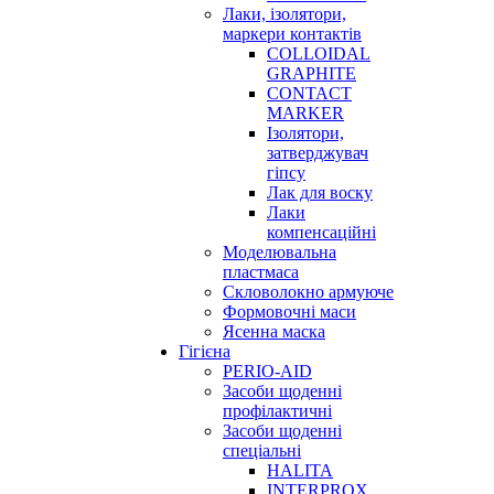
Лаки, ізолятори,
маркери контактів
COLLOIDAL
GRAPHITE
CONTACT
MARKER
Ізолятори,
затверджувач
гіпсу
Лак для воску
Лаки
компенсаційні
Моделювальна
пластмаса
Скловолокно армуюче
Формовочні маси
Ясенна маска
Гігієна
PERIO-AID
Засоби щоденні
профілактичні
Засоби щоденні
спеціальні
HALITA
INTERPROX