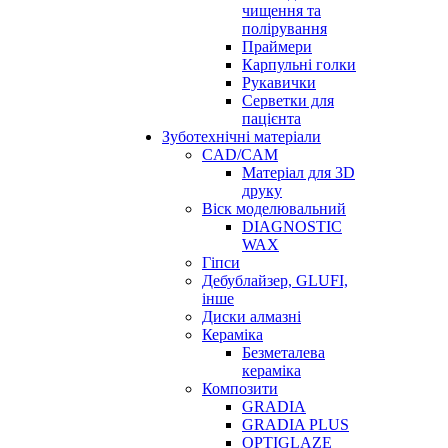
чищення та
полірування
Праймери
Карпульні голки
Рукавички
Серветки для
пацієнта
Зуботехнічні матеріали
CAD/CAM
Матеріал для 3D
друку
Віск моделювальний
DIAGNOSTIC
WAX
Гіпси
Дебублайзер, GLUFI,
інше
Диски алмазні
Кераміка
Безметалева
кераміка
Композити
GRADIA
GRADIA PLUS
OPTIGLAZE