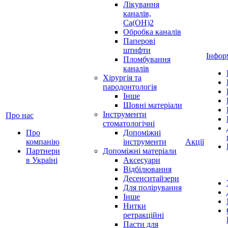
Лікування
каналів,
Ca(OH)2
Обробка каналів
Паперові
штифти
Інфор
Пломбування
каналів
Хірургія та
пародонтологія
Інше
Шовні матеріали
Інструменти
Про нас
стоматологічні
Про
Допоміжні
компанію
інструменти
Акції
Партнери
Допоміжні матеріали
в Україні
Аксесуари
Відбілювання
Десенситайзери
Для полірування
Інше
Нитки
ретракційні
Пасти для