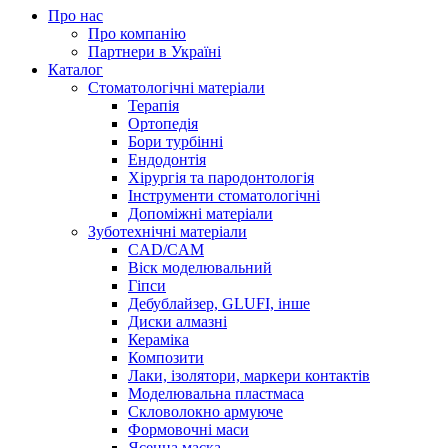
Про нас
Про компанію
Партнери в Україні
Каталог
Стоматологічні матеріали
Терапія
Ортопедія
Бори турбінні
Ендодонтія
Хірургія та пародонтологія
Інструменти стоматологічні
Допоміжні матеріали
Зуботехнічні матеріали
CAD/CAM
Віск моделювальний
Гіпси
Дебублайзер, GLUFI, інше
Диски алмазні
Кераміка
Композити
Лаки, ізолятори, маркери контактів
Моделювальна пластмаса
Скловолокно армуюче
Формовочні маси
Ясенна маска