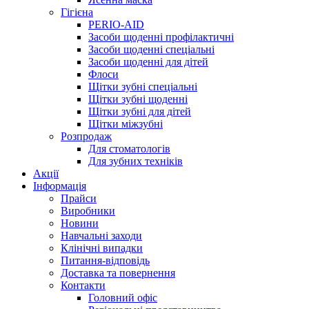
Гігієна
PERIO-AID
Засоби щоденні профілактичні
Засоби щоденні спеціальні
Засоби щоденні для дітей
Флоси
Щітки зубні спеціальні
Щітки зубні щоденні
Щітки зубні для дітей
Щітки міжзубні
Розпродаж
Для стоматологів
Для зубних техніків
Акції
Інформація
Прайси
Виробники
Новини
Навчальні заходи
Клінічні випадки
Питання-відповідь
Доставка та повернення
Контакти
Головний офіс