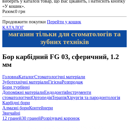
виберіть у каталозі товар, що Вас цікавить, і натисніть кнопку
«У кошик».
Разом:
0 грн
Продовжити покупки
Перейти у кошик
КАТАЛОГ
магазин тільки для стоматологів та
зубних техніків
Бор карбідний FG 03, сферичний, 1.2
мм
Головна
Каталог
Стоматологічні матеріали
Зуботехнічні матеріали
Гігієна
Розпродаж
Бори турбінні
Допоміжні матеріали
Ендодонтія
Інструменти
стоматологічні
Ортопедія
Терапія
Хірургія та пародонтологія
Карбідні бори
Алмазні бори
Контейнери
Звичайні
12 граней
30 граней
Розрізувачі коронок