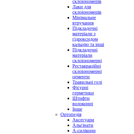
склоіономерів
Лаки для
склоіономерів
Мінімальне
втручання
Підкладочні
матеріали з
гідроксидом
кальцію та інші
Підкладочні
матеріали
склоіономерні
Реставраційні
склоіономерні
цементи
Травильні гелі
Фісурні
герметики
Штифти
волоконні
Інше
Ортопедія
Аксесуари
Альгінати
А-силікони