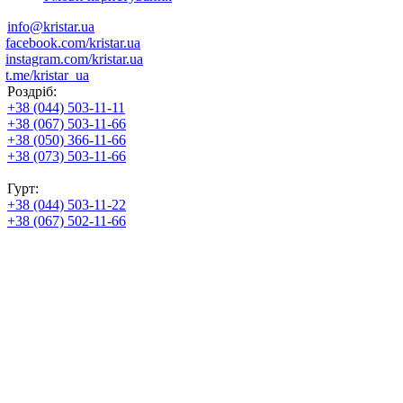
info@kristar.ua
facebook.com/kristar.ua
instagram.com/kristar.ua
t.me/kristar_ua
Роздріб:
+38 (044) 503-11-11
+38 (067) 503-11-66
+38 (050) 366-11-66
+38 (073) 503-11-66
Гурт:
+38 (044) 503-11-22
+38 (067) 502-11-66