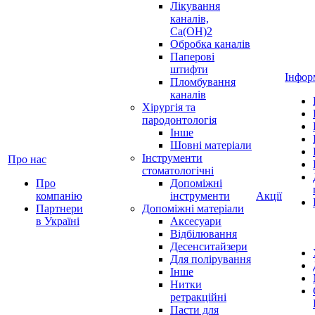
Лікування
каналів,
Ca(OH)2
Обробка каналів
Паперові
штифти
Інфор
Пломбування
каналів
Хірургія та
пародонтологія
Інше
Шовні матеріали
Інструменти
Про нас
стоматологічні
Про
Допоміжні
компанію
інструменти
Акції
Партнери
Допоміжні матеріали
в Україні
Аксесуари
Відбілювання
Десенситайзери
Для полірування
Інше
Нитки
ретракційні
Пасти для