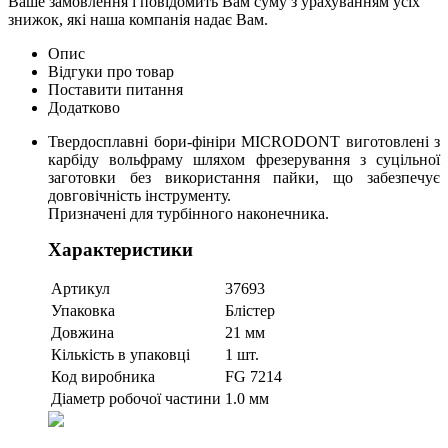
Ваше замовлення і повідомить Вам суму з урахуванням усіх
знижок, які наша компанія надає Вам.
Опис
Відгуки про товар
Поставити питання
Додатково
Твердосплавні бори-фініри MICRODONT виготовлені з
карбіду вольфраму шляхом фрезерування з суцільної
заготовки без використання пайки, що забезпечує
довговічність інструменту.
Призначені для турбінного наконечника.
Характеристики
Артикул
37693
Упаковка
Блістер
Довжина
21 мм
Кількість в упаковці
1 шт.
Код виробника
FG 7214
Діаметр робочої частини
1.0 мм