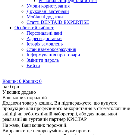
Регіональні представництва
Умови користування
Друковані матеріали
Мобільні додатки
Статті DENTAID EXPERTISE
Особистий кабінет
Персональні дані
Адреси доставки
Історія замовлень
Стан взаєморозрахунків
Інформування про товари
Змінити пароль
Вийти
Кошик:
0
Кошик:
0
на
0 грн
У кошик додано
Ваш кошик порожній
Додаючи товар у кошик, Ви підтверджуєте, що купуєте
продукцію для професійного використання в стоматологічній
клініці чи зуботехнічній лабораторії, або для подальшої
реалізації як гуртовий партнер КРІСТАР
На жаль, Ваш кошик порожній.
Виправити це непорозуміння дуже просто: