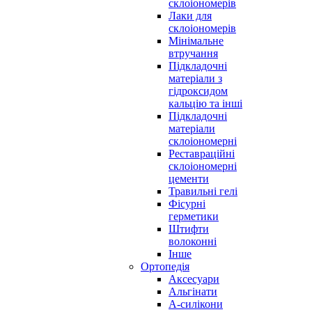
склоіономерів
Лаки для
склоіономерів
Мінімальне
втручання
Підкладочні
матеріали з
гідроксидом
кальцію та інші
Підкладочні
матеріали
склоіономерні
Реставраційні
склоіономерні
цементи
Травильні гелі
Фісурні
герметики
Штифти
волоконні
Інше
Ортопедія
Аксесуари
Альгінати
А-силікони