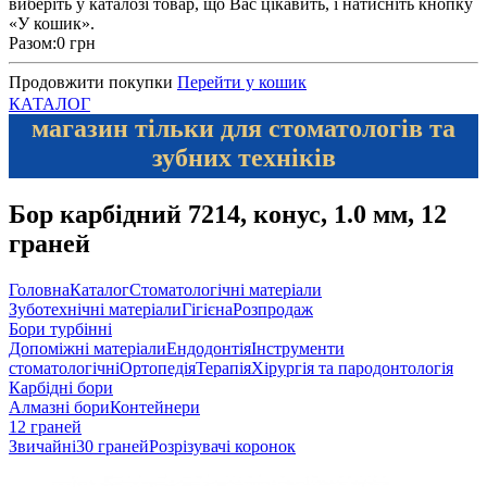
виберіть у каталозі товар, що Вас цікавить, і натисніть кнопку
«У кошик».
Разом:
0 грн
Продовжити покупки
Перейти у кошик
КАТАЛОГ
магазин тільки для стоматологів та
зубних техніків
Бор карбідний 7214, конус, 1.0 мм, 12
граней
Головна
Каталог
Стоматологічні матеріали
Зуботехнічні матеріали
Гігієна
Розпродаж
Бори турбінні
Допоміжні матеріали
Ендодонтія
Інструменти
стоматологічні
Ортопедія
Терапія
Хірургія та пародонтологія
Карбідні бори
Алмазні бори
Контейнери
12 граней
Звичайні
30 граней
Розрізувачі коронок