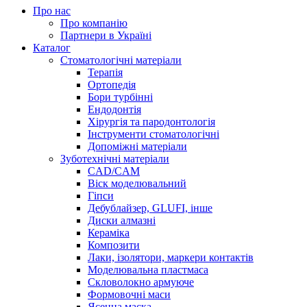
Про нас
Про компанію
Партнери в Україні
Каталог
Стоматологічні матеріали
Терапія
Ортопедія
Бори турбінні
Ендодонтія
Хірургія та пародонтологія
Інструменти стоматологічні
Допоміжні матеріали
Зуботехнічні матеріали
CAD/CAM
Віск моделювальний
Гіпси
Дебублайзер, GLUFI, інше
Диски алмазні
Кераміка
Композити
Лаки, ізолятори, маркери контактів
Моделювальна пластмаса
Скловолокно армуюче
Формовочні маси
Ясенна маска