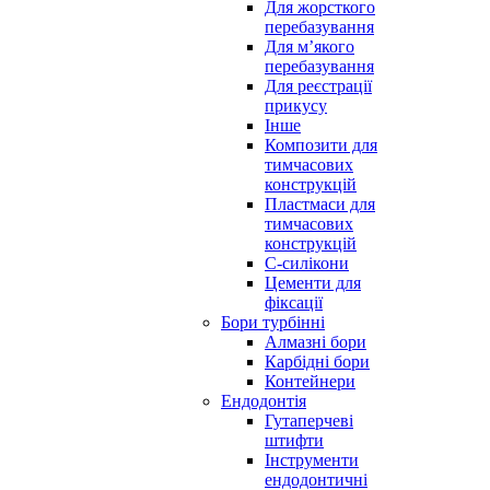
Для жорсткого
перебазування
Для м’якого
перебазування
Для реєстрації
прикусу
Інше
Композити для
тимчасових
конструкцій
Пластмаси для
тимчасових
конструкцій
С-силікони
Цементи для
фіксації
Бори турбінні
Алмазні бори
Карбідні бори
Контейнери
Ендодонтія
Гутаперчеві
штифти
Інструменти
ендодонтичні