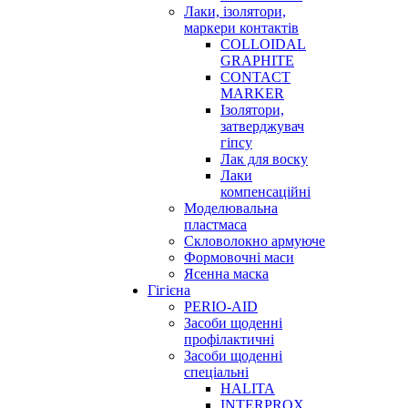
Лаки, ізолятори,
маркери контактів
COLLOIDAL
GRAPHITE
CONTACT
MARKER
Ізолятори,
затверджувач
гіпсу
Лак для воску
Лаки
компенсаційні
Моделювальна
пластмаса
Скловолокно армуюче
Формовочні маси
Ясенна маска
Гігієна
PERIO-AID
Засоби щоденні
профілактичні
Засоби щоденні
спеціальні
HALITA
INTERPROX