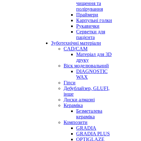
чищення та
полірування
Праймери
Карпульні голки
Рукавички
Серветки для
пацієнта
Зуботехнічні матеріали
CAD/CAM
Матеріал для 3D
друку
Віск моделювальний
DIAGNOSTIC
WAX
Гіпси
Дебублайзер, GLUFI,
інше
Диски алмазні
Кераміка
Безметалева
кераміка
Композити
GRADIA
GRADIA PLUS
OPTIGLAZE