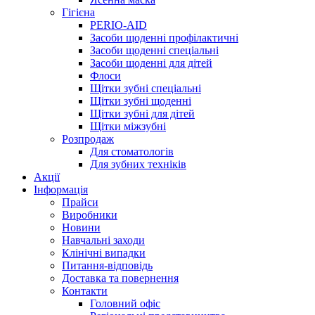
Гігієна
PERIO-AID
Засоби щоденні профілактичні
Засоби щоденні спеціальні
Засоби щоденні для дітей
Флоси
Щітки зубні спеціальні
Щітки зубні щоденні
Щітки зубні для дітей
Щітки міжзубні
Розпродаж
Для стоматологів
Для зубних техніків
Акції
Інформація
Прайси
Виробники
Новини
Навчальні заходи
Клінічні випадки
Питання-відповідь
Доставка та повернення
Контакти
Головний офіс