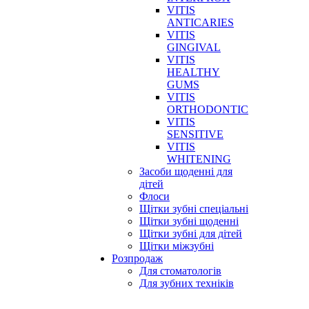
VITIS
ANTICARIES
VITIS
GINGIVAL
VITIS
HEALTHY
GUMS
VITIS
ORTHODONTIC
VITIS
SENSITIVE
VITIS
WHITENING
Засоби щоденні для
дітей
Флоси
Щітки зубні спеціальні
Щітки зубні щоденні
Щітки зубні для дітей
Щітки міжзубні
Розпродаж
Для стоматологів
Для зубних техніків