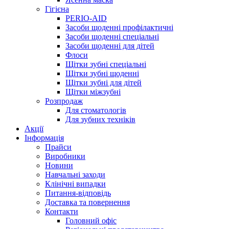
Гігієна
PERIO-AID
Засоби щоденні профілактичні
Засоби щоденні спеціальні
Засоби щоденні для дітей
Флоси
Щітки зубні спеціальні
Щітки зубні щоденні
Щітки зубні для дітей
Щітки міжзубні
Розпродаж
Для стоматологів
Для зубних техніків
Акції
Інформація
Прайси
Виробники
Новини
Навчальні заходи
Клінічні випадки
Питання-відповідь
Доставка та повернення
Контакти
Головний офіс