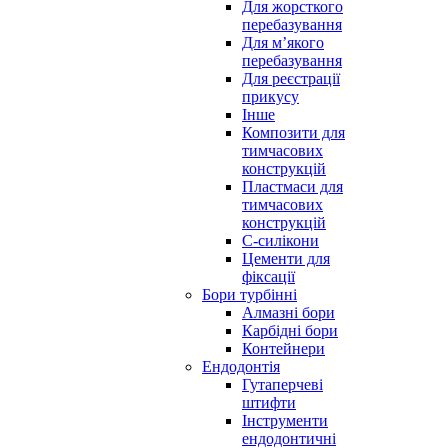
Для жорсткого
перебазування
Для м’якого
перебазування
Для реєстрації
прикусу
Інше
Композити для
тимчасових
конструкцій
Пластмаси для
тимчасових
конструкцій
С-силікони
Цементи для
фіксації
Бори турбінні
Алмазні бори
Карбідні бори
Контейнери
Ендодонтія
Гутаперчеві
штифти
Інструменти
ендодонтичні