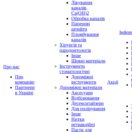
Лікування
каналів,
Ca(OH)2
Обробка каналів
Паперові
штифти
Інфор
Пломбування
каналів
Хірургія та
пародонтологія
Інше
Шовні матеріали
Інструменти
Про нас
стоматологічні
Про
Допоміжні
компанію
інструменти
Акції
Партнери
Допоміжні матеріали
в Україні
Аксесуари
Відбілювання
Десенситайзери
Для полірування
Інше
Нитки
ретракційні
Пасти для