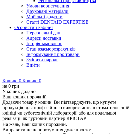
Регіональні представництва
Умови користування
Друковані матеріали
Мобільні додатки
Статті DENTAID EXPERTISE
Особистий кабінет
Персональні дані
Адреси доставки
Історія замовлень
Стан взаєморозрахунків
Інформування про товари
Змінити пароль
Вийти
Кошик:
0
Кошик:
0
на
0 грн
У кошик додано
Ваш кошик порожній
Додаючи товар у кошик, Ви підтверджуєте, що купуєте
продукцію для професійного використання в стоматологічній
клініці чи зуботехнічній лабораторії, або для подальшої
реалізації як гуртовий партнер КРІСТАР
На жаль, Ваш кошик порожній.
Виправити це непорозуміння дуже просто: