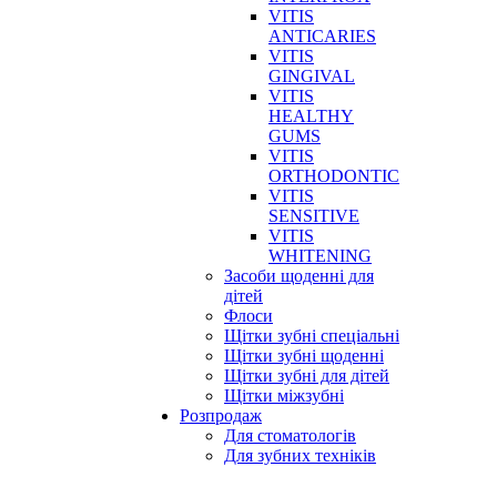
VITIS
ANTICARIES
VITIS
GINGIVAL
VITIS
HEALTHY
GUMS
VITIS
ORTHODONTIC
VITIS
SENSITIVE
VITIS
WHITENING
Засоби щоденні для
дітей
Флоси
Щітки зубні спеціальні
Щітки зубні щоденні
Щітки зубні для дітей
Щітки міжзубні
Розпродаж
Для стоматологів
Для зубних техніків