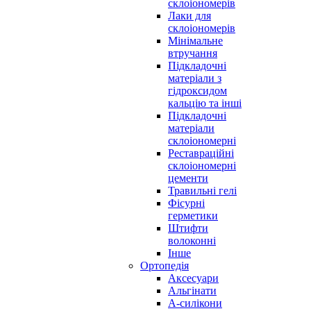
склоіономерів
Лаки для
склоіономерів
Мінімальне
втручання
Підкладочні
матеріали з
гідроксидом
кальцію та інші
Підкладочні
матеріали
склоіономерні
Реставраційні
склоіономерні
цементи
Травильні гелі
Фісурні
герметики
Штифти
волоконні
Інше
Ортопедія
Аксесуари
Альгінати
А-силікони