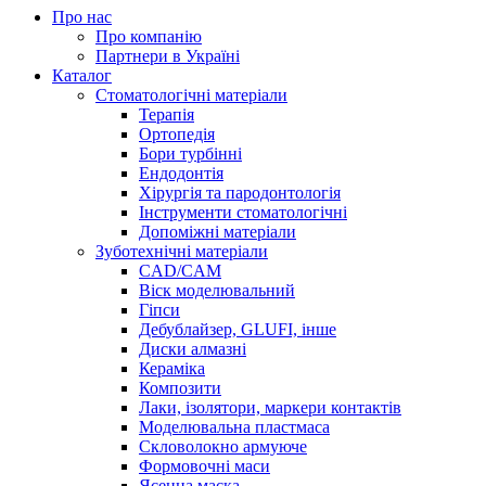
Про нас
Про компанію
Партнери в Україні
Каталог
Стоматологічні матеріали
Терапія
Ортопедія
Бори турбінні
Ендодонтія
Хірургія та пародонтологія
Інструменти стоматологічні
Допоміжні матеріали
Зуботехнічні матеріали
CAD/CAM
Віск моделювальний
Гіпси
Дебублайзер, GLUFI, інше
Диски алмазні
Кераміка
Композити
Лаки, ізолятори, маркери контактів
Моделювальна пластмаса
Скловолокно армуюче
Формовочні маси
Ясенна маска