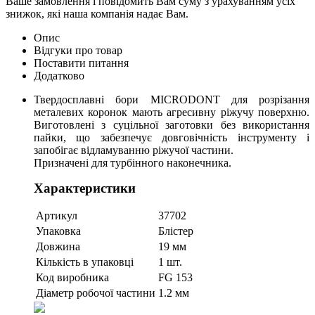
Ваше замовлення і повідомить Вам суму з урахуванням усіх
знижок, які наша компанія надає Вам.
Опис
Відгуки про товар
Поставити питання
Додатково
Твердосплавні бори MICRODONT для розрізання
металевих коронок мають агресивну ріжучу поверхню.
Виготовлені з суцільної заготовки без використання
пайки, що забезпечує довговічність інструменту і
запобігає відламуванню ріжучої частини.
Призначені для турбінного наконечника.
Характеристики
Артикул
37702
Упаковка
Блістер
Довжина
19 мм
Кількість в упаковці
1 шт.
Код виробника
FG 153
Діаметр робочої частини
1.2 мм