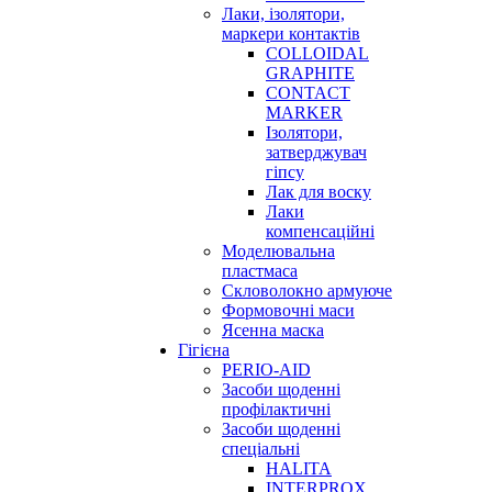
Лаки, ізолятори,
маркери контактів
COLLOIDAL
GRAPHITE
CONTACT
MARKER
Ізолятори,
затверджувач
гіпсу
Лак для воску
Лаки
компенсаційні
Моделювальна
пластмаса
Скловолокно армуюче
Формовочні маси
Ясенна маска
Гігієна
PERIO-AID
Засоби щоденні
профілактичні
Засоби щоденні
спеціальні
HALITA
INTERPROX