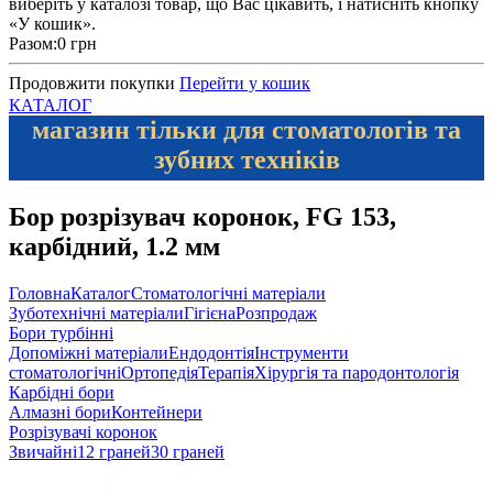
виберіть у каталозі товар, що Вас цікавить, і натисніть кнопку
«У кошик».
Разом:
0 грн
Продовжити покупки
Перейти у кошик
КАТАЛОГ
магазин тільки для стоматологів та
зубних техніків
Бор розрізувач коронок, FG 153,
карбідний, 1.2 мм
Головна
Каталог
Стоматологічні матеріали
Зуботехнічні матеріали
Гігієна
Розпродаж
Бори турбінні
Допоміжні матеріали
Ендодонтія
Інструменти
стоматологічні
Ортопедія
Терапія
Хірургія та пародонтологія
Карбідні бори
Алмазні бори
Контейнери
Розрізувачі коронок
Звичайні
12 граней
30 граней