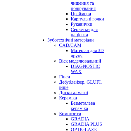
чищення та
полірування
Праймери
Карпульні голки
Рукавички
Серветки для
пацієнта
Зуботехнічні матеріали
CAD/CAM
Матеріал для 3D
друку
Віск моделювальний
DIAGNOSTIC
WAX
Гіпси
Дебублайзер, GLUFI,
інше
Диски алмазні
Кераміка
Безметалева
кераміка
Композити
GRADIA
GRADIA PLUS
OPTIGLAZE