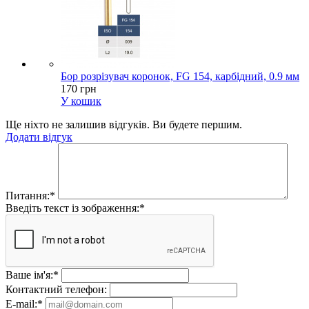
Бор розрізувач коронок, FG 154, карбідний, 0.9 мм
170 грн
У кошик
Ще ніхто не залишив відгуків. Ви будете першим.
Додати відгук
Питання:
*
Введіть текст із зображення:
*
Ваше ім'я:
*
Контактний телефон:
E-mail:
*