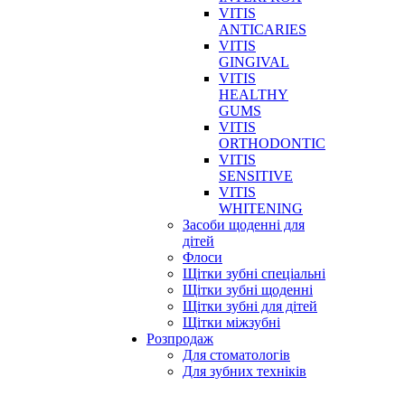
VITIS
ANTICARIES
VITIS
GINGIVAL
VITIS
HEALTHY
GUMS
VITIS
ORTHODONTIC
VITIS
SENSITIVE
VITIS
WHITENING
Засоби щоденні для
дітей
Флоси
Щітки зубні спеціальні
Щітки зубні щоденні
Щітки зубні для дітей
Щітки міжзубні
Розпродаж
Для стоматологів
Для зубних техніків