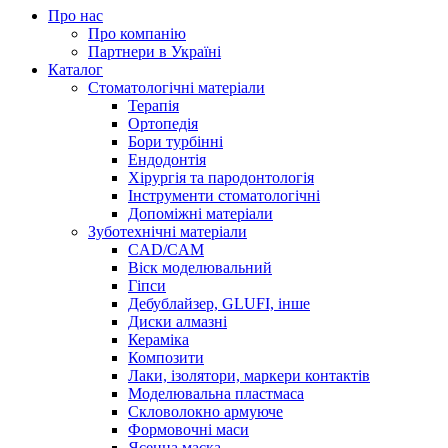
Про нас
Про компанію
Партнери в Україні
Каталог
Стоматологічні матеріали
Терапія
Ортопедія
Бори турбінні
Ендодонтія
Хірургія та пародонтологія
Інструменти стоматологічні
Допоміжні матеріали
Зуботехнічні матеріали
CAD/CAM
Віск моделювальний
Гіпси
Дебублайзер, GLUFI, інше
Диски алмазні
Кераміка
Композити
Лаки, ізолятори, маркери контактів
Моделювальна пластмаса
Скловолокно армуюче
Формовочні маси
Ясенна маска