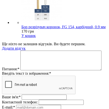
Бор розрізувач коронок, FG 154, карбідний, 0.9 мм
170 грн
У кошик
Ще ніхто не залишив відгуків. Ви будете першим.
Додати відгук
Питання:
*
Введіть текст із зображення:
*
Ваше ім'я:
*
Контактний телефон:
E-mail:
*