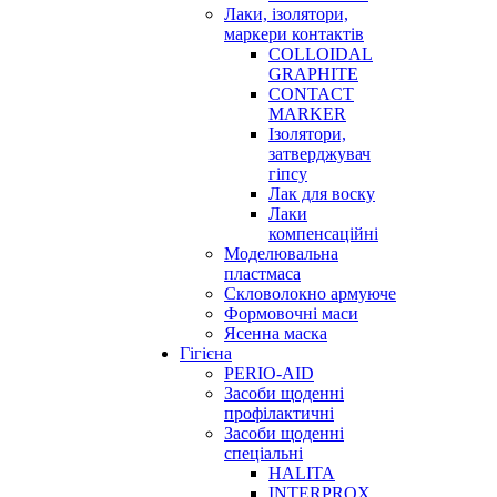
Лаки, ізолятори,
маркери контактів
COLLOIDAL
GRAPHITE
CONTACT
MARKER
Ізолятори,
затверджувач
гіпсу
Лак для воску
Лаки
компенсаційні
Моделювальна
пластмаса
Скловолокно армуюче
Формовочні маси
Ясенна маска
Гігієна
PERIO-AID
Засоби щоденні
профілактичні
Засоби щоденні
спеціальні
HALITA
INTERPROX