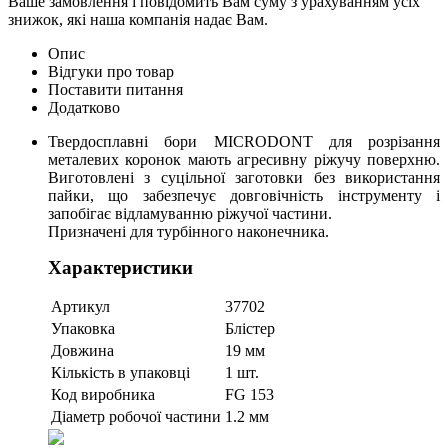
Ваше замовлення і повідомить Вам суму з урахуванням усіх
знижок, які наша компанія надає Вам.
Опис
Відгуки про товар
Поставити питання
Додатково
Твердосплавні бори MICRODONT для розрізання
металевих коронок мають агресивну ріжучу поверхню.
Виготовлені з суцільної заготовки без використання
пайки, що забезпечує довговічність інструменту і
запобігає відламуванню ріжучої частини.
Призначені для турбінного наконечника.
Характеристики
Артикул
37702
Упаковка
Блістер
Довжина
19 мм
Кількість в упаковці
1 шт.
Код виробника
FG 153
Діаметр робочої частини
1.2 мм