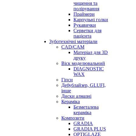
чищення та
полірування
Праймери
Карпульні голки
Рукавички
Серветки для
пацієнта
Зуботехнічні матеріали
CAD/CAM
Матеріал для 3D
друку
Віск моделювальний
DIAGNOSTIC
WAX
Гіпси
Дебублайзер, GLUFI,
інше
Диски алмазні
Кераміка
Безметалева
кераміка
Композити
GRADIA
GRADIA PLUS
OPTIGLAZE