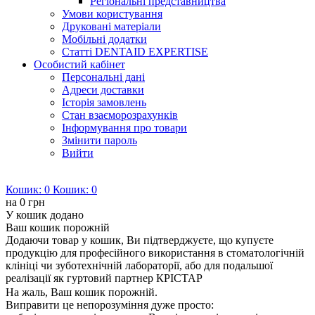
Регіональні представництва
Умови користування
Друковані матеріали
Мобільні додатки
Статті DENTAID EXPERTISE
Особистий кабінет
Персональні дані
Адреси доставки
Історія замовлень
Стан взаєморозрахунків
Інформування про товари
Змінити пароль
Вийти
Кошик:
0
Кошик:
0
на
0 грн
У кошик додано
Ваш кошик порожній
Додаючи товар у кошик, Ви підтверджуєте, що купуєте
продукцію для професійного використання в стоматологічній
клініці чи зуботехнічній лабораторії, або для подальшої
реалізації як гуртовий партнер КРІСТАР
На жаль, Ваш кошик порожній.
Виправити це непорозуміння дуже просто: