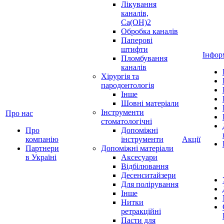
Лікування
каналів,
Ca(OH)2
Обробка каналів
Паперові
штифти
Інфор
Пломбування
каналів
Хірургія та
пародонтологія
Інше
Шовні матеріали
Інструменти
Про нас
стоматологічні
Про
Допоміжні
компанію
інструменти
Акції
Партнери
Допоміжні матеріали
в Україні
Аксесуари
Відбілювання
Десенситайзери
Для полірування
Інше
Нитки
ретракційні
Пасти для