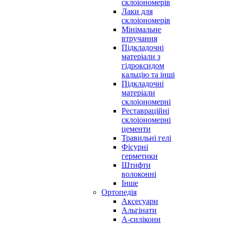
склоіономерів
Лаки для
склоіономерів
Мінімальне
втручання
Підкладочні
матеріали з
гідроксидом
кальцію та інші
Підкладочні
матеріали
склоіономерні
Реставраційні
склоіономерні
цементи
Травильні гелі
Фісурні
герметики
Штифти
волоконні
Інше
Ортопедія
Аксесуари
Альгінати
А-силікони