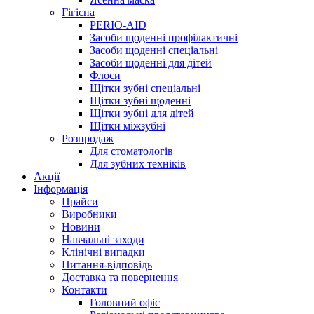
Гігієна
PERIO-AID
Засоби щоденні профілактичні
Засоби щоденні спеціальні
Засоби щоденні для дітей
Флоси
Щітки зубні спеціальні
Щітки зубні щоденні
Щітки зубні для дітей
Щітки міжзубні
Розпродаж
Для стоматологів
Для зубних техніків
Акції
Інформація
Прайси
Виробники
Новини
Навчальні заходи
Клінічні випадки
Питання-відповідь
Доставка та повернення
Контакти
Головний офіс