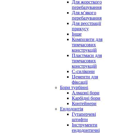
Для жорсткого
перебазування
Для м’якого
перебазування
Для реєстрації
прикусу
Інше
Композити для
тимчасових
конструкцій
Пластмаси для
тимчасових
конструкцій
С-силікони
Цементи для
фіксації
Бори турбінні
Алмазні бори
Карбідні бори
Контейнери
Ендодонтія
Гутаперчеві
штифти
Інструменти
ендодонтичні