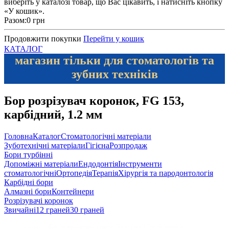
виберіть у каталозі товар, що Вас цікавить, і натисніть кнопку
«У кошик».
Разом:
0 грн
Продовжити покупки
Перейти у кошик
КАТАЛОГ
магазин тільки для стоматологів та
зубних техніків
Бор розрізувач коронок, FG 153,
карбідний, 1.2 мм
Головна
Каталог
Стоматологічні матеріали
Зуботехнічні матеріали
Гігієна
Розпродаж
Бори турбінні
Допоміжні матеріали
Ендодонтія
Інструменти
стоматологічні
Ортопедія
Терапія
Хірургія та пародонтологія
Карбідні бори
Алмазні бори
Контейнери
Розрізувачі коронок
Звичайні
12 граней
30 граней