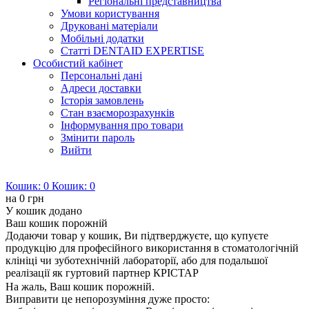
Регіональні представництва
Умови користування
Друковані матеріали
Мобільні додатки
Статті DENTAID EXPERTISE
Особистий кабінет
Персональні дані
Адреси доставки
Історія замовлень
Стан взаєморозрахунків
Інформування про товари
Змінити пароль
Вийти
Кошик:
0
Кошик:
0
на
0 грн
У кошик додано
Ваш кошик порожній
Додаючи товар у кошик, Ви підтверджуєте, що купуєте
продукцію для професійного використання в стоматологічній
клініці чи зуботехнічній лабораторії, або для подальшої
реалізації як гуртовий партнер КРІСТАР
На жаль, Ваш кошик порожній.
Виправити це непорозуміння дуже просто: