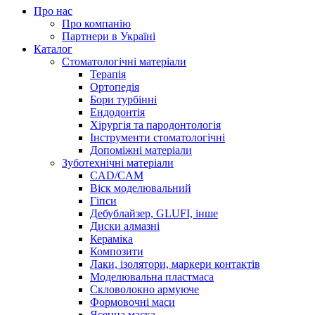
Про нас
Про компанію
Партнери в Україні
Каталог
Стоматологічні матеріали
Терапія
Ортопедія
Бори турбінні
Ендодонтія
Хірургія та пародонтологія
Інструменти стоматологічні
Допоміжні матеріали
Зуботехнічні матеріали
CAD/CAM
Віск моделювальний
Гіпси
Дебублайзер, GLUFI, інше
Диски алмазні
Кераміка
Композити
Лаки, ізолятори, маркери контактів
Моделювальна пластмаса
Скловолокно армуюче
Формовочні маси
Ясенна маска