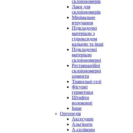
склоіономерів
Лаки для
склоіономерів
Мінімальне
втручання
Підкладочні
матеріали з
гідроксидом
кальцію та інші
Підкладочні
матеріали
склоіономерні
Реставраційні
склоіономерні
цементи
Травильні гелі
Фісурні
герметики
Штифти
волоконні
Інше
Ортопедія
Аксесуари
Альгінати
А-силікони