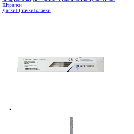
Штрипси
Диски
Щіточки
Головки