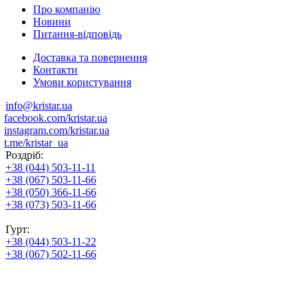
Про компанію
Новини
Питання-відповідь
Доставка та повернення
Контакти
Умови користування
info@kristar.ua
facebook.com/kristar.ua
instagram.com/kristar.ua
t.me/kristar_ua
Роздріб:
+38 (044) 503-11-11
+38 (067) 503-11-66
+38 (050) 366-11-66
+38 (073) 503-11-66
Гурт:
+38 (044) 503-11-22
+38 (067) 502-11-66