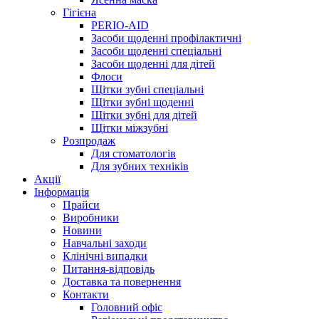
Гігієна
PERIO-AID
Засоби щоденні профілактичні
Засоби щоденні спеціальні
Засоби щоденні для дітей
Флоси
Щітки зубні спеціальні
Щітки зубні щоденні
Щітки зубні для дітей
Щітки міжзубні
Розпродаж
Для стоматологів
Для зубних техніків
Акції
Інформація
Прайси
Виробники
Новини
Навчальні заходи
Клінічні випадки
Питання-відповідь
Доставка та повернення
Контакти
Головний офіс