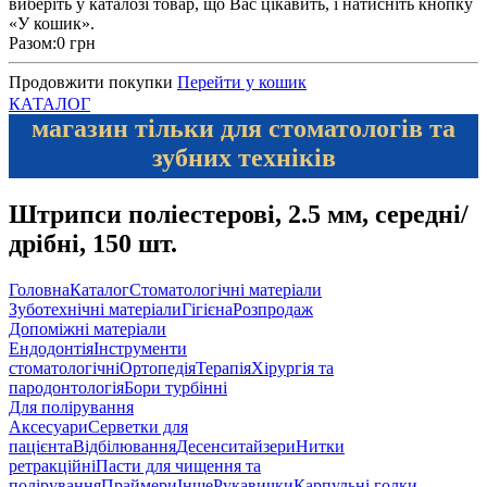
виберіть у каталозі товар, що Вас цікавить, і натисніть кнопку
«У кошик».
Разом:
0 грн
Продовжити покупки
Перейти у кошик
КАТАЛОГ
магазин тільки для стоматологів та
зубних техніків
Штрипси поліестерові, 2.5 мм, середні/
дрібні, 150 шт.
Головна
Каталог
Стоматологічні матеріали
Зуботехнічні матеріали
Гігієна
Розпродаж
Допоміжні матеріали
Ендодонтія
Інструменти
стоматологічні
Ортопедія
Терапія
Хірургія та
пародонтологія
Бори турбінні
Для полірування
Аксесуари
Серветки для
пацієнта
Відбілювання
Десенситайзери
Нитки
ретракційні
Пасти для чищення та
полірування
Праймери
Інше
Рукавички
Карпульні голки