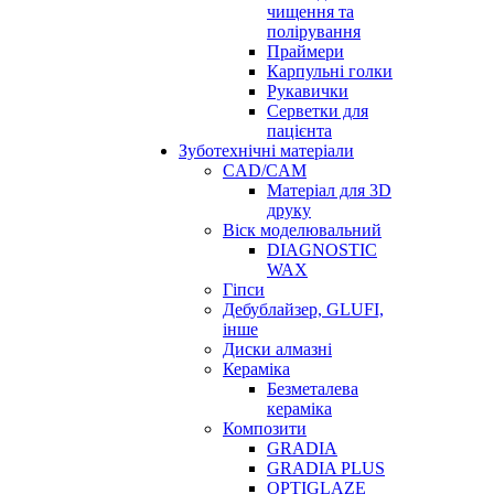
чищення та
полірування
Праймери
Карпульні голки
Рукавички
Серветки для
пацієнта
Зуботехнічні матеріали
CAD/CAM
Матеріал для 3D
друку
Віск моделювальний
DIAGNOSTIC
WAX
Гіпси
Дебублайзер, GLUFI,
інше
Диски алмазні
Кераміка
Безметалева
кераміка
Композити
GRADIA
GRADIA PLUS
OPTIGLAZE