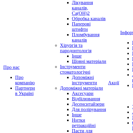
Лікування
каналів,
Ca(OH)2
Обробка каналів
Паперові
штифти
Інфор
Пломбування
каналів
Хірургія та
пародонтологія
Інше
Шовні матеріали
Інструменти
Про нас
стоматологічні
Про
Допоміжні
компанію
інструменти
Акції
Партнери
Допоміжні матеріали
в Україні
Аксесуари
Відбілювання
Десенситайзери
Для полірування
Інше
Нитки
ретракційні
Пасти для