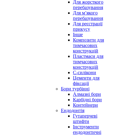
Для жорсткого
перебазування
Для м’якого
перебазування
Для реєстрації
прикусу
Інше
Композити для
тимчасових
конструкцій
Пластмаси для
тимчасових
конструкцій
С-силікони
Цементи для
фіксації
Бори турбінні
Алмазні бори
Карбідні бори
Контейнери
Ендодонтія
Гутаперчеві
штифти
Інструменти
ендодонтичні