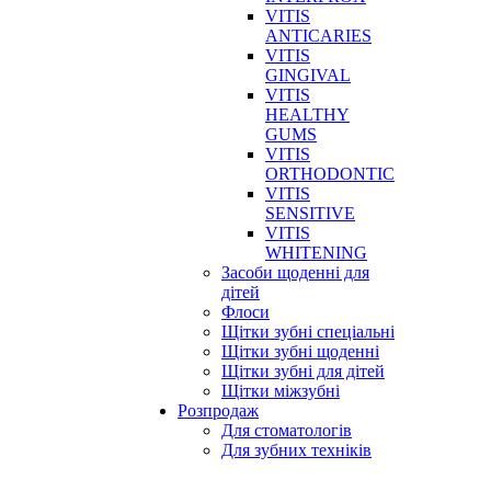
VITIS
ANTICARIES
VITIS
GINGIVAL
VITIS
HEALTHY
GUMS
VITIS
ORTHODONTIC
VITIS
SENSITIVE
VITIS
WHITENING
Засоби щоденні для
дітей
Флоси
Щітки зубні спеціальні
Щітки зубні щоденні
Щітки зубні для дітей
Щітки міжзубні
Розпродаж
Для стоматологів
Для зубних техніків