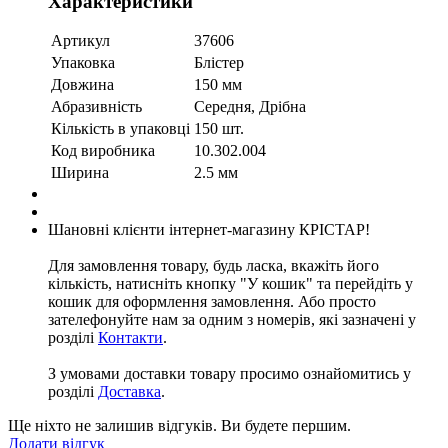
Характеристики
Артикул
37606
Упаковка
Блістер
Довжина
150 мм
Абразивність
Середня, Дрібна
Кількість в упаковці
150 шт.
Код виробника
10.302.004
Ширина
2.5 мм
Шановні клієнти інтернет-магазину КРІСТАР!
Для замовлення товару, будь ласка, вкажіть його
кількість, натисніть кнопку "У кошик" та перейдіть у
кошик для оформлення замовлення. Або просто
зателефонуйте нам за одним з номерів, які зазначені у
розділі
Контакти
.
З умовами доставки товару просимо ознайомитись у
розділі
Доставка
.
Ще ніхто не залишив відгуків. Ви будете першим.
Додати відгук