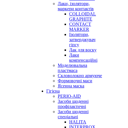
Лаки, ізолятори,
маркери контактів
COLLOIDAL
GRAPHITE
CONTACT
MARKER
Ізолятори,
затверджувач
гіпсу
Лак для воску
Лаки
компенсаційні
Моделювальна
пластмаса
Скловолокно армуюче
Формовочні маси
Ясенна маска
Гігієна
PERIO-AID
Засоби щоденні
профілактичні
Засоби щоденні
спеціальні
HALITA
INTERPROX