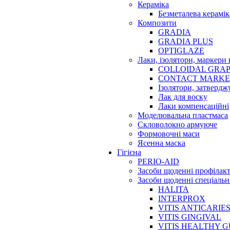
Кераміка
Безметалева керамік
Композити
GRADIA
GRADIA PLUS
OPTIGLAZE
Лаки, ізолятори, маркери 
COLLOIDAL GRAP
CONTACT MARK
Ізолятори, затвердж
Лак для воску
Лаки компенсаційні
Моделювальна пластмаса
Скловолокно армуюче
Формовочні маси
Ясенна маска
Гігієна
PERIO-AID
Засоби щоденні профілак
Засоби щоденні спеціальн
HALITA
INTERPROX
VITIS ANTICARIE
VITIS GINGIVAL
VITIS HEALTHY 