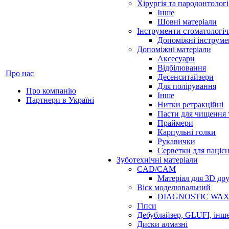
Хірургія та пародонтологі
Інше
Шовні матеріали
Інструменти стоматологіч
Допоміжні інструме
Допоміжні матеріали
Аксесуари
Відбілювання
Про нас
Десенситайзери
Для полірування
Про компанію
Інше
Партнери в Україні
Нитки ретракційні
Пасти для чищення 
Праймери
Карпульні голки
Рукавички
Серветки для паціє
Зуботехнічні матеріали
CAD/CAM
Матеріал для 3D др
Віск моделювальний
DIAGNOSTIC WA
Гіпси
Дебублайзер, GLUFI, інш
Диски алмазні