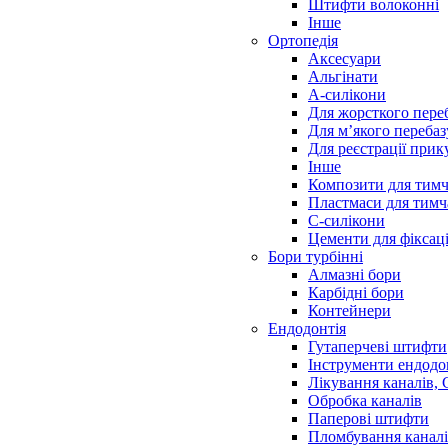
Штифти волоконні
Інше
Ортопедія
Аксесуари
Альгінати
А-силікони
Для жорсткого пере
Для м’якого переба
Для реєстрації прик
Інше
Композити для тимч
Пластмаси для тимч
С-силікони
Цементи для фіксаці
Бори турбінні
Алмазні бори
Карбідні бори
Контейнери
Ендодонтія
Гутаперчеві штифти
Інструменти ендодо
Лікування каналів,
Обробка каналів
Паперові штифти
Пломбування канал