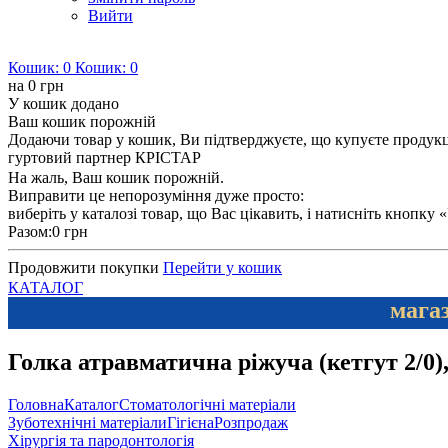
Вийти
Кошик:
0
Кошик:
0
на
0 грн
У кошик додано
Ваш кошик порожній
Додаючи товар у кошик, Ви підтверджуєте, що купуєте продукцію
гуртовий партнер КРІСТАР
На жаль, Ваш кошик порожній.
Виправити це непорозуміння дуже просто:
виберіть у каталозі товар, що Вас цікавить, і натисніть кнопку
Разом:
0 грн
Продовжити покупки
Перейти у кошик
КАТАЛОГ
магаз
Голка атравматична ріжуча (кетгут 2/0),
Головна
Каталог
Стоматологічні матеріали
Зуботехнічні матеріали
Гігієна
Розпродаж
Хірургія та пародонтологія