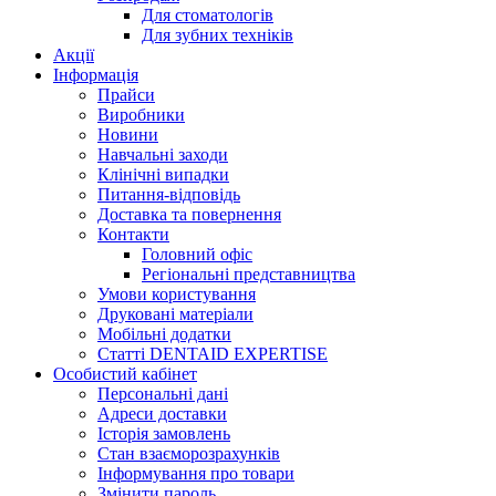
Для стоматологів
Для зубних техніків
Акції
Інформація
Прайси
Виробники
Новини
Навчальні заходи
Клінічні випадки
Питання-відповідь
Доставка та повернення
Контакти
Головний офіс
Регіональні представництва
Умови користування
Друковані матеріали
Мобільні додатки
Статті DENTAID EXPERTISE
Особистий кабінет
Персональні дані
Адреси доставки
Історія замовлень
Стан взаєморозрахунків
Інформування про товари
Змінити пароль