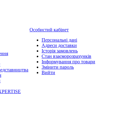
Особистий кабінет
Персональні дані
Адреси доставки
Історія замовлень
ення
Стан взаєморозрахунків
Інформування про товари
с
Змінити пароль
редставництва
Вийти
я
и
XPERTISE