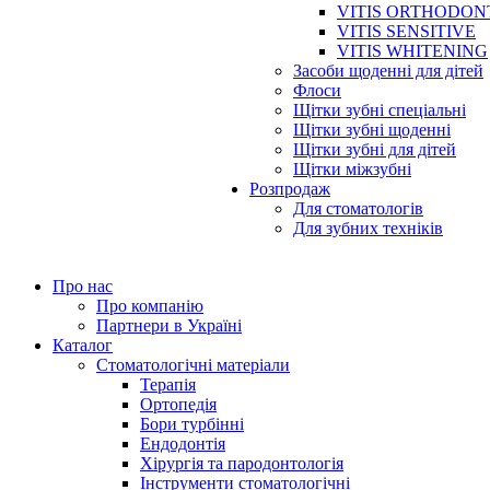
VITIS ORTHODON
VITIS SENSITIVE
VITIS WHITENING
Засоби щоденні для дітей
Флоси
Щітки зубні спеціальні
Щітки зубні щоденні
Щітки зубні для дітей
Щітки міжзубні
Розпродаж
Для стоматологів
Для зубних техніків
Про нас
Про компанію
Партнери в Україні
Каталог
Стоматологічні матеріали
Терапія
Ортопедія
Бори турбінні
Ендодонтія
Хірургія та пародонтологія
Інструменти стоматологічні