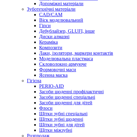
Допоміжні матеріали
Зуботехнічні матеріали
CAD/CAM
Віск моделювальний
Гіпси
Дебублайзер, GLUFI, інше
Диски алмазні
Кераміка
Композити
Лаки, ізолятори, маркери контактів
Моделювальна пластмаса
Скловолокно армуюче
Формовочні маси
Ясенна маска
Гігієна
PERIO-AID
Засоби щоденні профілактичні
Засоби щоденні спеціальні
Засоби щоденні для дітей
Флоси
Щітки зубні спеціальні
Щітки зубні щоденні
Щітки зубні для дітей
Щітки міжзубні
Розпродаж