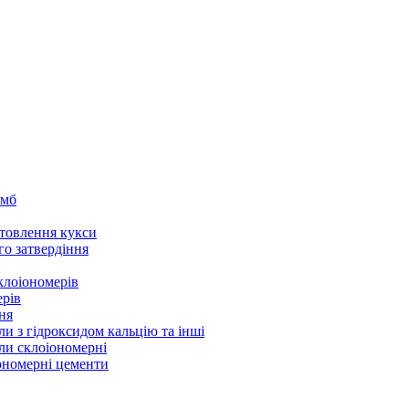
омб
товлення кукси
го затвердіння
клоіономерів
ерів
ня
ли з гідроксидом кальцію та інші
ли склоіономерні
іономерні цементи