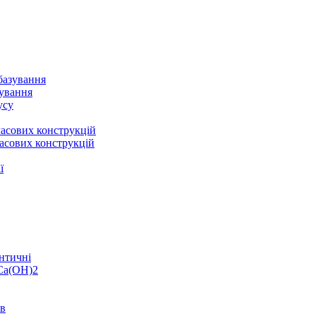
базування
зування
усу
асових конструкцій
асових конструкцій
ї
нтичні
 Ca(OH)2
ів