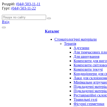
Роздріб:
(044) 503-11-11
Гурт:
(044) 503-11-22
Вхід
Каталог
Стоматологічні матеріали
Терапія
Адгезиви
Для тимчасових пл
Для шинування
Композити для виго
Композити світлово
Композити текучі
Кондиціонери для с
Лаки для склоіоном
Мінімальне втручан
Підкладочні матеріа
Підкладочні матеріа
Реставраційні скло
Травильні гелі
Фісурні герметики