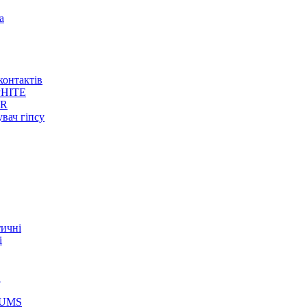
а
контактів
HITE
ER
увач гіпсу
тичні
і
S
GUMS