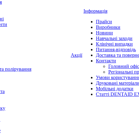
я
Інформація
ні
Прайси
нти
Виробники
Новини
Навчальні заходи
Клінічні випадки
Питання-відповідь
Акції
Доставка та поверн
Контакти
Головний офі
та полірування
Регіональні п
Умови користуванн
Друковані матеріал
Мобільні додатки
нта
Статті DENTAID E
уку
X
е