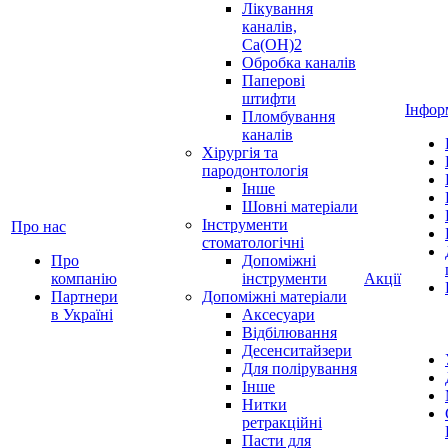
Лікування
каналів,
Ca(OH)2
Обробка каналів
Паперові
штифти
Інфор
Пломбування
каналів
Хірургія та
пародонтологія
Інше
Шовні матеріали
Інструменти
Про нас
стоматологічні
Про
Допоміжні
компанію
інструменти
Акції
Партнери
Допоміжні матеріали
в Україні
Аксесуари
Відбілювання
Десенситайзери
Для полірування
Інше
Нитки
ретракційні
Пасти для