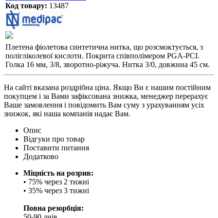
Код товару:
13487
Плетена фіолетова синтетична нитка, що розсмоктується, з
полігліколевої кислоти. Покрита співполімером PGA-PCI.
Голка 16 мм, 3/8, зворотно-ріжуча. Нитка 3/0, довжина 45 см.
На сайті вказана роздрібна ціна. Якщо Ви є нашим постійним
покупцем і за Вами зафіксована знижка, менеджер перерахує
Ваше замовлення і повідомить Вам суму з урахуванням усіх
знижок, які наша компанія надає Вам.
Опис
Відгуки про товар
Поставити питання
Додатково
Міцність на розрив:
• 75% через 2 тижні
• 35% через 3 тижні
Повна резорбція:
50-90 днів