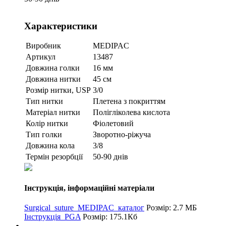
Характеристики
Виробник
MEDIPAC
Артикул
13487
Довжина голки
16 мм
Довжина нитки
45 см
Розмір нитки, USP
3/0
Тип нитки
Плетена з покриттям
Матеріал нитки
Полігліколева кислота
Колір нитки
Фіолетовий
Тип голки
Зворотно-ріжуча
Довжина кола
3/8
Термін резорбції
50-90 днів
Інструкція, інформаційні матеріали
Surgical_suture_MEDIPAC_каталог
Розмір: 2.7 МБ
Інструкція_PGA
Розмір: 175.1Кб