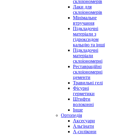
склоіономерів
Лаки для
склоіономерів
Мінімальне
втручання
Підкладочні
матеріали з
гідроксидом
кальцію та інші
Підкладочні
матеріали
склоіономерні
Реставраційні
склоіономерні
цементи
Травильні гелі
Фісурні
герметики
Штифти
волоконні
Інше
Ортопедія
Аксесуари
Альгінати
А-силікони