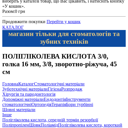
виберіть у каталозі товар, що Вас цікавить, і натисніть кнопку
«У кошик».
Разом:
0 грн
Продовжити покупки
Перейти у кошик
КАТАЛОГ
магазин тільки для стоматологів та
зубних техніків
ПОЛІГЛІКОЛЕВА КИСЛОТА 3/0,
голка 16 мм, 3/8, зворотно-ріжуча, 45
см
Головна
Каталог
Стоматологічні матеріали
Зуботехнічні матеріали
Гігієна
Розпродаж
Хірургія та пародонтологія
Допоміжні матеріали
Ендодонтія
Інструменти
стоматологічні
Ортопедія
Терапія
Бори турбінні
Шовні матеріали
Інше
Полігліколева кислота, середній термін резорбції
Поліпропілен
Шовк
Поліамід
Полігліколева кислота, короткий