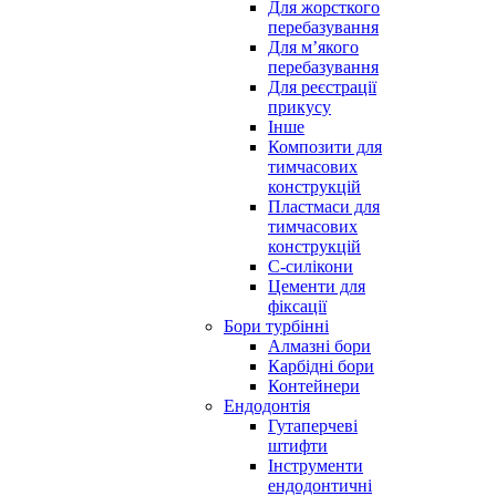
Для жорсткого
перебазування
Для м’якого
перебазування
Для реєстрації
прикусу
Інше
Композити для
тимчасових
конструкцій
Пластмаси для
тимчасових
конструкцій
С-силікони
Цементи для
фіксації
Бори турбінні
Алмазні бори
Карбідні бори
Контейнери
Ендодонтія
Гутаперчеві
штифти
Інструменти
ендодонтичні