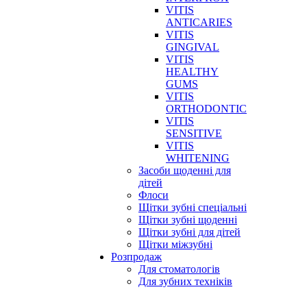
VITIS
ANTICARIES
VITIS
GINGIVAL
VITIS
HEALTHY
GUMS
VITIS
ORTHODONTIC
VITIS
SENSITIVE
VITIS
WHITENING
Засоби щоденні для
дітей
Флоси
Щітки зубні спеціальні
Щітки зубні щоденні
Щітки зубні для дітей
Щітки міжзубні
Розпродаж
Для стоматологів
Для зубних техніків