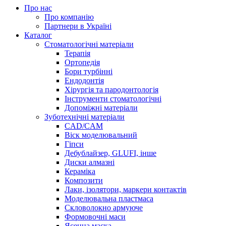
Про нас
Про компанію
Партнери в Україні
Каталог
Стоматологічні матеріали
Терапія
Ортопедія
Бори турбінні
Ендодонтія
Хірургія та пародонтологія
Інструменти стоматологічні
Допоміжні матеріали
Зуботехнічні матеріали
CAD/CAM
Віск моделювальний
Гіпси
Дебублайзер, GLUFI, інше
Диски алмазні
Кераміка
Композити
Лаки, ізолятори, маркери контактів
Моделювальна пластмаса
Скловолокно армуюче
Формовочні маси
Ясенна маска