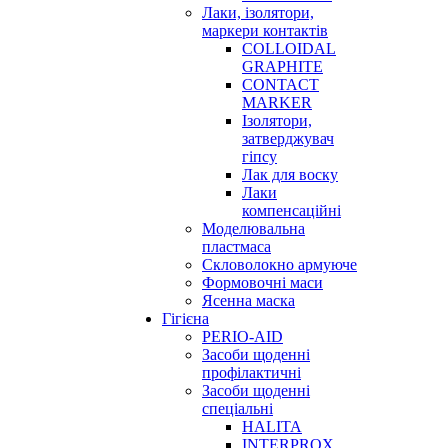
Лаки, ізолятори,
маркери контактів
COLLOIDAL
GRAPHITE
CONTACT
MARKER
Ізолятори,
затверджувач
гіпсу
Лак для воску
Лаки
компенсаційні
Моделювальна
пластмаса
Скловолокно армуюче
Формовочні маси
Ясенна маска
Гігієна
PERIO-AID
Засоби щоденні
профілактичні
Засоби щоденні
спеціальні
HALITA
INTERPROX