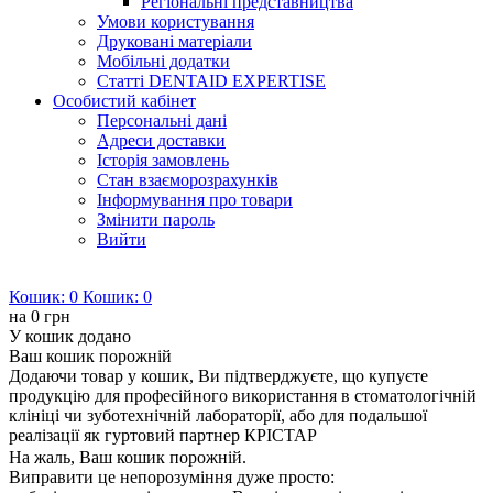
Регіональні представництва
Умови користування
Друковані матеріали
Мобільні додатки
Статті DENTAID EXPERTISE
Особистий кабінет
Персональні дані
Адреси доставки
Історія замовлень
Стан взаєморозрахунків
Інформування про товари
Змінити пароль
Вийти
Кошик:
0
Кошик:
0
на
0 грн
У кошик додано
Ваш кошик порожній
Додаючи товар у кошик, Ви підтверджуєте, що купуєте
продукцію для професійного використання в стоматологічній
клініці чи зуботехнічній лабораторії, або для подальшої
реалізації як гуртовий партнер КРІСТАР
На жаль, Ваш кошик порожній.
Виправити це непорозуміння дуже просто: