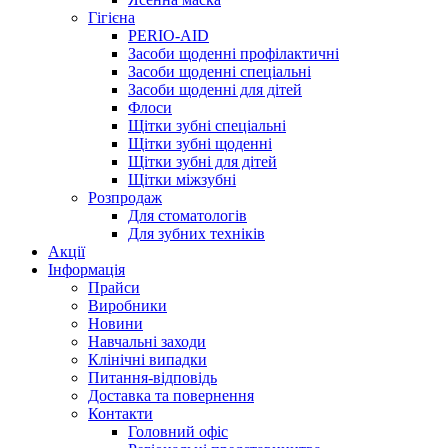
Гігієна
PERIO-AID
Засоби щоденні профілактичні
Засоби щоденні спеціальні
Засоби щоденні для дітей
Флоси
Щітки зубні спеціальні
Щітки зубні щоденні
Щітки зубні для дітей
Щітки міжзубні
Розпродаж
Для стоматологів
Для зубних техніків
Акції
Інформація
Прайси
Виробники
Новини
Навчальні заходи
Клінічні випадки
Питання-відповідь
Доставка та повернення
Контакти
Головний офіс