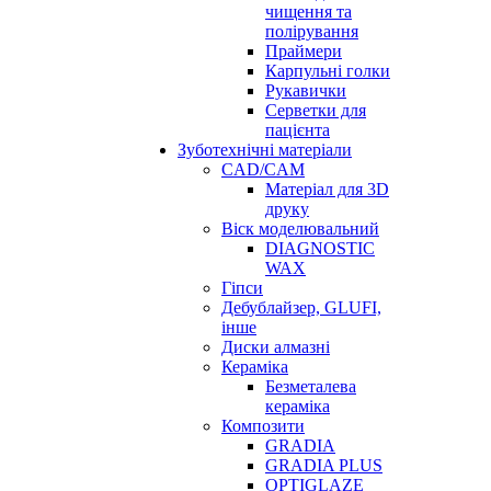
чищення та
полірування
Праймери
Карпульні голки
Рукавички
Серветки для
пацієнта
Зуботехнічні матеріали
CAD/CAM
Матеріал для 3D
друку
Віск моделювальний
DIAGNOSTIC
WAX
Гіпси
Дебублайзер, GLUFI,
інше
Диски алмазні
Кераміка
Безметалева
кераміка
Композити
GRADIA
GRADIA PLUS
OPTIGLAZE