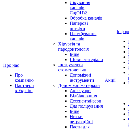
Лікування
каналів,
Ca(OH)2
Обробка каналів
Паперові
штифти
Інфор
Пломбування
каналів
Хірургія та
пародонтологія
Інше
Шовні матеріали
Інструменти
Про нас
стоматологічні
Про
Допоміжні
компанію
інструменти
Акції
Партнери
Допоміжні матеріали
в Україні
Аксесуари
Відбілювання
Десенситайзери
Для полірування
Інше
Нитки
ретракційні
Пасти для