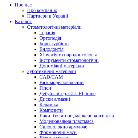
Про нас
Про компанію
Партнери в Україні
Каталог
Стоматологічні матеріали
Терапія
Ортопедія
Бори турбінні
Ендодонтія
Хірургія та пародонтологія
Інструменти стоматологічні
Допоміжні матеріали
Зуботехнічні матеріали
CAD/CAM
Віск моделювальний
Гіпси
Дебублайзер, GLUFI, інше
Диски алмазні
Кераміка
Композити
Лаки, ізолятори, маркери контактів
Моделювальна пластмаса
Скловолокно армуюче
Формовочні маси
Ясенна маска