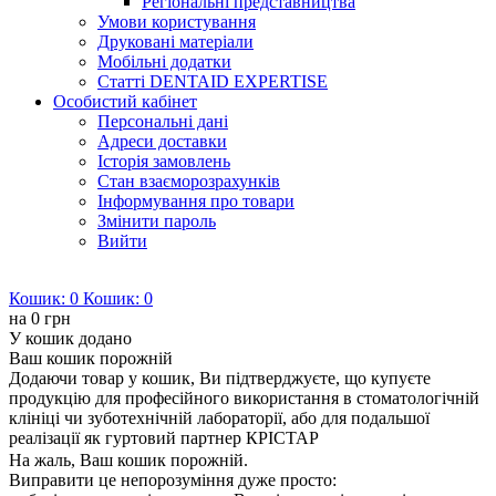
Регіональні представництва
Умови користування
Друковані матеріали
Мобільні додатки
Статті DENTAID EXPERTISE
Особистий кабінет
Персональні дані
Адреси доставки
Історія замовлень
Стан взаєморозрахунків
Інформування про товари
Змінити пароль
Вийти
Кошик:
0
Кошик:
0
на
0 грн
У кошик додано
Ваш кошик порожній
Додаючи товар у кошик, Ви підтверджуєте, що купуєте
продукцію для професійного використання в стоматологічній
клініці чи зуботехнічній лабораторії, або для подальшої
реалізації як гуртовий партнер КРІСТАР
На жаль, Ваш кошик порожній.
Виправити це непорозуміння дуже просто: