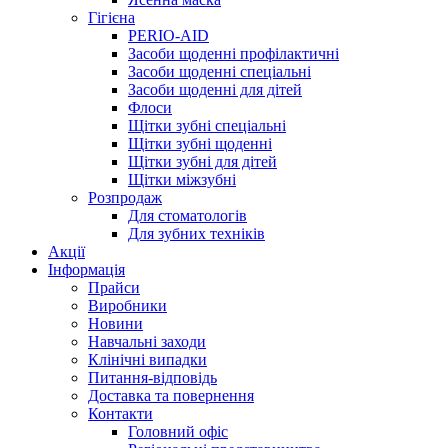
Гігієна
PERIO-AID
Засоби щоденні профілактичні
Засоби щоденні спеціальні
Засоби щоденні для дітей
Флоси
Щітки зубні спеціальні
Щітки зубні щоденні
Щітки зубні для дітей
Щітки міжзубні
Розпродаж
Для стоматологів
Для зубних техніків
Акції
Інформація
Прайси
Виробники
Новини
Навчальні заходи
Клінічні випадки
Питання-відповідь
Доставка та повернення
Контакти
Головний офіс