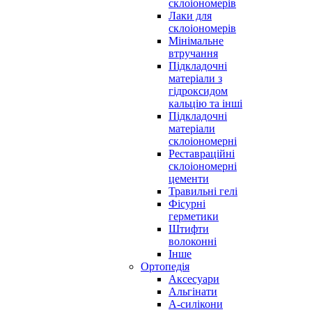
склоіономерів
Лаки для
склоіономерів
Мінімальне
втручання
Підкладочні
матеріали з
гідроксидом
кальцію та інші
Підкладочні
матеріали
склоіономерні
Реставраційні
склоіономерні
цементи
Травильні гелі
Фісурні
герметики
Штифти
волоконні
Інше
Ортопедія
Аксесуари
Альгінати
А-силікони