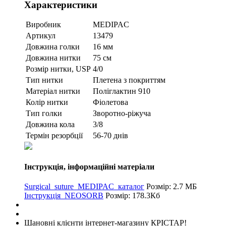
Характеристики
Виробник
MEDIPAC
Артикул
13479
Довжина голки
16 мм
Довжина нитки
75 см
Розмір нитки, USP
4/0
Тип нитки
Плетена з покриттям
Матеріал нитки
Поліглактин 910
Колір нитки
Фіолетова
Тип голки
Зворотно-ріжуча
Довжина кола
3/8
Термін резорбції
56-70 днів
Інструкція, інформаційні матеріали
Surgical_suture_MEDIPAC_каталог
Розмір: 2.7 МБ
Інструкція_NEOSORB
Розмір: 178.3Кб
Шановні клієнти інтернет-магазину КРІСТАР!