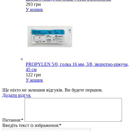
293 грн
У кошик
PROPYLEN 5/0, голка 16 мм, 3/8, зворотно-ріжуча,
45 см
122 грн
У кошик
Ще ніхто не залишив відгуків. Ви будете першим.
Додати відгук
Питання:
*
Введіть текст із зображення:
*