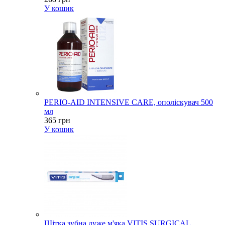
У кошик
PERIO-AID INTENSIVE CARE, ополіскувач 500
мл
365 грн
У кошик
Щітка зубна дуже м'яка VITIS SURGICAL