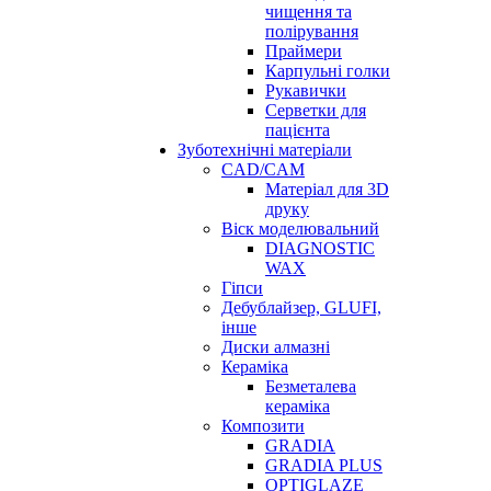
чищення та
полірування
Праймери
Карпульні голки
Рукавички
Серветки для
пацієнта
Зуботехнічні матеріали
CAD/CAM
Матеріал для 3D
друку
Віск моделювальний
DIAGNOSTIC
WAX
Гіпси
Дебублайзер, GLUFI,
інше
Диски алмазні
Кераміка
Безметалева
кераміка
Композити
GRADIA
GRADIA PLUS
OPTIGLAZE