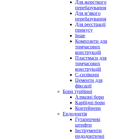
Для жорсткого
перебазування
Для м’якого
перебазування
Для реєстрації
прикусу
Інше
Композити для
тимчасових
конструкцій
Пластмаси для
тимчасових
конструкцій
С-силікони
Цементи для
фіксації
Бори турбінні
Алмазні бори
Карбідні бори
Контейнери
Ендодонтія
Гутаперчеві
штифти
Інструменти
ендодонтичні