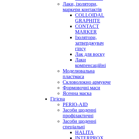
Лаки, ізолятори,
маркери контактів
COLLOIDAL
GRAPHITE
CONTACT
MARKER
Ізолятори,
затверджувач
гіпсу
Лак для воску
Лаки
компенсаційні
Моделювальна
пластмаса
Скловолокно армуюче
Формовочні маси
Ясенна маска
Гігієна
PERIO-AID
Засоби щоденні
профілактичні
Засоби щоденні
спеціальні
HALITA
INTERPROX