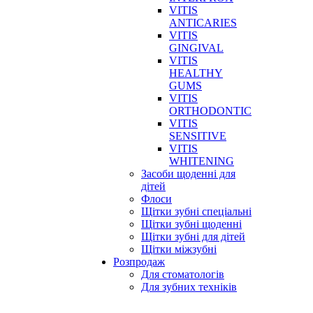
VITIS
ANTICARIES
VITIS
GINGIVAL
VITIS
HEALTHY
GUMS
VITIS
ORTHODONTIC
VITIS
SENSITIVE
VITIS
WHITENING
Засоби щоденні для
дітей
Флоси
Щітки зубні спеціальні
Щітки зубні щоденні
Щітки зубні для дітей
Щітки міжзубні
Розпродаж
Для стоматологів
Для зубних техніків