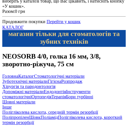
виберіть у каталозі товар, що Вас цікавить, і натисніть кнопку
«У кошик».
Разом:
0 грн
Продовжити покупки
Перейти у кошик
КАТАЛОГ
магазин тільки для стоматологів та
зубних техніків
NEOSORB 4/0, голка 16 мм, 3/8,
зворотно-ріжуча, 75 см
Головна
Каталог
Стоматологічні матеріали
Зуботехнічні матеріали
Гігієна
Розпродаж
Хірургія та пародонтологія
Допоміжні матеріали
Ендодонтія
Інструменти
стоматологічні
Ортопедія
Терапія
Бори турбінні
Шовні матеріали
Інше
Полігліколева кислота, середній термін резорбції
Поліпропілен
Шовк
Поліамід
Полігліколева кислота, короткий
термін резорбції