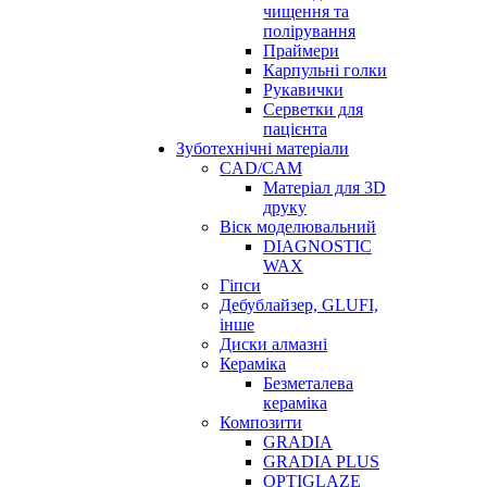
чищення та
полірування
Праймери
Карпульні голки
Рукавички
Серветки для
пацієнта
Зуботехнічні матеріали
CAD/CAM
Матеріал для 3D
друку
Віск моделювальний
DIAGNOSTIC
WAX
Гіпси
Дебублайзер, GLUFI,
інше
Диски алмазні
Кераміка
Безметалева
кераміка
Композити
GRADIA
GRADIA PLUS
OPTIGLAZE