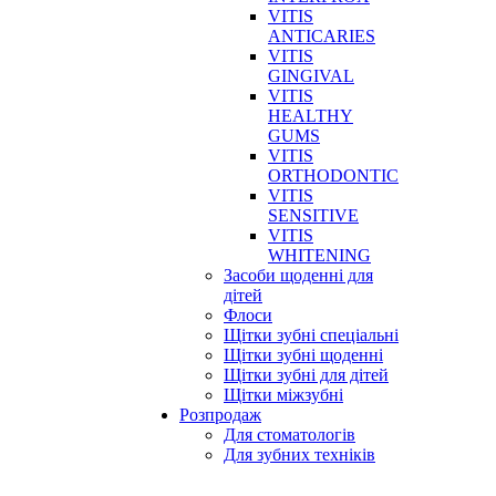
VITIS
ANTICARIES
VITIS
GINGIVAL
VITIS
HEALTHY
GUMS
VITIS
ORTHODONTIC
VITIS
SENSITIVE
VITIS
WHITENING
Засоби щоденні для
дітей
Флоси
Щітки зубні спеціальні
Щітки зубні щоденні
Щітки зубні для дітей
Щітки міжзубні
Розпродаж
Для стоматологів
Для зубних техніків