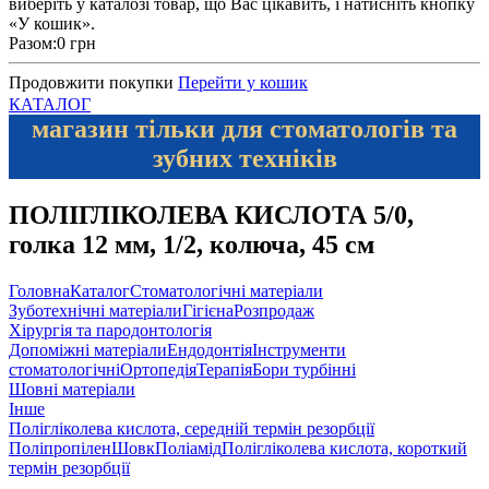
виберіть у каталозі товар, що Вас цікавить, і натисніть кнопку
«У кошик».
Разом:
0 грн
Продовжити покупки
Перейти у кошик
КАТАЛОГ
магазин тільки для стоматологів та
зубних техніків
ПОЛІГЛІКОЛЕВА КИСЛОТА 5/0,
голка 12 мм, 1/2, колюча, 45 см
Головна
Каталог
Стоматологічні матеріали
Зуботехнічні матеріали
Гігієна
Розпродаж
Хірургія та пародонтологія
Допоміжні матеріали
Ендодонтія
Інструменти
стоматологічні
Ортопедія
Терапія
Бори турбінні
Шовні матеріали
Інше
Полігліколева кислота, середній термін резорбції
Поліпропілен
Шовк
Поліамід
Полігліколева кислота, короткий
термін резорбції