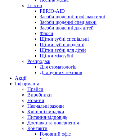
Гігієна
PERIO-AID
Засоби щоденні профілактичні
Засоби щоденні спеціальні
Засоби щоденні для дітей
Флоси
Щітки зубні спеціальні
Щітки зубні щоденні
Щітки зубні для дітей
Щітки міжзубні
Розпродаж
Для стоматологів
Для зубних техніків
Акції
Інформація
Прайси
Виробники
Новини
Навчальні заходи
Клінічні випадки
Питання-відповідь
Доставка та повернення
Контакти
Головний офіс