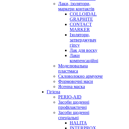
Лаки, ізолятори,
маркери контактів
COLLOIDAL
GRAPHITE
CONTACT
MARKER
Ізолятори,
затверджувач
гіпсу
Лак для воску
Лаки
компенсаційні
Моделювальна
пластмаса
Скловолокно армуюче
Формовочні маси
Ясенна маска
Гігієна
PERIO-AID
Засоби щоденні
профілактичні
Засоби щоденні
спеціальні
HALITA
INTERPROX