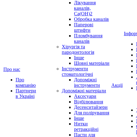
Лікування
каналів,
Ca(OH)2
Обробка каналів
Паперові
штифти
Інфор
Пломбування
каналів
Хірургія та
пародонтологія
Інше
Шовні матеріали
Інструменти
Про нас
стоматологічні
Про
Допоміжні
компанію
інструменти
Акції
Партнери
Допоміжні матеріали
в Україні
Аксесуари
Відбілювання
Десенситайзери
Для полірування
Інше
Нитки
ретракційні
Пасти для