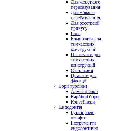
Для жорсткого
перебазування
Для м’якого
перебазування
Для реєстрації
прикусу
Інше
Композити для
тимчасових
конструкцій
Пластмаси для
тимчасових
конструкцій
С-силікони
Цементи для
фіксації
Бори турбінні
Алмазні бори
Карбідні бори
Контейнери
Ендодонтія
Гутаперчеві
штифти
Інструменти
ендодонтичні