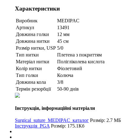
Характеристики
Виробник
MEDIPAC
Артикул
13491
Довжина голки
12 мм
Довжина нитки
45 см
Розмір нитки, USP
5/0
Тип нитки
Плетена з покриттям
Матеріал нитки
Полігліколева кислота
Колір нитки
Фіолетовий
Тип голки
Колюча
Довжина кола
3/8
Термін резорбції
50-90 днів
Інструкція, інформаційні матеріали
Surgical_suture_MEDIPAC_каталог
Розмір: 2.7 МБ
Інструкція_PGA
Розмір: 175.1Кб