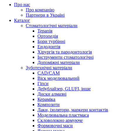
Про нас
Про компанію
Партнери в Україні
Каталог
Стоматологічні матеріали
Терапія
Ортопедія
Бори турбінні
Ендодонтія
Хірургія та пародонтологія
Інструменти стоматологічні
Допоміжні матеріали
Зуботехнічні матеріали
CAD/CAM
Віск моделювальний
Гіпси
Дебублайзер, GLUFI, інше
Диски алмазні
Кераміка
Композити
Лаки, ізолятори, маркери контактів
Моделювальна пластмаса
Скловолокно армуюче
Формовочні маси
Ясенна маска