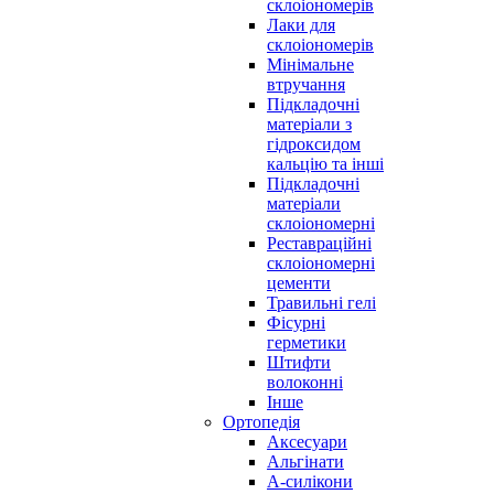
склоіономерів
Лаки для
склоіономерів
Мінімальне
втручання
Підкладочні
матеріали з
гідроксидом
кальцію та інші
Підкладочні
матеріали
склоіономерні
Реставраційні
склоіономерні
цементи
Травильні гелі
Фісурні
герметики
Штифти
волоконні
Інше
Ортопедія
Аксесуари
Альгінати
А-силікони