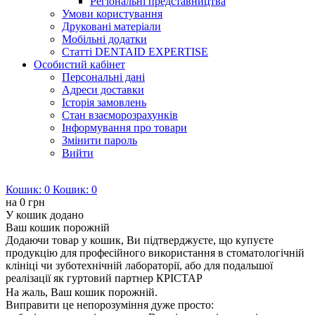
Регіональні представництва
Умови користування
Друковані матеріали
Мобільні додатки
Статті DENTAID EXPERTISE
Особистий кабінет
Персональні дані
Адреси доставки
Історія замовлень
Стан взаєморозрахунків
Інформування про товари
Змінити пароль
Вийти
Кошик:
0
Кошик:
0
на
0 грн
У кошик додано
Ваш кошик порожній
Додаючи товар у кошик, Ви підтверджуєте, що купуєте
продукцію для професійного використання в стоматологічній
клініці чи зуботехнічній лабораторії, або для подальшої
реалізації як гуртовий партнер КРІСТАР
На жаль, Ваш кошик порожній.
Виправити це непорозуміння дуже просто: