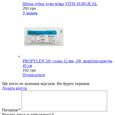
Щітка зубна дуже м'яка VITIS SURGICAL
293 грн
У кошик
PROPYLEN 5/0, голка 12 мм, 3/8, зворотно-ріжуча,
45 см
192 грн
Підписатися
Ще ніхто не залишив відгуків. Ви будете першим.
Додати відгук
Питання:
*
Введіть текст із зображення:
*