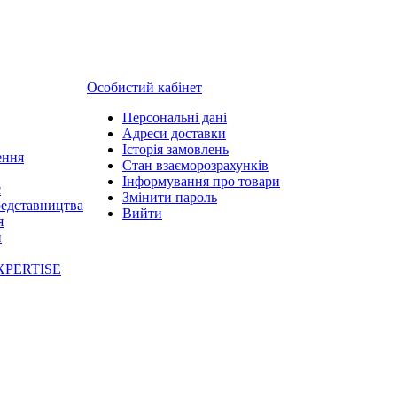
Особистий кабінет
Персональні дані
Адреси доставки
Історія замовлень
ення
Стан взаєморозрахунків
Інформування про товари
с
Змінити пароль
редставництва
Вийти
я
и
XPERTISE