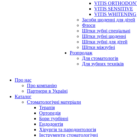
VITIS ORTHODON
VITIS SENSITIVE
VITIS WHITENING
Засоби щоденні для дітей
Флоси
Щітки зубні спеціальні
Щітки зубні щоденні
Щітки зубні для дітей
Щітки міжзубні
Розпродаж
Для стоматологів
Для зубних техніків
Про нас
Про компанію
Партнери в Україні
Каталог
Стоматологічні матеріали
Терапія
Ортопедія
Бори турбінні
Ендодонтія
Хірургія та пародонтологія
Інструменти стоматологічні