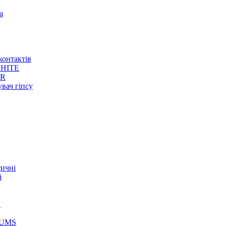
а
контактів
HITE
ER
увач гіпсу
тичні
і
S
GUMS