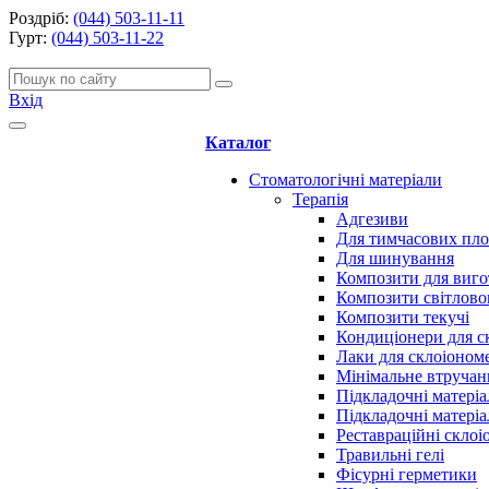
Роздріб:
(044) 503-11-11
Гурт:
(044) 503-11-22
Вхід
Каталог
Стоматологічні матеріали
Терапія
Адгезиви
Для тимчасових пл
Для шинування
Композити для виго
Композити світлово
Композити текучі
Кондиціонери для с
Лаки для склоіоном
Мінімальне втручан
Підкладочні матеріа
Підкладочні матеріа
Реставраційні скло
Травильні гелі
Фісурні герметики