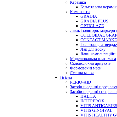
Кераміка
Безметалева керамік
Композити
GRADIA
GRADIA PLUS
OPTIGLAZE
Лаки, ізолятори, маркери 
COLLOIDAL GRAP
CONTACT MARK
Ізолятори, затвердж
Лак для воску
Лаки компенсаційні
Моделювальна пластмаса
Скловолокно армуюче
Формовочні маси
Ясенна маска
Гігієна
PERIO-AID
Засоби щоденні профілак
Засоби щоденні спеціальн
HALITA
INTERPROX
VITIS ANTICARIE
VITIS GINGIVAL
VITIS HEALTHY 