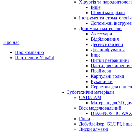
Хірургія та пародонтологі
Інше
Шовні матеріали
Інструменти стоматологіч
Допоміжні інструме
Допоміжні матеріали
Аксесуари
Відбілювання
Про нас
Десенситайзери
Для полірування
Про компанію
Інше
Партнери в Україні
Нитки ретракційні
Пасти для чищення 
Праймери
Карпульні голки
Рукавички
Серветки для паціє
Зуботехнічні матеріали
CAD/CAM
Матеріал для 3D др
Віск моделювальний
DIAGNOSTIC WA
Гіпси
Дебублайзер, GLUFI, інш
Диски алмазні