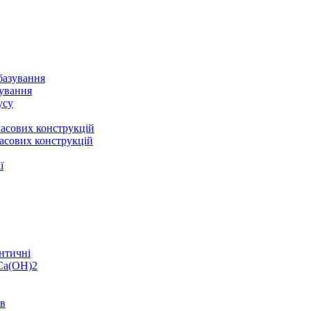
базування
зування
усу
асових конструкцій
асових конструкцій
ї
нтичні
 Ca(OH)2
ів