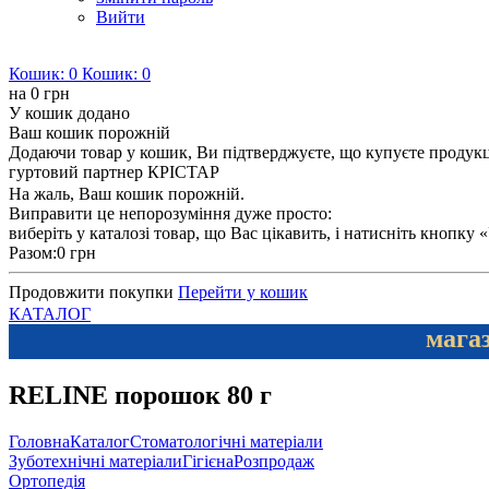
Вийти
Кошик:
0
Кошик:
0
на
0 грн
У кошик додано
Ваш кошик порожній
Додаючи товар у кошик, Ви підтверджуєте, що купуєте продукцію
гуртовий партнер КРІСТАР
На жаль, Ваш кошик порожній.
Виправити це непорозуміння дуже просто:
виберіть у каталозі товар, що Вас цікавить, і натисніть кнопку
Разом:
0 грн
Продовжити покупки
Перейти у кошик
КАТАЛОГ
магаз
RELINE порошок 80 г
Головна
Каталог
Стоматологічні матеріали
Зуботехнічні матеріали
Гігієна
Розпродаж
Ортопедія