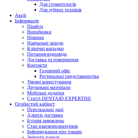
Для стоматологів
Для зубних техніків
Акції
Інформація
Прайси
Виробники
Новини
Навчальні заходи
Клінічні випадки
Питання-відповідь
Доставка та повернення
Контакти
Головний офіс
Регіональні представництва
Умови користування
Друковані матеріали
Мобільні додатки
Статті DENTAID EXPERTISE
Особистий кабінет
Персональні дані
Адреси доставки
Історія замовлень
Стан взаєморозрахунків
Інформування про товари
Змінити пароль