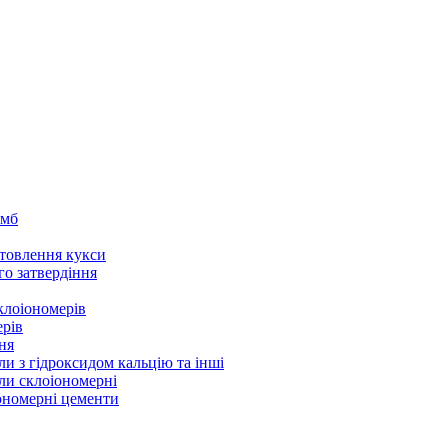
омб
товлення кукси
го затвердіння
клоіономерів
ерів
ня
ли з гідроксидом кальцію та інші
ли склоіономерні
іономерні цементи