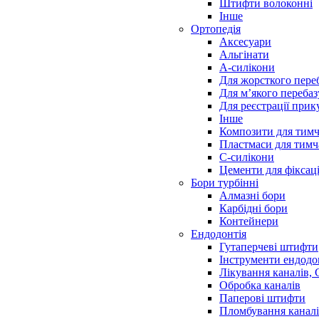
Штифти волоконні
Інше
Ортопедія
Аксесуари
Альгінати
А-силікони
Для жорсткого пере
Для м’якого переба
Для реєстрації прик
Інше
Композити для тимч
Пластмаси для тимч
С-силікони
Цементи для фіксаці
Бори турбінні
Алмазні бори
Карбідні бори
Контейнери
Ендодонтія
Гутаперчеві штифти
Інструменти ендодо
Лікування каналів,
Обробка каналів
Паперові штифти
Пломбування канал