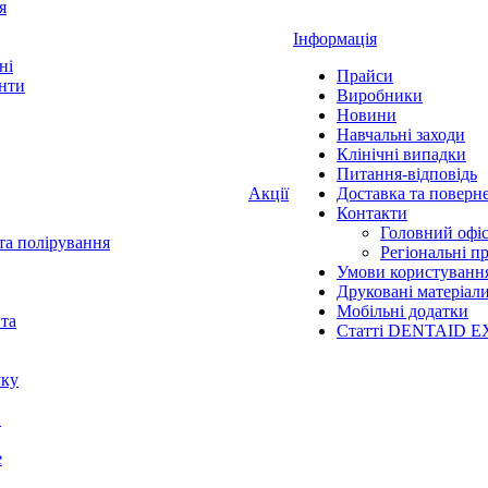
я
Інформація
ні
Прайси
нти
Виробники
Новини
Навчальні заходи
Клінічні випадки
Питання-відповідь
Акції
Доставка та поверн
Контакти
Головний офі
та полірування
Регіональні п
Умови користуванн
Друковані матеріал
Мобільні додатки
нта
Статті DENTAID E
уку
X
е