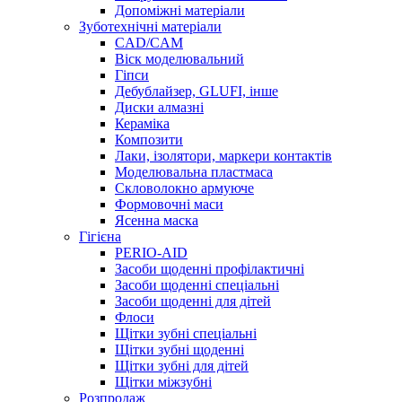
Допоміжні матеріали
Зуботехнічні матеріали
CAD/CAM
Віск моделювальний
Гіпси
Дебублайзер, GLUFI, інше
Диски алмазні
Кераміка
Композити
Лаки, ізолятори, маркери контактів
Моделювальна пластмаса
Скловолокно армуюче
Формовочні маси
Ясенна маска
Гігієна
PERIO-AID
Засоби щоденні профілактичні
Засоби щоденні спеціальні
Засоби щоденні для дітей
Флоси
Щітки зубні спеціальні
Щітки зубні щоденні
Щітки зубні для дітей
Щітки міжзубні
Розпродаж