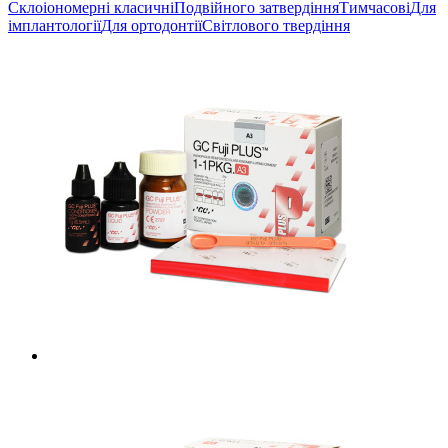
Склоіономерні класичні
Подвійного затвердіння
Тимчасові
Для
імплантології
Для ортодонтії
Світлового твердіння