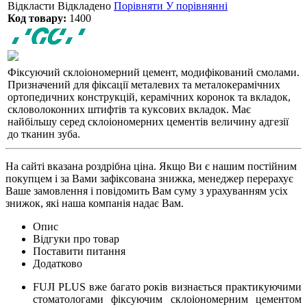
Відкласти
Відкладено
Порівняти
У порівнянні
Код товару:
1400
Фіксуючий склоіономерний цемент, модифікований смолами.
Призначений для фіксації металевих та металокерамічних
ортопедичних конструкцій, керамічних коронок та вкладок,
скловолоконних штифтів та куксових вкладок. Має
найбільшу серед склоіономерних цементів величину адгезії
до тканин зуба.
На сайті вказана роздрібна ціна. Якщо Ви є нашим постійним
покупцем і за Вами зафіксована знижка, менеджер перерахує
Ваше замовлення і повідомить Вам суму з урахуванням усіх
знижок, які наша компанія надає Вам.
Опис
Відгуки про товар
Поставити питання
Додатково
FUJI PLUS вже багато років визнається практикуючими
стоматологами фіксуючим склоіономерним цементом