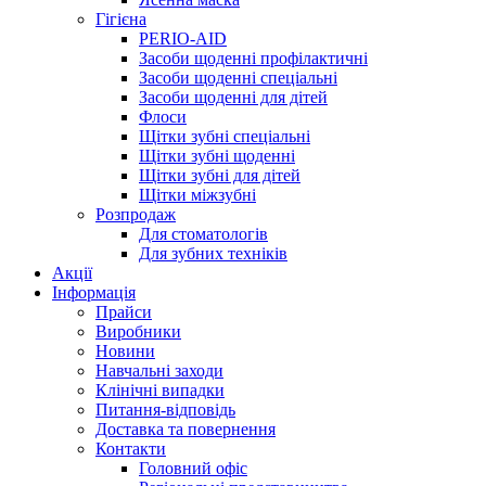
Гігієна
PERIO-AID
Засоби щоденні профілактичні
Засоби щоденні спеціальні
Засоби щоденні для дітей
Флоси
Щітки зубні спеціальні
Щітки зубні щоденні
Щітки зубні для дітей
Щітки міжзубні
Розпродаж
Для стоматологів
Для зубних техніків
Акції
Інформація
Прайси
Виробники
Новини
Навчальні заходи
Клінічні випадки
Питання-відповідь
Доставка та повернення
Контакти
Головний офіс