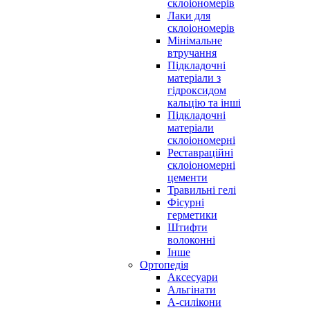
склоіономерів
Лаки для
склоіономерів
Мінімальне
втручання
Підкладочні
матеріали з
гідроксидом
кальцію та інші
Підкладочні
матеріали
склоіономерні
Реставраційні
склоіономерні
цементи
Травильні гелі
Фісурні
герметики
Штифти
волоконні
Інше
Ортопедія
Аксесуари
Альгінати
А-силікони