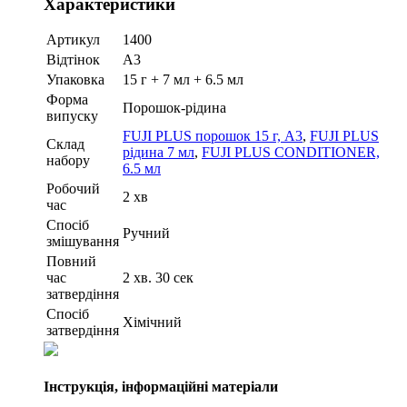
Характеристики
Артикул
1400
Відтінок
A3
Упаковка
15 г + 7 мл + 6.5 мл
Форма
Порошок-рідина
випуску
FUJI PLUS порошок 15 г, А3
,
FUJI PLUS
Склад
рідина 7 мл
,
FUJI PLUS CONDITIONER,
набору
6.5 мл
Робочий
2 хв
час
Спосіб
Ручний
змішування
Повний
час
2 хв. 30 сек
затвердіння
Спосіб
Хімічний
затвердіння
Інструкція, інформаційні матеріали