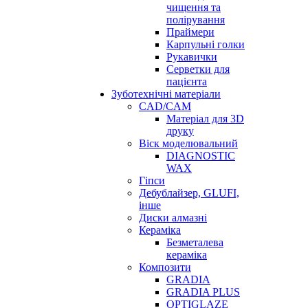
чищення та
полірування
Праймери
Карпульні голки
Рукавички
Серветки для
пацієнта
Зуботехнічні матеріали
CAD/CAM
Матеріал для 3D
друку
Віск моделювальний
DIAGNOSTIC
WAX
Гіпси
Дебублайзер, GLUFI,
інше
Диски алмазні
Кераміка
Безметалева
кераміка
Композити
GRADIA
GRADIA PLUS
OPTIGLAZE