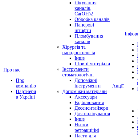
Лікування
каналів,
Ca(OH)2
Обробка каналів
Паперові
штифти
Інфор
Пломбування
каналів
Хірургія та
пародонтологія
Інше
Шовні матеріали
Інструменти
Про нас
стоматологічні
Про
Допоміжні
компанію
інструменти
Акції
Партнери
Допоміжні матеріали
в Україні
Аксесуари
Відбілювання
Десенситайзери
Для полірування
Інше
Нитки
ретракційні
Пасти для