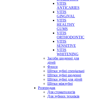
VITIS
ANTICARIES
VITIS
GINGIVAL
VITIS
HEALTHY
GUMS
VITIS
ORTHODONTIC
VITIS
SENSITIVE
VITIS
WHITENING
Засоби щоденні для
дітей
Флоси
Щітки зубні спеціальні
Щітки зубні щоденні
Щітки зубні для дітей
Щітки міжзубні
Розпродаж
Для стоматологів
Для зубних техніків