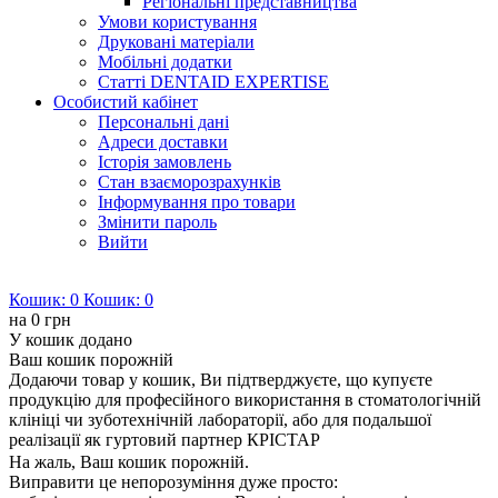
Регіональні представництва
Умови користування
Друковані матеріали
Мобільні додатки
Статті DENTAID EXPERTISE
Особистий кабінет
Персональні дані
Адреси доставки
Історія замовлень
Стан взаєморозрахунків
Інформування про товари
Змінити пароль
Вийти
Кошик:
0
Кошик:
0
на
0 грн
У кошик додано
Ваш кошик порожній
Додаючи товар у кошик, Ви підтверджуєте, що купуєте
продукцію для професійного використання в стоматологічній
клініці чи зуботехнічній лабораторії, або для подальшої
реалізації як гуртовий партнер КРІСТАР
На жаль, Ваш кошик порожній.
Виправити це непорозуміння дуже просто: