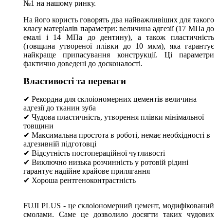
№1 на нашому ринку.
На його користь говорять два найважливіших для такого
класу матеріалів параметри: величина адгезії (17 МПа до
емалі і 14 МПа до дентину), а також пластичність
(товщина утвореної плівки до 10 мкм), яка гарантує
найкраще припасування конструкції. Ці параметри
фактично доведені до досконалості.
Властивості та переваги
✔ Рекордна для склоіономерних цементів величина
адгезії до тканин зуба
✔ Чудова пластичність, утворення плівки мінімальної
товщини
✔ Максимальна простота в роботі, немає необхідності в
адгезивній підготовці
✔ Відсутність постопераційної чутливості
✔ Виключно низька розчинність у ротовій рідині
гарантує надійне крайове прилягання
✔ Хороша рентгеноконтрастність
FUJI PLUS - це склоіономерний цемент, модифікований
смолами. Саме це дозволило досягти таких чудових