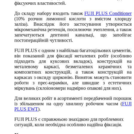
фіксуючих властивостей.
До складу набору входить також
FUJI PLUS Conditioner
(10% розчин лимонної кислоти з вмістом хлориду
заліза). Внаслідок його застосування утворюється
мікромеханічна ретенція, посилюючи зчеплення, а також
запечатуються дентинні канальці, що запобігає
постопераційній чутливості.
FUJI PLUS є одним з найбільш багатоцільових цементів,
він показаний для фіксації металевих робіт (особливо
підходить для куксових вкладок), конструкцій на
металевому каркасі, безметалевих керамічних та
композитних конструкцій, а також конструкцій на
каркасах з оксиду цирконію. Виняток можуть становити
роботи з прес-кераміки, але швидше з естетичних
міркувань (склоіономери надмірно опакові для них).
Для великих робіт в асортименті передбачений порошок
із збільшеним на одну хвилину робочим часом (
FUJI
PLUS EWT
).
FUJI PLUS є справжньою знахідкою для проблемних
ситуацій, коли необхідна особливо надійна фіксація.