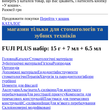
виберіть у каталозі товар, що Вас цікавить, і натисніть кнопку
«У кошик».
Разом:
0 грн
Продовжити покупки
Перейти у кошик
КАТАЛОГ
магазин тільки для стоматологів та
зубних техніків
FUJI PLUS набір: 15 г + 7 мл + 6.5 мл
Головна
Каталог
Стоматологічні матеріали
Зуботехнічні матеріали
Гігієна
Розпродаж
Ортопедія
Допоміжні матеріали
Ендодонтія
Інструменти
стоматологічні
Терапія
Хірургія та пародонтологія
Бори
турбінні
Цементи для фіксації
Аксесуари
Альгінати
А-силікони
Для жорсткого
перебазування
Для реєстрації прикусу
Композити для
тимчасових конструкцій
Пластмаси для тимчасових
конструкцій
С-силікони
Інше
Для м’якого перебазування
Склоіономерні модифіковані