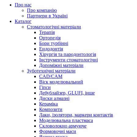
Про нас
Про компанію
Партнери в Україні
Каталог
Стоматологічні матеріали
Терапія
Ортопедія
Бори турбінні
Ендодонтія
Хірургія та пародонтологія
Інструменти стоматологічні
Допоміжні матеріали
Зуботехнічні матеріали
CAD/CAM
Віск моделювальний
Гіпси
Дебублайзер, GLUFI, інше
Диски алмазні
Кераміка
Композити
Лаки, ізолятори, маркери контактів
Моделювальна пластмаса
Скловолокно армуюче
Формовочні маси
Ясенна маска