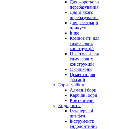
Для жорсткого
перебазування
Для м’якого
перебазування
Для реєстрації
прикусу
Інше
Композити для
тимчасових
конструкцій
Пластмаси для
тимчасових
конструкцій
С-силікони
Цементи для
фіксації
Бори турбінні
Алмазні бори
Карбідні бори
Контейнери
Ендодонтія
Гутаперчеві
штифти
Інструменти
ендодонтичні