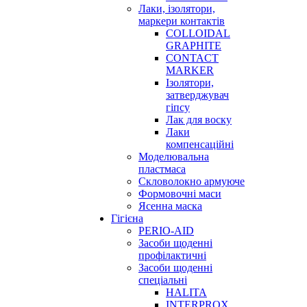
Лаки, ізолятори,
маркери контактів
COLLOIDAL
GRAPHITE
CONTACT
MARKER
Ізолятори,
затверджувач
гіпсу
Лак для воску
Лаки
компенсаційні
Моделювальна
пластмаса
Скловолокно армуюче
Формовочні маси
Ясенна маска
Гігієна
PERIO-AID
Засоби щоденні
профілактичні
Засоби щоденні
спеціальні
HALITA
INTERPROX