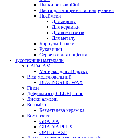
Нитки ретракційні
Пасти для чищення та полірування
Праймери
Для акрилу
Для кераміки
Для композитів
Для металу
Карпульні голки
Рукавички
Серветки для пацієнта
Зуботехнічні матеріали
CAD/CAM
Матеріал для 3D друку
Віск моделювальний
DIAGNOSTIC WAX
Гіпси
Дебублайзер, GLUFI, інше
Диски алмазні
Кераміка
Безметалева кераміка
Композити
GRADIA
GRADIA PLUS
OPTIGLAZE
Лаки, ізолятори, маркери контактів