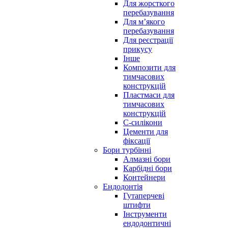
Для жорсткого
перебазування
Для м’якого
перебазування
Для реєстрації
прикусу
Інше
Композити для
тимчасових
конструкцій
Пластмаси для
тимчасових
конструкцій
С-силікони
Цементи для
фіксації
Бори турбінні
Алмазні бори
Карбідні бори
Контейнери
Ендодонтія
Гутаперчеві
штифти
Інструменти
ендодонтичні