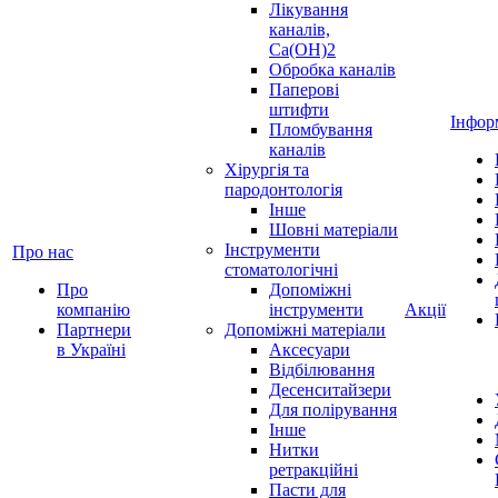
Лікування
каналів,
Ca(OH)2
Обробка каналів
Паперові
штифти
Інфор
Пломбування
каналів
Хірургія та
пародонтологія
Інше
Шовні матеріали
Інструменти
Про нас
стоматологічні
Про
Допоміжні
компанію
інструменти
Акції
Партнери
Допоміжні матеріали
в Україні
Аксесуари
Відбілювання
Десенситайзери
Для полірування
Інше
Нитки
ретракційні
Пасти для