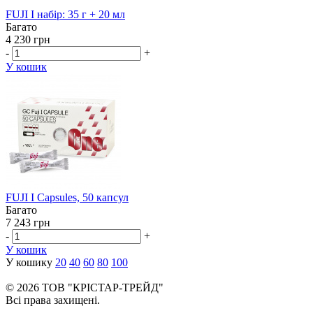
FUJI I набір: 35 г + 20 мл
Багато
4 230 грн
-
+
У кошик
FUJI I Capsules, 50 капсул
Багато
7 243 грн
-
+
У кошик
У кошику
20
40
60
80
100
© 2026 ТОВ "КРІСТАР-ТРЕЙД"
Всі права захищені.