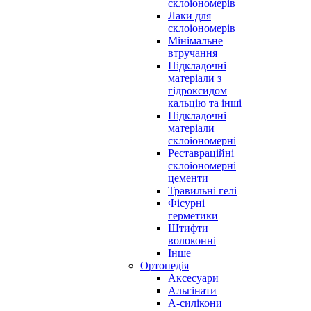
склоіономерів
Лаки для
склоіономерів
Мінімальне
втручання
Підкладочні
матеріали з
гідроксидом
кальцію та інші
Підкладочні
матеріали
склоіономерні
Реставраційні
склоіономерні
цементи
Травильні гелі
Фісурні
герметики
Штифти
волоконні
Інше
Ортопедія
Аксесуари
Альгінати
А-силікони