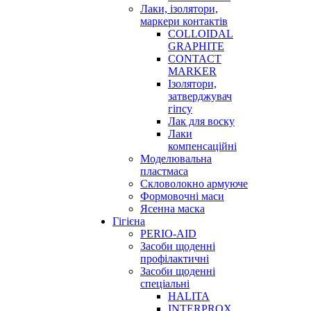
Лаки, ізолятори,
маркери контактів
COLLOIDAL
GRAPHITE
CONTACT
MARKER
Ізолятори,
затверджувач
гіпсу
Лак для воску
Лаки
компенсаційні
Моделювальна
пластмаса
Скловолокно армуюче
Формовочні маси
Ясенна маска
Гігієна
PERIO-AID
Засоби щоденні
профілактичні
Засоби щоденні
спеціальні
HALITA
INTERPROX