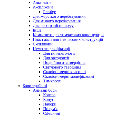
Альгінати
А-силікони
Prestige
Для жорсткого перебазування
Для м’якого перебазування
Для реєстрації прикусу
Інше
Композити для тимчасових конструкцій
Пластмаси для тимчасових конструкцій
С-силікони
Цементи для фіксації
Для імплантології
Для ортодонтії
Подвійного затвердіння
Світлового твердіння
Склоіономерні класичні
Склоіономерні модифіковані
Тимчасові
Бори турбінні
Алмазні бори
Колесо
Конус
Набори
Полум'я
Сферичні