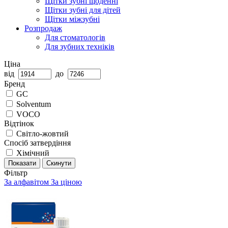
Щітки зубні щоденні
Щітки зубні для дітей
Щітки міжзубні
Розпродаж
Для стоматологів
Для зубних техніків
Ціна
від
до
Бренд
GC
Solventum
VOCO
Відтінок
Світло-жовтий
Спосіб затвердіння
Хімічний
Показати
Скинути
Фільтр
За алфавітом
За ціною