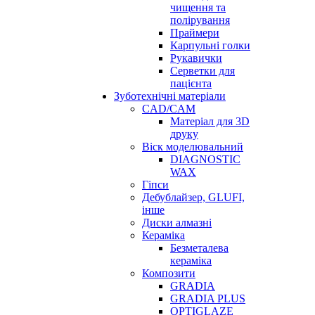
чищення та
полірування
Праймери
Карпульні голки
Рукавички
Серветки для
пацієнта
Зуботехнічні матеріали
CAD/CAM
Матеріал для 3D
друку
Віск моделювальний
DIAGNOSTIC
WAX
Гіпси
Дебублайзер, GLUFI,
інше
Диски алмазні
Кераміка
Безметалева
кераміка
Композити
GRADIA
GRADIA PLUS
OPTIGLAZE