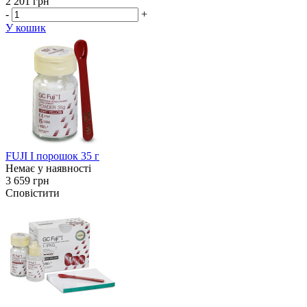
2 201 грн
-
+
У кошик
FUJI I порошок 35 г
Немає у наявності
3 659 грн
Сповістити