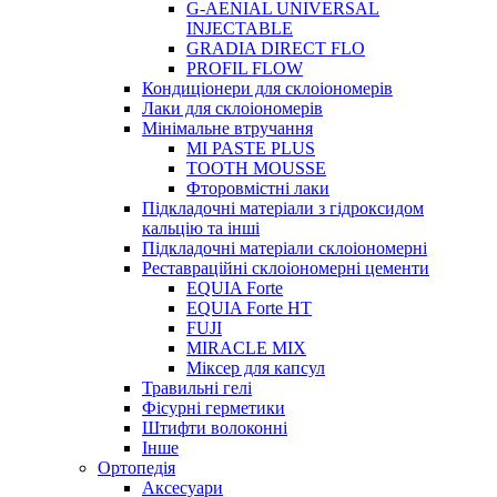
G-AENIAL UNIVERSAL
INJECTABLE
GRADIA DIRECT FLO
PROFIL FLOW
Кондиціонери для склоіономерів
Лаки для склоіономерів
Мінімальне втручання
MI PASTE PLUS
TOOTH MOUSSE
Фторовмістні лаки
Підкладочні матеріали з гідроксидом
кальцію та інші
Підкладочні матеріали склоіономерні
Реставраційні склоіономерні цементи
EQUIA Forte
EQUIA Forte HT
FUJI
MIRACLE MIX
Міксер для капсул
Травильні гелі
Фісурні герметики
Штифти волоконні
Інше
Ортопедія
Аксесуари