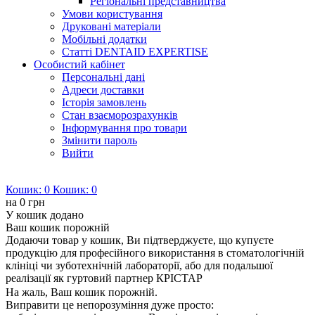
Регіональні представництва
Умови користування
Друковані матеріали
Мобільні додатки
Статті DENTAID EXPERTISE
Особистий кабінет
Персональні дані
Адреси доставки
Історія замовлень
Стан взаєморозрахунків
Інформування про товари
Змінити пароль
Вийти
Кошик:
0
Кошик:
0
на
0 грн
У кошик додано
Ваш кошик порожній
Додаючи товар у кошик, Ви підтверджуєте, що купуєте
продукцію для професійного використання в стоматологічній
клініці чи зуботехнічній лабораторії, або для подальшої
реалізації як гуртовий партнер КРІСТАР
На жаль, Ваш кошик порожній.
Виправити це непорозуміння дуже просто: