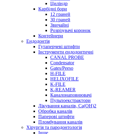
Циліндр
Карбідні бори
12 граней
30 граней
Звичайні
Розрізувачі коронок
Контейнери
Ендодонтія
Гутаперчеві штифти
Інструменти ендодонтичні
CANAL PROBE
Condensator
Gates/Peeso
H-FILE
HELIXOFILE
K-FILE
K-REAMER
Каналонаповнювачі
Пульпоекстрактори
Лікування каналів, Ca(OH)2
Обробка каналів
Паперові штифти
Пломбування каналів
Хірургія та пародонтологія
Інше