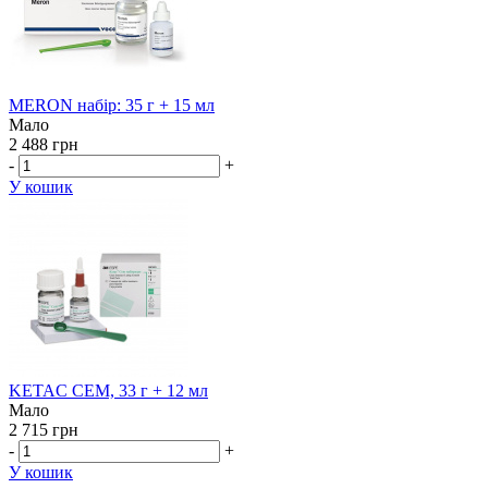
MERON набір: 35 г + 15 мл
Мало
2 488 грн
-
+
У кошик
KETAC CEM, 33 г + 12 мл
Мало
2 715 грн
-
+
У кошик