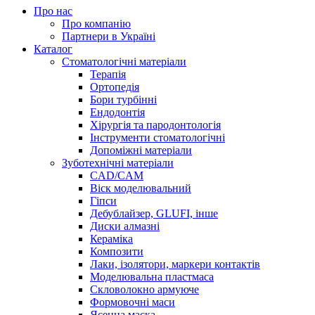
Про нас
Про компанію
Партнери в Україні
Каталог
Стоматологічні матеріали
Терапія
Ортопедія
Бори турбінні
Ендодонтія
Хірургія та пародонтологія
Інструменти стоматологічні
Допоміжні матеріали
Зуботехнічні матеріали
CAD/CAM
Віск моделювальний
Гіпси
Дебублайзер, GLUFI, інше
Диски алмазні
Кераміка
Композити
Лаки, ізолятори, маркери контактів
Моделювальна пластмаса
Скловолокно армуюче
Формовочні маси
Ясенна маска