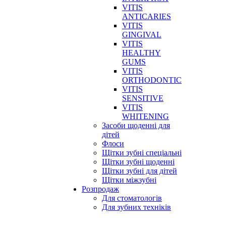
VITIS
ANTICARIES
VITIS
GINGIVAL
VITIS
HEALTHY
GUMS
VITIS
ORTHODONTIC
VITIS
SENSITIVE
VITIS
WHITENING
Засоби щоденні для
дітей
Флоси
Щітки зубні спеціальні
Щітки зубні щоденні
Щітки зубні для дітей
Щітки міжзубні
Розпродаж
Для стоматологів
Для зубних техніків