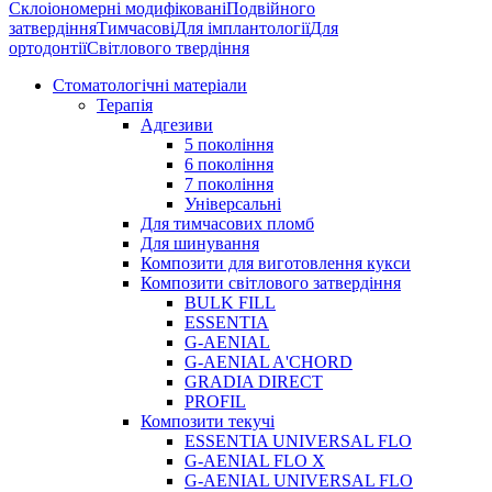
Склоіономерні модифіковані
Подвійного
затвердіння
Тимчасові
Для імплантології
Для
ортодонтії
Світлового твердіння
Стоматологічні матеріали
Терапія
Адгезиви
5 покоління
6 покоління
7 покоління
Універсальні
Для тимчасових пломб
Для шинування
Композити для виготовлення кукси
Композити світлового затвердіння
BULK FILL
ESSENTIA
G-AENIAL
G-AENIAL A'CHORD
GRADIA DIRECT
PROFIL
Композити текучі
ESSENTIA UNIVERSAL FLO
G-AENIAL FLO X
G-AENIAL UNIVERSAL FLO