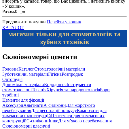
виберіть у каталозі товар, що Вас цікавить, і натисніть кнопку
«У кошик».
Разом:
0 грн
Продовжити покупки
Перейти у кошик
КАТАЛОГ
магазин тільки для стоматологів та
зубних техніків
Склоіономерні цементи
Головна
Каталог
Стоматологічні матеріали
Зуботехнічні матеріали
Гігієна
Розпродаж
Ортопедія
Допоміжні матеріали
Ендодонтія
Інструменти
стоматологічні
Терапія
Хірургія та пародонтологія
Бори
турбінні
Цементи для фіксації
Аксесуари
Альгінати
А-силікони
Для жорсткого
перебазування
Для реєстрації прикусу
Композити для
тимчасових конструкцій
Пластмаси для тимчасових
конструкцій
С-силікони
Інше
Для м’якого перебазування
Склоіономерні класичні