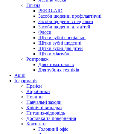
Гігієна
PERIO-AID
Засоби щоденні профілактичні
Засоби щоденні спеціальні
Засоби щоденні для дітей
Флоси
Щітки зубні спеціальні
Щітки зубні щоденні
Щітки зубні для дітей
Щітки міжзубні
Розпродаж
Для стоматологів
Для зубних техніків
Акції
Інформація
Прайси
Виробники
Новини
Навчальні заходи
Клінічні випадки
Питання-відповідь
Доставка та повернення
Контакти
Головний офіс