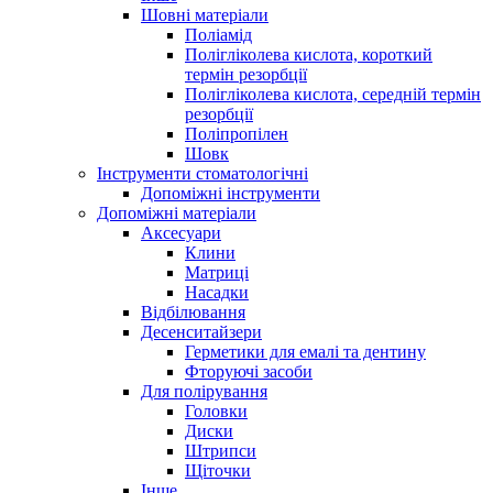
Шовні матеріали
Поліамід
Полігліколева кислота, короткий
термін резорбції
Полігліколева кислота, середній термін
резорбції
Поліпропілен
Шовк
Інструменти стоматологічні
Допоміжні інструменти
Допоміжні матеріали
Аксесуари
Клини
Матриці
Насадки
Відбілювання
Десенситайзери
Герметики для емалі та дентину
Фторуючі засоби
Для полірування
Головки
Диски
Штрипси
Щіточки
Інше