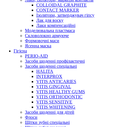
COLLOIDAL GRAPHITE
CONTACT MARKER
Ізолятори, затверджувач гіпсу
Лак для воску
Лаки компенсаційні
Моделювальна пластмаса
Скловолокно армуюче
Формовочні маси
Ясенна маска
Гігієна
PERIO-AID
Засоби щоденні профілактичні
Засоби щоденні спеціальні
HALITA
INTERPROX
VITIS ANTICARIES
VITIS GINGIVAL
VITIS HEALTHY GUMS
VITIS ORTHODONTIC
VITIS SENSITIVE
VITIS WHITENING
Засоби щоденні для дітей
Флоси
Щітки зубні спеціальні