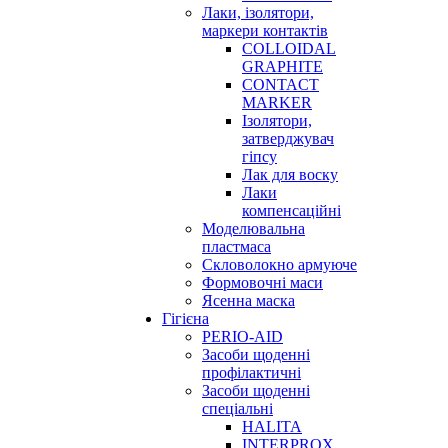
Лаки, ізолятори,
маркери контактів
COLLOIDAL
GRAPHITE
CONTACT
MARKER
Ізолятори,
затверджувач
гіпсу
Лак для воску
Лаки
компенсаційні
Моделювальна
пластмаса
Скловолокно армуюче
Формовочні маси
Ясенна маска
Гігієна
PERIO-AID
Засоби щоденні
профілактичні
Засоби щоденні
спеціальні
HALITA
INTERPROX