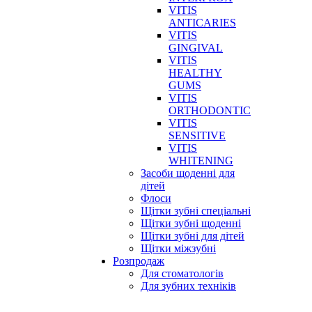
VITIS
ANTICARIES
VITIS
GINGIVAL
VITIS
HEALTHY
GUMS
VITIS
ORTHODONTIC
VITIS
SENSITIVE
VITIS
WHITENING
Засоби щоденні для
дітей
Флоси
Щітки зубні спеціальні
Щітки зубні щоденні
Щітки зубні для дітей
Щітки міжзубні
Розпродаж
Для стоматологів
Для зубних техніків