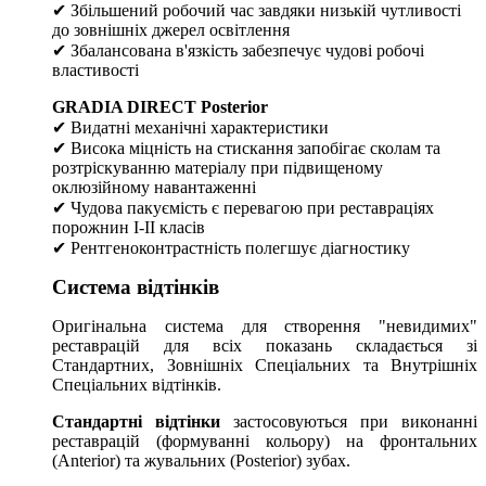
✔ Збільшений робочий час завдяки низькій чутливості
до зовнішніх джерел освітлення
✔ Збалансована в'язкість забезпечує чудові робочі
властивості
GRADIA DIRECT Posterior
✔ Видатні механічні характеристики
✔ Висока міцність на стискання запобігає сколам та
розтріскуванню матеріалу при підвищеному
оклюзійному навантаженні
✔ Чудова пакуємість є перевагою при реставраціях
порожнин I-II класів
✔ Рентгеноконтрастність полегшує діагностику
Система відтінків
Оригінальна система для створення "невидимих"
реставрацій для всіх показань складається зі
Стандартних, Зовнішніх Спеціальних та Внутрішніх
Спеціальних відтінків.
Стандартні відтінки
застосовуються при виконанні
реставрацій (формуванні кольору) на фронтальних
(Anterior) та жувальних (Posterior) зубах.