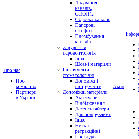
Лікування
каналів,
Ca(OH)2
Обробка каналів
Паперові
штифти
Інфор
Пломбування
каналів
Хірургія та
пародонтологія
Інше
Шовні матеріали
Інструменти
Про нас
стоматологічні
Про
Допоміжні
компанію
інструменти
Акції
Партнери
Допоміжні матеріали
в Україні
Аксесуари
Відбілювання
Десенситайзери
Для полірування
Інше
Нитки
ретракційні
Пасти для