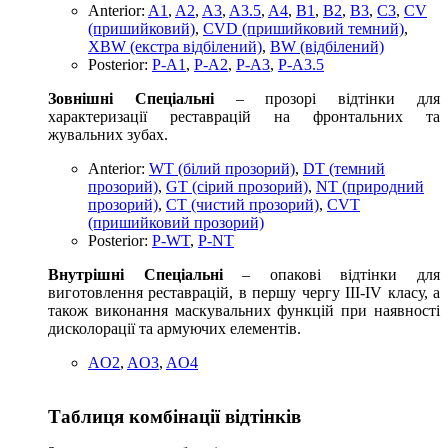
Anterior:
A1
,
A2
,
A3
,
A3.5
,
A4
,
B1
,
B2
,
B3
,
C3
,
CV
(пришийковий)
,
CVD (пришийковий темний)
,
XBW (екстра відбілений)
,
BW (відбілений)
Posterior:
P-A1
,
P-A2
,
P-A3
,
P-A3.5
Зовнішні Спеціальні
– прозорі відтінки для
характеризації реставрацій на фронтальних та
жувальних зубах.
Anterior:
WT (білий прозорий)
,
DT (темний
прозорий)
,
GT (сірий прозорий)
,
NT (природний
прозорий)
,
CT (чистий прозорий)
,
CVT
(пришийковий прозорий)
Posterior:
P-WT
,
P-NT
Внутрішні Спеціальні
– опакові відтінки для
виготовлення реставрацій, в першу чергу III-IV класу, а
також виконання маскувальних функцій при наявності
дисколорації та армуючих елементів.
AO2
,
AO3
,
AO4
Таблиця комбінації відтінків