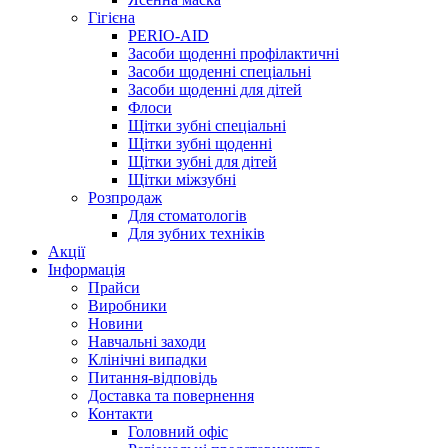
Гігієна
PERIO-AID
Засоби щоденні профілактичні
Засоби щоденні спеціальні
Засоби щоденні для дітей
Флоси
Щітки зубні спеціальні
Щітки зубні щоденні
Щітки зубні для дітей
Щітки міжзубні
Розпродаж
Для стоматологів
Для зубних техніків
Акції
Інформація
Прайси
Виробники
Новини
Навчальні заходи
Клінічні випадки
Питання-відповідь
Доставка та повернення
Контакти
Головний офіс