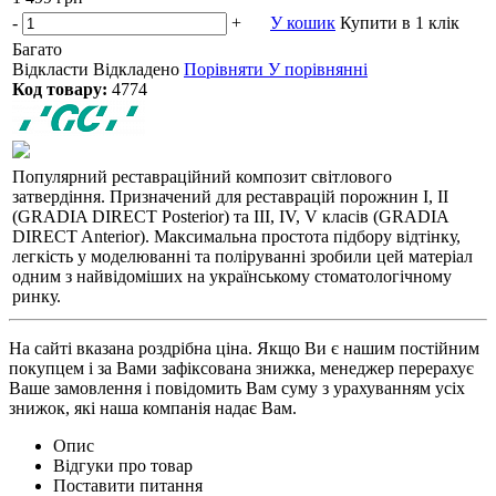
-
+
У кошик
Купити в 1 клік
Багато
Відкласти
Відкладено
Порівняти
У порівнянні
Код товару:
4774
Популярний реставраційний композит світлового
затвердіння. Призначений для реставрацій порожнин I, II
(GRADIA DIRECT Posterior) та III, IV, V класів (GRADIA
DIRECT Anterior). Максимальна простота підбору відтінку,
легкість у моделюванні та поліруванні зробили цей матеріал
одним з найвідоміших на українському стоматологічному
ринку.
На сайті вказана роздрібна ціна. Якщо Ви є нашим постійним
покупцем і за Вами зафіксована знижка, менеджер перерахує
Ваше замовлення і повідомить Вам суму з урахуванням усіх
знижок, які наша компанія надає Вам.
Опис
Відгуки про товар
Поставити питання