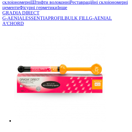
склоіономерні
Штифти волоконні
Реставраційні склоіономерні
цементи
Фісурні герметики
Інше
GRADIA DIRECT
G-AENIAL
ESSENTIA
PROFIL
BULK FILL
G-AENIAL
A'CHORD