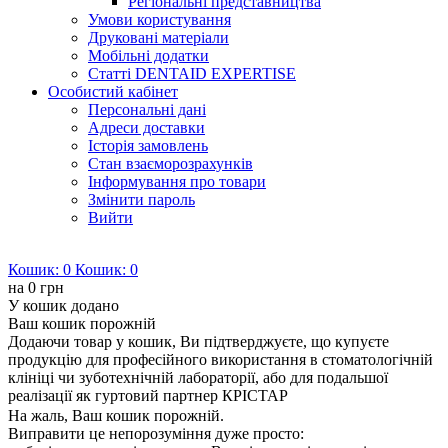
Регіональні представництва
Умови користування
Друковані матеріали
Мобільні додатки
Статті DENTAID EXPERTISE
Особистий кабінет
Персональні дані
Адреси доставки
Історія замовлень
Стан взаєморозрахунків
Інформування про товари
Змінити пароль
Вийти
Кошик:
0
Кошик:
0
на
0 грн
У кошик додано
Ваш кошик порожній
Додаючи товар у кошик, Ви підтверджуєте, що купуєте
продукцію для професійного використання в стоматологічній
клініці чи зуботехнічній лабораторії, або для подальшої
реалізації як гуртовий партнер КРІСТАР
На жаль, Ваш кошик порожній.
Виправити це непорозуміння дуже просто: