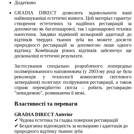
Додатково
GRADIA DIRECT дозволить задовольнити ваші
найвишуканіші естетичні вимоги. Цей матеріал гарантує
створення естетичних та надійних реставрацій за
допомогою як багатошарової, так і одношарової техніки
нанесення. Завдяки відмінній кольоровій адаптації до
відтінків твердих тканин зуба ви можете досягти
природності реставрацій за допомогою лише одного
відтінку. Комбінація різних відтінків забезпечує ще
досконаліші естетичні результати.
Застосування спеціально розробленого попередньо
полімерізованного наповнювача (у 2003-му році це була
революція у технології композитів світлового
затвердіння) полегшує полірування реставрації, а також
сприяє перевідбиттю світла – робить реставрацію
"невидимою", розмиваючи її межі.
Властивості та переваги
GRADIA DIRECT Anterior
✔ Чудова естетика та гладка поверхня реставрацій
✔ Бездоганна відповідність за кольорами і адаптація до
природного відтінку тканин зуба