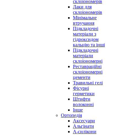
склоіономерів
Лаки для
склоіономерів
Мінімальне
втручання
Підкладочні
матеріали з
гідроксидом
кальцію та інші
Підкладочні
матеріали
склоіономерні
Реставраційні
склоіономерні
цементи
Травильні гелі
Фісурні
герметики
Штифти
волоконні
Інше
Ортопедія
Аксесуари
Альгінати
А-силікони