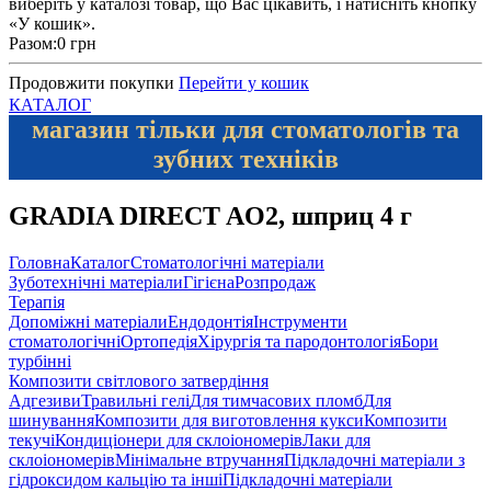
виберіть у каталозі товар, що Вас цікавить, і натисніть кнопку
«У кошик».
Разом:
0 грн
Продовжити покупки
Перейти у кошик
КАТАЛОГ
магазин тільки для стоматологів та
зубних техніків
GRADIA DIRECT AО2, шприц 4 г
Головна
Каталог
Стоматологічні матеріали
Зуботехнічні матеріали
Гігієна
Розпродаж
Терапія
Допоміжні матеріали
Ендодонтія
Інструменти
стоматологічні
Ортопедія
Хірургія та пародонтологія
Бори
турбінні
Композити світлового затвердіння
Адгезиви
Травильні гелі
Для тимчасових пломб
Для
шинування
Композити для виготовлення кукси
Композити
текучі
Кондиціонери для склоіономерів
Лаки для
склоіономерів
Мінімальне втручання
Підкладочні матеріали з
гідроксидом кальцію та інші
Підкладочні матеріали