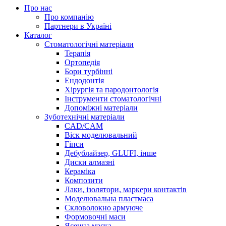
Про нас
Про компанію
Партнери в Україні
Каталог
Стоматологічні матеріали
Терапія
Ортопедія
Бори турбінні
Ендодонтія
Хірургія та пародонтологія
Інструменти стоматологічні
Допоміжні матеріали
Зуботехнічні матеріали
CAD/CAM
Віск моделювальний
Гіпси
Дебублайзер, GLUFI, інше
Диски алмазні
Кераміка
Композити
Лаки, ізолятори, маркери контактів
Моделювальна пластмаса
Скловолокно армуюче
Формовочні маси
Ясенна маска