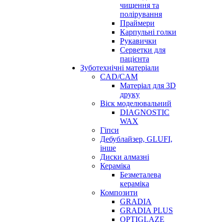
чищення та
полірування
Праймери
Карпульні голки
Рукавички
Серветки для
пацієнта
Зуботехнічні матеріали
CAD/CAM
Матеріал для 3D
друку
Віск моделювальний
DIAGNOSTIC
WAX
Гіпси
Дебублайзер, GLUFI,
інше
Диски алмазні
Кераміка
Безметалева
кераміка
Композити
GRADIA
GRADIA PLUS
OPTIGLAZE