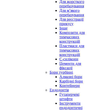
Для жорсткого
перебазування
Для м’якого
перебазування
Для реєстрації
прикусу
Інше
Композити для
тимчасових
конструкцій
Пластмаси для
тимчасових
конструкцій
С-силікони
Цементи для
фіксації
Бори турбінні
Алмазні бори
Карбідні бори
Контейнери
Ендодонтія
Гутаперчеві
штифти
Інструменти
ендодонтичні