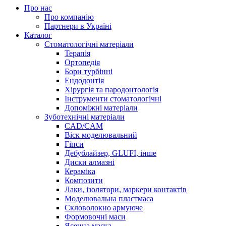
Про нас
Про компанію
Партнери в Україні
Каталог
Стоматологічні матеріали
Терапія
Ортопедія
Бори турбінні
Ендодонтія
Хірургія та пародонтологія
Інструменти стоматологічні
Допоміжні матеріали
Зуботехнічні матеріали
CAD/CAM
Віск моделювальний
Гіпси
Дебублайзер, GLUFI, інше
Диски алмазні
Кераміка
Композити
Лаки, ізолятори, маркери контактів
Моделювальна пластмаса
Скловолокно армуюче
Формовочні маси
Ясенна маска