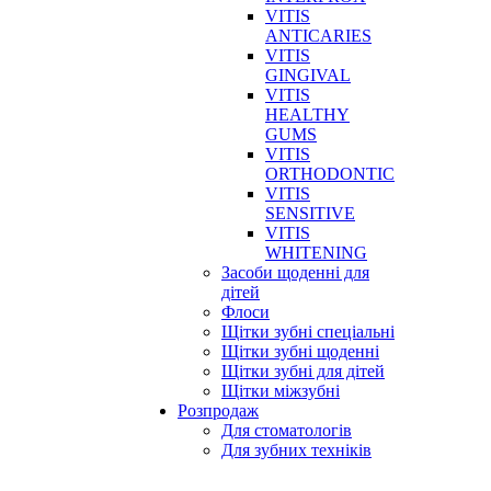
VITIS
ANTICARIES
VITIS
GINGIVAL
VITIS
HEALTHY
GUMS
VITIS
ORTHODONTIC
VITIS
SENSITIVE
VITIS
WHITENING
Засоби щоденні для
дітей
Флоси
Щітки зубні спеціальні
Щітки зубні щоденні
Щітки зубні для дітей
Щітки міжзубні
Розпродаж
Для стоматологів
Для зубних техніків