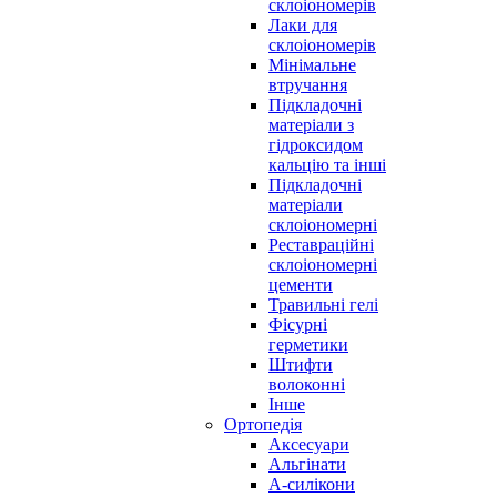
склоіономерів
Лаки для
склоіономерів
Мінімальне
втручання
Підкладочні
матеріали з
гідроксидом
кальцію та інші
Підкладочні
матеріали
склоіономерні
Реставраційні
склоіономерні
цементи
Травильні гелі
Фісурні
герметики
Штифти
волоконні
Інше
Ортопедія
Аксесуари
Альгінати
А-силікони