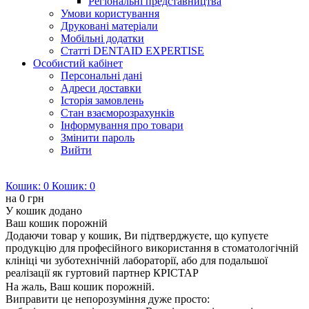
Регіональні представництва
Умови користування
Друковані матеріали
Мобільні додатки
Статті DENTAID EXPERTISE
Особистий кабінет
Персональні дані
Адреси доставки
Історія замовлень
Стан взаєморозрахунків
Інформування про товари
Змінити пароль
Вийти
Кошик:
0
Кошик:
0
на
0 грн
У кошик додано
Ваш кошик порожній
Додаючи товар у кошик, Ви підтверджуєте, що купуєте
продукцію для професійного використання в стоматологічній
клініці чи зуботехнічній лабораторії, або для подальшої
реалізації як гуртовий партнер КРІСТАР
На жаль, Ваш кошик порожній.
Виправити це непорозуміння дуже просто: