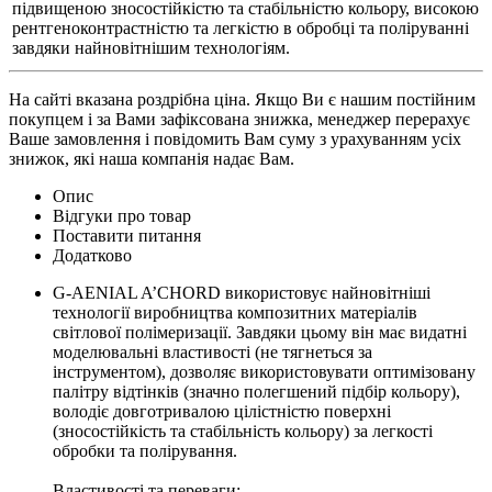
підвищеною зносостійкістю та стабільністю кольору, високою
рентгеноконтрастністю та легкістю в обробці та поліруванні
завдяки найновітнішим технологіям.
На сайті вказана роздрібна ціна. Якщо Ви є нашим постійним
покупцем і за Вами зафіксована знижка, менеджер перерахує
Ваше замовлення і повідомить Вам суму з урахуванням усіх
знижок, які наша компанія надає Вам.
Опис
Відгуки про товар
Поставити питання
Додатково
G-AENIAL A’CHORD використовує найновітніші
технології виробництва композитних матеріалів
світлової полімеризації. Завдяки цьому він має видатні
моделювальні властивості (не тягнеться за
інструментом), дозволяє використовувати оптимізовану
палітру відтінків (значно полегшений підбір кольору),
володіє довготривалою цілістністю поверхні
(зносостійкість та стабільність кольору) за легкості
обробки та полірування.
Властивості та переваги: