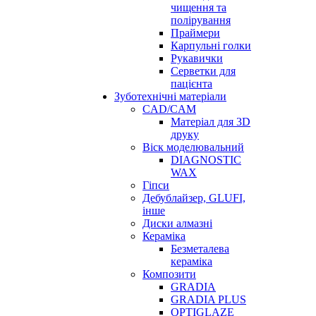
чищення та
полірування
Праймери
Карпульні голки
Рукавички
Серветки для
пацієнта
Зуботехнічні матеріали
CAD/CAM
Матеріал для 3D
друку
Віск моделювальний
DIAGNOSTIC
WAX
Гіпси
Дебублайзер, GLUFI,
інше
Диски алмазні
Кераміка
Безметалева
кераміка
Композити
GRADIA
GRADIA PLUS
OPTIGLAZE