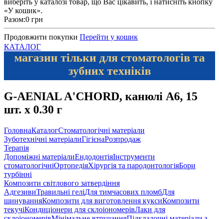
виберіть у каталозі товар, що Вас цікавить, і натисніть кнопку
«У кошик».
Разом:
0 грн
Продовжити покупки
Перейти у кошик
КАТАЛОГ
магазин тільки для стоматологів та
зубних техніків
G-AENIAL A'CHORD, канюлі А6, 15
шт. х 0.30 г
Головна
Каталог
Стоматологічні матеріали
Зуботехнічні матеріали
Гігієна
Розпродаж
Терапія
Допоміжні матеріали
Ендодонтія
Інструменти
стоматологічні
Ортопедія
Хірургія та пародонтологія
Бори
турбінні
Композити світлового затвердіння
Адгезиви
Травильні гелі
Для тимчасових пломб
Для
шинування
Композити для виготовлення кукси
Композити
текучі
Кондиціонери для склоіономерів
Лаки для
склоіономерів
Мінімальне втручання
Підкладочні матеріали з