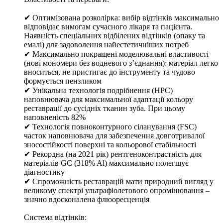
✔ Оптимізована розколірка: вибір відтінків максимально
відповідає вимогам сучасного лікаря та пацієнта.
Наявність спеціальних відбілених відтінків (опаку та
емалі) для задоволення найестетичніших потреб
✔ Максимально покращені моделювальні властивості
(нові мономери без водневого з’єднання): матеріал легко
вноситься, не пристигає до інструменту та чудово
формується пензликом
✔ Унікальна технологія подрібнення (HPC)
наповнювача для максимальної адаптації кольору
реставрації до сусідніх тканин зуба. При цьому
наповненість 82%
✔ Технологія повноконтурного сіланування (FSC)
часток наповнювача для забезпечення довготривалої
зносостійкості поверхні та кольорової стабільності
✔ Рекордна (на 2021 рік) рентгеноконтрастність для
матеріалів GC (318% Al) максимально полегшує
діагностику
✔ Спроможність реставрацій мати природний вигляд у
великому спектрі ультрафіолетового опромінювання –
значно вдосконалена флюоресценція
Система відтінків: