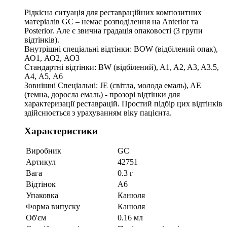
Рідкісна ситуація для реставраційних композитних
матеріалів GC – немає розподілення на Anterior та
Posterior. Але є звична градація опаковості (3 групи
відтінків).
Внутрішні спеціальні відтінки: BOW (відбілений опак),
АО1, АО2, АО3
Стандартні відтінки: BW (відбілений), A1, A2, A3, A3.5,
A4, А5, А6
Зовнішні Спеціальні: JE (світла, молода емаль), AE
(темна, доросла емаль) - прозорі відтінки для
характеризації реставрацій. Простий підбір цих відтінків
здійснюється з урахуванням віку пацієнта.
Характеристики
Виробник
GC
Артикул
42751
Вага
0.3 г
Відтінок
А6
Упаковка
Канюля
Форма випуску
Канюля
Об'єм
0.16 мл