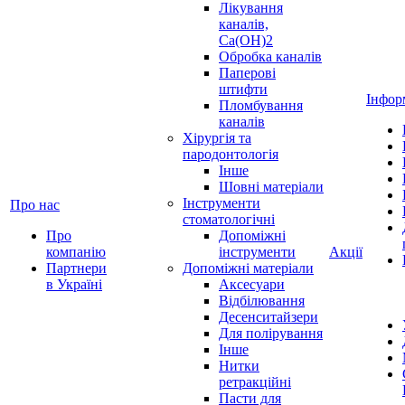
Лікування
каналів,
Ca(OH)2
Обробка каналів
Паперові
штифти
Інфор
Пломбування
каналів
Хірургія та
пародонтологія
Інше
Шовні матеріали
Інструменти
Про нас
стоматологічні
Про
Допоміжні
компанію
інструменти
Акції
Партнери
Допоміжні матеріали
в Україні
Аксесуари
Відбілювання
Десенситайзери
Для полірування
Інше
Нитки
ретракційні
Пасти для