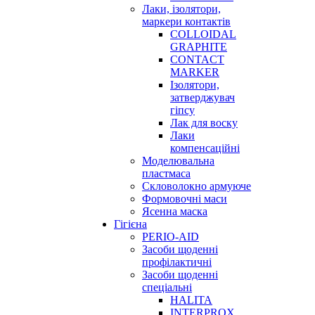
Лаки, ізолятори,
маркери контактів
COLLOIDAL
GRAPHITE
CONTACT
MARKER
Ізолятори,
затверджувач
гіпсу
Лак для воску
Лаки
компенсаційні
Моделювальна
пластмаса
Скловолокно армуюче
Формовочні маси
Ясенна маска
Гігієна
PERIO-AID
Засоби щоденні
профілактичні
Засоби щоденні
спеціальні
HALITA
INTERPROX