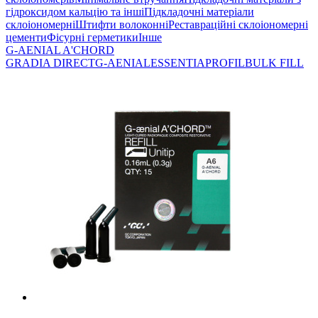
гідроксидом кальцію та інші
Підкладочні матеріали
склоіономерні
Штифти волоконні
Реставраційні склоіономерні
цементи
Фісурні герметики
Інше
G-AENIAL A'CHORD
GRADIA DIRECT
G-AENIAL
ESSENTIA
PROFIL
BULK FILL