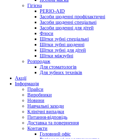
Гігієна
PERIO-AID
Засоби щоденні профілактичні
Засоби щоденні спеціальні
Засоби щоденні для дітей
Флоси
Щітки зубні спеціальні
Щітки зубні щоденні
Щітки зубні для дітей
Щітки міжзубні
Розпродаж
Для стоматологів
Для зубних техніків
Акції
Інформація
Прайси
Виробники
Новини
Навчальні заходи
Клінічні випадки
Питання-відповідь
Доставка та повернення
Контакти
Головний офіс