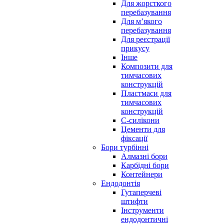
Для жорсткого
перебазування
Для м’якого
перебазування
Для реєстрації
прикусу
Інше
Композити для
тимчасових
конструкцій
Пластмаси для
тимчасових
конструкцій
С-силікони
Цементи для
фіксації
Бори турбінні
Алмазні бори
Карбідні бори
Контейнери
Ендодонтія
Гутаперчеві
штифти
Інструменти
ендодонтичні