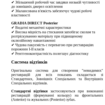
✔ Збільшений робочий час завдяки низькій чутливості
до зовнішніх джерел освітлення
✔ Збалансована в'язкість забезпечує чудові робочі
властивості
GRADIA DIRECT Posterior
✔ Видатні механічні характеристики
✔ Висока міцність на стискання запобігає сколам та
розтріскуванню матеріалу при підвищеному
оклюзійному навантаженні
✔ Чудова пакуємість є перевагою при реставраціях
порожнин I-II класів
✔ Рентгеноконтрастність полегшує діагностику
Система відтінків
Оригінальна система для створення "невидимих"
реставрацій для всіх показань складається зі
Стандартних, Зовнішніх Спеціальних та Внутрішніх
Спеціальних відтінків.
Стандартні відтінки
застосовуються при виконанні
реставрацій (формуванні кольору) на фронтальних
(Anterior) та жувальних (Posterior) зубах.