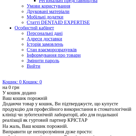
Регіональні представництва
Умови користування
Друковані матеріали
Мобільні додатки
Статті DENTAID EXPERTISE
Особистий кабінет
Персональні дані
Адреси доставки
Історія замовлень
Стан взаєморозрахунків
Інформування про товари
Змінити пароль
Вийти
Кошик:
0
Кошик:
0
на
0 грн
У кошик додано
Ваш кошик порожній
Додаючи товар у кошик, Ви підтверджуєте, що купуєте
продукцію для професійного використання в стоматологічній
клініці чи зуботехнічній лабораторії, або для подальшої
реалізації як гуртовий партнер КРІСТАР
На жаль, Ваш кошик порожній.
Виправити це непорозуміння дуже просто: