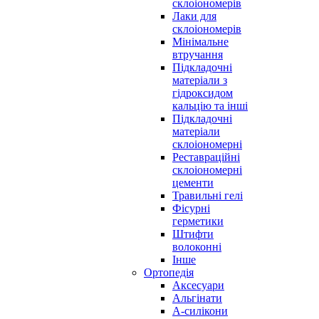
склоіономерів
Лаки для
склоіономерів
Мінімальне
втручання
Підкладочні
матеріали з
гідроксидом
кальцію та інші
Підкладочні
матеріали
склоіономерні
Реставраційні
склоіономерні
цементи
Травильні гелі
Фісурні
герметики
Штифти
волоконні
Інше
Ортопедія
Аксесуари
Альгінати
А-силікони