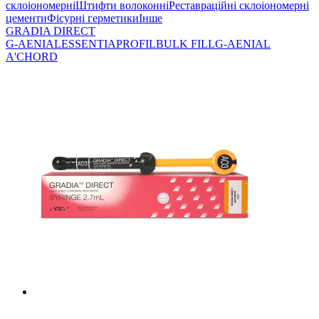
склоіономерні
Штифти волоконні
Реставраційні склоіономерні
цементи
Фісурні герметики
Інше
GRADIA DIRECT
G-AENIAL
ESSENTIA
PROFIL
BULK FILL
G-AENIAL
A'CHORD