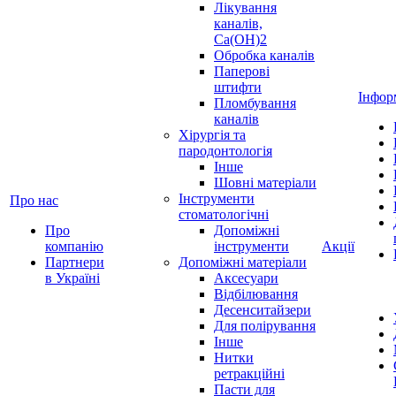
Лікування
каналів,
Ca(OH)2
Обробка каналів
Паперові
штифти
Інфор
Пломбування
каналів
Хірургія та
пародонтологія
Інше
Шовні матеріали
Інструменти
Про нас
стоматологічні
Про
Допоміжні
компанію
інструменти
Акції
Партнери
Допоміжні матеріали
в Україні
Аксесуари
Відбілювання
Десенситайзери
Для полірування
Інше
Нитки
ретракційні
Пасти для