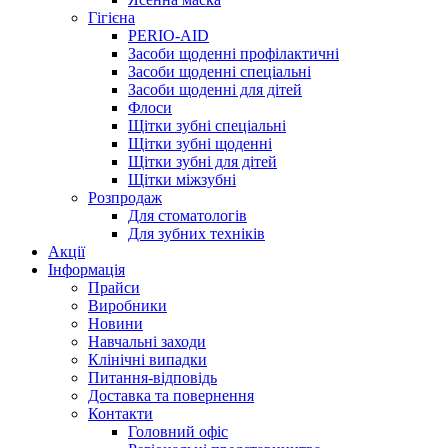
Гігієна
PERIO-AID
Засоби щоденні профілактичні
Засоби щоденні спеціальні
Засоби щоденні для дітей
Флоси
Щітки зубні спеціальні
Щітки зубні щоденні
Щітки зубні для дітей
Щітки міжзубні
Розпродаж
Для стоматологів
Для зубних техніків
Акції
Інформація
Прайси
Виробники
Новини
Навчальні заходи
Клінічні випадки
Питання-відповідь
Доставка та повернення
Контакти
Головний офіс