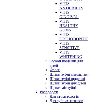
VITIS
ANTICARIES
VITIS
GINGIVAL
VITIS
HEALTHY
GUMS
VITIS
ORTHODONTIC
VITIS
SENSITIVE
VITIS
WHITENING
Засоби щоденні для
дітей
Флоси
Щітки зубні спеціальні
Щітки зубні щоденні
Щітки зубні для дітей
Щітки міжзубні
Розпродаж
Для стоматологів
Для зубних техніків