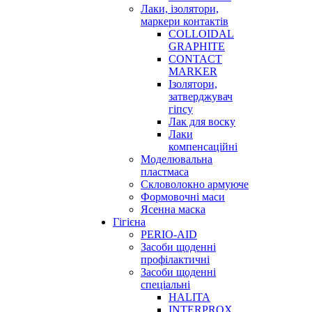
Лаки, ізолятори,
маркери контактів
COLLOIDAL
GRAPHITE
CONTACT
MARKER
Ізолятори,
затверджувач
гіпсу
Лак для воску
Лаки
компенсаційні
Моделювальна
пластмаса
Скловолокно армуюче
Формовочні маси
Ясенна маска
Гігієна
PERIO-AID
Засоби щоденні
профілактичні
Засоби щоденні
спеціальні
HALITA
INTERPROX