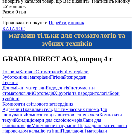
виберіть у каталозі товар, що Вас цікавить, і натисніть кнопку
«У кошик».
Разом:
0 грн
Продовжити покупки
Перейти у кошик
КАТАЛОГ
магазин тільки для стоматологів та
зубних техніків
GRADIA DIRECT AО3, шприц 4 г
Головна
Каталог
Стоматологічні матеріали
Зуботехнічні матеріали
Гігієна
Розпродаж
Терапія
Допоміжні матеріали
Ендодонтія
Інструменти
стоматологічні
Ортопедія
Хірургія та пародонтологія
Бори
турбінні
Композити світлового затвердіння
Адгезиви
Травильні гелі
Для тимчасових пломб
Для
шинування
Композити для виготовлення кукси
Композити
текучі
Кондиціонери для склоіономерів
Лаки для
склоіономерів
Мінімальне втручання
Підкладочні матеріали з
гідроксидом кальцію та інші
Підкладочні матеріали