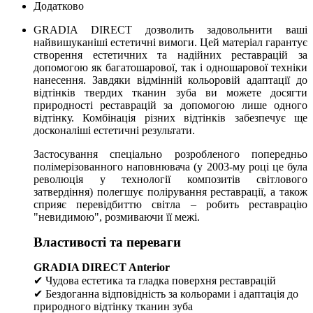
Додатково
GRADIA DIRECT дозволить задовольнити ваші
найвишуканіші естетичні вимоги. Цей матеріал гарантує
створення естетичних та надійних реставрацій за
допомогою як багатошарової, так і одношарової техніки
нанесення. Завдяки відмінній кольоровій адаптації до
відтінків твердих тканин зуба ви можете досягти
природності реставрацій за допомогою лише одного
відтінку. Комбінація різних відтінків забезпечує ще
досконаліші естетичні результати.
Застосування спеціально розробленого попередньо
полімерізованного наповнювача (у 2003-му році це була
революція у технології композитів світлового
затвердіння) полегшує полірування реставрації, а також
сприяє перевідбиттю світла – робить реставрацію
"невидимою", розмиваючи її межі.
Властивості та переваги
GRADIA DIRECT Anterior
✔ Чудова естетика та гладка поверхня реставрацій
✔ Бездоганна відповідність за кольорами і адаптація до
природного відтінку тканин зуба