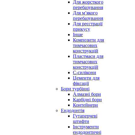
Для жорсткого
перебазування
Для м’якого
перебазування
Для реєстрації
прикусу
Інше
Композити для
тимчасових
конструкцій
Пластмаси для
тимчасових
конструкцій
С-силікони
Цементи для
фіксації
Бори турбінні
Алмазні бори
Карбідні бори
Контейнери
Ендодонтія
Гутаперчеві
штифти
Інструменти
ендодонтичні