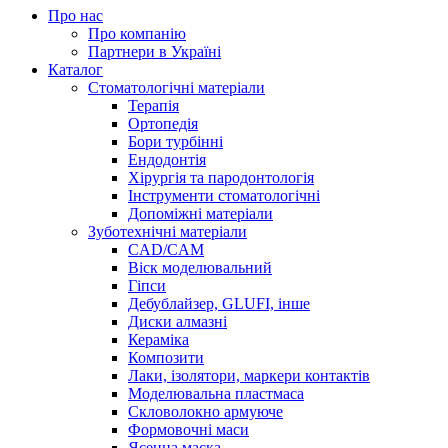
Про нас
Про компанію
Партнери в Україні
Каталог
Стоматологічні матеріали
Терапія
Ортопедія
Бори турбінні
Ендодонтія
Хірургія та пародонтологія
Інструменти стоматологічні
Допоміжні матеріали
Зуботехнічні матеріали
CAD/CAM
Віск моделювальний
Гіпси
Дебублайзер, GLUFI, інше
Диски алмазні
Кераміка
Композити
Лаки, ізолятори, маркери контактів
Моделювальна пластмаса
Скловолокно армуюче
Формовочні маси
Ясенна маска