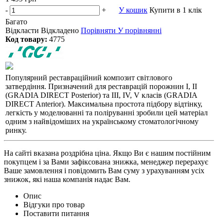
-
+
У кошик
Купити в 1 клік
Багато
Відкласти
Відкладено
Порівняти
У порівнянні
Код товару:
4775
Популярний реставраційний композит світлового
затвердіння. Призначений для реставрацій порожнин I, II
(GRADIA DIRECT Posterior) та III, IV, V класів (GRADIA
DIRECT Anterior). Максимальна простота підбору відтінку,
легкість у моделюванні та поліруванні зробили цей матеріал
одним з найвідоміших на українському стоматологічному
ринку.
На сайті вказана роздрібна ціна. Якщо Ви є нашим постійним
покупцем і за Вами зафіксована знижка, менеджер перерахує
Ваше замовлення і повідомить Вам суму з урахуванням усіх
знижок, які наша компанія надає Вам.
Опис
Відгуки про товар
Поставити питання