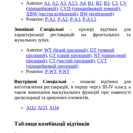
Anterior:
A1
,
A2
,
A3
,
A3.5
,
A4
,
B1
,
B2
,
B3
,
C3
,
CV
(пришийковий)
,
CVD (пришийковий темний)
,
XBW (екстра відбілений)
,
BW (відбілений)
Posterior:
P-A1
,
P-A2
,
P-A3
,
P-A3.5
Зовнішні Спеціальні
– прозорі відтінки для
характеризації реставрацій на фронтальних та
жувальних зубах.
Anterior:
WT (білий прозорий)
,
DT (темний
прозорий)
,
GT (сірий прозорий)
,
NT (природний
прозорий)
,
CT (чистий прозорий)
,
CVT
(пришийковий прозорий)
Posterior:
P-WT
,
P-NT
Внутрішні Спеціальні
– опакові відтінки для
виготовлення реставрацій, в першу чергу III-IV класу, а
також виконання маскувальних функцій при наявності
дисколорації та армуючих елементів.
AO2
,
AO3
,
AO4
Таблиця комбінації відтінків