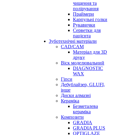
чищення та
полірування
Праймери
Карпульні голки
Рукавички
Серветки для
пацієнта
Зуботехнічні матеріали
CAD/CAM
Матеріал для 3D
друку
Віск моделювальний
DIAGNOSTIC
WAX
Гіпси
Дебублайзер, GLUFI,
інше
Диски алмазні
Кераміка
Безметалева
кераміка
Композити
GRADIA
GRADIA PLUS
OPTIGLAZE