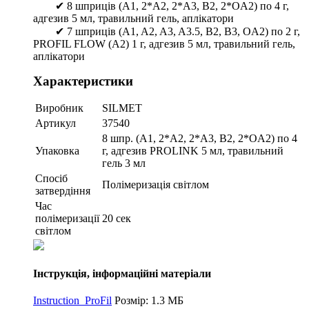
✔ 8 шприців (A1, 2*A2, 2*A3, B2, 2*OA2) по 4 г,
адгезив 5 мл, травильний гель, аплікатори
✔ 7 шприців (A1, A2, A3, A3.5, B2, B3, OA2) по 2 г,
PROFIL FLOW (А2) 1 г, адгезив 5 мл, травильний гель,
аплікатори
Характеристики
Виробник
SILMET
Артикул
37540
8 шпр. (A1, 2*A2, 2*A3, B2, 2*OA2) по 4
Упаковка
г, адгезив PROLINK 5 мл, травильний
гель 3 мл
Спосіб
Полімеризація світлом
затвердіння
Час
полімеризації
20 сек
світлом
Інструкція, інформаційні матеріали
Instruction_ProFil
Розмір: 1.3 МБ