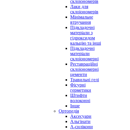
склоіономерів
Лаки для
склоіономерів
Мінімальне
втручання
Підкладочні
матеріали з
гідроксидом
кальцію та інші
Підкладочні
матеріали
склоіономерні
Реставраційні
склоіономерні
цементи
Травильні гелі
Фісурні
герметики
Штифти
волоконні
Інше
Ортопедія
Аксесуари
Альгінати
А-силікони