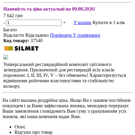
Наявність та ціна актуальні на 09.08.2026!
7 642 грн
-
+
У кошик
Купити в 1 клік
Багато
Відкласти
Відкладено
Порівняти
У порівнянні
Код товару:
37540
Універсальний реставраційний композит світлового
затвердіння. Призначений для реставрацій всіх класів
порожнин: I, II, III, IV, V – без обмежень! Характеризується
відмінними робочими властивостями та стабільністю
кольору.
На сайті вказана роздрібна ціна. Якщо Ви є нашим постійним
покупцем і за Вами зафіксована знижка, менеджер перерахує
Ваше замовлення і повідомить Вам суму з урахуванням усіх
знижок, які наша компанія надає Вам.
Опис
Відгуки про товар