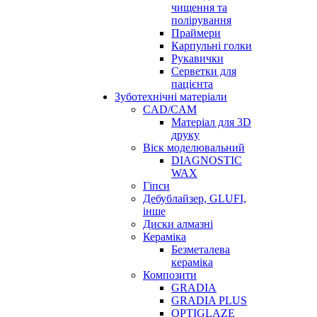
чищення та
полірування
Праймери
Карпульні голки
Рукавички
Серветки для
пацієнта
Зуботехнічні матеріали
CAD/CAM
Матеріал для 3D
друку
Віск моделювальний
DIAGNOSTIC
WAX
Гіпси
Дебублайзер, GLUFI,
інше
Диски алмазні
Кераміка
Безметалева
кераміка
Композити
GRADIA
GRADIA PLUS
OPTIGLAZE