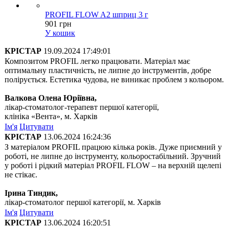
PROFIL FLOW A2 шприц 3 г
901 грн
У кошик
КРІСТАР
19.09.2024 17:49:01
Композитом PROFІL легко працювати. Матеріал має
оптимальну пластичність, не липне до інструментів, добре
полірується. Естетика чудова, не виникає проблем з кольором.
Валкова Олена Юріївна,
лікар-стоматолог-терапевт першої категорії,
клініка «Вента», м. Харків
Ім'я
Цитувати
КРІСТАР
13.06.2024 16:24:36
З матеріалом PROFIL працюю кілька років. Дуже приємний у
роботі, не липне до інструменту, кольоростабільний. Зручний
у роботі і рідкий матеріал PROFIL FLOW – на верхній щелепі
не стікає.
Ірина Тиндик,
лікар-стоматолог першої категорії, м. Харків
Ім'я
Цитувати
КРІСТАР
13.06.2024 16:20:51