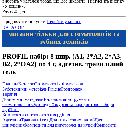
виберіть у каталозі товар, що Вас цікавить, і натисніть кнопку
«У кошик».
Разом:
0 грн
Продовжити покупки
Перейти у кошик
КАТАЛОГ
магазин тільки для стоматологів та
зубних техніків
PROFIL набір: 8 шпр. (A1, 2*A2, 2*A3,
B2, 2*OA2) по 4 г, адгезив, травильний
гель
Головна
Каталог
Стоматологічні матеріали
Зуботехнічні матеріали
Гігієна
Розпродаж
Терапія
Допоміжні матеріали
Ендодонтія
Інструменти
стоматологічні
Ортопедія
Хірургія та пародонтологія
Бори
турбінні
Композити світлового затвердіння
Адгезиви
Травильні гелі
Для тимчасових пломб
Для
шинування
Композити для виготовлення кукси
Композити