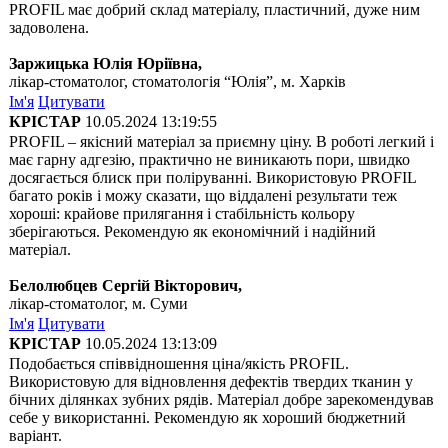
PROFIL має добрий склад матеріалу, пластичний, дуже ним
задоволена.
Заржицька Юлія Юріївна,
лікар-стоматолог, стоматологія “Юлія”, м. Харків
Ім'я
Цитувати
КРІСТАР
10.05.2024 13:19:55
PROFIL – якісний матеріал за приємну ціну. В роботі легкий і
має гарну адгезію, практично не виникають пори, швидко
досягається блиск при поліруванні. Використовую PROFIL
багато років і можу сказати, що віддалені результати теж
хороші: крайове прилягання і стабільність кольору
зберігаються. Рекомендую як економічний і надійний
матеріал.
Белолюбцев Сергій Вікторович,
лікар-стоматолог, м. Суми
Ім'я
Цитувати
КРІСТАР
10.05.2024 13:13:09
Подобається співвідношення ціна/якість PROFIL.
Використовую для відновлення дефектів твердих тканин у
бічних ділянках зубних рядів. Матеріал добре зарекомендував
себе у використанні. Рекомендую як хороший бюджетний
варіант.