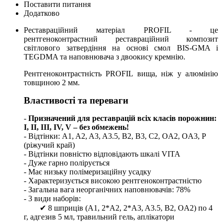
Поставити питання
Додатково
Реставраційний матеріал PROFIL - це
рентгеноконтрастний реставраційний композит
світлового затвердіння на основі смол BIS-GMA і
TEGDMA та наповнювача з двоокису кремнію.
Рентгеноконтрастність PROFIL вища, ніж у алюмінію
товщиною 2 мм.
Властивості та переваги
-
Призначений для реставрацій всіх класів порожнин:
I, II, III, IV, V – без обмежень!
- Відтінки: A1, A2, A3, A3.5, B2, B3, C2, OA2, OA3, Р
(ріжучий край)
- Відтінки повністю відповідають шкалі VITA
- Дуже гарно полірується
- Має низьку полімеризаційну усадку
- Характеризується високою рентгеноконтрастністю
- Загальна вага неорганічних наповнювачів: 78%
- 3 види наборів:
✔ 8 шприців (A1, 2*A2, 2*A3, A3.5, B2, OA2) по 4
г, адгезив 5 мл, травильний гель, аплікатори