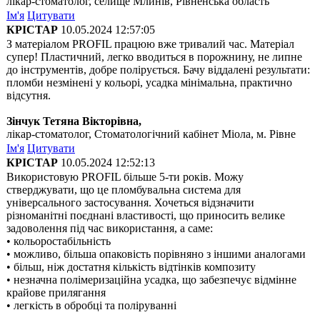
лікар-стоматолог, селище Млинів, Рівненська область
Ім'я
Цитувати
КРІСТАР
10.05.2024 12:57:05
З матеріалом PROFIL працюю вже тривалий час. Матеріал
супер! Пластичний, легко вводиться в порожнину, не липне
до інструментів, добре полірується. Бачу віддалені результати:
пломби незмінені у кольорі, усадка мінімальна, практично
відсутня.
Зінчук Тетяна Вікторівна,
лікар-стоматолог, Стоматологічний кабінет Міола, м. Рівне
Ім'я
Цитувати
КРІСТАР
10.05.2024 12:52:13
Використовую PROFIL більше 5-ти років. Можу
стверджувати, що це пломбувальна система для
універсального застосування. Хочеться відзначити
різноманітні поєднані властивості, що приносить велике
задоволення під час використання, а саме:
• кольоростабільність
• можливо, більша опаковість порівняно з іншими аналогами
• більш, ніж достатня кількість відтінків композиту
• незначна полімеризаційна усадка, що забезпечує відмінне
крайове прилягання
• легкість в обробці та поліруванні