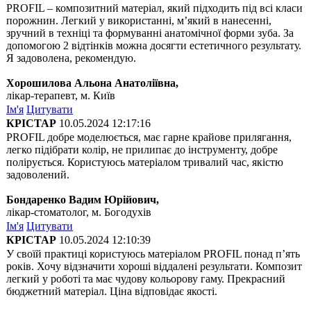
PROFIL – композитний матеріал, який підходить під всі класи
порожнин. Легкий у використанні, м’який в нанесенні,
зручний в техніці та формуванні анатомічної форми зуба. За
допомогою 2 відтінків можна досягти естетичного результату.
Я задоволена, рекомендую.
Хорошилова Альона Анатоліївна,
лікар-терапевт, м. Київ
Ім'я
Цитувати
КРІСТАР
10.05.2024 12:17:16
PROFIL добре моделюється, має гарне крайове прилягання,
легко підібрати колір, не прилипає до інструменту, добре
полірується. Користуюсь матеріалом тривалий час, якістю
задоволений.
Бондаренко Вадим Юрійович,
лікар-стоматолог, м. Богодухів
Ім'я
Цитувати
КРІСТАР
10.05.2024 12:10:39
У своїй практиці користуюсь матеріалом PROFIL понад п’ять
років. Хочу відзначити хороші віддалені результати. Композит
легкий у роботі та має чудову кольорову гаму. Прекрасний
бюджетний матеріал. Ціна відповідає якості.