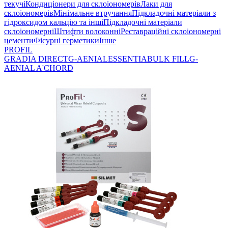
текучі
Кондиціонери для склоіономерів
Лаки для
склоіономерів
Мінімальне втручання
Підкладочні матеріали з
гідроксидом кальцію та інші
Підкладочні матеріали
склоіономерні
Штифти волоконні
Реставраційні склоіономерні
цементи
Фісурні герметики
Інше
PROFIL
GRADIA DIRECT
G-AENIAL
ESSENTIA
BULK FILL
G-
AENIAL A'CHORD