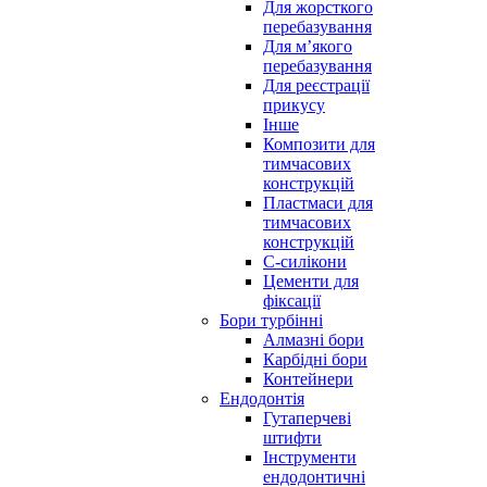
Для жорсткого
перебазування
Для м’якого
перебазування
Для реєстрації
прикусу
Інше
Композити для
тимчасових
конструкцій
Пластмаси для
тимчасових
конструкцій
С-силікони
Цементи для
фіксації
Бори турбінні
Алмазні бори
Карбідні бори
Контейнери
Ендодонтія
Гутаперчеві
штифти
Інструменти
ендодонтичні