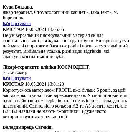
Куца Богдана,
лікар-терапевт, Стоматологічний кабінет «ДанаДент», м.
Бориспіль
Ім'я
Цитувати
КРІСТАР
10.05.2024 13:05:06
Це універсальний пломбувальний матеріал як для
фронтальної, так і для жувальної групи зубів. Використовуємо
цей матеріал протягом багатьох років і відзначаємо відмінний
результат, мінімальна усадка, різні види відтінків, які
адаптуються під тканини зуба.
Лікарі-терапевти клініки КОСМОДЕНТ,
м. Житомир
Ім'я
Цитувати
КРІСТАР
10.05.2024 13:01:28
Користуємось матеріалом PROFIL вже більше 5 років, за цей
час матеріал чудово себе зарекомендував. У своїй ціновій ніші
один з найкращих матеріалів, колір не змінює з часом, досить
пластичний. Єдине, його кольори А2 та А3 досить жовті, але
В2 і В3 навпаки не мають “жовтинки” і дуже часто
використовуються у реставрації.
Володимирець Євгенія,