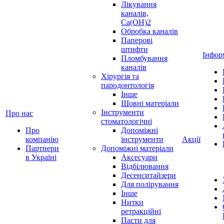
Лікування
каналів,
Ca(OH)2
Обробка каналів
Паперові
штифти
Інфор
Пломбування
каналів
Хірургія та
пародонтологія
Інше
Шовні матеріали
Інструменти
Про нас
стоматологічні
Про
Допоміжні
компанію
інструменти
Акції
Партнери
Допоміжні матеріали
в Україні
Аксесуари
Відбілювання
Десенситайзери
Для полірування
Інше
Нитки
ретракційні
Пасти для