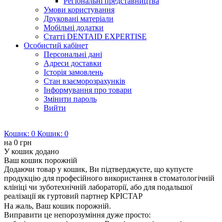
Регіональні представництва
Умови користування
Друковані матеріали
Мобільні додатки
Статті DENTAID EXPERTISE
Особистий кабінет
Персональні дані
Адреси доставки
Історія замовлень
Стан взаєморозрахунків
Інформування про товари
Змінити пароль
Вийти
Кошик:
0
Кошик:
0
на
0 грн
У кошик додано
Ваш кошик порожній
Додаючи товар у кошик, Ви підтверджуєте, що купуєте
продукцію для професійного використання в стоматологічній
клініці чи зуботехнічній лабораторії, або для подальшої
реалізації як гуртовий партнер КРІСТАР
На жаль, Ваш кошик порожній.
Виправити це непорозуміння дуже просто: