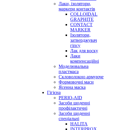
Лаки, ізолятори,
маркери контактів
COLLOIDAL
GRAPHITE
CONTACT
MARKER
Ізолятори,
затверджувач
гіпсу
Лак для воску
Лаки
компенсаційні
Моделювальна
пластмаса
Скловолокно армуюче
Формовочні маси
Ясенна маска
Гігієна
PERIO-AID
Засоби щоденні
профілактичні
Засоби щоденні
спеціальні
HALITA
INTERPROX