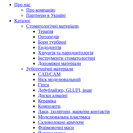
Про нас
Про компанію
Партнери в Україні
Каталог
Стоматологічні матеріали
Терапія
Ортопедія
Бори турбінні
Ендодонтія
Хірургія та пародонтологія
Інструменти стоматологічні
Допоміжні матеріали
Зуботехнічні матеріали
CAD/CAM
Віск моделювальний
Гіпси
Дебублайзер, GLUFI, інше
Диски алмазні
Кераміка
Композити
Лаки, ізолятори, маркери контактів
Моделювальна пластмаса
Скловолокно армуюче
Формовочні маси
Ясенна маска