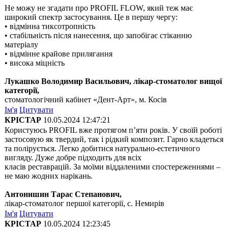
Не можу не згадати про PROFIL FLOW, який теж має
широкий спектр застосування. Це в першу чергу:
• відмінна тиксотропність
• стабільність після нанесення, що запобігає стіканню
матеріалу
• відмінне крайове прилягання
• висока міцність
Лукашко Володимир Васильович, лікар-стоматолог вищої
категорії,
стоматологічний кабінет «Дент-Арт», м. Косів
Ім'я
Цитувати
КРІСТАР
10.05.2024 12:47:21
Користуюсь PROFIL вже протягом п’яти років. У своїй роботі
застосовую як твердий, так і рідкий композит. Гарно кладеться
та полірується. Легко добитися натурально-естетичного
вигляду. Дуже добре підходить для всіх
класів реставрацій. За моїми віддаленими спостереженнями –
не маю жодних нарікань.
Антонишин Тарас Степанович,
лікар-стоматолог першої категорії, с. Немирів
Ім'я
Цитувати
КРІСТАР
10.05.2024 12:23:45