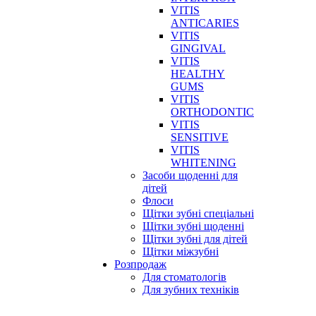
VITIS
ANTICARIES
VITIS
GINGIVAL
VITIS
HEALTHY
GUMS
VITIS
ORTHODONTIC
VITIS
SENSITIVE
VITIS
WHITENING
Засоби щоденні для
дітей
Флоси
Щітки зубні спеціальні
Щітки зубні щоденні
Щітки зубні для дітей
Щітки міжзубні
Розпродаж
Для стоматологів
Для зубних техніків