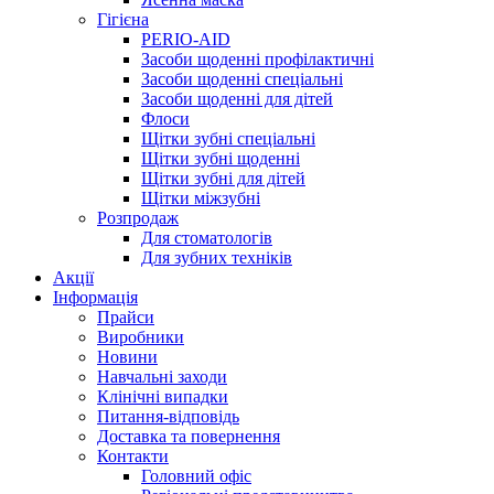
Гігієна
PERIO-AID
Засоби щоденні профілактичні
Засоби щоденні спеціальні
Засоби щоденні для дітей
Флоси
Щітки зубні спеціальні
Щітки зубні щоденні
Щітки зубні для дітей
Щітки міжзубні
Розпродаж
Для стоматологів
Для зубних техніків
Акції
Інформація
Прайси
Виробники
Новини
Навчальні заходи
Клінічні випадки
Питання-відповідь
Доставка та повернення
Контакти
Головний офіс