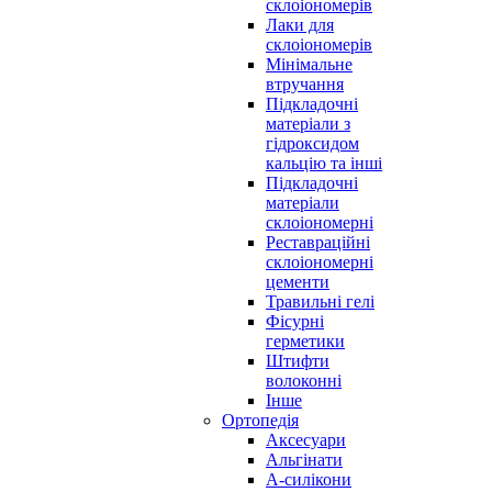
склоіономерів
Лаки для
склоіономерів
Мінімальне
втручання
Підкладочні
матеріали з
гідроксидом
кальцію та інші
Підкладочні
матеріали
склоіономерні
Реставраційні
склоіономерні
цементи
Травильні гелі
Фісурні
герметики
Штифти
волоконні
Інше
Ортопедія
Аксесуари
Альгінати
А-силікони