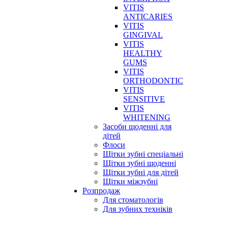
VITIS
ANTICARIES
VITIS
GINGIVAL
VITIS
HEALTHY
GUMS
VITIS
ORTHODONTIC
VITIS
SENSITIVE
VITIS
WHITENING
Засоби щоденні для
дітей
Флоси
Щітки зубні спеціальні
Щітки зубні щоденні
Щітки зубні для дітей
Щітки міжзубні
Розпродаж
Для стоматологів
Для зубних техніків