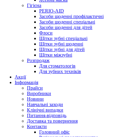
Гігієна
PERIO-AID
Засоби щоденні профілактичні
Засоби щоденні спеціальні
Засоби щоденні для дітей
Флоси
Щітки зубні спеціальні
Щітки зубні щоденні
Щітки зубні для дітей
Щітки міжзубні
Розпродаж
Для стоматологів
Для зубних техніків
Акції
Інформація
Прайси
Виробники
Новини
Навчальні заходи
Клінічні випадки
Питання-відповідь
Доставка та повернення
Контакти
Головний офіс