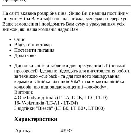
На сайті вказана роздрібна ціна. Якщо Ви є нашим постійним
покупцем і за Вами зафіксована знижка, менеджер перерахує
Ваше замовлення і повідомить Вам суму з урахуванням усіх
знижок, які наша компанія надає Вам.
Опис
Відгуки про товар
Поставити питання
Додатково
Дисилікат-літієві таблетки для пресування LT (низької
прозорості). Ідеально підходять для виготовлення роботи
за технікою «cut-back» та для повного нашарування
кераміки. Лінійка відтінків Vita* та компактна лінійка
кольорів, що відповідає концепції «one-body».
Відтінки:
4 One body-відтінків (LТ-A, LT-B, LT-C,LT-D)
16- V-відтінків (LT-A1 - LT-D4)
3 відтінки "Bleach" (LT-B0, LT-B0+, LT-B00)
Характеристики
Артикул
43937