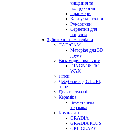
чищення та
полірування
Праймери
Карпульні голки
Рукавички
Серветки для
пацієнта
Зуботехнічні матеріали
CAD/CAM
Матеріал для 3D
друку
Віск моделювальний
DIAGNOSTIC
WAX
Гіпси
Дебублайзер, GLUFI,
інше
Диски алмазні
Кераміка
Безметалева
кераміка
Композити
GRADIA
GRADIA PLUS
OPTIGLAZE