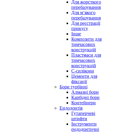
Для жорсткого
перебазування
Для м’якого
перебазування
Для реєстрації
прикусу
Інше
Композити для
тимчасових
конструкцій
Пластмаси для
тимчасових
конструкцій
С-силікони
Цементи для
фіксації
Бори турбінні
Алмазні бори
Карбідні бори
Контейнери
Ендодонтія
Гутаперчеві
штифти
Інструменти
ендодонтичні