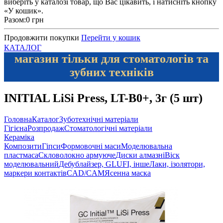
виберіть у каталозі товар, що Вас цікавить, і натисніть кнопку
«У кошик».
Разом:
0 грн
Продовжити покупки
Перейти у кошик
КАТАЛОГ
магазин тільки для стоматологів та
зубних техніків
INITIAL LiSi Press, LT-B0+, 3г (5 шт)
Головна
Каталог
Зуботехнічні матеріали
Гігієна
Розпродаж
Стоматологічні матеріали
Кераміка
Композити
Гіпси
Формовочні маси
Моделювальна
пластмаса
Скловолокно армуюче
Диски алмазні
Віск
моделювальний
Дебублайзер, GLUFI, інше
Лаки, ізолятори,
маркери контактів
CAD/CAM
Ясенна маска