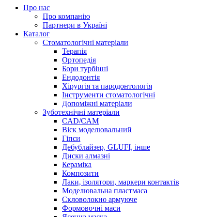
Про нас
Про компанію
Партнери в Україні
Каталог
Стоматологічні матеріали
Терапія
Ортопедія
Бори турбінні
Ендодонтія
Хірургія та пародонтологія
Інструменти стоматологічні
Допоміжні матеріали
Зуботехнічні матеріали
CAD/CAM
Віск моделювальний
Гіпси
Дебублайзер, GLUFI, інше
Диски алмазні
Кераміка
Композити
Лаки, ізолятори, маркери контактів
Моделювальна пластмаса
Скловолокно армуюче
Формовочні маси
Ясенна маска