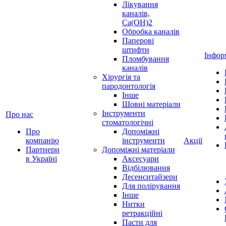
Лікування
каналів,
Ca(OH)2
Обробка каналів
Паперові
штифти
Інфор
Пломбування
каналів
Хірургія та
пародонтологія
Інше
Шовні матеріали
Інструменти
Про нас
стоматологічні
Про
Допоміжні
компанію
інструменти
Акції
Партнери
Допоміжні матеріали
в Україні
Аксесуари
Відбілювання
Десенситайзери
Для полірування
Інше
Нитки
ретракційні
Пасти для