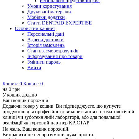
Регіональні представництва
Умови користування
Друковані матеріали
Мобільні додатки
Статті DENTAID EXPERTISE
Особистий кабінет
Персональні дані
Адреси доставки
Історія замовлень
Стан взаєморозрахунків
Інформування про товари
Змінити пароль
Вийти
Кошик:
0
Кошик:
0
на
0 грн
У кошик додано
Ваш кошик порожній
Додаючи товар у кошик, Ви підтверджуєте, що купуєте
продукцію для професійного використання в стоматологічній
клініці чи зуботехнічній лабораторії, або для подальшої
реалізації як гуртовий партнер КРІСТАР
На жаль, Ваш кошик порожній.
Виправити це непорозуміння дуже просто: