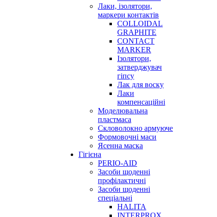
Лаки, ізолятори,
маркери контактів
COLLOIDAL
GRAPHITE
CONTACT
MARKER
Ізолятори,
затверджувач
гіпсу
Лак для воску
Лаки
компенсаційні
Моделювальна
пластмаса
Скловолокно армуюче
Формовочні маси
Ясенна маска
Гігієна
PERIO-AID
Засоби щоденні
профілактичні
Засоби щоденні
спеціальні
HALITA
INTERPROX