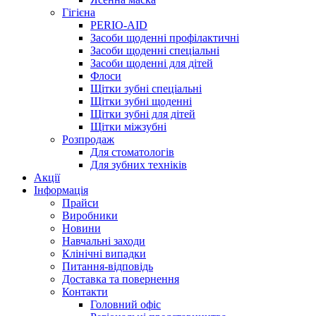
Гігієна
PERIO-AID
Засоби щоденні профілактичні
Засоби щоденні спеціальні
Засоби щоденні для дітей
Флоси
Щітки зубні спеціальні
Щітки зубні щоденні
Щітки зубні для дітей
Щітки міжзубні
Розпродаж
Для стоматологів
Для зубних техніків
Акції
Інформація
Прайси
Виробники
Новини
Навчальні заходи
Клінічні випадки
Питання-відповідь
Доставка та повернення
Контакти
Головний офіс