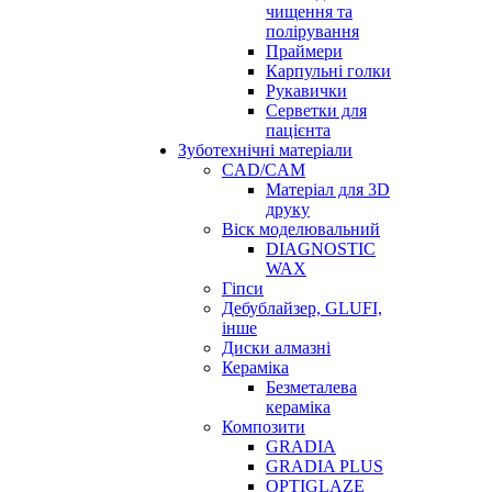
чищення та
полірування
Праймери
Карпульні голки
Рукавички
Серветки для
пацієнта
Зуботехнічні матеріали
CAD/CAM
Матеріал для 3D
друку
Віск моделювальний
DIAGNOSTIC
WAX
Гіпси
Дебублайзер, GLUFI,
інше
Диски алмазні
Кераміка
Безметалева
кераміка
Композити
GRADIA
GRADIA PLUS
OPTIGLAZE