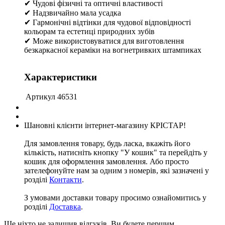
✔ Чудові фізичні та оптичні властивості
✔ Надзвичайно мала усадка
✔ Гармонічні відтінки для чудової відповідності
кольорам та естетиці природних зубів
✔ Може використовуватися для виготовлення
безкаркасної кераміки на вогнетривких штампиках
Характеристики
Артикул
46531
Шановні клієнти інтернет-магазину КРІСТАР!
Для замовлення товару, будь ласка, вкажіть його
кількість, натисніть кнопку "У кошик" та перейдіть у
кошик для оформлення замовлення. Або просто
зателефонуйте нам за одним з номерів, які зазначені у
розділі
Контакти
.
З умовами доставки товару просимо ознайомитись у
розділі
Доставка
.
Ще ніхто не залишив відгуків. Ви будете першим.