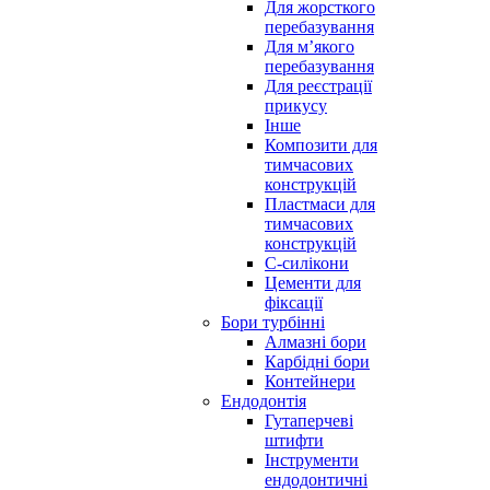
Для жорсткого
перебазування
Для м’якого
перебазування
Для реєстрації
прикусу
Інше
Композити для
тимчасових
конструкцій
Пластмаси для
тимчасових
конструкцій
С-силікони
Цементи для
фіксації
Бори турбінні
Алмазні бори
Карбідні бори
Контейнери
Ендодонтія
Гутаперчеві
штифти
Інструменти
ендодонтичні