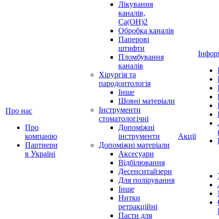
Лікування
каналів,
Ca(OH)2
Обробка каналів
Паперові
штифти
Інфор
Пломбування
каналів
Хірургія та
пародонтологія
Інше
Шовні матеріали
Інструменти
Про нас
стоматологічні
Про
Допоміжні
компанію
інструменти
Акції
Партнери
Допоміжні матеріали
в Україні
Аксесуари
Відбілювання
Десенситайзери
Для полірування
Інше
Нитки
ретракційні
Пасти для