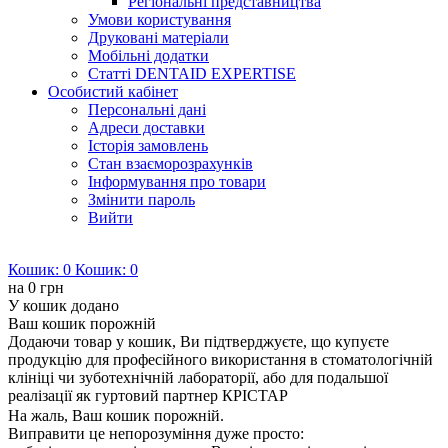
Регіональні представництва
Умови користування
Друковані матеріали
Мобільні додатки
Статті DENTAID EXPERTISE
Особистий кабінет
Персональні дані
Адреси доставки
Історія замовлень
Стан взаєморозрахунків
Інформування про товари
Змінити пароль
Вийти
Кошик:
0
Кошик:
0
на
0 грн
У кошик додано
Ваш кошик порожній
Додаючи товар у кошик, Ви підтверджуєте, що купуєте
продукцію для професійного використання в стоматологічній
клініці чи зуботехнічній лабораторії, або для подальшої
реалізації як гуртовий партнер КРІСТАР
На жаль, Ваш кошик порожній.
Виправити це непорозуміння дуже просто: