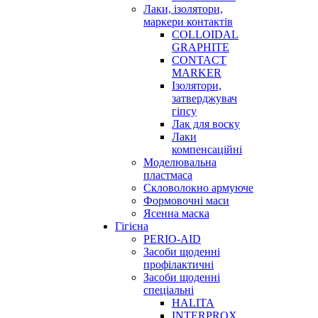
Лаки, ізолятори,
маркери контактів
COLLOIDAL
GRAPHITE
CONTACT
MARKER
Ізолятори,
затверджувач
гіпсу
Лак для воску
Лаки
компенсаційні
Моделювальна
пластмаса
Скловолокно армуюче
Формовочні маси
Ясенна маска
Гігієна
PERIO-AID
Засоби щоденні
профілактичні
Засоби щоденні
спеціальні
HALITA
INTERPROX