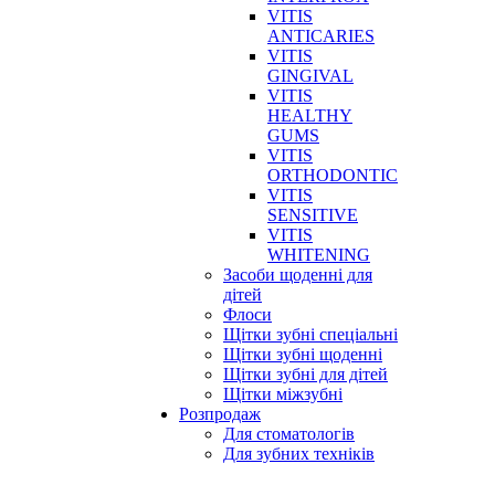
VITIS
ANTICARIES
VITIS
GINGIVAL
VITIS
HEALTHY
GUMS
VITIS
ORTHODONTIC
VITIS
SENSITIVE
VITIS
WHITENING
Засоби щоденні для
дітей
Флоси
Щітки зубні спеціальні
Щітки зубні щоденні
Щітки зубні для дітей
Щітки міжзубні
Розпродаж
Для стоматологів
Для зубних техніків