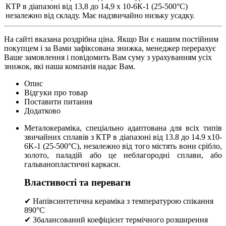
КТР в діапазоні від 13,8 до 14,9 х 10-6К-1 (25-500°С)
незалежно від складу. Має надзвичайно низьку усадку.
На сайті вказана роздрібна ціна. Якщо Ви є нашим постійним
покупцем і за Вами зафіксована знижка, менеджер перерахує
Ваше замовлення і повідомить Вам суму з урахуванням усіх
знижок, які наша компанія надає Вам.
Опис
Відгуки про товар
Поставити питання
Додатково
Металокераміка, спеціально адаптована для всіх типів
звичайних сплавів з КТР в діапазоні від 13.8 до 14.9 x10-
6K-1 (25-500°C), незалежно від того містять вони срібло,
золото, паладій або це неблагородні сплави, або
гальванопластичні каркаси.
Властивості та переваги
✔ Напівсинтетична кераміка з температурою спікання
890°C
✔ Збалансований коефіцієнт термічного розширення