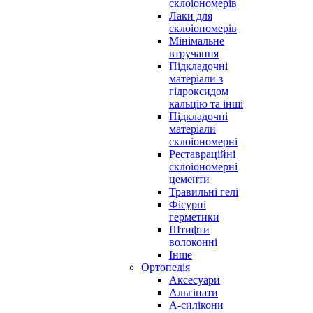
склоіономерів
Лаки для
склоіономерів
Мінімальне
втручання
Підкладочні
матеріали з
гідроксидом
кальцію та інші
Підкладочні
матеріали
склоіономерні
Реставраційні
склоіономерні
цементи
Травильні гелі
Фісурні
герметики
Штифти
волоконні
Інше
Ортопедія
Аксесуари
Альгінати
А-силікони