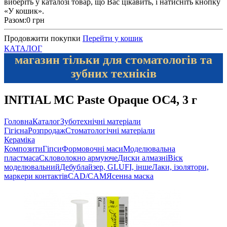
виберіть у каталозі товар, що Вас цікавить, і натисніть кнопку
«У кошик».
Разом:
0 грн
Продовжити покупки
Перейти у кошик
КАТАЛОГ
магазин тільки для стоматологів та
зубних техніків
INITIAL MC Paste Opaque OC4, 3 г
Головна
Каталог
Зуботехнічні матеріали
Гігієна
Розпродаж
Стоматологічні матеріали
Кераміка
Композити
Гіпси
Формовочні маси
Моделювальна
пластмаса
Скловолокно армуюче
Диски алмазні
Віск
моделювальний
Дебублайзер, GLUFI, інше
Лаки, ізолятори,
маркери контактів
CAD/CAM
Ясенна маска