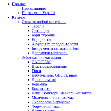
Про нас
Про компанію
Партнери в Україні
Каталог
Стоматологічні матеріали
Терапія
Ортопедія
Бори турбінні
Ендодонтія
Хірургія та пародонтологія
Інструменти стоматологічні
Допоміжні матеріали
Зуботехнічні матеріали
CAD/CAM
Віск моделювальний
Гіпси
Дебублайзер, GLUFI, інше
Диски алмазні
Кераміка
Композити
Лаки, ізолятори, маркери контактів
Моделювальна пластмаса
Скловолокно армуюче
Формовочні маси
Ясенна маска