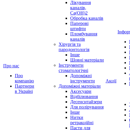
Лікування
каналів,
Ca(OH)2
Обробка каналів
Паперові
штифти
Інфор
Пломбування
каналів
Хірургія та
пародонтологія
Інше
Шовні матеріали
Інструменти
Про нас
стоматологічні
Про
Допоміжні
компанію
інструменти
Акції
Партнери
Допоміжні матеріали
в Україні
Аксесуари
Відбілювання
Десенситайзери
Для полірування
Інше
Нитки
ретракційні
Пасти для