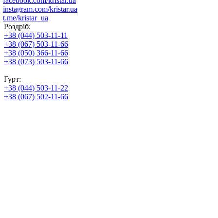
facebook.com/kristar.ua
instagram.com/kristar.ua
t.me/kristar_ua
Роздріб:
+38 (044) 503-11-11
+38 (067) 503-11-66
+38 (050) 366-11-66
+38 (073) 503-11-66
Гурт:
+38 (044) 503-11-22
+38 (067) 502-11-66