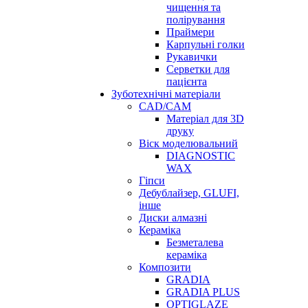
чищення та
полірування
Праймери
Карпульні голки
Рукавички
Серветки для
пацієнта
Зуботехнічні матеріали
CAD/CAM
Матеріал для 3D
друку
Віск моделювальний
DIAGNOSTIC
WAX
Гіпси
Дебублайзер, GLUFI,
інше
Диски алмазні
Кераміка
Безметалева
кераміка
Композити
GRADIA
GRADIA PLUS
OPTIGLAZE