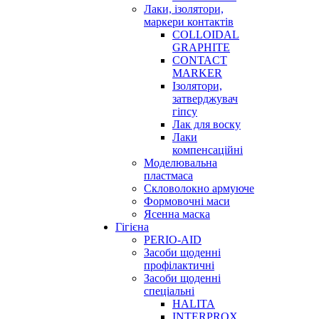
Лаки, ізолятори,
маркери контактів
COLLOIDAL
GRAPHITE
CONTACT
MARKER
Ізолятори,
затверджувач
гіпсу
Лак для воску
Лаки
компенсаційні
Моделювальна
пластмаса
Скловолокно армуюче
Формовочні маси
Ясенна маска
Гігієна
PERIO-AID
Засоби щоденні
профілактичні
Засоби щоденні
спеціальні
HALITA
INTERPROX