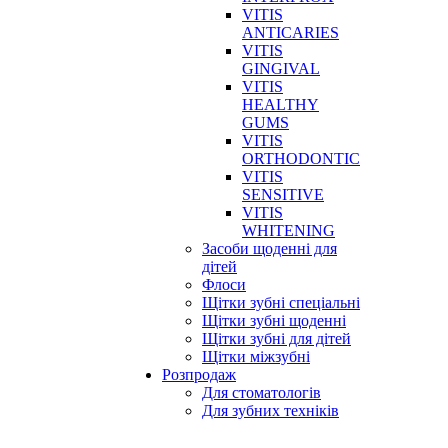
VITIS
ANTICARIES
VITIS
GINGIVAL
VITIS
HEALTHY
GUMS
VITIS
ORTHODONTIC
VITIS
SENSITIVE
VITIS
WHITENING
Засоби щоденні для
дітей
Флоси
Щітки зубні спеціальні
Щітки зубні щоденні
Щітки зубні для дітей
Щітки міжзубні
Розпродаж
Для стоматологів
Для зубних техніків