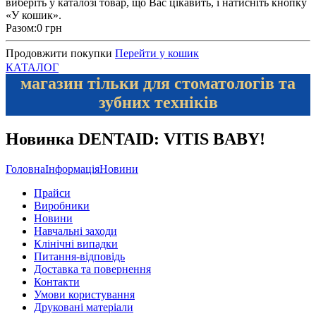
виберіть у каталозі товар, що Вас цікавить, і натисніть кнопку
«У кошик».
Разом:
0 грн
Продовжити покупки
Перейти у кошик
КАТАЛОГ
магазин тільки для стоматологів та
зубних техніків
Новинка DENTAID: VITIS BABY!
Головна
Інформація
Новини
Прайси
Виробники
Новини
Навчальні заходи
Клінічні випадки
Питання-відповідь
Доставка та повернення
Контакти
Умови користування
Друковані матеріали