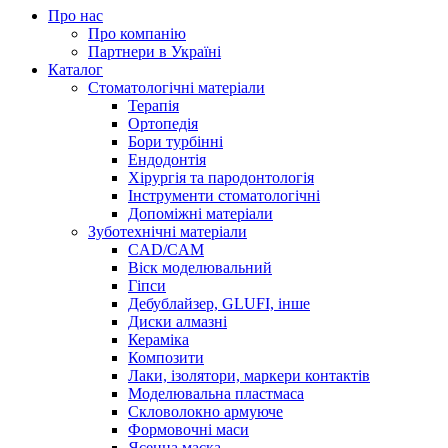
Про нас
Про компанію
Партнери в Україні
Каталог
Стоматологічні матеріали
Терапія
Ортопедія
Бори турбінні
Ендодонтія
Хірургія та пародонтологія
Інструменти стоматологічні
Допоміжні матеріали
Зуботехнічні матеріали
CAD/CAM
Віск моделювальний
Гіпси
Дебублайзер, GLUFI, інше
Диски алмазні
Кераміка
Композити
Лаки, ізолятори, маркери контактів
Моделювальна пластмаса
Скловолокно армуюче
Формовочні маси
Ясенна маска