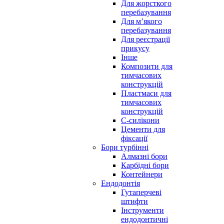
Для жорсткого
перебазування
Для м’якого
перебазування
Для реєстрації
прикусу
Інше
Композити для
тимчасових
конструкцій
Пластмаси для
тимчасових
конструкцій
С-силікони
Цементи для
фіксації
Бори турбінні
Алмазні бори
Карбідні бори
Контейнери
Ендодонтія
Гутаперчеві
штифти
Інструменти
ендодонтичні