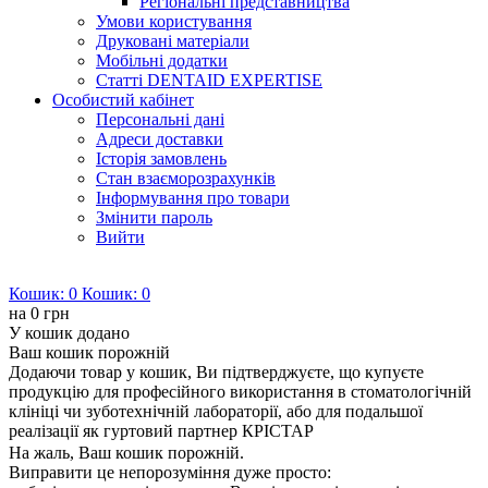
Регіональні представництва
Умови користування
Друковані матеріали
Мобільні додатки
Статті DENTAID EXPERTISE
Особистий кабінет
Персональні дані
Адреси доставки
Історія замовлень
Стан взаєморозрахунків
Інформування про товари
Змінити пароль
Вийти
Кошик:
0
Кошик:
0
на
0 грн
У кошик додано
Ваш кошик порожній
Додаючи товар у кошик, Ви підтверджуєте, що купуєте
продукцію для професійного використання в стоматологічній
клініці чи зуботехнічній лабораторії, або для подальшої
реалізації як гуртовий партнер КРІСТАР
На жаль, Ваш кошик порожній.
Виправити це непорозуміння дуже просто: