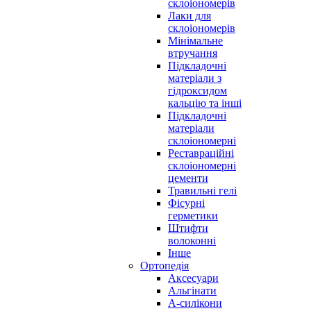
склоіономерів
Лаки для
склоіономерів
Мінімальне
втручання
Підкладочні
матеріали з
гідроксидом
кальцію та інші
Підкладочні
матеріали
склоіономерні
Реставраційні
склоіономерні
цементи
Травильні гелі
Фісурні
герметики
Штифти
волоконні
Інше
Ортопедія
Аксесуари
Альгінати
А-силікони