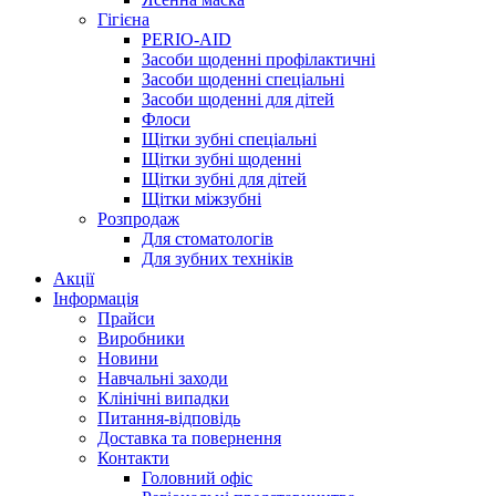
Гігієна
PERIO-AID
Засоби щоденні профілактичні
Засоби щоденні спеціальні
Засоби щоденні для дітей
Флоси
Щітки зубні спеціальні
Щітки зубні щоденні
Щітки зубні для дітей
Щітки міжзубні
Розпродаж
Для стоматологів
Для зубних техніків
Акції
Інформація
Прайси
Виробники
Новини
Навчальні заходи
Клінічні випадки
Питання-відповідь
Доставка та повернення
Контакти
Головний офіс