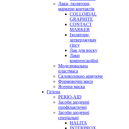
Лаки, ізолятори,
маркери контактів
COLLOIDAL
GRAPHITE
CONTACT
MARKER
Ізолятори,
затверджувач
гіпсу
Лак для воску
Лаки
компенсаційні
Моделювальна
пластмаса
Скловолокно армуюче
Формовочні маси
Ясенна маска
Гігієна
PERIO-AID
Засоби щоденні
профілактичні
Засоби щоденні
спеціальні
HALITA
INTERPROX