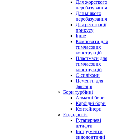
Для жорсткого
перебазування
Для м’якого
перебазування
Для реєстрації
прикусу
Інше
Композити для
тимчасових
конструкцій
Пластмаси для
тимчасових
конструкцій
С-силікони
Цементи для
фіксації
Бори турбінні
Алмазні бори
Карбідні бори
Контейнери
Ендодонтія
Гутаперчеві
штифти
Інструменти
ендодонтичні