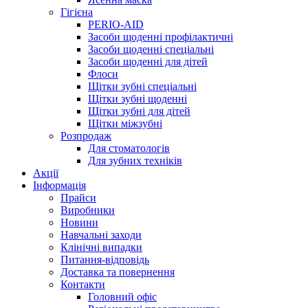
Гігієна
PERIO-AID
Засоби щоденні профілактичні
Засоби щоденні спеціальні
Засоби щоденні для дітей
Флоси
Щітки зубні спеціальні
Щітки зубні щоденні
Щітки зубні для дітей
Щітки міжзубні
Розпродаж
Для стоматологів
Для зубних техніків
Акції
Інформація
Прайси
Виробники
Новини
Навчальні заходи
Клінічні випадки
Питання-відповідь
Доставка та повернення
Контакти
Головний офіс