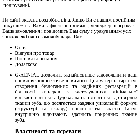
поліруванні.
На сайті вказана роздрібна ціна. Якщо Ви є нашим постійним
покупцем і за Вами зафіксована знижка, менеджер перерахує
Ваше замовлення і повідомить Вам суму з урахуванням усіх
знижок, які наша компанія надає Вам.
Опис
Відгуки про товар
Поставити питання
Додатково
G-AENIAL дозволить якнайповніше задовольнити ваші
найвишуканіші естетичні вимоги. Цей матеріал гарантує
створення бездоганних та надійних реставрацій в
більшості випадків із застосуванням мінімальної
кількості відтінків. Чудова адаптація відтінків до твердих
тканин зуба, що досягається завдяки унікальній формулі
(структурі та складу) наповнювача, якісно імітує
внутрішню відбиваючу здатність природних тканин
зуба.
Властивості та переваги