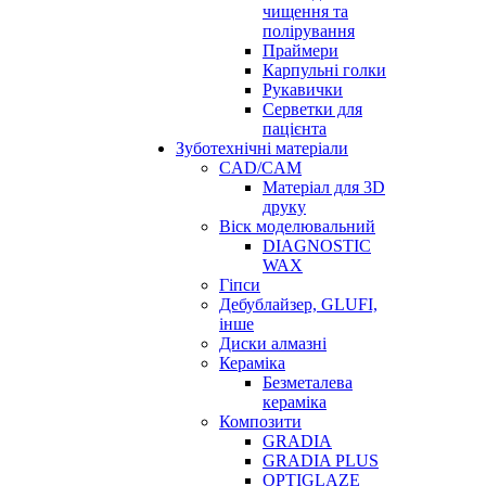
чищення та
полірування
Праймери
Карпульні голки
Рукавички
Серветки для
пацієнта
Зуботехнічні матеріали
CAD/CAM
Матеріал для 3D
друку
Віск моделювальний
DIAGNOSTIC
WAX
Гіпси
Дебублайзер, GLUFI,
інше
Диски алмазні
Кераміка
Безметалева
кераміка
Композити
GRADIA
GRADIA PLUS
OPTIGLAZE