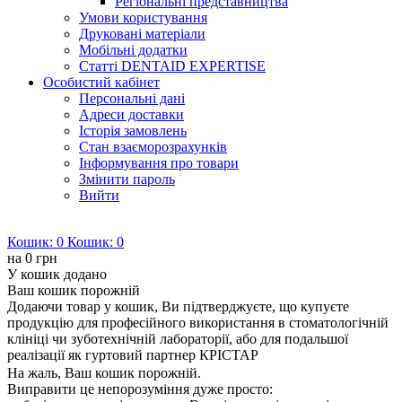
Регіональні представництва
Умови користування
Друковані матеріали
Мобільні додатки
Статті DENTAID EXPERTISE
Особистий кабінет
Персональні дані
Адреси доставки
Історія замовлень
Стан взаєморозрахунків
Інформування про товари
Змінити пароль
Вийти
Кошик:
0
Кошик:
0
на
0 грн
У кошик додано
Ваш кошик порожній
Додаючи товар у кошик, Ви підтверджуєте, що купуєте
продукцію для професійного використання в стоматологічній
клініці чи зуботехнічній лабораторії, або для подальшої
реалізації як гуртовий партнер КРІСТАР
На жаль, Ваш кошик порожній.
Виправити це непорозуміння дуже просто: