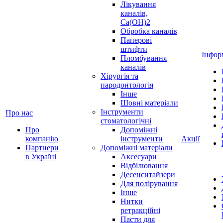
Лікування
каналів,
Ca(OH)2
Обробка каналів
Паперові
штифти
Інфор
Пломбування
каналів
Хірургія та
пародонтологія
Інше
Шовні матеріали
Інструменти
Про нас
стоматологічні
Про
Допоміжні
компанію
інструменти
Акції
Партнери
Допоміжні матеріали
в Україні
Аксесуари
Відбілювання
Десенситайзери
Для полірування
Інше
Нитки
ретракційні
Пасти для