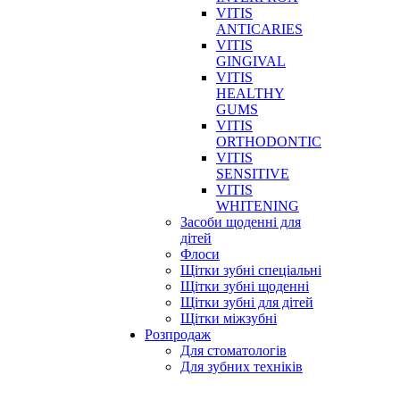
VITIS
ANTICARIES
VITIS
GINGIVAL
VITIS
HEALTHY
GUMS
VITIS
ORTHODONTIC
VITIS
SENSITIVE
VITIS
WHITENING
Засоби щоденні для
дітей
Флоси
Щітки зубні спеціальні
Щітки зубні щоденні
Щітки зубні для дітей
Щітки міжзубні
Розпродаж
Для стоматологів
Для зубних техніків