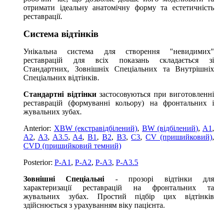
отримати ідеальну анатомічну форму та естетичність
реставрації.
Система відтінків
Унікальна система для створення "невидимих"
реставрацій для всіх показань складається зі
Стандартних, Зовнішніх Спеціальних та Внутрішніх
Спеціальних відтінків.
Стандартні відтінки
застосовуються при виготовленні
реставрацій (формуванні кольору) на фронтальних і
жувальних зубах.
Anterior:
XBW (екстравідбілений)
,
BW (відбілений)
,
A1
,
A2
,
A3
,
A3.5
,
A4
,
B1
,
B2
,
B3
,
C3
,
CV (пришийковий)
,
CVD (пришийковий темний)
Posterior:
P-A1
,
P-A2
,
P-A3
,
P-A3.5
Зовнішні Спеціальні
- прозорі відтінки для
характеризації реставрацій на фронтальних та
жувальних зубах. Простий підбір цих відтінків
здійснюється з урахуванням віку пацієнта.