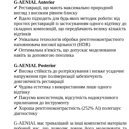
G-AENIAL Anterior
✔ Реставрації, що мають максимально природний
вигляд з високим рівнем блиску
✔ Вдало підходить для будь-яких методик роботи: від
простих реставрацій із застосуванням одного відтінку до
складних композицій, що передбачають велику кількість
відтінків
✔ Унікальна технологія обробки рентгеноконтрастного
наповнювача високої щільності (HDR)
✔ Оптимальна в'язкість, що допускає моделювання
навіть за допомогою пензлика
G-AENIAL Posterior
✔ Висока стійкість до розтріскування і низьке усадочне
напруження при полімеризації забезпечують
довговічність реставрації
✔ Чудова естетика з використанням лише одного
відтінку
✔ Пакуєма консистенція, відсутність надокучливого
прилипання до інструменту
✔ Хороша рентгеноконтрастність (252% Al) полегшує
діагностику
G-AENIAL має триваліший за інші композитні матеріали
робочий час, що дозволяє довше його моделювати та