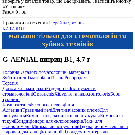
виберіть у каталозі товар, що Вас цікавить, і натисніть кнопку
«У кошик».
Разом:
0 грн
Продовжити покупки
Перейти у кошик
КАТАЛОГ
магазин тільки для стоматологів та
зубних техніків
G-AENIAL шприц B1, 4.7 г
Головна
Каталог
Стоматологічні матеріали
Зуботехнічні матеріали
Гігієна
Розпродаж
Терапія
Допоміжні матеріали
Ендодонтія
Інструменти
стоматологічні
Ортопедія
Хірургія та пародонтологія
Бори
турбінні
Композити світлового затвердіння
Адгезиви
Травильні гелі
Для тимчасових пломб
Для
шинування
Композити для виготовлення кукси
Композити
текучі
Кондиціонери для склоіономерів
Лаки для
склоіономерів
Мінімальне втручання
Підкладочні матеріали з
гідроксидом кальцію та інші
Підкладочні матеріали