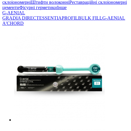
склоіономерні
Штифти волоконні
Реставраційні склоіономерні
цементи
Фісурні герметики
Інше
G-AENIAL
GRADIA DIRECT
ESSENTIA
PROFIL
BULK FILL
G-AENIAL
A'CHORD