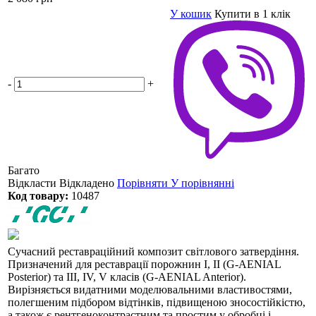
У кошик
Купити в 1 клік
-
+
Багато
Відкласти
Відкладено
Порівняти
У порівнянні
Код товару:
10487
Сучасний реставраційний композит світлового затвердіння.
Призначений для реставрації порожнин I, II (G-AENIAL
Posterior) та III, IV, V класів (G-AENIAL Anterior).
Вирізняється видатними моделювальними властивостями,
полегшеним підбором відтінків, підвищеною зносостійкістю,
а також є рентгеноконтрастним та простим у обробці і