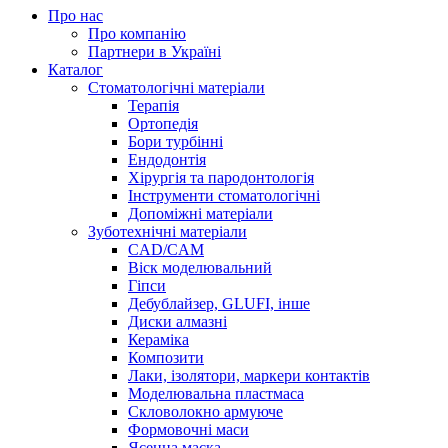
Про нас
Про компанію
Партнери в Україні
Каталог
Стоматологічні матеріали
Терапія
Ортопедія
Бори турбінні
Ендодонтія
Хірургія та пародонтологія
Інструменти стоматологічні
Допоміжні матеріали
Зуботехнічні матеріали
CAD/CAM
Віск моделювальний
Гіпси
Дебублайзер, GLUFI, інше
Диски алмазні
Кераміка
Композити
Лаки, ізолятори, маркери контактів
Моделювальна пластмаса
Скловолокно армуюче
Формовочні маси
Ясенна маска