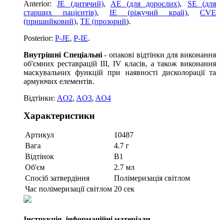
Anterior:
JE (дитячий)
,
AE (для дорослих)
,
SE (для
старших пацієнтів)
,
IE (ріжучий край)
,
CVE
(пришийковий)
,
ТE (прозорий
).
Posterior:
P-JE
,
P-IE
.
Внутрішні Спеціальні
- опакові відтінки для виконання
об'ємних реставрацій III, IV класів, а також виконання
маскувальних функцій при наявності дисколорації та
армуючих елементів.
Відтінки:
AO2
,
AO3
,
AO4
Характеристики
Артикул
10487
Вага
4.7 г
Відтінок
B1
Об'єм
2.7 мл
Спосіб затвердіння
Полімеризація світлом
Час полімеризації світлом
20 сек
Інструкція, інформаційні матеріали