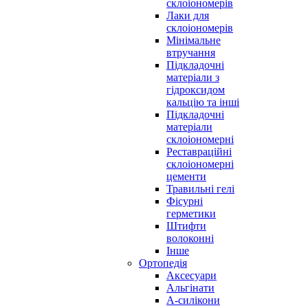
склоіономерів
Лаки для
склоіономерів
Мінімальне
втручання
Підкладочні
матеріали з
гідроксидом
кальцію та інші
Підкладочні
матеріали
склоіономерні
Реставраційні
склоіономерні
цементи
Травильні гелі
Фісурні
герметики
Штифти
волоконні
Інше
Ортопедія
Аксесуари
Альгінати
А-силікони