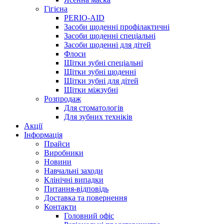
Гігієна
PERIO-AID
Засоби щоденні профілактичні
Засоби щоденні спеціальні
Засоби щоденні для дітей
Флоси
Щітки зубні спеціальні
Щітки зубні щоденні
Щітки зубні для дітей
Щітки міжзубні
Розпродаж
Для стоматологів
Для зубних техніків
Акції
Інформація
Прайси
Виробники
Новини
Навчальні заходи
Клінічні випадки
Питання-відповідь
Доставка та повернення
Контакти
Головний офіс