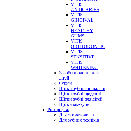
VITIS
ANTICARIES
VITIS
GINGIVAL
VITIS
HEALTHY
GUMS
VITIS
ORTHODONTIC
VITIS
SENSITIVE
VITIS
WHITENING
Засоби щоденні для
дітей
Флоси
Щітки зубні спеціальні
Щітки зубні щоденні
Щітки зубні для дітей
Щітки міжзубні
Розпродаж
Для стоматологів
Для зубних техніків