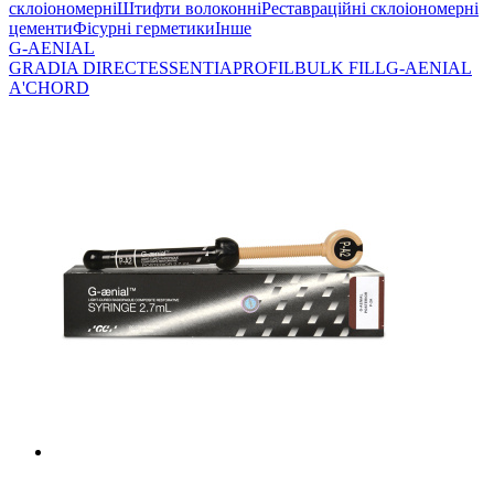
склоіономерні
Штифти волоконні
Реставраційні склоіономерні
цементи
Фісурні герметики
Інше
G-AENIAL
GRADIA DIRECT
ESSENTIA
PROFIL
BULK FILL
G-AENIAL
A'CHORD