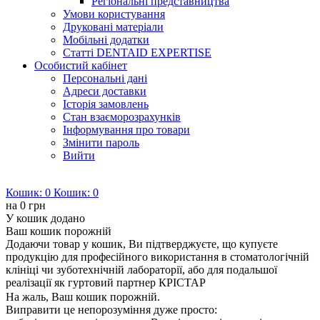
Регіональні представництва
Умови користування
Друковані матеріали
Мобільні додатки
Статті DENTAID EXPERTISE
Особистий кабінет
Персональні дані
Адреси доставки
Історія замовлень
Стан взаєморозрахунків
Інформування про товари
Змінити пароль
Вийти
Кошик:
0
Кошик:
0
на
0 грн
У кошик додано
Ваш кошик порожній
Додаючи товар у кошик, Ви підтверджуєте, що купуєте
продукцію для професійного використання в стоматологічній
клініці чи зуботехнічній лабораторії, або для подальшої
реалізації як гуртовий партнер КРІСТАР
На жаль, Ваш кошик порожній.
Виправити це непорозуміння дуже просто: