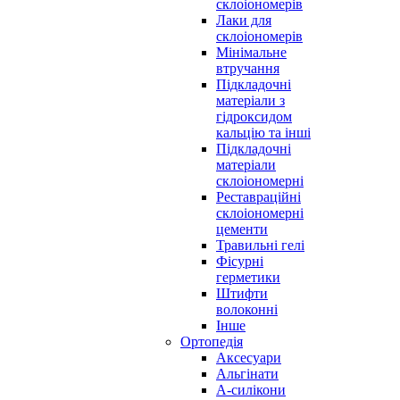
склоіономерів
Лаки для
склоіономерів
Мінімальне
втручання
Підкладочні
матеріали з
гідроксидом
кальцію та інші
Підкладочні
матеріали
склоіономерні
Реставраційні
склоіономерні
цементи
Травильні гелі
Фісурні
герметики
Штифти
волоконні
Інше
Ортопедія
Аксесуари
Альгінати
А-силікони