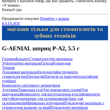
виберіть у каталозі товар, що Вас цікавить, і натисніть кнопку
«У кошик».
Разом:
0 грн
Продовжити покупки
Перейти у кошик
КАТАЛОГ
магазин тільки для стоматологів та
зубних техніків
G-AENIAL шприц P-A2, 5.5 г
Головна
Каталог
Стоматологічні матеріали
Зуботехнічні матеріали
Гігієна
Розпродаж
Терапія
Допоміжні матеріали
Ендодонтія
Інструменти
стоматологічні
Ортопедія
Хірургія та пародонтологія
Бори
турбінні
Композити світлового затвердіння
Адгезиви
Травильні гелі
Для тимчасових пломб
Для
шинування
Композити для виготовлення кукси
Композити
текучі
Кондиціонери для склоіономерів
Лаки для
склоіономерів
Мінімальне втручання
Підкладочні матеріали з
гідроксидом кальцію та інші
Підкладочні матеріали