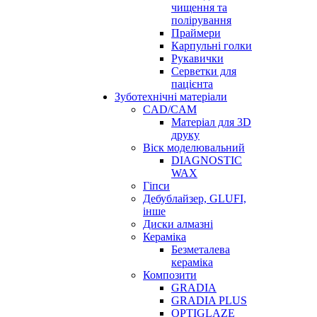
чищення та
полірування
Праймери
Карпульні голки
Рукавички
Серветки для
пацієнта
Зуботехнічні матеріали
CAD/CAM
Матеріал для 3D
друку
Віск моделювальний
DIAGNOSTIC
WAX
Гіпси
Дебублайзер, GLUFI,
інше
Диски алмазні
Кераміка
Безметалева
кераміка
Композити
GRADIA
GRADIA PLUS
OPTIGLAZE