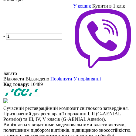
У кошик
Купити в 1 клік
-
+
Багато
Відкласти
Відкладено
Порівняти
У порівнянні
Код товару:
10489
Сучасний реставраційний композит світлового затвердіння.
Призначений для реставрації порожнин I, II (G-AENIAL
Posterior) та III, IV, V класів (G-AENIAL Anterior).
Вирізняється видатними моделювальними властивостями,
полегшеним підбором відтінків, підвищеною зносостійкістю,
а також є рентгеноконтрастним та простим у обробці і