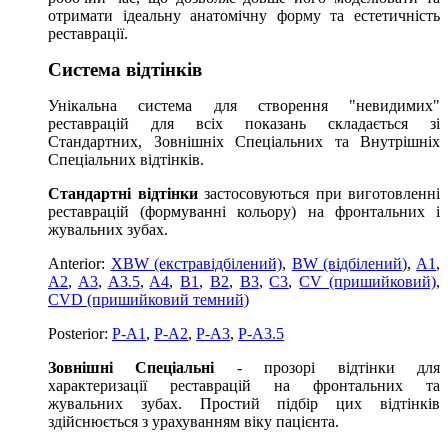
отримати ідеальну анатомічну форму та естетичність
реставрації.
Система відтінків
Унікальна система для створення "невидимих"
реставрацій для всіх показань складається зі
Стандартних, Зовнішніх Спеціальних та Внутрішніх
Спеціальних відтінків.
Стандартні відтінки
застосовуються при виготовленні
реставрацій (формуванні кольору) на фронтальних і
жувальних зубах.
Anterior:
XBW (екстравідбілений)
,
BW (відбілений)
,
A1
,
A2
,
A3
,
A3.5
,
A4
,
B1
,
B2
,
B3
,
C3
,
CV (пришийковий)
,
CVD (пришийковий темний)
Posterior:
P-A1
,
P-A2
,
P-A3
,
P-A3.5
Зовнішні Спеціальні
- прозорі відтінки для
характеризації реставрацій на фронтальних та
жувальних зубах. Простий підбір цих відтінків
здійснюється з урахуванням віку пацієнта.