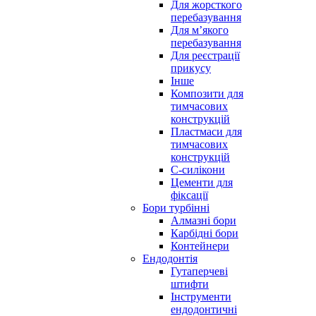
Для жорсткого
перебазування
Для м’якого
перебазування
Для реєстрації
прикусу
Інше
Композити для
тимчасових
конструкцій
Пластмаси для
тимчасових
конструкцій
С-силікони
Цементи для
фіксації
Бори турбінні
Алмазні бори
Карбідні бори
Контейнери
Ендодонтія
Гутаперчеві
штифти
Інструменти
ендодонтичні