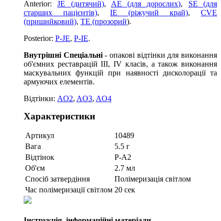
Anterior:
JE (дитячий)
,
AE (для дорослих)
,
SE (для
старших пацієнтів)
,
IE (ріжучий край)
,
CVE
(пришийковий)
,
ТE (прозорий
).
Posterior:
P-JE
,
P-IE
.
Внутрішні Спеціальні
- опакові відтінки для виконання
об'ємних реставрацій III, IV класів, а також виконання
маскувальних функцій при наявності дисколорації та
армуючих елементів.
Відтінки:
AO2
,
AO3
,
AO4
Характеристики
Артикул
10489
Вага
5.5 г
Відтінок
P-A2
Об'єм
2.7 мл
Спосіб затвердіння
Полімеризація світлом
Час полімеризації світлом
20 сек
Інструкція, інформаційні матеріали