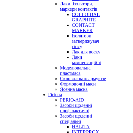
Лаки, ізолятори,
маркери контактів
COLLOIDAL
GRAPHITE
CONTACT
MARKER
Ізолятори,
затверджувач
гіпсу
Лак для воску
Лаки
компенсаційні
Моделювальна
пластмаса
Скловолокно армуюче
Формовочні маси
Ясенна маска
Гігієна
PERIO-AID
Засоби щоденні
профілактичні
Засоби щоденні
спеціальні
HALITA
INTERPROX