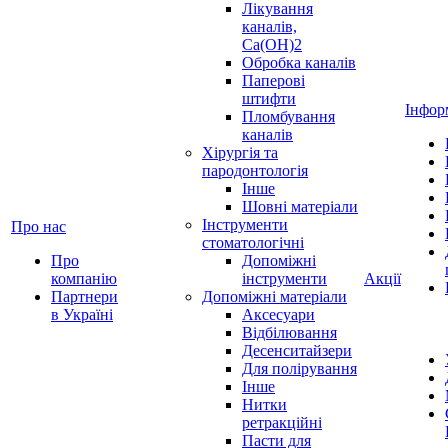
Лікування
каналів,
Ca(OH)2
Обробка каналів
Паперові
штифти
Інфор
Пломбування
каналів
Хірургія та
пародонтологія
Інше
Шовні матеріали
Інструменти
Про нас
стоматологічні
Про
Допоміжні
компанію
інструменти
Акції
Партнери
Допоміжні матеріали
в Україні
Аксесуари
Відбілювання
Десенситайзери
Для полірування
Інше
Нитки
ретракційні
Пасти для