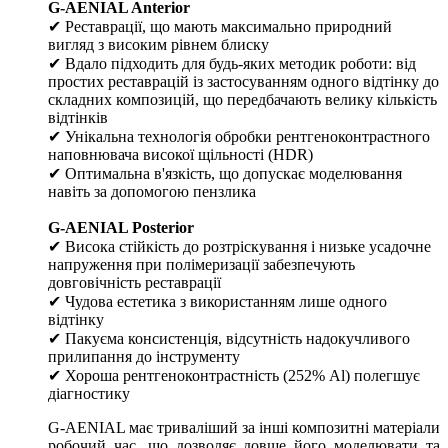
G-AENIAL Anterior
✔ Реставрації, що мають максимально природний
вигляд з високим рівнем блиску
✔ Вдало підходить для будь-яких методик роботи: від
простих реставрацій із застосуванням одного відтінку до
складних композицій, що передбачають велику кількість
відтінків
✔ Унікальна технологія обробки рентгеноконтрастного
наповнювача високої щільності (HDR)
✔ Оптимальна в'язкість, що допускає моделювання
навіть за допомогою пензлика
G-AENIAL Posterior
✔ Висока стійкість до розтріскування і низьке усадочне
напруження при полімеризації забезпечують
довговічність реставрації
✔ Чудова естетика з використанням лише одного
відтінку
✔ Пакуєма консистенція, відсутність надокучливого
прилипання до інструменту
✔ Хороша рентгеноконтрастність (252% Al) полегшує
діагностику
G-AENIAL має триваліший за інші композитні матеріали
робочий час, що дозволяє довше його моделювати та