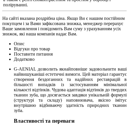
поліруванні.
На сайті вказана роздрібна ціна. Якщо Ви є нашим постійним
покупцем і за Вами зафіксована знижка, менеджер перерахує
Ваше замовлення і повідомить Вам суму з урахуванням усіх
знижок, які наша компанія надає Вам.
Опис
Відгуки про товар
Поставити питання
Додатково
G-AENIAL дозволить якнайповніше задовольнити ваші
найвишуканіші естетичні вимоги. Цей матеріал гарантує
створення бездоганних та надійних реставрацій в
більшості випадків із застосуванням мінімальної
кількості відтінків. Чудова адаптація відтінків до твердих
тканин зуба, що досягається завдяки унікальній формулі
(структурі та складу) наповнювача, якісно імітує
внутрішню відбиваючу здатність природних тканин
зуба.
Властивості та переваги