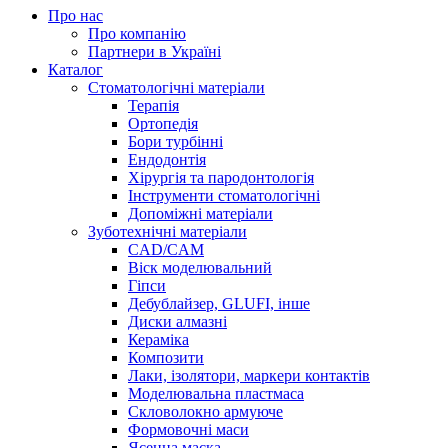
Про нас
Про компанію
Партнери в Україні
Каталог
Стоматологічні матеріали
Терапія
Ортопедія
Бори турбінні
Ендодонтія
Хірургія та пародонтологія
Інструменти стоматологічні
Допоміжні матеріали
Зуботехнічні матеріали
CAD/CAM
Віск моделювальний
Гіпси
Дебублайзер, GLUFI, інше
Диски алмазні
Кераміка
Композити
Лаки, ізолятори, маркери контактів
Моделювальна пластмаса
Скловолокно армуюче
Формовочні маси
Ясенна маска