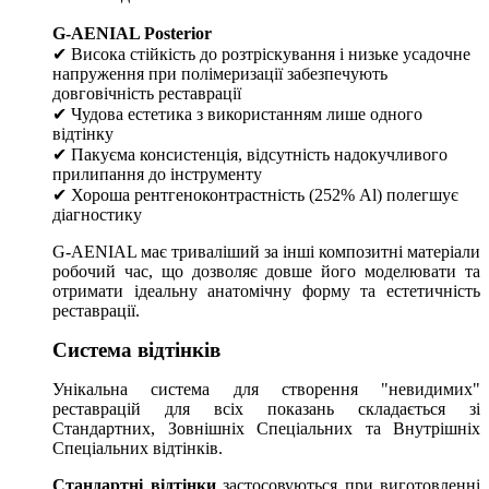
G-AENIAL Posterior
✔ Висока стійкість до розтріскування і низьке усадочне
напруження при полімеризації забезпечують
довговічність реставрації
✔ Чудова естетика з використанням лише одного
відтінку
✔ Пакуєма консистенція, відсутність надокучливого
прилипання до інструменту
✔ Хороша рентгеноконтрастність (252% Al) полегшує
діагностику
G-AENIAL має триваліший за інші композитні матеріали
робочий час, що дозволяє довше його моделювати та
отримати ідеальну анатомічну форму та естетичність
реставрації.
Система відтінків
Унікальна система для створення "невидимих"
реставрацій для всіх показань складається зі
Стандартних, Зовнішніх Спеціальних та Внутрішніх
Спеціальних відтінків.
Стандартні відтінки
застосовуються при виготовленні