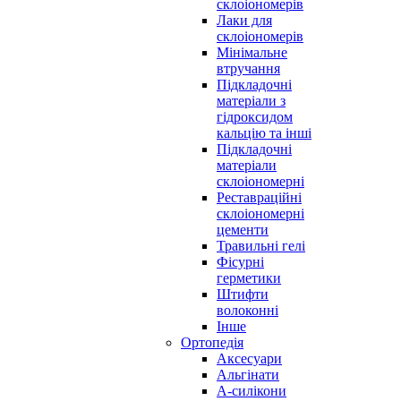
склоіономерів
Лаки для
склоіономерів
Мінімальне
втручання
Підкладочні
матеріали з
гідроксидом
кальцію та інші
Підкладочні
матеріали
склоіономерні
Реставраційні
склоіономерні
цементи
Травильні гелі
Фісурні
герметики
Штифти
волоконні
Інше
Ортопедія
Аксесуари
Альгінати
А-силікони