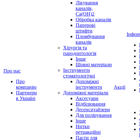
Лікування
каналів,
Ca(OH)2
Обробка каналів
Паперові
штифти
Інфор
Пломбування
каналів
Хірургія та
пародонтологія
Інше
Шовні матеріали
Інструменти
Про нас
стоматологічні
Про
Допоміжні
компанію
інструменти
Акції
Партнери
Допоміжні матеріали
в Україні
Аксесуари
Відбілювання
Десенситайзери
Для полірування
Інше
Нитки
ретракційні
Пасти для