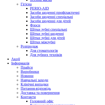
Гігієна
PERIO-AID
Засоби щоденні профілактичні
Засоби щоденні спеціальні
Засоби щоденні для дітей
Флоси
Щітки зубні спеціальні
Щітки зубні щоденні
Щітки зубні для дітей
Щітки міжзубні
Розпродаж
Для стоматологів
Для зубних техніків
Акції
Інформація
Прайси
Виробники
Новини
Навчальні заходи
Клінічні випадки
Питання-відповідь
Доставка та повернення
Контакти
Головний офіс