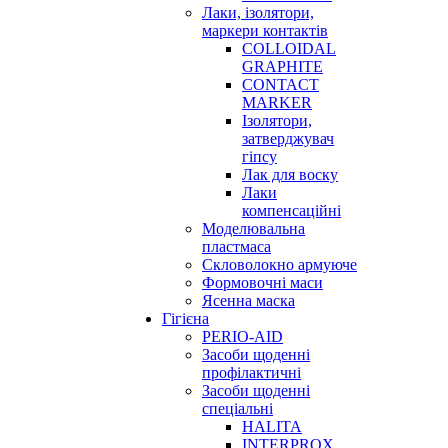
Лаки, ізолятори,
маркери контактів
COLLOIDAL
GRAPHITE
CONTACT
MARKER
Ізолятори,
затверджувач
гіпсу
Лак для воску
Лаки
компенсаційні
Моделювальна
пластмаса
Скловолокно армуюче
Формовочні маси
Ясенна маска
Гігієна
PERIO-AID
Засоби щоденні
профілактичні
Засоби щоденні
спеціальні
HALITA
INTERPROX