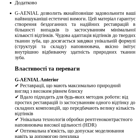
Додатково
G-AENIAL дозволить якнайповніше задовольнити ваші
найвишуканіші естетичні вимоги. Цей матеріал гарантує
створення бездоганних та надійних реставрацій в
більшості випадків із застосуванням мінімальної
кількості відтінків. Чудова адаптація відтінків до твердих
тканин зуба, що досягається завдяки унікальній формулі
(структурі та складу) наповнювача, якісно імітує
внутрішню відбиваючу здатність природних тканин
зуба.
Властивості та переваги
G-AENIAL Anterior
✔ Реставрації, що мають максимально природний
вигляд з високим рівнем блиску
✔ Вдало підходить для будь-яких методик роботи: від
простих реставрацій із застосуванням одного відтінку до
складних композицій, що передбачають велику кількість
відтінків
✔ Унікальна технологія обробки рентгеноконтрастного
наповнювача високої щільності (HDR)
✔ Оптимальна в'язкість, що допускає моделювання
навіть за допомогою пензлика