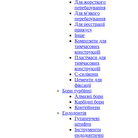
Для жорсткого
перебазування
Для м’якого
перебазування
Для реєстрації
прикусу
Інше
Композити для
тимчасових
конструкцій
Пластмаси для
тимчасових
конструкцій
С-силікони
Цементи для
фіксації
Бори турбінні
Алмазні бори
Карбідні бори
Контейнери
Ендодонтія
Гутаперчеві
штифти
Інструменти
ендодонтичні