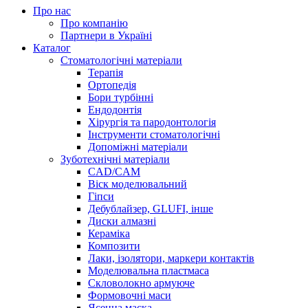
Про нас
Про компанію
Партнери в Україні
Каталог
Стоматологічні матеріали
Терапія
Ортопедія
Бори турбінні
Ендодонтія
Хірургія та пародонтологія
Інструменти стоматологічні
Допоміжні матеріали
Зуботехнічні матеріали
CAD/CAM
Віск моделювальний
Гіпси
Дебублайзер, GLUFI, інше
Диски алмазні
Кераміка
Композити
Лаки, ізолятори, маркери контактів
Моделювальна пластмаса
Скловолокно армуюче
Формовочні маси
Ясенна маска