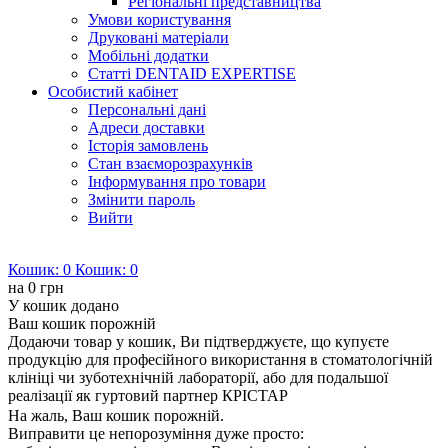
Регіональні представництва
Умови користування
Друковані матеріали
Мобільні додатки
Статті DENTAID EXPERTISE
Особистий кабінет
Персональні дані
Адреси доставки
Історія замовлень
Стан взаєморозрахунків
Інформування про товари
Змінити пароль
Вийти
Кошик:
0
Кошик:
0
на
0 грн
У кошик додано
Ваш кошик порожній
Додаючи товар у кошик, Ви підтверджуєте, що купуєте
продукцію для професійного використання в стоматологічній
клініці чи зуботехнічній лабораторії, або для подальшої
реалізації як гуртовий партнер КРІСТАР
На жаль, Ваш кошик порожній.
Виправити це непорозуміння дуже просто: