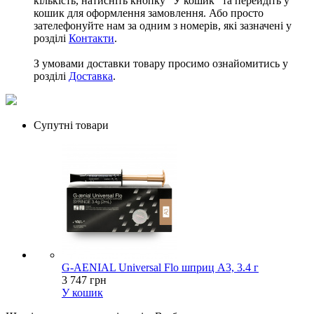
кількість, натисніть кнопку "У кошик" та перейдіть у
кошик для оформлення замовлення. Або просто
зателефонуйте нам за одним з номерів, які зазначені у
розділі
Контакти
.
З умовами доставки товару просимо ознайомитись у
розділі
Доставка
.
Супутні товари
G-AENIAL Universal Flo шприц A3, 3.4 г
3 747 грн
У кошик