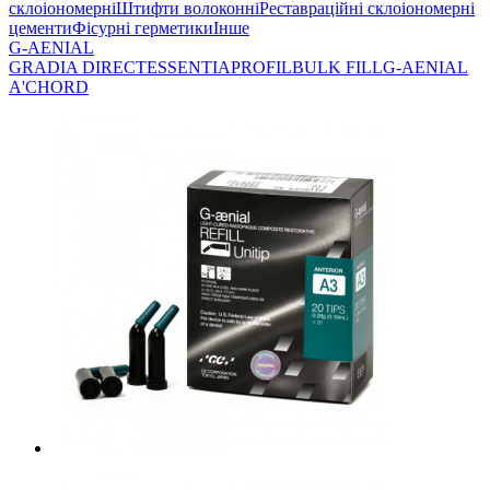
склоіономерні
Штифти волоконні
Реставраційні склоіономерні
цементи
Фісурні герметики
Інше
G-AENIAL
GRADIA DIRECT
ESSENTIA
PROFIL
BULK FILL
G-AENIAL
A'CHORD