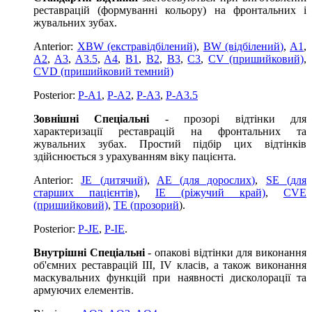
реставрацій (формуванні кольору) на фронтальних і
жувальних зубах.
Anterior:
XBW (екстравідбілений)
,
BW (відбілений)
,
A1
,
A2
,
A3
,
A3.5
,
A4
,
B1
,
B2
,
B3
,
C3
,
CV (пришийковий)
,
CVD (пришийковий темний)
Posterior:
P-A1
,
P-A2
,
P-A3
,
P-A3.5
Зовнішні Спеціальні
- прозорі відтінки для
характеризації реставрацій на фронтальних та
жувальних зубах. Простий підбір цих відтінків
здійснюється з урахуванням віку пацієнта.
Anterior:
JE (дитячий)
,
AE (для дорослих)
,
SE (для
старших пацієнтів)
,
IE (ріжучий край)
,
CVE
(пришийковий)
,
ТE (прозорий
).
Posterior:
P-JE
,
P-IE
.
Внутрішні Спеціальні
- опакові відтінки для виконання
об'ємних реставрацій III, IV класів, а також виконання
маскувальних функцій при наявності дисколорації та
армуючих елементів.