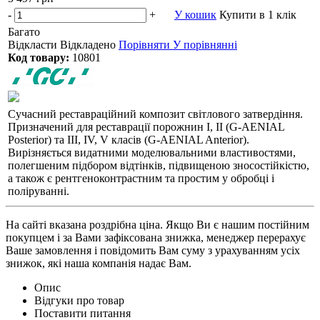
-
+
У кошик
Купити в 1 клік
Багато
Відкласти
Відкладено
Порівняти
У порівнянні
Код товару:
10801
Сучасний реставраційний композит світлового затвердіння.
Призначений для реставрації порожнин I, II (G-AENIAL
Posterior) та III, IV, V класів (G-AENIAL Anterior).
Вирізняється видатними моделювальними властивостями,
полегшеним підбором відтінків, підвищеною зносостійкістю,
а також є рентгеноконтрастним та простим у обробці і
поліруванні.
На сайті вказана роздрібна ціна. Якщо Ви є нашим постійним
покупцем і за Вами зафіксована знижка, менеджер перерахує
Ваше замовлення і повідомить Вам суму з урахуванням усіх
знижок, які наша компанія надає Вам.
Опис
Відгуки про товар
Поставити питання