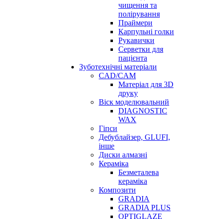
чищення та
полірування
Праймери
Карпульні голки
Рукавички
Серветки для
пацієнта
Зуботехнічні матеріали
CAD/CAM
Матеріал для 3D
друку
Віск моделювальний
DIAGNOSTIC
WAX
Гіпси
Дебублайзер, GLUFI,
інше
Диски алмазні
Кераміка
Безметалева
кераміка
Композити
GRADIA
GRADIA PLUS
OPTIGLAZE