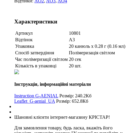
Відтінки:
AO2
,
AO3
,
AO4
Характеристики
Артикул
10801
Відтінок
А3
Упаковка
20 канюль х 0.28 г (0.16 мл)
Спосіб затвердіння
Полімеризація світлом
Час полімеризації світлом
20 сек
Кількість в упаковці
20 шт.
Інструкція, інформаційні матеріали
Instruction G-AENIAL
Розмір: 240.2Кб
Leaflet_G-aenial_UA
Розмір: 652.8Кб
Шановні клієнти інтернет-магазину КРІСТАР!
Для замовлення товару, будь ласка, вкажіть його