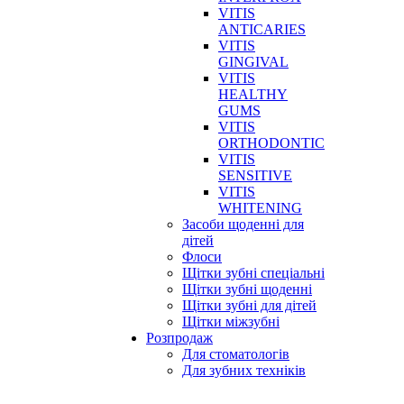
VITIS
ANTICARIES
VITIS
GINGIVAL
VITIS
HEALTHY
GUMS
VITIS
ORTHODONTIC
VITIS
SENSITIVE
VITIS
WHITENING
Засоби щоденні для
дітей
Флоси
Щітки зубні спеціальні
Щітки зубні щоденні
Щітки зубні для дітей
Щітки міжзубні
Розпродаж
Для стоматологів
Для зубних техніків