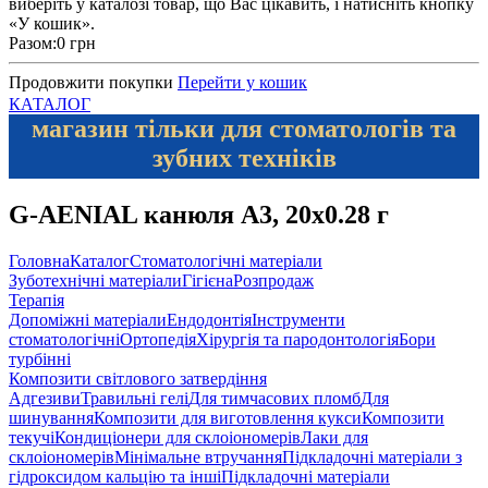
виберіть у каталозі товар, що Вас цікавить, і натисніть кнопку
«У кошик».
Разом:
0 грн
Продовжити покупки
Перейти у кошик
КАТАЛОГ
магазин тільки для стоматологів та
зубних техніків
G-AENIAL канюля A3, 20х0.28 г
Головна
Каталог
Стоматологічні матеріали
Зуботехнічні матеріали
Гігієна
Розпродаж
Терапія
Допоміжні матеріали
Ендодонтія
Інструменти
стоматологічні
Ортопедія
Хірургія та пародонтологія
Бори
турбінні
Композити світлового затвердіння
Адгезиви
Травильні гелі
Для тимчасових пломб
Для
шинування
Композити для виготовлення кукси
Композити
текучі
Кондиціонери для склоіономерів
Лаки для
склоіономерів
Мінімальне втручання
Підкладочні матеріали з
гідроксидом кальцію та інші
Підкладочні матеріали