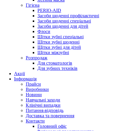
Гігієна
PERIO-AID
Засоби щоденні профілактичні
Засоби щоденні спеціальні
Засоби щоденні для дітей
Флоси
Щітки зубні спеціальні
Щітки зубні щоденні
Щітки зубні для дітей
Щітки міжзубні
Розпродаж
Для стоматологів
Для зубних техніків
Акції
Інформація
Прайси
Виробники
Новини
Навчальні заходи
Клінічні випадки
Питання-відповідь
Доставка та повернення
Контакти
Головний офіс