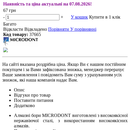
Наявність та ціна актуальні на 07.08.2026!
67 грн
-
+
У кошик
Купити в 1 клік
Багато
Відкласти
Відкладено
Порівняти
У порівнянні
Код товару:
37665
На сайті вказана роздрібна ціна. Якщо Ви є нашим постійним
покупцем і за Вами зафіксована знижка, менеджер перерахує
Ваше замовлення і повідомить Вам суму з урахуванням усіх
знижок, які наша компанія надає Вам.
Опис
Відгуки про товар
Поставити питання
Додатково
Алмазні бори MICRODONT виготовлені з високоякісної
нержавіючої сталі, з використанням високоякісних
алмазів.