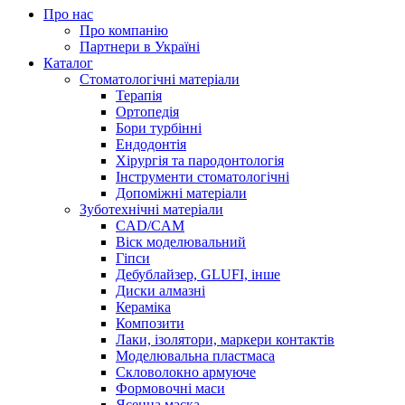
Про нас
Про компанію
Партнери в Україні
Каталог
Стоматологічні матеріали
Терапія
Ортопедія
Бори турбінні
Ендодонтія
Хірургія та пародонтологія
Інструменти стоматологічні
Допоміжні матеріали
Зуботехнічні матеріали
CAD/CAM
Віск моделювальний
Гіпси
Дебублайзер, GLUFI, інше
Диски алмазні
Кераміка
Композити
Лаки, ізолятори, маркери контактів
Моделювальна пластмаса
Скловолокно армуюче
Формовочні маси
Ясенна маска