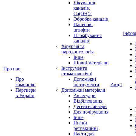
Лікування
каналів,
Ca(OH)2
Обробка каналів
Паперові
штифти
Інфор
Пломбування
каналів
Хірургія та
пародонтологія
Інше
Шовні матеріали
Інструменти
Про нас
стоматологічні
Про
Допоміжні
компанію
інструменти
Акції
Партнери
Допоміжні матеріали
в Україні
Аксесуари
Відбілювання
Десенситайзери
Для полірування
Інше
Нитки
ретракційні
Пасти для