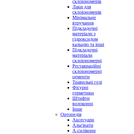
склоіономерів
Лаки для
склоіономерів
Мінімальне
втручання
Підкладочні
матеріали з
гідроксидом
кальцію та інші
Підкладочні
матеріали
склоіономерні
Реставраційні
склоіономерні
цементи
Травильні гелі
Фісурні
герметики
Штифти
волоконні
Інше
Ортопедія
Аксесуари
Альгінати
А-силікони