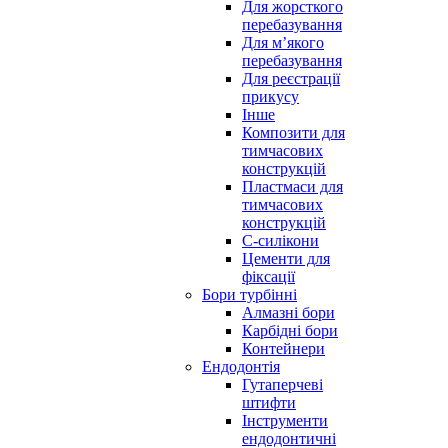
Для жорсткого
перебазування
Для м’якого
перебазування
Для реєстрації
прикусу
Інше
Композити для
тимчасових
конструкцій
Пластмаси для
тимчасових
конструкцій
С-силікони
Цементи для
фіксації
Бори турбінні
Алмазні бори
Карбідні бори
Контейнери
Ендодонтія
Гутаперчеві
штифти
Інструменти
ендодонтичні