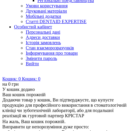
Регіональні представництва
Умови користування
Друковані матеріали
Мобільні додатки
Статті DENTAID EXPERTISE
Особистий кабінет
Персональні дані
Адреси доставки
Історія замовлень
Стан взаєморозрахунків
Інформування про товари
Змінити пароль
Вийти
Кошик:
0
Кошик:
0
на
0 грн
У кошик додано
Ваш кошик порожній
Додаючи товар у кошик, Ви підтверджуєте, що купуєте
продукцію для професійного використання в стоматологічній
клініці чи зуботехнічній лабораторії, або для подальшої
реалізації як гуртовий партнер КРІСТАР
На жаль, Ваш кошик порожній.
Виправити це непорозуміння дуже просто: