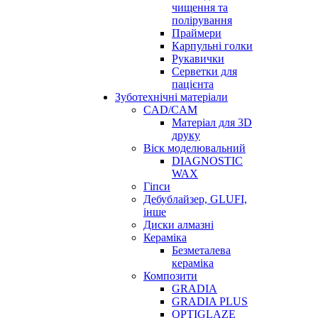
чищення та
полірування
Праймери
Карпульні голки
Рукавички
Серветки для
пацієнта
Зуботехнічні матеріали
CAD/CAM
Матеріал для 3D
друку
Віск моделювальний
DIAGNOSTIC
WAX
Гіпси
Дебублайзер, GLUFI,
інше
Диски алмазні
Кераміка
Безметалева
кераміка
Композити
GRADIA
GRADIA PLUS
OPTIGLAZE