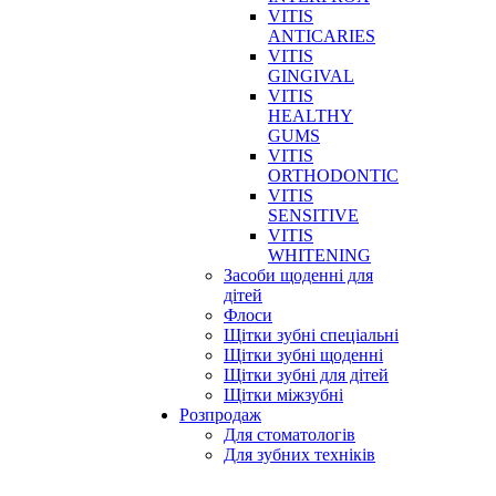
VITIS
ANTICARIES
VITIS
GINGIVAL
VITIS
HEALTHY
GUMS
VITIS
ORTHODONTIC
VITIS
SENSITIVE
VITIS
WHITENING
Засоби щоденні для
дітей
Флоси
Щітки зубні спеціальні
Щітки зубні щоденні
Щітки зубні для дітей
Щітки міжзубні
Розпродаж
Для стоматологів
Для зубних техніків