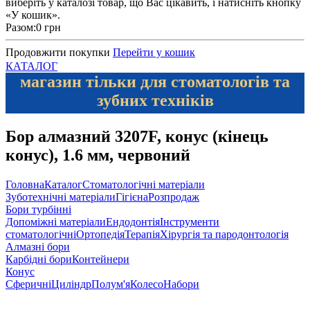
виберіть у каталозі товар, що Вас цікавить, і натисніть кнопку
«У кошик».
Разом:
0 грн
Продовжити покупки
Перейти у кошик
КАТАЛОГ
магазин тільки для стоматологів та
зубних техніків
Бор алмазний 3207F, конус (кінець
конус), 1.6 мм, червоний
Головна
Каталог
Стоматологічні матеріали
Зуботехнічні матеріали
Гігієна
Розпродаж
Бори турбінні
Допоміжні матеріали
Ендодонтія
Інструменти
стоматологічні
Ортопедія
Терапія
Хірургія та пародонтологія
Алмазні бори
Карбідні бори
Контейнери
Конус
Сферичні
Циліндр
Полум'я
Колесо
Набори