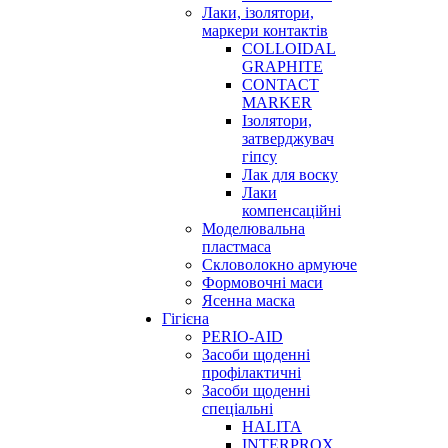
Лаки, ізолятори,
маркери контактів
COLLOIDAL
GRAPHITE
CONTACT
MARKER
Ізолятори,
затверджувач
гіпсу
Лак для воску
Лаки
компенсаційні
Моделювальна
пластмаса
Скловолокно армуюче
Формовочні маси
Ясенна маска
Гігієна
PERIO-AID
Засоби щоденні
профілактичні
Засоби щоденні
спеціальні
HALITA
INTERPROX