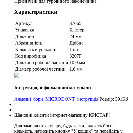
Призначені для турбінного наконечника.
Характеристики
Артикул
37665
Упаковка
Блістер
Довжина
24 мм
Абразивність
Дрібна
Кількість в упаковці
1 шт.
Код виробника
3207F
Довжина робочої частини
10.0 мм
Діаметр робочої частини
1.6 мм
Інструкція, інформаційні матеріали
Алмазні_бори_MICRODONT_інструкція
Розмір: 391Кб
Шановні клієнти інтернет-магазину КРІСТАР!
Для замовлення товару, будь ласка, вкажіть його
кількість, натисніть кнопку "У кошик" та перейдіть у