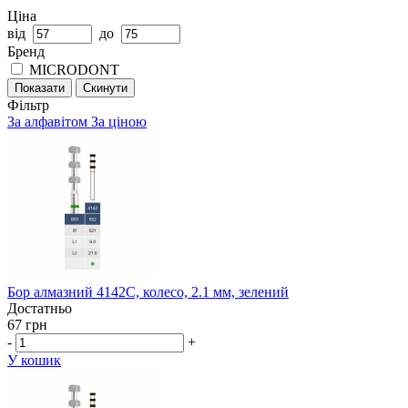
Ціна
від
до
Бренд
MICRODONT
Показати
Скинути
Фільтр
За алфавітом
За ціною
Бор алмазний 4142C, колесо, 2.1 мм, зелений
Достатньо
67 грн
-
+
У кошик