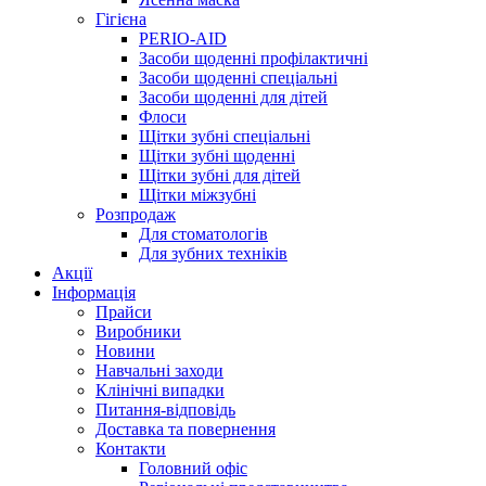
Гігієна
PERIO-AID
Засоби щоденні профілактичні
Засоби щоденні спеціальні
Засоби щоденні для дітей
Флоси
Щітки зубні спеціальні
Щітки зубні щоденні
Щітки зубні для дітей
Щітки міжзубні
Розпродаж
Для стоматологів
Для зубних техніків
Акції
Інформація
Прайси
Виробники
Новини
Навчальні заходи
Клінічні випадки
Питання-відповідь
Доставка та повернення
Контакти
Головний офіс