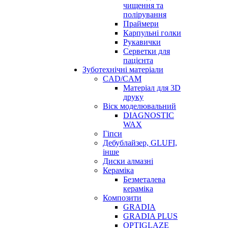
чищення та
полірування
Праймери
Карпульні голки
Рукавички
Серветки для
пацієнта
Зуботехнічні матеріали
CAD/CAM
Матеріал для 3D
друку
Віск моделювальний
DIAGNOSTIC
WAX
Гіпси
Дебублайзер, GLUFI,
інше
Диски алмазні
Кераміка
Безметалева
кераміка
Композити
GRADIA
GRADIA PLUS
OPTIGLAZE