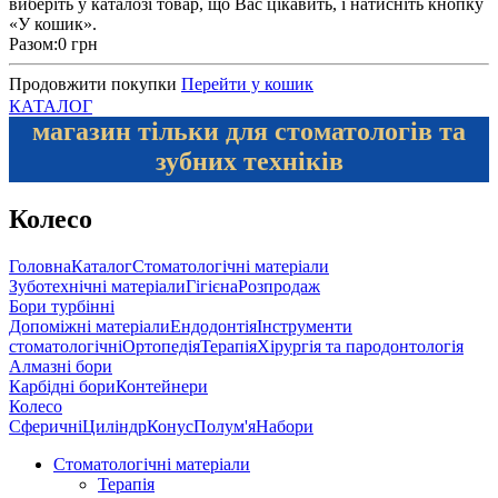
виберіть у каталозі товар, що Вас цікавить, і натисніть кнопку
«У кошик».
Разом:
0 грн
Продовжити покупки
Перейти у кошик
КАТАЛОГ
магазин тільки для стоматологів та
зубних техніків
Колесо
Головна
Каталог
Стоматологічні матеріали
Зуботехнічні матеріали
Гігієна
Розпродаж
Бори турбінні
Допоміжні матеріали
Ендодонтія
Інструменти
стоматологічні
Ортопедія
Терапія
Хірургія та пародонтологія
Алмазні бори
Карбідні бори
Контейнери
Колесо
Сферичні
Циліндр
Конус
Полум'я
Набори
Стоматологічні матеріали
Терапія