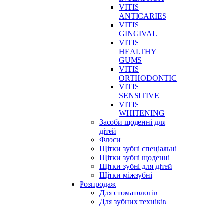
VITIS
ANTICARIES
VITIS
GINGIVAL
VITIS
HEALTHY
GUMS
VITIS
ORTHODONTIC
VITIS
SENSITIVE
VITIS
WHITENING
Засоби щоденні для
дітей
Флоси
Щітки зубні спеціальні
Щітки зубні щоденні
Щітки зубні для дітей
Щітки міжзубні
Розпродаж
Для стоматологів
Для зубних техніків