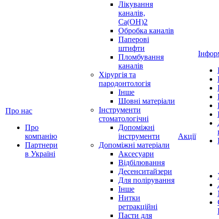
Лікування
каналів,
Ca(OH)2
Обробка каналів
Паперові
штифти
Інфор
Пломбування
каналів
Хірургія та
пародонтологія
Інше
Шовні матеріали
Інструменти
Про нас
стоматологічні
Про
Допоміжні
компанію
інструменти
Акції
Партнери
Допоміжні матеріали
в Україні
Аксесуари
Відбілювання
Десенситайзери
Для полірування
Інше
Нитки
ретракційні
Пасти для