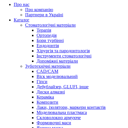
Про нас
Про компанію
Партнери в Україні
Каталог
Стоматологічні матеріали
Терапія
Ортопедія
Бори турбінні
Ендодонтія
Хірургія та пародонтологія
Інструменти стоматологічні
Допоміжні матеріали
Зуботехнічні матеріали
CAD/CAM
Віск моделювальний
Гіпси
Дебублайзер, GLUFI, інше
Диски алмазні
Кераміка
Композити
Лаки, ізолятори, маркери контактів
Моделювальна пластмаса
Скловолокно армуюче
Формовочні маси
Ясенна маска