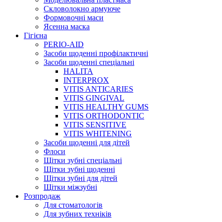
Скловолокно армуюче
Формовочні маси
Ясенна маска
Гігієна
PERIO-AID
Засоби щоденні профілактичні
Засоби щоденні спеціальні
HALITA
INTERPROX
VITIS ANTICARIES
VITIS GINGIVAL
VITIS HEALTHY GUMS
VITIS ORTHODONTIC
VITIS SENSITIVE
VITIS WHITENING
Засоби щоденні для дітей
Флоси
Щітки зубні спеціальні
Щітки зубні щоденні
Щітки зубні для дітей
Щітки міжзубні
Розпродаж
Для стоматологів
Для зубних техніків