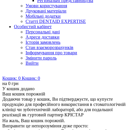
Регіональні представництва
Умови користування
Друковані матеріали
Мобільні додатки
Статті DENTAID EXPERTISE
Особистий кабінет
Персональні дані
Адреси доставки
Історія замовлень
Стан взаєморозрахунків
Інформування про товари
Змінити пароль
Вийти
Кошик:
0
Кошик:
0
на
0 грн
У кошик додано
Ваш кошик порожній
Додаючи товар у кошик, Ви підтверджуєте, що купуєте
продукцію для професійного використання в стоматологічній
клініці чи зуботехнічній лабораторії, або для подальшої
реалізації як гуртовий партнер КРІСТАР
На жаль, Ваш кошик порожній.
Виправити це непорозуміння дуже просто: