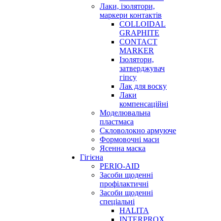
Лаки, ізолятори,
маркери контактів
COLLOIDAL
GRAPHITE
CONTACT
MARKER
Ізолятори,
затверджувач
гіпсу
Лак для воску
Лаки
компенсаційні
Моделювальна
пластмаса
Скловолокно армуюче
Формовочні маси
Ясенна маска
Гігієна
PERIO-AID
Засоби щоденні
профілактичні
Засоби щоденні
спеціальні
HALITA
INTERPROX