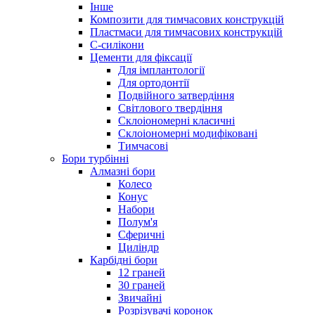
Інше
Композити для тимчасових конструкцій
Пластмаси для тимчасових конструкцій
С-силікони
Цементи для фіксації
Для імплантології
Для ортодонтії
Подвійного затвердіння
Світлового твердіння
Склоіономерні класичні
Склоіономерні модифіковані
Тимчасові
Бори турбінні
Алмазні бори
Колесо
Конус
Набори
Полум'я
Сферичні
Циліндр
Карбідні бори
12 граней
30 граней
Звичайні
Розрізувачі коронок