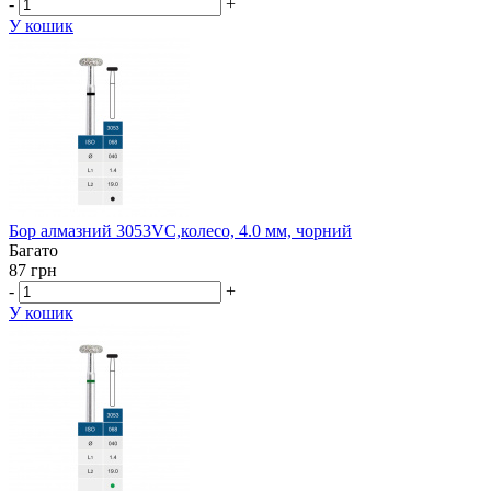
-
+
У кошик
Бор алмазний 3053VC,колесо, 4.0 мм, чорний
Багато
87 грн
-
+
У кошик