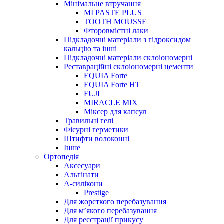
Мінімальне втручання
MI PASTE PLUS
TOOTH MOUSSE
Фторовмістні лаки
Підкладочні матеріали з гідроксидом
кальцію та інші
Підкладочні матеріали склоіономерні
Реставраційні склоіономерні цементи
EQUIA Forte
EQUIA Forte HT
FUJI
MIRACLE MIX
Міксер для капсул
Травильні гелі
Фісурні герметики
Штифти волоконні
Інше
Ортопедія
Аксесуари
Альгінати
А-силікони
Prestige
Для жорсткого перебазування
Для м’якого перебазування
Для реєстрації прикусу