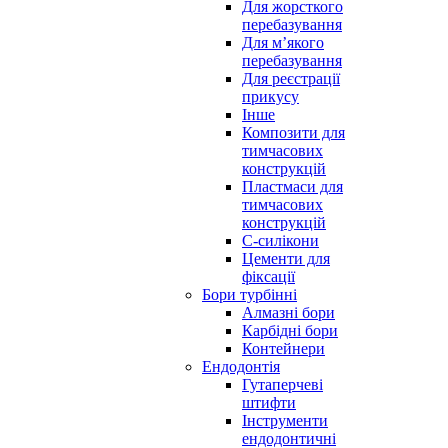
Для жорсткого
перебазування
Для м’якого
перебазування
Для реєстрації
прикусу
Інше
Композити для
тимчасових
конструкцій
Пластмаси для
тимчасових
конструкцій
С-силікони
Цементи для
фіксації
Бори турбінні
Алмазні бори
Карбідні бори
Контейнери
Ендодонтія
Гутаперчеві
штифти
Інструменти
ендодонтичні