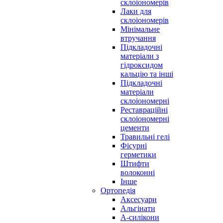
склоіономерів
Лаки для
склоіономерів
Мінімальне
втручання
Підкладочні
матеріали з
гідроксидом
кальцію та інші
Підкладочні
матеріали
склоіономерні
Реставраційні
склоіономерні
цементи
Травильні гелі
Фісурні
герметики
Штифти
волоконні
Інше
Ортопедія
Аксесуари
Альгінати
А-силікони