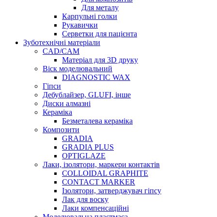
Для металу
Карпульні голки
Рукавички
Серветки для пацієнта
Зуботехнічні матеріали
CAD/CAM
Матеріал для 3D друку
Віск моделювальний
DIAGNOSTIC WAX
Гіпси
Дебублайзер, GLUFI, інше
Диски алмазні
Кераміка
Безметалева кераміка
Композити
GRADIA
GRADIA PLUS
OPTIGLAZE
Лаки, ізолятори, маркери контактів
COLLOIDAL GRAPHITE
CONTACT MARKER
Ізолятори, затверджувач гіпсу
Лак для воску
Лаки компенсаційні
Моделювальна пластмаса