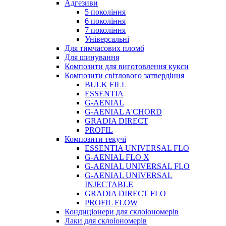
Адгезиви
5 покоління
6 покоління
7 покоління
Універсальні
Для тимчасових пломб
Для шинування
Композити для виготовлення кукси
Композити світлового затвердіння
BULK FILL
ESSENTIA
G-AENIAL
G-AENIAL A'CHORD
GRADIA DIRECT
PROFIL
Композити текучі
ESSENTIA UNIVERSAL FLO
G-AENIAL FLO X
G-AENIAL UNIVERSAL FLO
G-AENIAL UNIVERSAL
INJECTABLE
GRADIA DIRECT FLO
PROFIL FLOW
Кондиціонери для склоіономерів
Лаки для склоіономерів