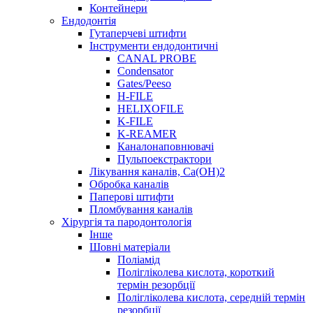
Контейнери
Ендодонтія
Гутаперчеві штифти
Інструменти ендодонтичні
CANAL PROBE
Condensator
Gates/Peeso
H-FILE
HELIXOFILE
K-FILE
K-REAMER
Каналонаповнювачі
Пульпоекстрактори
Лікування каналів, Ca(OH)2
Обробка каналів
Паперові штифти
Пломбування каналів
Хірургія та пародонтологія
Інше
Шовні матеріали
Поліамід
Полігліколева кислота, короткий
термін резорбції
Полігліколева кислота, середній термін
резорбції