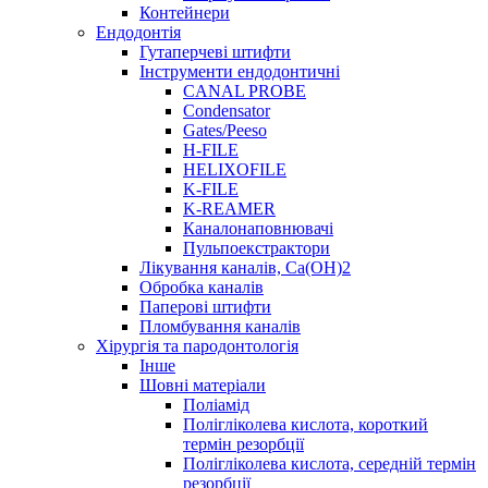
Контейнери
Ендодонтія
Гутаперчеві штифти
Інструменти ендодонтичні
CANAL PROBE
Condensator
Gates/Peeso
H-FILE
HELIXOFILE
K-FILE
K-REAMER
Каналонаповнювачі
Пульпоекстрактори
Лікування каналів, Ca(OH)2
Обробка каналів
Паперові штифти
Пломбування каналів
Хірургія та пародонтологія
Інше
Шовні матеріали
Поліамід
Полігліколева кислота, короткий
термін резорбції
Полігліколева кислота, середній термін
резорбції