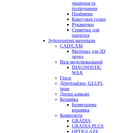
чищення та
полірування
Праймери
Карпульні голки
Рукавички
Серветки для
пацієнта
Зуботехнічні матеріали
CAD/CAM
Матеріал для 3D
друку
Віск моделювальний
DIAGNOSTIC
WAX
Гіпси
Дебублайзер, GLUFI,
інше
Диски алмазні
Кераміка
Безметалева
кераміка
Композити
GRADIA
GRADIA PLUS
OPTIGLAZE