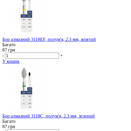
Бор алмазний 3118EF, полум'я, 2.3 мм, жовтий
Багато
87 грн
-
+
У кошик
Бор алмазний 3118C, полум'я, 2.3 мм, зелений
Багато
87 грн