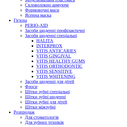
Скловолокно армуюче
Формовочні маси
Ясенна маска
Гігієна
PERIO-AID
Засоби щоденні профілактичні
Засоби щоденні спеціальні
HALITA
INTERPROX
VITIS ANTICARIES
VITIS GINGIVAL
VITIS HEALTHY GUMS
VITIS ORTHODONTIC
VITIS SENSITIVE
VITIS WHITENING
Засоби щоденні для дітей
Флоси
Щітки зубні спеціальні
Щітки зубні щоденні
Щітки зубні для дітей
Щітки міжзубні
Розпродаж
Для стоматологів
Для зубних техніків