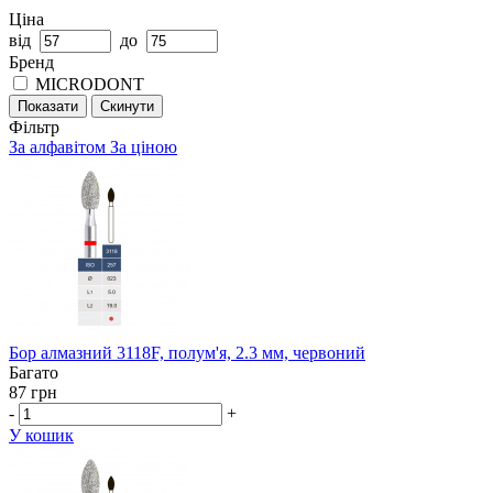
Ціна
від
до
Бренд
MICRODONT
Показати
Скинути
Фільтр
За алфавітом
За ціною
Бор алмазний 3118F, полум'я, 2.3 мм, червоний
Багато
87 грн
-
+
У кошик