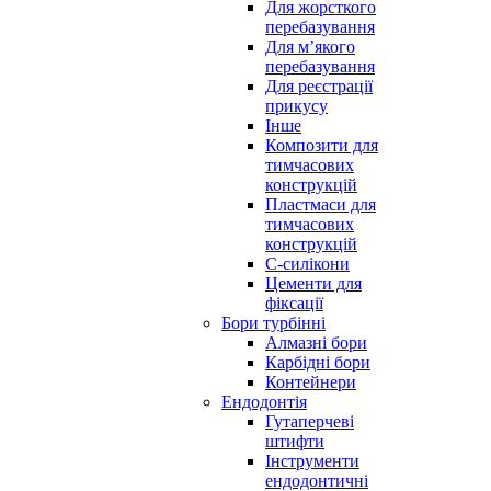
Для жорсткого
перебазування
Для м’якого
перебазування
Для реєстрації
прикусу
Інше
Композити для
тимчасових
конструкцій
Пластмаси для
тимчасових
конструкцій
С-силікони
Цементи для
фіксації
Бори турбінні
Алмазні бори
Карбідні бори
Контейнери
Ендодонтія
Гутаперчеві
штифти
Інструменти
ендодонтичні