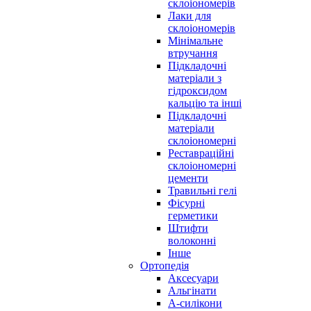
склоіономерів
Лаки для
склоіономерів
Мінімальне
втручання
Підкладочні
матеріали з
гідроксидом
кальцію та інші
Підкладочні
матеріали
склоіономерні
Реставраційні
склоіономерні
цементи
Травильні гелі
Фісурні
герметики
Штифти
волоконні
Інше
Ортопедія
Аксесуари
Альгінати
А-силікони