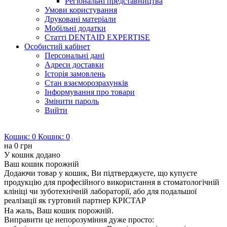
Регіональні представництва
Умови користування
Друковані матеріали
Мобільні додатки
Статті DENTAID EXPERTISE
Особистий кабінет
Персональні дані
Адреси доставки
Історія замовлень
Стан взаєморозрахунків
Інформування про товари
Змінити пароль
Вийти
Кошик:
0
Кошик:
0
на
0 грн
У кошик додано
Ваш кошик порожній
Додаючи товар у кошик, Ви підтверджуєте, що купуєте
продукцію для професійного використання в стоматологічній
клініці чи зуботехнічній лабораторії, або для подальшої
реалізації як гуртовий партнер КРІСТАР
На жаль, Ваш кошик порожній.
Виправити це непорозуміння дуже просто: