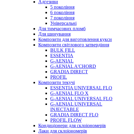
Адгезиви
5 покоління
6 покоління
7 покоління
Універсальні
Для тимчасових пломб
Для шинування
Композити для виготовлення кукси
Композити світлового затвердіння
BULK FILL
ESSENTIA
G-AENIAL
G-AENIAL A'CHORD
GRADIA DIRECT
PROFIL
Композити текучі
ESSENTIA UNIVERSAL FLO
G-AENIAL FLO X
G-AENIAL UNIVERSAL FLO
G-AENIAL UNIVERSAL
INJECTABLE
GRADIA DIRECT FLO
PROFIL FLOW
Кондиціонери для склоіономерів
Лаки для склоіономерів