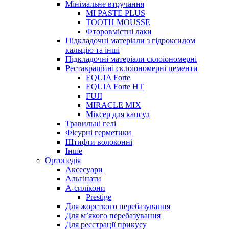
Мінімальне втручання
MI PASTE PLUS
TOOTH MOUSSE
Фторовмістні лаки
Підкладочні матеріали з гідроксидом
кальцію та інші
Підкладочні матеріали склоіономерні
Реставраційні склоіономерні цементи
EQUIA Forte
EQUIA Forte HT
FUJI
MIRACLE MIX
Міксер для капсул
Травильні гелі
Фісурні герметики
Штифти волоконні
Інше
Ортопедія
Аксесуари
Альгінати
А-силікони
Prestige
Для жорсткого перебазування
Для м’якого перебазування
Для реєстрації прикусу