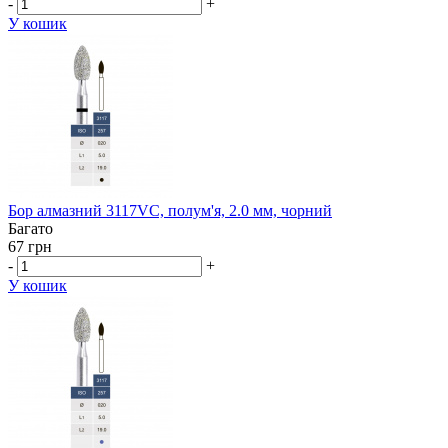
-
+
У кошик
Бор алмазний 3117VC, полум'я, 2.0 мм, чорний
Багато
67 грн
-
+
У кошик