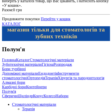
виберіть у каталозі товар, що Вас цікавить, і натисніть кнопку
«У кошик».
Разом:
0 грн
Продовжити покупки
Перейти у кошик
КАТАЛОГ
магазин тільки для стоматологів та
зубних техніків
Полум'я
Головна
Каталог
Стоматологічні матеріали
Зуботехнічні матеріали
Гігієна
Розпродаж
Бори турбінні
Допоміжні матеріали
Ендодонтія
Інструменти
стоматологічні
Ортопедія
Терапія
Хірургія та пародонтологія
Алмазні бори
Карбідні бори
Контейнери
Полум'я
Сферичні
Циліндр
Конус
Колесо
Набори
Стоматологічні матеріали
Терапія