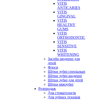
VITIS
ANTICARIES
VITIS
GINGIVAL
VITIS
HEALTHY
GUMS
VITIS
ORTHODONTIC
VITIS
SENSITIVE
VITIS
WHITENING
Засоби щоденні для
дітей
Флоси
Щітки зубні спеціальні
Щітки зубні щоденні
Щітки зубні для дітей
Щітки міжзубні
Розпродаж
Для стоматологів
Для зубних техніків