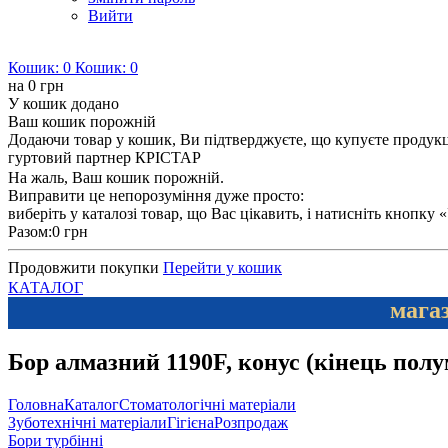
Вийти
Кошик:
0
Кошик:
0
на
0 грн
У кошик додано
Ваш кошик порожній
Додаючи товар у кошик, Ви підтверджуєте, що купуєте продукцію
гуртовий партнер КРІСТАР
На жаль, Ваш кошик порожній.
Виправити це непорозуміння дуже просто:
виберіть у каталозі товар, що Вас цікавить, і натисніть кнопку
Разом:
0 грн
Продовжити покупки
Перейти у кошик
КАТАЛОГ
магаз
Бор алмазний 1190F, конус (кінець полу
Головна
Каталог
Стоматологічні матеріали
Зуботехнічні матеріали
Гігієна
Розпродаж
Бори турбінні