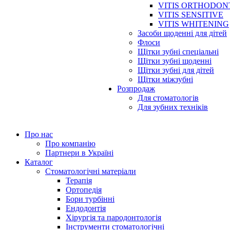
VITIS ORTHODON
VITIS SENSITIVE
VITIS WHITENING
Засоби щоденні для дітей
Флоси
Щітки зубні спеціальні
Щітки зубні щоденні
Щітки зубні для дітей
Щітки міжзубні
Розпродаж
Для стоматологів
Для зубних техніків
Про нас
Про компанію
Партнери в Україні
Каталог
Стоматологічні матеріали
Терапія
Ортопедія
Бори турбінні
Ендодонтія
Хірургія та пародонтологія
Інструменти стоматологічні