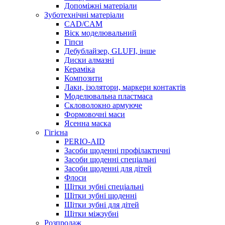
Допоміжні матеріали
Зуботехнічні матеріали
CAD/CAM
Віск моделювальний
Гіпси
Дебублайзер, GLUFI, інше
Диски алмазні
Кераміка
Композити
Лаки, ізолятори, маркери контактів
Моделювальна пластмаса
Скловолокно армуюче
Формовочні маси
Ясенна маска
Гігієна
PERIO-AID
Засоби щоденні профілактичні
Засоби щоденні спеціальні
Засоби щоденні для дітей
Флоси
Щітки зубні спеціальні
Щітки зубні щоденні
Щітки зубні для дітей
Щітки міжзубні
Розпродаж