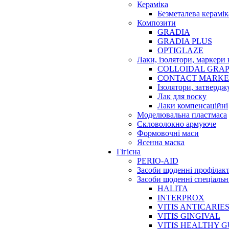
Кераміка
Безметалева керамік
Композити
GRADIA
GRADIA PLUS
OPTIGLAZE
Лаки, ізолятори, маркери 
COLLOIDAL GRAP
CONTACT MARK
Ізолятори, затвердж
Лак для воску
Лаки компенсаційні
Моделювальна пластмаса
Скловолокно армуюче
Формовочні маси
Ясенна маска
Гігієна
PERIO-AID
Засоби щоденні профілак
Засоби щоденні спеціальн
HALITA
INTERPROX
VITIS ANTICARIE
VITIS GINGIVAL
VITIS HEALTHY 