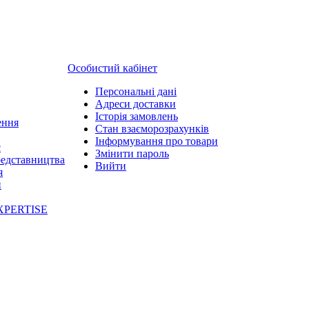
Особистий кабінет
Персональні дані
Адреси доставки
Історія замовлень
ення
Стан взаєморозрахунків
Інформування про товари
с
Змінити пароль
редставництва
Вийти
я
и
XPERTISE