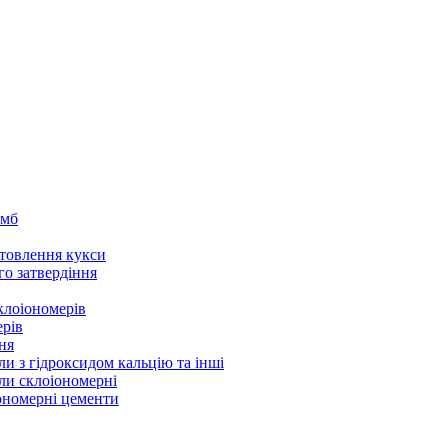
омб
товлення кукси
го затвердіння
клоіономерів
ерів
ня
ли з гідроксидом кальцію та інші
ли склоіономерні
іономерні цементи