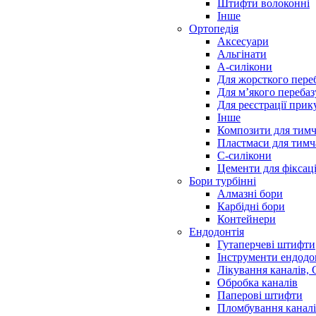
Штифти волоконні
Інше
Ортопедія
Аксесуари
Альгінати
А-силікони
Для жорсткого пере
Для м’якого переба
Для реєстрації прик
Інше
Композити для тимч
Пластмаси для тимч
С-силікони
Цементи для фіксаці
Бори турбінні
Алмазні бори
Карбідні бори
Контейнери
Ендодонтія
Гутаперчеві штифти
Інструменти ендодо
Лікування каналів,
Обробка каналів
Паперові штифти
Пломбування канал