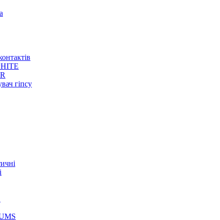
а
контактів
HITE
ER
увач гіпсу
тичні
і
S
GUMS