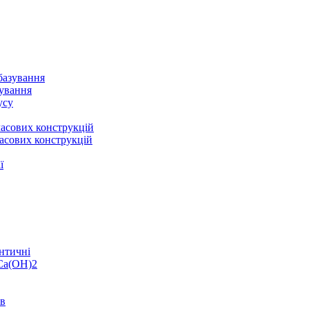
базування
зування
усу
асових конструкцій
асових конструкцій
ї
нтичні
 Ca(OH)2
ів