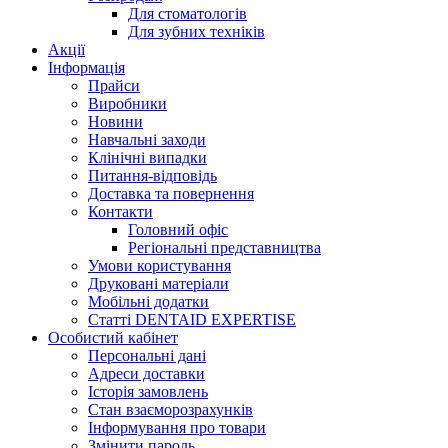
Для стоматологів
Для зубних техніків
Акції
Інформація
Прайси
Виробники
Новини
Навчальні заходи
Клінічні випадки
Питання-відповідь
Доставка та повернення
Контакти
Головний офіс
Регіональні представництва
Умови користування
Друковані матеріали
Мобільні додатки
Статті DENTAID EXPERTISE
Особистий кабінет
Персональні дані
Адреси доставки
Історія замовлень
Стан взаєморозрахунків
Інформування про товари
Змінити пароль