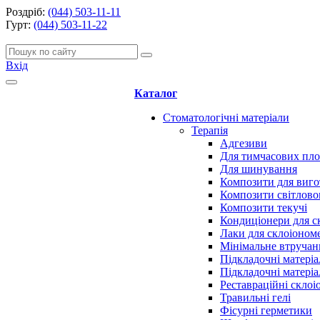
Роздріб:
(044) 503-11-11
Гурт:
(044) 503-11-22
Вхід
Каталог
Стоматологічні матеріали
Терапія
Адгезиви
Для тимчасових пл
Для шинування
Композити для виго
Композити світлово
Композити текучі
Кондиціонери для с
Лаки для склоіоном
Мінімальне втручан
Підкладочні матеріа
Підкладочні матеріа
Реставраційні скло
Травильні гелі
Фісурні герметики