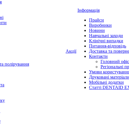
я
Інформація
ні
Прайси
нти
Виробники
Новини
Навчальні заходи
Клінічні випадки
Питання-відповідь
Акції
Доставка та поверн
Контакти
Головний офі
та полірування
Регіональні п
Умови користуванн
Друковані матеріал
Мобільні додатки
нта
Статті DENTAID E
уку
X
е