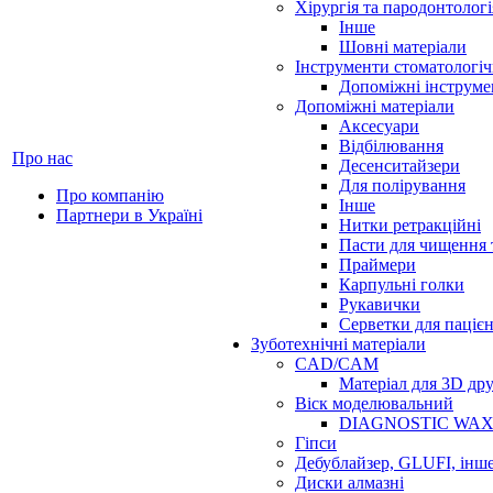
Хірургія та пародонтологі
Інше
Шовні матеріали
Інструменти стоматологіч
Допоміжні інструме
Допоміжні матеріали
Аксесуари
Відбілювання
Про нас
Десенситайзери
Для полірування
Про компанію
Інше
Партнери в Україні
Нитки ретракційні
Пасти для чищення 
Праймери
Карпульні голки
Рукавички
Серветки для паціє
Зуботехнічні матеріали
CAD/CAM
Матеріал для 3D др
Віск моделювальний
DIAGNOSTIC WA
Гіпси
Дебублайзер, GLUFI, інш
Диски алмазні