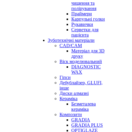
чищення та
полірування
Праймери
Карпульні голки
Рукавички
Серветки для
пацієнта
Зуботехнічні матеріали
CAD/CAM
Матеріал для 3D
друку
Віск моделювальний
DIAGNOSTIC
WAX
Гіпси
Дебублайзер, GLUFI,
інше
Диски алмазні
Кераміка
Безметалева
кераміка
Композити
GRADIA
GRADIA PLUS
OPTIGLAZE