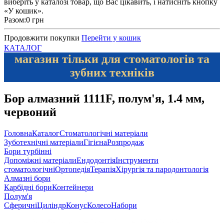
виберіть у каталозі товар, що Вас цікавить, і натисніть кнопку
«У кошик».
Разом:
0 грн
Продовжити покупки
Перейти у кошик
КАТАЛОГ
магазин тільки для стоматологів та
зубних техніків
Бор алмазний 1111F, полум'я, 1.4 мм,
червоний
Головна
Каталог
Стоматологічні матеріали
Зуботехнічні матеріали
Гігієна
Розпродаж
Бори турбінні
Допоміжні матеріали
Ендодонтія
Інструменти
стоматологічні
Ортопедія
Терапія
Хірургія та пародонтологія
Алмазні бори
Карбідні бори
Контейнери
Полум'я
Сферичні
Циліндр
Конус
Колесо
Набори