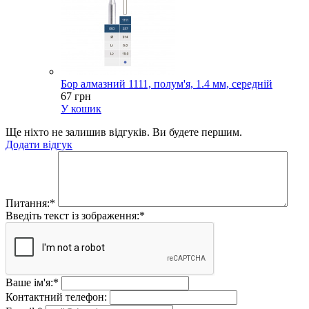
Бор алмазний 1111, полум'я, 1.4 мм, середній
67 грн
У кошик
Ще ніхто не залишив відгуків. Ви будете першим.
Додати відгук
Питання:
*
Введіть текст із зображення:
*
Ваше ім'я:
*
Контактний телефон: