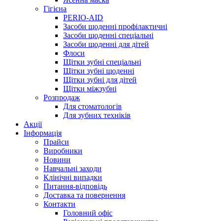
Гігієна
PERIO-AID
Засоби щоденні профілактичні
Засоби щоденні спеціальні
Засоби щоденні для дітей
Флоси
Щітки зубні спеціальні
Щітки зубні щоденні
Щітки зубні для дітей
Щітки міжзубні
Розпродаж
Для стоматологів
Для зубних техніків
Акції
Інформація
Прайси
Виробники
Новини
Навчальні заходи
Клінічні випадки
Питання-відповідь
Доставка та повернення
Контакти
Головний офіс