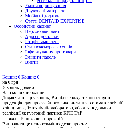
Регіональні представництва
Умови користування
Друковані матеріали
Мобільні додатки
Статті DENTAID EXPERTISE
Особистий кабінет
Персональні дані
Адреси доставки
Історія замовлень
Стан взаєморозрахунків
Інформування про товари
Змінити пароль
Вийти
Кошик:
0
Кошик:
0
на
0 грн
У кошик додано
Ваш кошик порожній
Додаючи товар у кошик, Ви підтверджуєте, що купуєте
продукцію для професійного використання в стоматологічній
клініці чи зуботехнічній лабораторії, або для подальшої
реалізації як гуртовий партнер КРІСТАР
На жаль, Ваш кошик порожній.
Виправити це непорозуміння дуже просто: