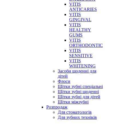
VITIS
ANTICARIES
VITIS
GINGIVAL
VITIS
HEALTHY
GUMS
VITIS
ORTHODONTIC
VITIS
SENSITIVE
VITIS
WHITENING
Засоби щоденні для
дітей
Флоси
Щітки зубні спеціальні
Щітки зубні щоденні
Щітки зубні для дітей
Щітки міжзубні
Розпродаж
Для стоматологів
Для зубних техніків