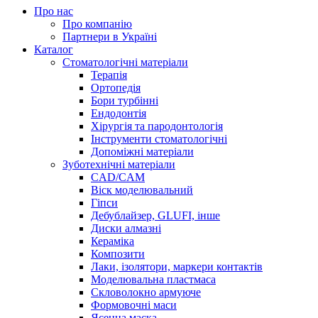
Про нас
Про компанію
Партнери в Україні
Каталог
Стоматологічні матеріали
Терапія
Ортопедія
Бори турбінні
Ендодонтія
Хірургія та пародонтологія
Інструменти стоматологічні
Допоміжні матеріали
Зуботехнічні матеріали
CAD/CAM
Віск моделювальний
Гіпси
Дебублайзер, GLUFI, інше
Диски алмазні
Кераміка
Композити
Лаки, ізолятори, маркери контактів
Моделювальна пластмаса
Скловолокно армуюче
Формовочні маси
Ясенна маска