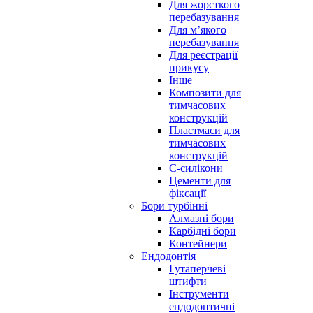
Для жорсткого
перебазування
Для м’якого
перебазування
Для реєстрації
прикусу
Інше
Композити для
тимчасових
конструкцій
Пластмаси для
тимчасових
конструкцій
С-силікони
Цементи для
фіксації
Бори турбінні
Алмазні бори
Карбідні бори
Контейнери
Ендодонтія
Гутаперчеві
штифти
Інструменти
ендодонтичні