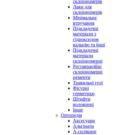
склоіономерів
Лаки для
склоіономерів
Мінімальне
втручання
Підкладочні
матеріали з
гідроксидом
кальцію та інші
Підкладочні
матеріали
склоіономерні
Реставраційні
склоіономерні
цементи
Травильні гелі
Фісурні
герметики
Штифти
волоконні
Інше
Ортопедія
Аксесуари
Альгінати
А-силікони