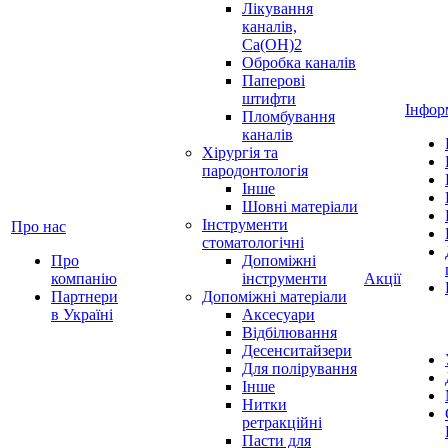
Лікування
каналів,
Ca(OH)2
Обробка каналів
Паперові
штифти
Інфор
Пломбування
каналів
Хірургія та
пародонтологія
Інше
Шовні матеріали
Інструменти
Про нас
стоматологічні
Про
Допоміжні
компанію
інструменти
Акції
Партнери
Допоміжні матеріали
в Україні
Аксесуари
Відбілювання
Десенситайзери
Для полірування
Інше
Нитки
ретракційні
Пасти для