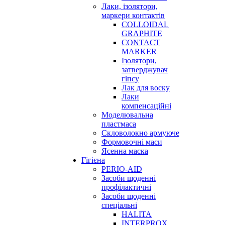
Лаки, ізолятори,
маркери контактів
COLLOIDAL
GRAPHITE
CONTACT
MARKER
Ізолятори,
затверджувач
гіпсу
Лак для воску
Лаки
компенсаційні
Моделювальна
пластмаса
Скловолокно армуюче
Формовочні маси
Ясенна маска
Гігієна
PERIO-AID
Засоби щоденні
профілактичні
Засоби щоденні
спеціальні
HALITA
INTERPROX