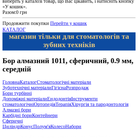
виберіть у каталозі товар, що Вас цікавить, і натисніть кнопку
«У кошик».
Разом:
0 грн
Продовжити покупки
Перейти у кошик
КАТАЛОГ
магазин тільки для стоматологів та
зубних техніків
Бор алмазний 1011, сферичний, 0.9 мм,
середній
Головна
Каталог
Стоматологічні матеріали
Зуботехнічні матеріали
Гігієна
Розпродаж
Бори турбінні
Допоміжні матеріали
Ендодонтія
Інструменти
стоматологічні
Ортопедія
Терапія
Хірургія та пародонтологія
Алмазні бори
Карбідні бори
Контейнери
Сферичні
Циліндр
Конус
Полум'я
Колесо
Набори