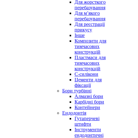
Для жорсткого
перебазування
Для м’якого
перебазування
Для реєстрації
прикусу
Інше
Композити для
тимчасових
конструкцій
Пластмаси для
тимчасових
конструкцій
С-силікони
Цементи для
фіксації
Бори турбінні
Алмазні бори
Карбідні бори
Контейнери
Ендодонтія
Гутаперчеві
штифти
Інструменти
ендодонтичні