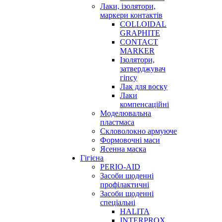
Лаки, ізолятори,
маркери контактів
COLLOIDAL
GRAPHITE
CONTACT
MARKER
Ізолятори,
затверджувач
гіпсу
Лак для воску
Лаки
компенсаційні
Моделювальна
пластмаса
Скловолокно армуюче
Формовочні маси
Ясенна маска
Гігієна
PERIO-AID
Засоби щоденні
профілактичні
Засоби щоденні
спеціальні
HALITA
INTERPROX