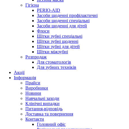
Гігієна
PERIO-AID
Засоби щоденні профілактичні
Засоби щоденні спеціальні
Засоби щоденні для дітей
Флоси
Щітки зубні спеціальні
Щітки зубні щоденні
Щітки зубні для дітей
Щітки міжзубні
Розпродаж
Для стоматологів
Для зубних техніків
Акції
Інформація
Прайси
Виробники
Новини
Навчальні заходи
Клінічні випадки
Питання-відповідь
Доставка та повернення
Контакти
Головний офіс