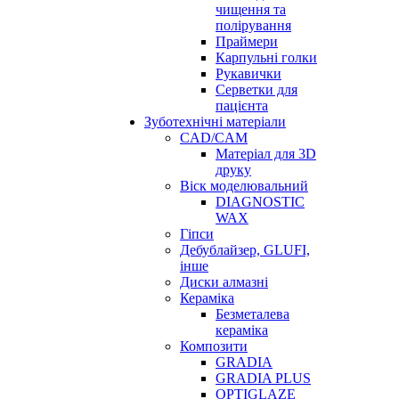
чищення та
полірування
Праймери
Карпульні голки
Рукавички
Серветки для
пацієнта
Зуботехнічні матеріали
CAD/CAM
Матеріал для 3D
друку
Віск моделювальний
DIAGNOSTIC
WAX
Гіпси
Дебублайзер, GLUFI,
інше
Диски алмазні
Кераміка
Безметалева
кераміка
Композити
GRADIA
GRADIA PLUS
OPTIGLAZE