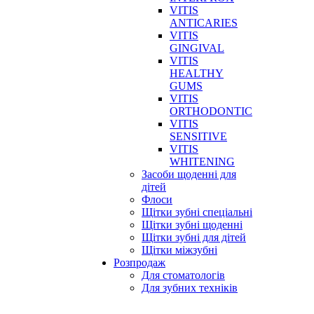
VITIS
ANTICARIES
VITIS
GINGIVAL
VITIS
HEALTHY
GUMS
VITIS
ORTHODONTIC
VITIS
SENSITIVE
VITIS
WHITENING
Засоби щоденні для
дітей
Флоси
Щітки зубні спеціальні
Щітки зубні щоденні
Щітки зубні для дітей
Щітки міжзубні
Розпродаж
Для стоматологів
Для зубних техніків