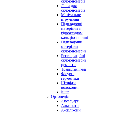
склоіономерів
Лаки для
склоіономерів
Мінімальне
втручання
Підкладочні
матеріали з
гідроксидом
кальцію та інші
Підкладочні
матеріали
склоіономерні
Реставраційні
склоіономерні
цементи
Травильні гелі
Фісурні
герметики
Штифти
волоконні
Інше
Ортопедія
Аксесуари
Альгінати
А-силікони