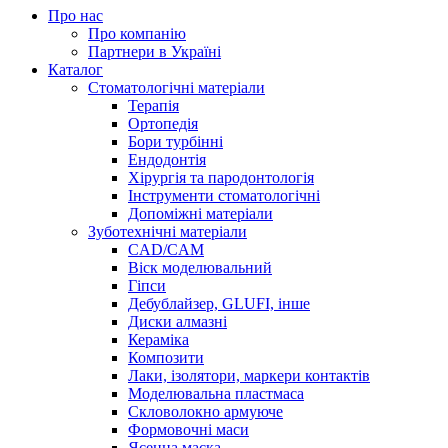
Про нас
Про компанію
Партнери в Україні
Каталог
Стоматологічні матеріали
Терапія
Ортопедія
Бори турбінні
Ендодонтія
Хірургія та пародонтологія
Інструменти стоматологічні
Допоміжні матеріали
Зуботехнічні матеріали
CAD/CAM
Віск моделювальний
Гіпси
Дебублайзер, GLUFI, інше
Диски алмазні
Кераміка
Композити
Лаки, ізолятори, маркери контактів
Моделювальна пластмаса
Скловолокно армуюче
Формовочні маси
Ясенна маска