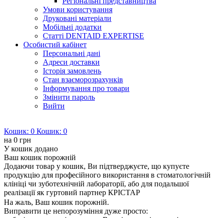
Регіональні представництва
Умови користування
Друковані матеріали
Мобільні додатки
Статті DENTAID EXPERTISE
Особистий кабінет
Персональні дані
Адреси доставки
Історія замовлень
Стан взаєморозрахунків
Інформування про товари
Змінити пароль
Вийти
Кошик:
0
Кошик:
0
на
0 грн
У кошик додано
Ваш кошик порожній
Додаючи товар у кошик, Ви підтверджуєте, що купуєте
продукцію для професійного використання в стоматологічній
клініці чи зуботехнічній лабораторії, або для подальшої
реалізації як гуртовий партнер КРІСТАР
На жаль, Ваш кошик порожній.
Виправити це непорозуміння дуже просто: