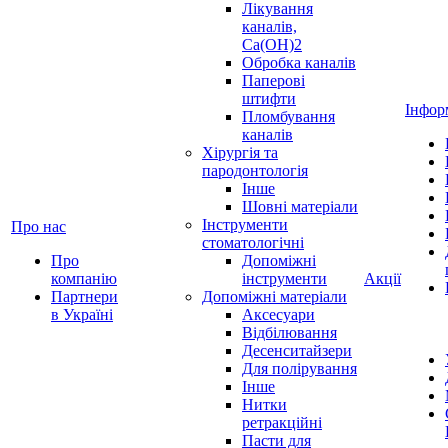
Лікування
каналів,
Ca(OH)2
Обробка каналів
Паперові
штифти
Інфор
Пломбування
каналів
Хірургія та
пародонтологія
Інше
Шовні матеріали
Інструменти
Про нас
стоматологічні
Про
Допоміжні
компанію
інструменти
Акції
Партнери
Допоміжні матеріали
в Україні
Аксесуари
Відбілювання
Десенситайзери
Для полірування
Інше
Нитки
ретракційні
Пасти для