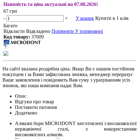
Наявність та ціна актуальні на 07.08.2026!
67 грн
-
+
У кошик
Купити в 1 клік
Багато
Відкласти
Відкладено
Порівняти
У порівнянні
Код товару:
37609
На сайті вказана роздрібна ціна. Якщо Ви є нашим постійним
покупцем і за Вами зафіксована знижка, менеджер перерахує
Ваше замовлення і повідомить Вам суму з урахуванням усіх
знижок, які наша компанія надає Вам.
Опис
Відгуки про товар
Поставити питання
Додатково
Алмазні бори MICRODONT виготовлені з високоякісної
нержавіючої сталі, з використанням
високоякісних алмазів.