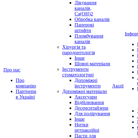
Лікування
каналів,
Ca(OH)2
Обробка каналів
Паперові
штифти
Інфор
Пломбування
каналів
Хірургія та
пародонтологія
Інше
Шовні матеріали
Інструменти
Про нас
стоматологічні
Про
Допоміжні
компанію
інструменти
Акції
Партнери
Допоміжні матеріали
в Україні
Аксесуари
Відбілювання
Десенситайзери
Для полірування
Інше
Нитки
ретракційні
Пасти для