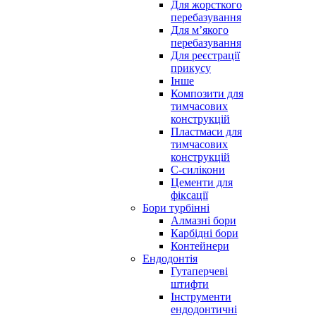
Для жорсткого
перебазування
Для м’якого
перебазування
Для реєстрації
прикусу
Інше
Композити для
тимчасових
конструкцій
Пластмаси для
тимчасових
конструкцій
С-силікони
Цементи для
фіксації
Бори турбінні
Алмазні бори
Карбідні бори
Контейнери
Ендодонтія
Гутаперчеві
штифти
Інструменти
ендодонтичні