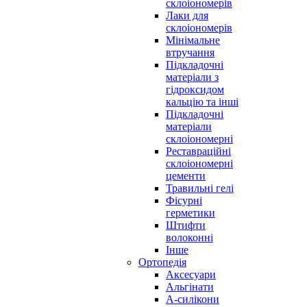
склоіономерів
Лаки для
склоіономерів
Мінімальне
втручання
Підкладочні
матеріали з
гідроксидом
кальцію та інші
Підкладочні
матеріали
склоіономерні
Реставраційні
склоіономерні
цементи
Травильні гелі
Фісурні
герметики
Штифти
волоконні
Інше
Ортопедія
Аксесуари
Альгінати
А-силікони