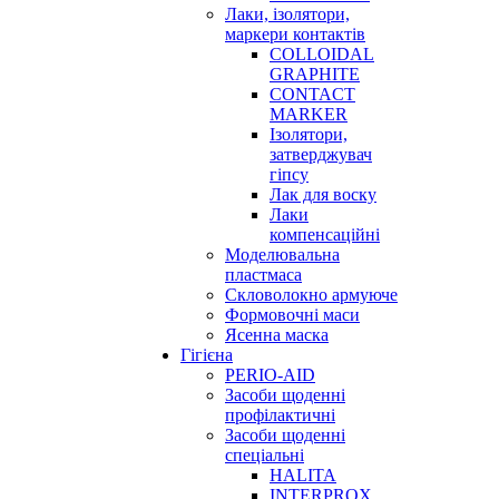
Лаки, ізолятори,
маркери контактів
COLLOIDAL
GRAPHITE
CONTACT
MARKER
Ізолятори,
затверджувач
гіпсу
Лак для воску
Лаки
компенсаційні
Моделювальна
пластмаса
Скловолокно армуюче
Формовочні маси
Ясенна маска
Гігієна
PERIO-AID
Засоби щоденні
профілактичні
Засоби щоденні
спеціальні
HALITA
INTERPROX