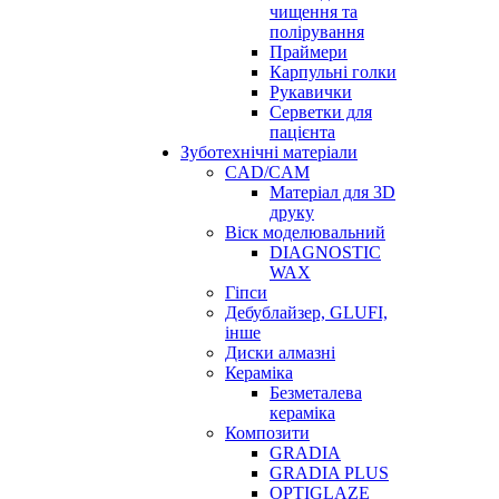
чищення та
полірування
Праймери
Карпульні голки
Рукавички
Серветки для
пацієнта
Зуботехнічні матеріали
CAD/CAM
Матеріал для 3D
друку
Віск моделювальний
DIAGNOSTIC
WAX
Гіпси
Дебублайзер, GLUFI,
інше
Диски алмазні
Кераміка
Безметалева
кераміка
Композити
GRADIA
GRADIA PLUS
OPTIGLAZE