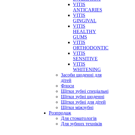
VITIS
ANTICARIES
VITIS
GINGIVAL
VITIS
HEALTHY
GUMS
VITIS
ORTHODONTIC
VITIS
SENSITIVE
VITIS
WHITENING
Засоби щоденні для
дітей
Флоси
Щітки зубні спеціальні
Щітки зубні щоденні
Щітки зубні для дітей
Щітки міжзубні
Розпродаж
Для стоматологів
Для зубних техніків