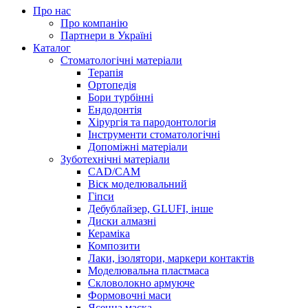
Про нас
Про компанію
Партнери в Україні
Каталог
Стоматологічні матеріали
Терапія
Ортопедія
Бори турбінні
Ендодонтія
Хірургія та пародонтологія
Інструменти стоматологічні
Допоміжні матеріали
Зуботехнічні матеріали
CAD/CAM
Віск моделювальний
Гіпси
Дебублайзер, GLUFI, інше
Диски алмазні
Кераміка
Композити
Лаки, ізолятори, маркери контактів
Моделювальна пластмаса
Скловолокно армуюче
Формовочні маси
Ясенна маска