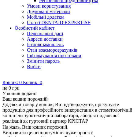
Регіональні представництва
Умови користування
Друковані матеріали
Мобільні додатки
Статті DENTAID EXPERTISE
Особистий кабінет
Персональні дані
Адреси доставки
Історія замовлень
Стан взаєморозрахунків
Інформування про товари
Змінити пароль
Вийти
Кошик:
0
Кошик:
0
на
0 грн
У кошик додано
Ваш кошик порожній
Додаючи товар у кошик, Ви підтверджуєте, що купуєте
продукцію для професійного використання в стоматологічній
клініці чи зуботехнічній лабораторії, або для подальшої
реалізації як гуртовий партнер КРІСТАР
На жаль, Ваш кошик порожній.
Виправити це непорозуміння дуже просто: