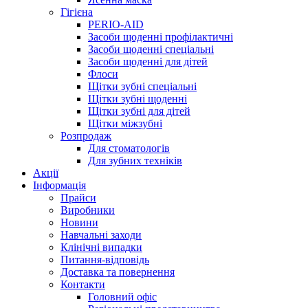
Гігієна
PERIO-AID
Засоби щоденні профілактичні
Засоби щоденні спеціальні
Засоби щоденні для дітей
Флоси
Щітки зубні спеціальні
Щітки зубні щоденні
Щітки зубні для дітей
Щітки міжзубні
Розпродаж
Для стоматологів
Для зубних техніків
Акції
Інформація
Прайси
Виробники
Новини
Навчальні заходи
Клінічні випадки
Питання-відповідь
Доставка та повернення
Контакти
Головний офіс