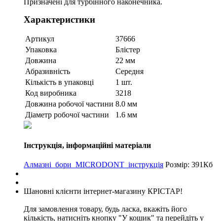
Призначені для турбінного наконечника.
Характеристики
Артикул
37666
Упаковка
Блістер
Довжина
22 мм
Абразивність
Середня
Кількість в упаковці
1 шт.
Код виробника
3218
Довжина робочої частини
8.0 мм
Діаметр робочої частини
1.6 мм
Інструкція, інформаційні матеріали
Алмазні_бори_MICRODONT_інструкція
Розмір: 391Кб
Шановні клієнти інтернет-магазину КРІСТАР!
Для замовлення товару, будь ласка, вкажіть його
кількість, натисніть кнопку "У кошик" та перейдіть у