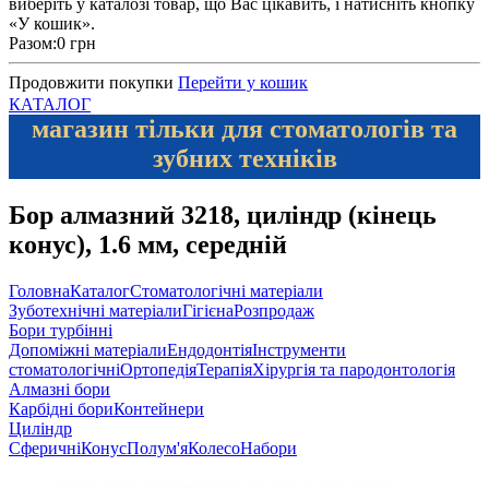
виберіть у каталозі товар, що Вас цікавить, і натисніть кнопку
«У кошик».
Разом:
0 грн
Продовжити покупки
Перейти у кошик
КАТАЛОГ
магазин тільки для стоматологів та
зубних техніків
Бор алмазний 3218, циліндр (кінець
конус), 1.6 мм, середній
Головна
Каталог
Стоматологічні матеріали
Зуботехнічні матеріали
Гігієна
Розпродаж
Бори турбінні
Допоміжні матеріали
Ендодонтія
Інструменти
стоматологічні
Ортопедія
Терапія
Хірургія та пародонтологія
Алмазні бори
Карбідні бори
Контейнери
Циліндр
Сферичні
Конус
Полум'я
Колесо
Набори