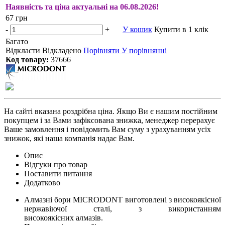
Наявність та ціна актуальні на 06.08.2026!
67 грн
-
+
У кошик
Купити в 1 клік
Багато
Відкласти
Відкладено
Порівняти
У порівнянні
Код товару:
37666
На сайті вказана роздрібна ціна. Якщо Ви є нашим постійним
покупцем і за Вами зафіксована знижка, менеджер перерахує
Ваше замовлення і повідомить Вам суму з урахуванням усіх
знижок, які наша компанія надає Вам.
Опис
Відгуки про товар
Поставити питання
Додатково
Алмазні бори MICRODONT виготовлені з високоякісної
нержавіючої сталі, з використанням
високоякісних алмазів.