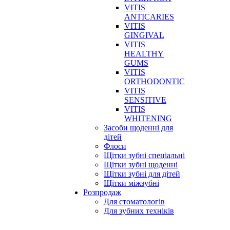
VITIS
ANTICARIES
VITIS
GINGIVAL
VITIS
HEALTHY
GUMS
VITIS
ORTHODONTIC
VITIS
SENSITIVE
VITIS
WHITENING
Засоби щоденні для
дітей
Флоси
Щітки зубні спеціальні
Щітки зубні щоденні
Щітки зубні для дітей
Щітки міжзубні
Розпродаж
Для стоматологів
Для зубних техніків