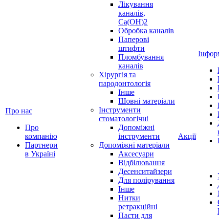
Лікування
каналів,
Ca(OH)2
Обробка каналів
Паперові
штифти
Інфор
Пломбування
каналів
Хірургія та
пародонтологія
Інше
Шовні матеріали
Інструменти
Про нас
стоматологічні
Про
Допоміжні
компанію
інструменти
Акції
Партнери
Допоміжні матеріали
в Україні
Аксесуари
Відбілювання
Десенситайзери
Для полірування
Інше
Нитки
ретракційні
Пасти для