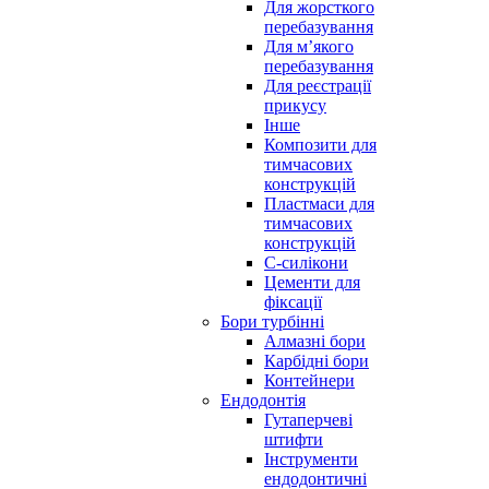
Для жорсткого
перебазування
Для м’якого
перебазування
Для реєстрації
прикусу
Інше
Композити для
тимчасових
конструкцій
Пластмаси для
тимчасових
конструкцій
С-силікони
Цементи для
фіксації
Бори турбінні
Алмазні бори
Карбідні бори
Контейнери
Ендодонтія
Гутаперчеві
штифти
Інструменти
ендодонтичні