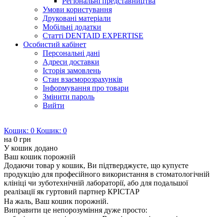
Регіональні представництва
Умови користування
Друковані матеріали
Мобільні додатки
Статті DENTAID EXPERTISE
Особистий кабінет
Персональні дані
Адреси доставки
Історія замовлень
Стан взаєморозрахунків
Інформування про товари
Змінити пароль
Вийти
Кошик:
0
Кошик:
0
на
0 грн
У кошик додано
Ваш кошик порожній
Додаючи товар у кошик, Ви підтверджуєте, що купуєте
продукцію для професійного використання в стоматологічній
клініці чи зуботехнічній лабораторії, або для подальшої
реалізації як гуртовий партнер КРІСТАР
На жаль, Ваш кошик порожній.
Виправити це непорозуміння дуже просто: