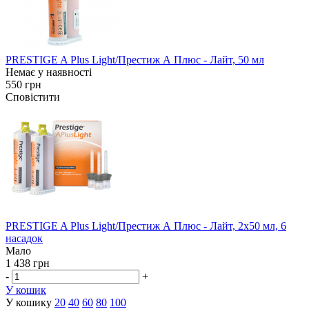
PRESTIGE A Plus Light/Престиж А Плюс - Лайт, 50 мл
Немає у наявності
550 грн
Сповістити
PRESTIGE A Plus Light/Престиж А Плюс - Лайт, 2х50 мл, 6
насадок
Мало
1 438 грн
-
+
У кошик
У кошику
20
40
60
80
100