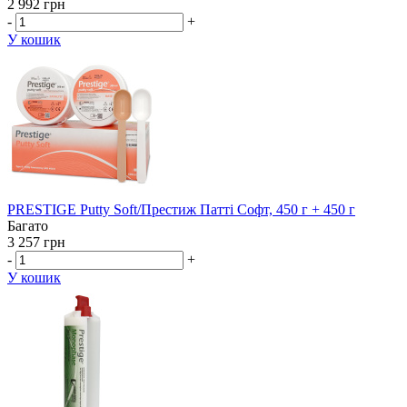
2 992 грн
-
+
У кошик
PRESTIGE Putty Soft/Престиж Патті Софт, 450 г + 450 г
Багато
3 257 грн
-
+
У кошик