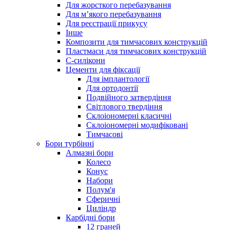
Для жорсткого перебазування
Для м’якого перебазування
Для реєстрації прикусу
Інше
Композити для тимчасових конструкцій
Пластмаси для тимчасових конструкцій
С-силікони
Цементи для фіксації
Для імплантології
Для ортодонтії
Подвійного затвердіння
Світлового твердіння
Склоіономерні класичні
Склоіономерні модифіковані
Тимчасові
Бори турбінні
Алмазні бори
Колесо
Конус
Набори
Полум'я
Сферичні
Циліндр
Карбідні бори
12 граней