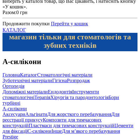
виберіть у каталозі товар, що Вас цікавить, і натисніть кнопку
«У кошик».
Разом:
0 грн
Продовжити покупки
Перейти у кошик
КАТАЛОГ
магазин тільки для стоматологів та
зубних техніків
А-силікони
Головна
Каталог
Стоматологічні матеріали
Зуботехнічні матеріали
Гігієна
Розпродаж
Ортопедія
Допоміжні матеріали
Ендодонтія
Інструменти
стоматологічні
Терапія
Хірургія та пародонтологія
Бори
турбінні
А-силікони
Аксесуари
Альгінати
Для жорсткого перебазування
Для
реєстрації прикусу
Композити для тимчасових
конструкцій
Пластмаси для тимчасових конструкцій
Цементи
для фіксації
С-силікони
Інше
Для м’якого перебазування
Prestige