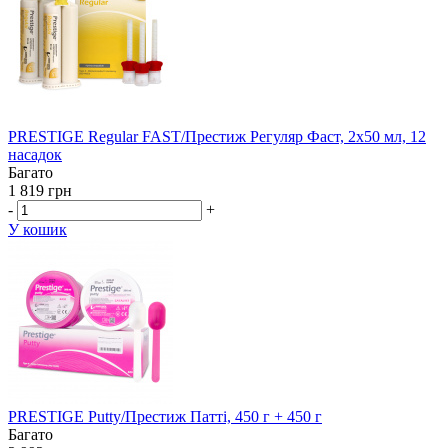
PRESTIGE Regular FAST/Престиж Регуляр Фаст, 2х50 мл, 12
насадок
Багато
1 819 грн
-
+
У кошик
PRESTIGE Putty/Престиж Патті, 450 г + 450 г
Багато