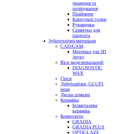
чищення та
полірування
Праймери
Карпульні голки
Рукавички
Серветки для
пацієнта
Зуботехнічні матеріали
CAD/CAM
Матеріал для 3D
друку
Віск моделювальний
DIAGNOSTIC
WAX
Гіпси
Дебублайзер, GLUFI,
інше
Диски алмазні
Кераміка
Безметалева
кераміка
Композити
GRADIA
GRADIA PLUS
OPTIGLAZE