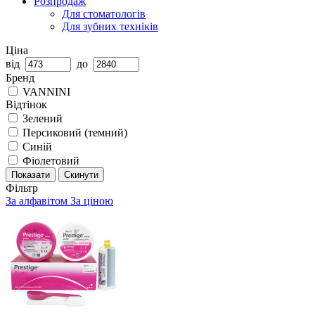
Розпродаж
Для стоматологів
Для зубних техніків
Ціна
від
до
Бренд
VANNINI
Відтінок
Зелений
Персиковий (темний)
Синій
Фіолетовий
Показати
Скинути
Фільтр
За алфавітом
За ціною