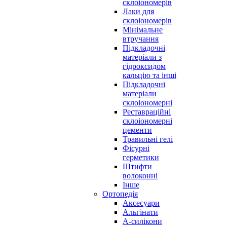
склоіономерів
Лаки для
склоіономерів
Мінімальне
втручання
Підкладочні
матеріали з
гідроксидом
кальцію та інші
Підкладочні
матеріали
склоіономерні
Реставраційні
склоіономерні
цементи
Травильні гелі
Фісурні
герметики
Штифти
волоконні
Інше
Ортопедія
Аксесуари
Альгінати
А-силікони