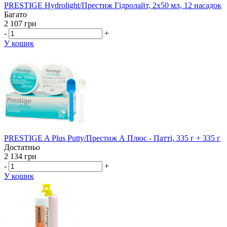
PRESTIGE Hydrolight/Престиж Гідролайт, 2х50 мл, 12 насадок
Багато
2 107 грн
-
+
У кошик
PRESTIGE A Plus Putty/Престиж А Плюс - Патті, 335 г + 335 г
Достатньо
2 134 грн
-
+
У кошик