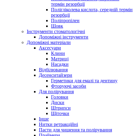
термін резорбції
Полігліколева кислота, середній термін
резорбції
Поліпропілен
Шовк
Інструменти стоматологічні
Допоміжні інструменти
Допоміжні матеріали
Аксесуари
Клини
Матриці
Насадки
Відбілювання
Десенситайзери
Герметики для емалі та дентину
Фторуючі засоби
Для полірування
Головки
Диски
Штрипси
Щіточки
Інше
Нитки ретракційні
Пасти для чищення та полірування
Праймери