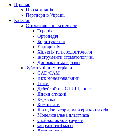
Про нас
Про компанію
Партнери в Україні
Каталог
Стоматологічні матеріали
Терапія
Ортопедія
Бори турбінні
Ендодонтія
Хірургія та пародонтологія
Інструменти стоматологічні
Допоміжні матеріали
Зуботехнічні матеріали
CAD/CAM
Віск моделювальний
Гіпси
Дебублайзер, GLUFI, інше
Диски алмазні
Кераміка
Композити
Лаки, ізолятори, маркери контактів
Моделювальна пластмаса
Скловолокно армуюче
Формовочні маси
Ясенна маска