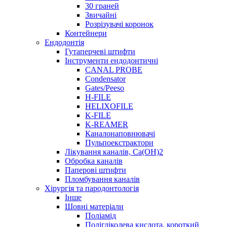
30 граней
Звичайні
Розрізувачі коронок
Контейнери
Ендодонтія
Гутаперчеві штифти
Інструменти ендодонтичні
CANAL PROBE
Condensator
Gates/Peeso
H-FILE
HELIXOFILE
K-FILE
K-REAMER
Каналонаповнювачі
Пульпоекстрактори
Лікування каналів, Ca(OH)2
Обробка каналів
Паперові штифти
Пломбування каналів
Хірургія та пародонтологія
Інше
Шовні матеріали
Поліамід
Полігліколева кислота, короткий