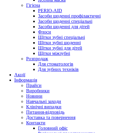
Гігієна
PERIO-AID
Засоби щоденні профілактичні
Засоби щоденні спеціальні
Засоби щоденні для дітей
Флоси
Щітки зубні спеціальні
Щітки зубні щоденні
Щітки зубні для дітей
Щітки міжзубні
Розпродаж
Для стоматологів
Для зубних техніків
Акції
Інформація
Прайси
Виробники
Новини
Навчальні заходи
Клінічні випадки
Питання-відповідь
Доставка та повернення
Контакти
Головний офіс