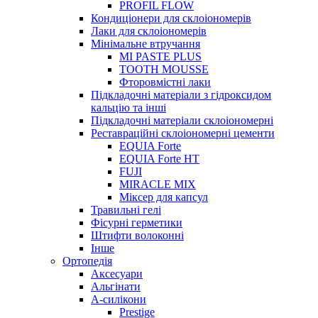
PROFIL FLOW
Кондиціонери для склоіономерів
Лаки для склоіономерів
Мінімальне втручання
MI PASTE PLUS
TOOTH MOUSSE
Фторовмістні лаки
Підкладочні матеріали з гідроксидом
кальцію та інші
Підкладочні матеріали склоіономерні
Реставраційні склоіономерні цементи
EQUIA Forte
EQUIA Forte HT
FUJI
MIRACLE MIX
Міксер для капсул
Травильні гелі
Фісурні герметики
Штифти волоконні
Інше
Ортопедія
Аксесуари
Альгінати
А-силікони
Prestige