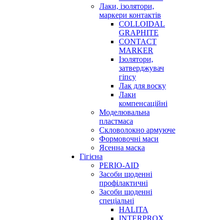
Лаки, ізолятори,
маркери контактів
COLLOIDAL
GRAPHITE
CONTACT
MARKER
Ізолятори,
затверджувач
гіпсу
Лак для воску
Лаки
компенсаційні
Моделювальна
пластмаса
Скловолокно армуюче
Формовочні маси
Ясенна маска
Гігієна
PERIO-AID
Засоби щоденні
профілактичні
Засоби щоденні
спеціальні
HALITA
INTERPROX