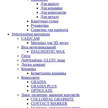
Для акрилу
Для кераміки
Для композитів
Для металу
Карпульні голки
Рукавички
Серветки для пацієнта
Зуботехнічні матеріали
CAD/CAM
Матеріал для 3D друку
Віск моделювальний
DIAGNOSTIC WAX
Гіпси
Дебублайзер, GLUFI, інше
Диски алмазні
Кераміка
Безметалева кераміка
Композити
GRADIA
GRADIA PLUS
OPTIGLAZE
Лаки, ізолятори, маркери контактів
COLLOIDAL GRAPHITE
CONTACT MARKER
Ізолятори, затверджувач гіпсу