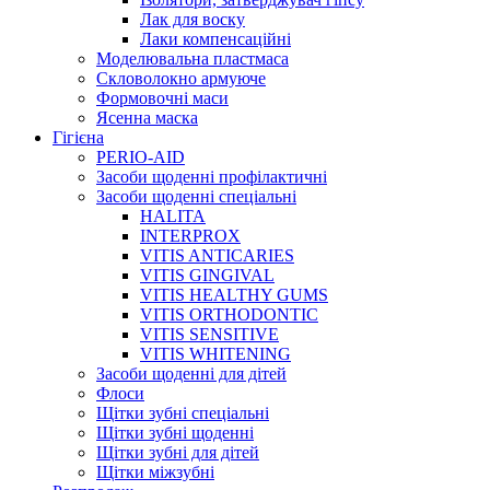
Лак для воску
Лаки компенсаційні
Моделювальна пластмаса
Скловолокно армуюче
Формовочні маси
Ясенна маска
Гігієна
PERIO-AID
Засоби щоденні профілактичні
Засоби щоденні спеціальні
HALITA
INTERPROX
VITIS ANTICARIES
VITIS GINGIVAL
VITIS HEALTHY GUMS
VITIS ORTHODONTIC
VITIS SENSITIVE
VITIS WHITENING
Засоби щоденні для дітей
Флоси
Щітки зубні спеціальні
Щітки зубні щоденні
Щітки зубні для дітей
Щітки міжзубні