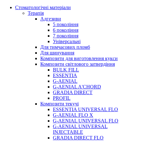
Стоматологічні матеріали
Терапія
Адгезиви
5 покоління
6 покоління
7 покоління
Універсальні
Для тимчасових пломб
Для шинування
Композити для виготовлення кукси
Композити світлового затвердіння
BULK FILL
ESSENTIA
G-AENIAL
G-AENIAL A'CHORD
GRADIA DIRECT
PROFIL
Композити текучі
ESSENTIA UNIVERSAL FLO
G-AENIAL FLO X
G-AENIAL UNIVERSAL FLO
G-AENIAL UNIVERSAL
INJECTABLE
GRADIA DIRECT FLO