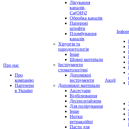
Лікування
каналів,
Ca(OH)2
Обробка каналів
Паперові
штифти
Інфор
Пломбування
каналів
Хірургія та
пародонтологія
Інше
Шовні матеріали
Інструменти
Про нас
стоматологічні
Про
Допоміжні
компанію
інструменти
Акції
Партнери
Допоміжні матеріали
в Україні
Аксесуари
Відбілювання
Десенситайзери
Для полірування
Інше
Нитки
ретракційні
Пасти для