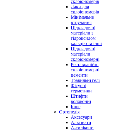
склоіономерів
Лаки для
склоіономерів
Мінімальне
втручання
Підкладочні
матеріали з
гідроксидом
кальцію та інші
Підкладочні
матеріали
склоіономерні
Реставраційні
склоіономерні
цементи
Травильні гелі
Фісурні
герметики
Штифти
волоконні
Інше
Ортопедія
Аксесуари
Альгінати
А-силікони