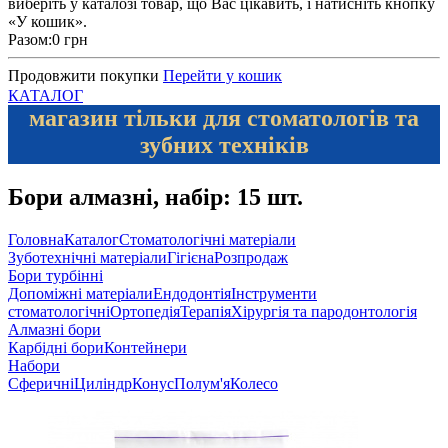
виберіть у каталозі товар, що Вас цікавить, і натисніть кнопку
«У кошик».
Разом:
0 грн
Продовжити покупки
Перейти у кошик
КАТАЛОГ
магазин тільки для стоматологів та
зубних техніків
Бори алмазні, набір: 15 шт.
Головна
Каталог
Стоматологічні матеріали
Зуботехнічні матеріали
Гігієна
Розпродаж
Бори турбінні
Допоміжні матеріали
Ендодонтія
Інструменти
стоматологічні
Ортопедія
Терапія
Хірургія та пародонтологія
Алмазні бори
Карбідні бори
Контейнери
Набори
Сферичні
Циліндр
Конус
Полум'я
Колесо