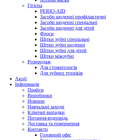
Гігієна
PERIO-AID
Засоби щоденні профілактичні
Засоби щоденні спеціальні
Засоби щоденні для дітей
Флоси
Щітки зубні спеціальні
Щітки зубні щоденні
Щітки зубні для дітей
Щітки міжзубні
Розпродаж
Для стоматологів
Для зубних техніків
Акції
Інформація
Прайси
Виробники
Новини
Навчальні заходи
Клінічні випадки
Питання-відповідь
Доставка та повернення
Контакти
Головний офіс