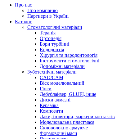
Про нас
Про компанію
Партнери в Україні
Каталог
Стоматологічні матеріали
Терапія
Ортопедія
Бори турбінні
Ендодонтія
Хірургія та пародонтологія
Інструменти стоматологічні
Допоміжні матеріали
Зуботехнічні матеріали
CAD/CAM
Віск моделювальний
Гіпси
Дебублайзер, GLUFI, інше
Диски алмазні
Кераміка
Композити
Лаки, ізолятори, маркери контактів
Моделювальна пластмаса
Скловолокно армуюче
Формовочні маси
Ясенна маска