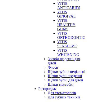
VITIS
ANTICARIES
VITIS
GINGIVAL
VITIS
HEALTHY
GUMS
VITIS
ORTHODONTIC
VITIS
SENSITIVE
VITIS
WHITENING
Засоби щоденні для
дітей
Флоси
Щітки зубні спеціальні
Щітки зубні щоденні
Щітки зубні для дітей
Щітки міжзубні
Розпродаж
Для стоматологів
Для зубних техніків