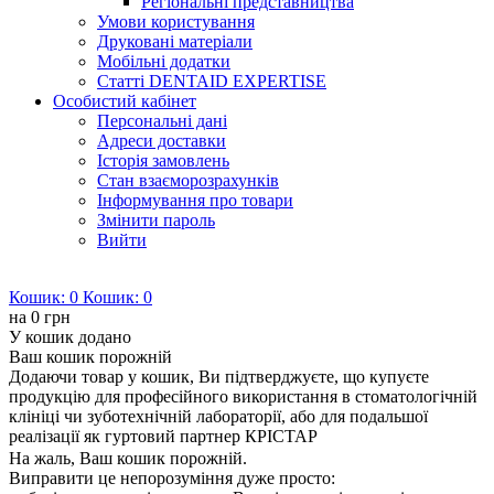
Регіональні представництва
Умови користування
Друковані матеріали
Мобільні додатки
Статті DENTAID EXPERTISE
Особистий кабінет
Персональні дані
Адреси доставки
Історія замовлень
Стан взаєморозрахунків
Інформування про товари
Змінити пароль
Вийти
Кошик:
0
Кошик:
0
на
0 грн
У кошик додано
Ваш кошик порожній
Додаючи товар у кошик, Ви підтверджуєте, що купуєте
продукцію для професійного використання в стоматологічній
клініці чи зуботехнічній лабораторії, або для подальшої
реалізації як гуртовий партнер КРІСТАР
На жаль, Ваш кошик порожній.
Виправити це непорозуміння дуже просто: