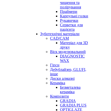
чищення та
полірування
Праймери
Карпульні голки
Рукавички
Серветки для
пацієнта
Зуботехнічні матеріали
CAD/CAM
Матеріал для 3D
друку
Віск моделювальний
DIAGNOSTIC
WAX
Гіпси
Дебублайзер, GLUFI,
інше
Диски алмазні
Кераміка
Безметалева
кераміка
Композити
GRADIA
GRADIA PLUS
OPTIGLAZE