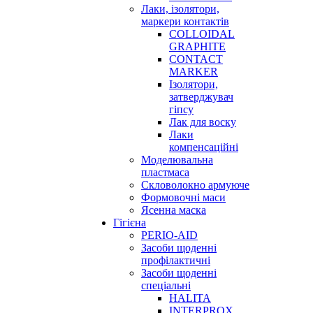
Лаки, ізолятори,
маркери контактів
COLLOIDAL
GRAPHITE
CONTACT
MARKER
Ізолятори,
затверджувач
гіпсу
Лак для воску
Лаки
компенсаційні
Моделювальна
пластмаса
Скловолокно армуюче
Формовочні маси
Ясенна маска
Гігієна
PERIO-AID
Засоби щоденні
профілактичні
Засоби щоденні
спеціальні
HALITA
INTERPROX