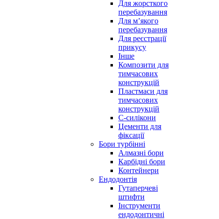
Для жорсткого
перебазування
Для м’якого
перебазування
Для реєстрації
прикусу
Інше
Композити для
тимчасових
конструкцій
Пластмаси для
тимчасових
конструкцій
С-силікони
Цементи для
фіксації
Бори турбінні
Алмазні бори
Карбідні бори
Контейнери
Ендодонтія
Гутаперчеві
штифти
Інструменти
ендодонтичні